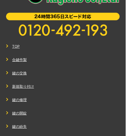
TOP
合鍵作製
鍵の交換
新規取り付け
鍵の修理
鍵の開錠
鍵の紛失