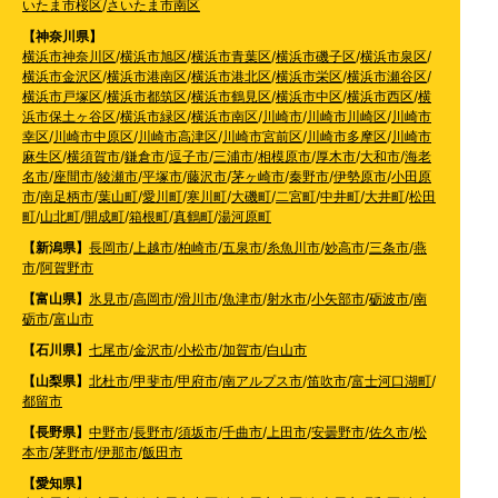
いたま市桜区
/
さいたま市南区
【神奈川県】
横浜市神奈川区
/
横浜市旭区
/
横浜市青葉区
/
横浜市磯子区
/
横浜市泉区
/
横浜市金沢区
/
横浜市港南区
/
横浜市港北区
/
横浜市栄区
/
横浜市瀬谷区
/
横浜市戸塚区
/
横浜市都筑区
/
横浜市鶴見区
/
横浜市中区
/
横浜市西区
/
横
浜市保土ヶ谷区
/
横浜市緑区
/
横浜市南区
/
川崎市
/
川崎市川崎区
/
川崎市
幸区
/
川崎市中原区
/
川崎市高津区
/
川崎市宮前区
/
川崎市多摩区
/
川崎市
麻生区
/
横須賀市
/
鎌倉市
/
逗子市
/
三浦市
/
相模原市
/
厚木市
/
大和市
/
海老
名市
/
座間市
/
綾瀬市
/
平塚市
/
藤沢市
/
茅ヶ崎市
/
秦野市
/
伊勢原市
/
小田原
市
/
南足柄市
/
葉山町
/
愛川町
/
寒川町
/
大磯町
/
二宮町
/
中井町
/
大井町
/
松田
町
/
山北町
/
開成町
/
箱根町
/
真鶴町
/
湯河原町
【新潟県】
長岡市
/
上越市
/
柏崎市
/
五泉市
/
糸魚川市
/
妙高市
/
三条市
/
燕
市
/
阿賀野市
【富山県】
氷見市
/
高岡市
/
滑川市
/
魚津市
/
射水市
/
小矢部市
/
砺波市
/
南
砺市
/
富山市
【石川県】
七尾市
/
金沢市
/
小松市
/
加賀市
/
白山市
【山梨県】
北杜市
/
甲斐市
/
甲府市
/
南アルプス市
/
笛吹市
/
富士河口湖町
/
都留市
【長野県】
中野市
/
長野市
/
須坂市
/
千曲市
/
上田市
/
安曇野市
/
佐久市
/
松
本市
/
茅野市
/
伊那市
/
飯田市
【愛知県】