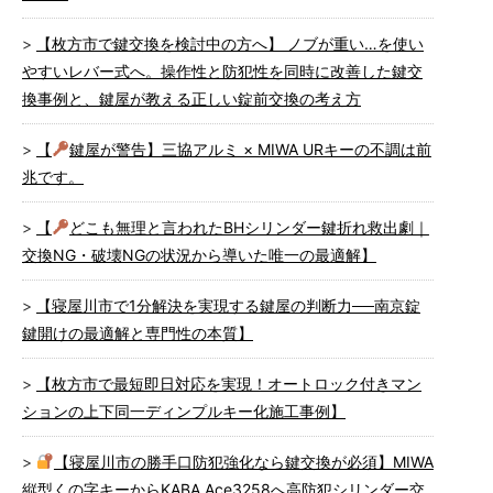
【枚方市で鍵交換を検討中の方へ】 ノブが重い…を使い
やすいレバー式へ。操作性と防犯性を同時に改善した鍵交
換事例と、鍵屋が教える正しい錠前交換の考え方
【
鍵屋が警告】三協アルミ × MIWA URキーの不調は前
兆です。
【
どこも無理と言われたBHシリンダー鍵折れ救出劇｜
交換NG・破壊NGの状況から導いた唯一の最適解】
【寝屋川市で1分解決を実現する鍵屋の判断力──南京錠
鍵開けの最適解と専門性の本質】
【枚方市で最短即日対応を実現！オートロック付きマン
ションの上下同一ディンプルキー化施工事例】
【寝屋川市の勝手口防犯強化なら鍵交換が必須】MIWA
縦型くの字キーからKABA Ace3258へ高防犯シリンダー交