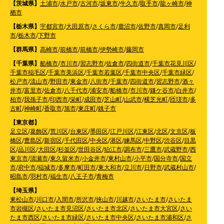
【茨城県】
土浦市
/
水戸市
/
古河市
/
坂東市
/
牛久市
/
取手市
/
龍ヶ崎市
/
神
栖市
【栃木県】
宇都宮市
/
大田原市
/
さくら市
/
鹿沼市
/
佐野市
/
真岡市
/
足利
市
/
栃木市
/
下野市
【群馬県】
高崎市
/
前橋市
/
前橋市
/
伊勢崎市
/
藤岡市
【千葉県】
船橋市
/
市川市
/
習志野市
/
佐倉市
/
四街道市
/
千葉市花見川区
/
千葉市稲毛区
/
千葉市美浜区
/
千葉市若葉区
/
千葉市中央区
/
千葉市緑区
/
松戸市
/
流山市
/
野田市
/
東金市
/
八街市
/
千葉市
/
四街道市
/
習志野市
/
酒々
井市
/
富里市
/
佐倉市
/
八千代市
/
浦安市
/
船橋市
/
市川市
/
鎌ケ谷市
/
白井市
/
柏市
/
我孫子市
/
印西市
/
栄町
/
成田市
/
芝山町
/
山武市
/
横芝光町
/
匝瑳市
/
多
古町
/
神崎町
/
香取市
/
旭市
/
東庄町
/
銚子市
【東京都】
足立区
/
葛飾区
/
荒川区
/
台東区
/
墨田区
/
江戸川区
/
江東区
/
北区
/
文京区
/
板
橋区
/
豊島区
/
新宿区
/
千代田区
/
中央区
/
港区
/
練馬区
/
中野区
/
渋谷区
/
目黒
区
/
品川区
/
大田区
/
杉並区
/
世田谷区
/
狛江市
/
調布市
/
三鷹市
/
武蔵野市
/
西
東京市
/
清瀬市
/
東久留米市
/
小金井市
/
東村山市
/
小平市
/
国分寺市
/
国立
市
/
府中市
/
稲城市
/
多摩市
/
町田市
/
東大和市
/
立川市
/
日野市
/
武蔵村山市
/
昭島市
/
羽村市
/
福生市
/
八王子市
/
青梅市
【埼玉県】
東松山市
/
川口市
/
入間市
/
所沢市
/
挟山市
/
川越市
/
さいたま市
/
さいたま
市岩槻区
/
さいたま市見沼区
/
さいたま市北区
/
さいたま市大宮区
/
さい
たま市西区
/
さいたま市緑区
/
さいたま市中央区
/
さいたま市浦和区
/
さ