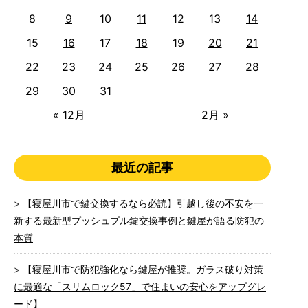
8
9
10
11
12
13
14
15
16
17
18
19
20
21
22
23
24
25
26
27
28
29
30
31
« 12月
2月 »
最近の記事
【寝屋川市で鍵交換するなら必読】引越し後の不安を一
新する最新型プッシュプル錠交換事例と鍵屋が語る防犯の
本質
【寝屋川市で防犯強化なら鍵屋が推奨。ガラス破り対策
に最適な「スリムロック57」で住まいの安心をアップグレ
ード】