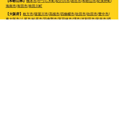
【和歌山県】
橋本市
/
かつらぎ町
/
紀の川市
/
岩出市
/
和歌山市
/
紀美野町
/
海南市
/
有田市
/
有田川町
【大阪府】
枚方市
/
寝屋川市
/
高槻市
/
四條畷市
/
吹田市
/
吹田市
/
豊中市
/
東大阪市
/
八尾市
/
松原市
/
羽曳野市
/
富田林市
/
堺市
/
岸和田市
/
和泉市
/
摂
津市
/
守口市
/
門真市
【兵庫県】
姫路市
/
神戸市
/
神戸市北区
/
神戸市灘区
/
神戸市中央区
/
神戸市兵庫区
/
神
戸市長田区
/
神戸市須磨区
/
神戸市垂水区
/
神戸市西区
/
神戸市東灘区
/
三
田市
/
川西市
/
宝塚市
/
西宮市
/
伊丹市
/
芦屋市
/
尼崎市
/
加古川市
/
明石市
【広島県】
呉市
【山口県】
山口市
/
下関市
/
山陽小野田市
/
宇部市
/
防府市
/
周南市
/
下松市
【香川県】
観音寺市
/
三豊市
/
善通寺市
/
丸亀市
/
坂出市
/
高松市
/
さぬき
市
/
東かがわ市
【愛媛県】
伊予市
/
東温市
/
松山市
/
今治市
/
西条市
/
新居浜市
/
四国中央市
【福岡県】
福岡市東区
/
福岡市南区
/
福岡市博多区
/
福岡市早良区
/
福岡市西区
/
福岡
市中央区
/
福岡市城南区
/
北九州市八幡西区
/
北九州市小倉南区
/
北九州
市小倉北区
/
北九州市門司区
/
北九州市若松区
/
北九州市八幡東区
/
北九
州市戸畑区
/
久留米市
/
飯塚市
/
大牟田市
/
春日市
/
筑紫野市
/
糸島市
/
宗像
市
/
大野城市
/
柳川市
/
太宰府市
/
行橋市
/
八女市
/
小郡市
/
古賀市
/
直方市
/
朝
倉市
/
福津市
/
田川市
/
筑後市
/
中間市
/
嘉麻市
/
みやま市
/
大川市
/
うきは市
/