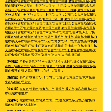
名古屋市
/
名古屋市
/
名古屋市中区
/
名古屋市中区
/
名古屋市昭和区
/
名古
屋市昭和区
/
名古屋市中川区
/
名古屋市中川区
/
名古屋市熱田区
/
名古屋
市熱田区
/
名古屋市西区
/
名古屋市西区
/
名古屋市千種区
/
名古屋市千種
区
/
名古屋市中村区
/
名古屋市中村区
/
名古屋市名東区
/
名古屋市名東区
/
名古屋市港区
/
名古屋市港区
/
名古屋市守山区
/
名古屋市守山区
/
名古屋
市緑区
/
名古屋市緑区
/
名古屋市北区
/
名古屋市北区
/
名古屋市天白区
/
名
古屋市天白区
/
名古屋市東区
/
名古屋市東区
/
名古屋市瑞穂区
/
名古屋市
瑞穂区
/
名古屋市南区
/
名古屋市南区
/
岡崎市
/
知立市
/
安城市
/
みよし市
/
西尾市
/
蒲郡市
/
豊川市
/
豊橋市
/
刈谷市
/
豊明市
/
高浜市
/
碧南市
/
豊田市
/
日
進市
/
長久手市
/
瀬戸市
/
東海市
/
大府市
/
知多市
/
半田市
/
常滑市
/
新城市
/
田
原市
/
東郷町
/
幸田町
/
東浦町
/
阿久比町
/
武豊町
/
美浜町
/
一宮市
/
春日井市
/
犬山市
/
小牧市
/
稲沢市
/
尾張旭市
/
岩倉市
/
清須市
/
北名古屋市
/
豊山町
/
大
口町
/
扶桑町
/
津島市
/
愛西市
/
弥富市
/
あま市
/
大治町
/
蟹江町
【静岡県】
浜松市天竜区
/
浜松市北区
/
浜松市浜北区
/
浜松市東区
/
浜松
市西区
/
浜松市中区
/
浜松市南区
/
静岡市
/
清水区
/
葵区
/
駿河区
/
藤枝市
/
島
田市
/
焼津市
/
牧之原市
/
菊川市
/
掛川市
/
袋井市
【滋賀県】
長浜市
/
彦根市
/
大津市
/
守山市
/
野洲市
/
東近江市
/
草津市
/
栗
東市
/
湖南市
/
甲賀市
【奈良県】
奈良市
/
生駒市
/
大和郡山市
/
天理市
/
香芝市
/
大和高田市
/
桜井
市
/
葛城市
/
橿原市
【京都府】
京都市
/
南丹市
/
亀岡市
/
向日市
/
長岡京市
/
宇治市
/
八幡市
/
城
陽市
/
京田辺市
/
木津川市