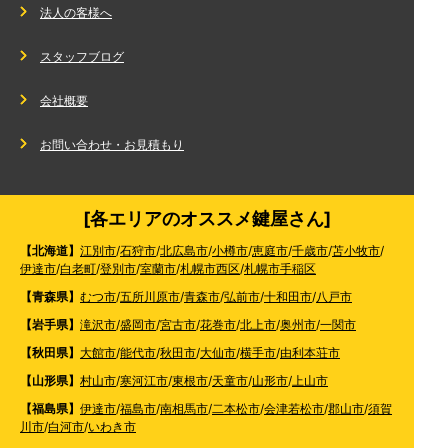
法人の客様へ
スタッフブログ
会社概要
お問い合わせ・お見積もり
[各エリアのオススメ鍵屋さん]
【北海道】
江別市
/
石狩市
/
北広島市
/
小樽市
/
恵庭市
/
千歳市
/
苫小牧市
/
伊達市
/
白老町
/
登別市
/
室蘭市
/
札幌市西区
/
札幌市手稲区
【青森県】
むつ市
/
五所川原市
/
青森市
/
弘前市
/
十和田市
/
八戸市
【岩手県】
滝沢市
/
盛岡市
/
宮古市
/
花巻市
/
北上市
/
奥州市
/
一関市
【秋田県】
大館市
/
能代市
/
秋田市
/
大仙市
/
横手市
/
由利本荘市
【山形県】
村山市
/
寒河江市
/
東根市
/
天童市
/
山形市
/
上山市
【福島県】
伊達市
/
福島市
/
南相馬市
/
二本松市
/
会津若松市
/
郡山市
/
須賀
川市
/
白河市
/
いわき市