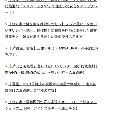
に最適な「スリムロック57」で住まいの安心をアップグレ
ード】
【枚方市で鍵交換を検討中の方へ】 ノブが重い…を使い
やすいレバー式へ。操作性と防犯性を同時に改善した鍵交
換事例と、鍵屋が教える正しい錠前交換の考え方
【
鍵屋が警告】三協アルミ × MIWA URキーの不調は前
兆です。
【
どこも無理と言われたBHシリンダー鍵折れ救出劇｜
交換NG・破壊NGの状況から導いた唯一の最適解】
【寝屋川市で1分解決を実現する鍵屋の判断力──南京錠
鍵開けの最適解と専門性の本質】
【枚方市で最短即日対応を実現！オートロック付きマン
ションの上下同一ディンプルキー化施工事例】