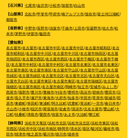
【石川県】
七尾市
/
金沢市
/
小松市
/
加賀市
/
白山市
【山梨県】
北杜市
/
甲斐市
/
甲府市
/
南アルプス市
/
笛吹市
/
富士河口湖町
/
都留市
【長野県】
中野市
/
長野市
/
須坂市
/
千曲市
/
上田市
/
安曇野市
/
佐久市
/
松
本市
/
茅野市
/
伊那市
/
飯田市
【愛知県】
名古屋市
/
名古屋市
/
名古屋市中区
/
名古屋市中区
/
名古屋市昭和区
/
名古
屋市昭和区
/
名古屋市中川区
/
名古屋市中川区
/
名古屋市熱田区
/
名古屋
市熱田区
/
名古屋市西区
/
名古屋市西区
/
名古屋市千種区
/
名古屋市千種
区
/
名古屋市中村区
/
名古屋市中村区
/
名古屋市名東区
/
名古屋市名東区
/
名古屋市港区
/
名古屋市港区
/
名古屋市守山区
/
名古屋市守山区
/
名古屋
市緑区
/
名古屋市緑区
/
名古屋市北区
/
名古屋市北区
/
名古屋市天白区
/
名
古屋市天白区
/
名古屋市東区
/
名古屋市東区
/
名古屋市瑞穂区
/
名古屋市
瑞穂区
/
名古屋市南区
/
名古屋市南区
/
岡崎市
/
知立市
/
安城市
/
みよし市
/
西尾市
/
蒲郡市
/
豊川市
/
豊橋市
/
刈谷市
/
豊明市
/
高浜市
/
碧南市
/
豊田市
/
日
進市
/
長久手市
/
瀬戸市
/
東海市
/
大府市
/
知多市
/
半田市
/
常滑市
/
新城市
/
田
原市
/
東郷町
/
幸田町
/
東浦町
/
阿久比町
/
武豊町
/
美浜町
/
一宮市
/
春日井市
/
犬山市
/
小牧市
/
稲沢市
/
尾張旭市
/
岩倉市
/
清須市
/
北名古屋市
/
豊山町
/
大
口町
/
扶桑町
/
津島市
/
愛西市
/
弥富市
/
あま市
/
大治町
/
蟹江町
【静岡県】
浜松市天竜区
/
浜松市北区
/
浜松市浜北区
/
浜松市東区
/
浜松
市西区
/
浜松市中区
/
浜松市南区
/
静岡市
/
清水区
/
葵区
/
駿河区
/
藤枝市
/
島
田市
/
焼津市
/
牧之原市
/
菊川市
/
掛川市
/
袋井市