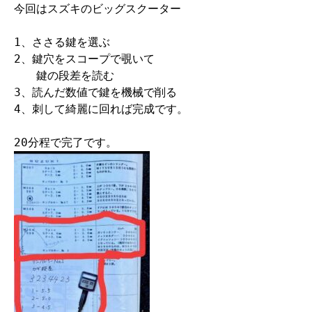
今回はスズキのビッグスクーター

1、ささる鍵を選ぶ

2、鍵穴をスコープで覗いて

　　鍵の段差を読む

3、読んだ数値で鍵を機械で削る

4、刺して綺麗に回れば完成です。
