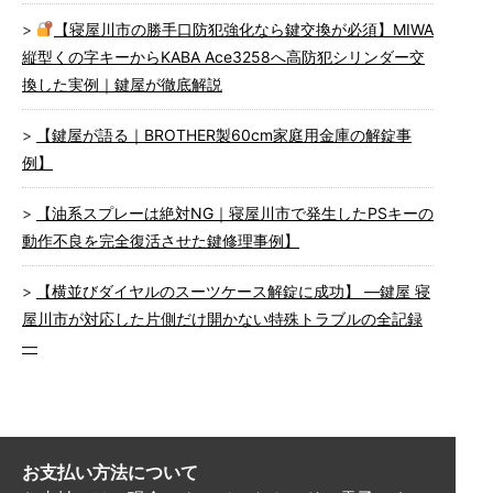
【寝屋川市の勝手口防犯強化なら鍵交換が必須】MIWA
縦型くの字キーからKABA Ace3258へ高防犯シリンダー交
換した実例｜鍵屋が徹底解説
【鍵屋が語る｜BROTHER製60cm家庭用金庫の解錠事
例】
【油系スプレーは絶対NG｜寝屋川市で発生したPSキーの
動作不良を完全復活させた鍵修理事例】
【横並びダイヤルのスーツケース解錠に成功】 ―鍵屋 寝
屋川市が対応した片側だけ開かない特殊トラブルの全記録
―
お支払い方法について