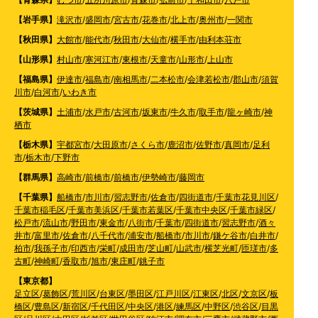
【岩手県】
滝沢市
/
盛岡市
/
宮古市
/
花巻市
/
北上市
/
奥州市
/
一関市
【秋田県】
大館市
/
能代市
/
秋田市
/
大仙市
/
横手市
/
由利本荘市
【山形県】
村山市
/
寒河江市
/
東根市
/
天童市
/
山形市
/
上山市
【福島県】
伊達市
/
福島市
/
南相馬市
/
二本松市
/
会津若松市
/
郡山市
/
須賀
川市
/
白河市
/
いわき市
【茨城県】
土浦市
/
水戸市
/
古河市
/
坂東市
/
牛久市
/
取手市
/
龍ヶ崎市
/
神
栖市
【栃木県】
宇都宮市
/
大田原市
/
さくら市
/
鹿沼市
/
佐野市
/
真岡市
/
足利
市
/
栃木市
/
下野市
【群馬県】
高崎市
/
前橋市
/
前橋市
/
伊勢崎市
/
藤岡市
【千葉県】
船橋市
/
市川市
/
習志野市
/
佐倉市
/
四街道市
/
千葉市花見川区
/
千葉市稲毛区
/
千葉市美浜区
/
千葉市若葉区
/
千葉市中央区
/
千葉市緑区
/
松戸市
/
流山市
/
野田市
/
東金市
/
八街市
/
千葉市
/
四街道市
/
習志野市
/
酒々
井市
/
富里市
/
佐倉市
/
八千代市
/
浦安市
/
船橋市
/
市川市
/
鎌ケ谷市
/
白井市
/
柏市
/
我孫子市
/
印西市
/
栄町
/
成田市
/
芝山町
/
山武市
/
横芝光町
/
匝瑳市
/
多
古町
/
神崎町
/
香取市
/
旭市
/
東庄町
/
銚子市
【東京都】
足立区
/
葛飾区
/
荒川区
/
台東区
/
墨田区
/
江戸川区
/
江東区
/
北区
/
文京区
/
板
橋区
/
豊島区
/
新宿区
/
千代田区
/
中央区
/
港区
/
練馬区
/
中野区
/
渋谷区
/
目黒