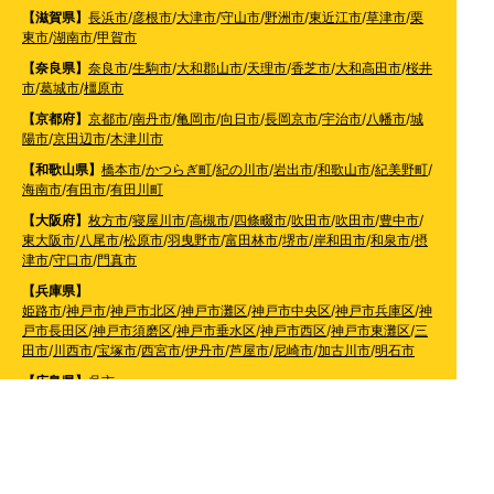
【滋賀県】
長浜市
/
彦根市
/
大津市
/
守山市
/
野洲市
/
東近江市
/
草津市
/
栗
東市
/
湖南市
/
甲賀市
【奈良県】
奈良市
/
生駒市
/
大和郡山市
/
天理市
/
香芝市
/
大和高田市
/
桜井
市
/
葛城市
/
橿原市
【京都府】
京都市
/
南丹市
/
亀岡市
/
向日市
/
長岡京市
/
宇治市
/
八幡市
/
城
陽市
/
京田辺市
/
木津川市
【和歌山県】
橋本市
/
かつらぎ町
/
紀の川市
/
岩出市
/
和歌山市
/
紀美野町
/
海南市
/
有田市
/
有田川町
【大阪府】
枚方市
/
寝屋川市
/
高槻市
/
四條畷市
/
吹田市
/
吹田市
/
豊中市
/
東大阪市
/
八尾市
/
松原市
/
羽曳野市
/
富田林市
/
堺市
/
岸和田市
/
和泉市
/
摂
津市
/
守口市
/
門真市
【兵庫県】
姫路市
/
神戸市
/
神戸市北区
/
神戸市灘区
/
神戸市中央区
/
神戸市兵庫区
/
神
戸市長田区
/
神戸市須磨区
/
神戸市垂水区
/
神戸市西区
/
神戸市東灘区
/
三
田市
/
川西市
/
宝塚市
/
西宮市
/
伊丹市
/
芦屋市
/
尼崎市
/
加古川市
/
明石市
【広島県】
呉市
【山口県】
山口市
/
下関市
/
山陽小野田市
/
宇部市
/
防府市
/
周南市
/
下松市
【香川県】
観音寺市
/
三豊市
/
善通寺市
/
丸亀市
/
坂出市
/
高松市
/
さぬき
市
/
東かがわ市
【愛媛県】
伊予市
/
東温市
/
松山市
/
今治市
/
西条市
/
新居浜市
/
四国中央市