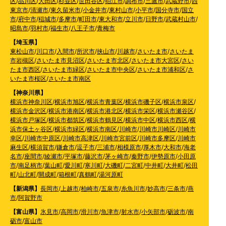
区
/
品川区
/
大田区
/
杉並区
/
世田谷区
/
狛江市
/
調布市
/
三鷹市
/
武蔵野市
/
西
東京市
/
清瀬市
/
東久留米市
/
小金井市
/
東村山市
/
小平市
/
国分寺市
/
国立
市
/
府中市
/
稲城市
/
多摩市
/
町田市
/
東大和市
/
立川市
/
日野市
/
武蔵村山市
/
昭島市
/
羽村市
/
福生市
/
八王子市
/
青梅市
【埼玉県】
東松山市
/
川口市
/
入間市
/
所沢市
/
挟山市
/
川越市
/
さいたま市
/
さいたま
市岩槻区
/
さいたま市見沼区
/
さいたま市北区
/
さいたま市大宮区
/
さい
たま市西区
/
さいたま市緑区
/
さいたま市中央区
/
さいたま市浦和区
/
さ
いたま市桜区
/
さいたま市南区
【神奈川県】
横浜市神奈川区
/
横浜市旭区
/
横浜市青葉区
/
横浜市磯子区
/
横浜市泉区
/
横浜市金沢区
/
横浜市港南区
/
横浜市港北区
/
横浜市栄区
/
横浜市瀬谷区
/
横浜市戸塚区
/
横浜市都筑区
/
横浜市鶴見区
/
横浜市中区
/
横浜市西区
/
横
浜市保土ヶ谷区
/
横浜市緑区
/
横浜市南区
/
川崎市
/
川崎市川崎区
/
川崎市
幸区
/
川崎市中原区
/
川崎市高津区
/
川崎市宮前区
/
川崎市多摩区
/
川崎市
麻生区
/
横須賀市
/
鎌倉市
/
逗子市
/
三浦市
/
相模原市
/
厚木市
/
大和市
/
海老
名市
/
座間市
/
綾瀬市
/
平塚市
/
藤沢市
/
茅ヶ崎市
/
秦野市
/
伊勢原市
/
小田原
市
/
南足柄市
/
葉山町
/
愛川町
/
寒川町
/
大磯町
/
二宮町
/
中井町
/
大井町
/
松田
町
/
山北町
/
開成町
/
箱根町
/
真鶴町
/
湯河原町
【新潟県】
長岡市
/
上越市
/
柏崎市
/
五泉市
/
糸魚川市
/
妙高市
/
三条市
/
燕
市
/
阿賀野市
【富山県】
氷見市
/
高岡市
/
滑川市
/
魚津市
/
射水市
/
小矢部市
/
砺波市
/
南
砺市
/
富山市