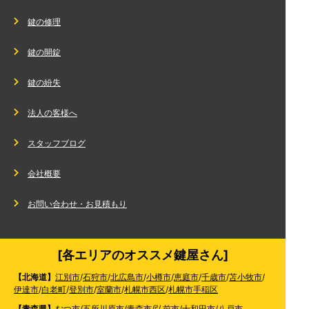
鍵の修理
鍵の開錠
鍵の紛失
法人の客様へ
スタッフブログ
会社概要
お問い合わせ・お見積もり
[各エリアのオススメ鍵屋さん]
【北海道】
江別市
/
石狩市
/
北広島市
/
小樽市
/
恵庭市
/
千歳市
/
苫小牧市
/
伊達市
/
白老町
/
登別市
/
室蘭市
/
札幌市西区
/
札幌市手稲区
【青森県】
むつ市
/
五所川原市
/
青森市
/
弘前市
/
十和田市
/
八戸市