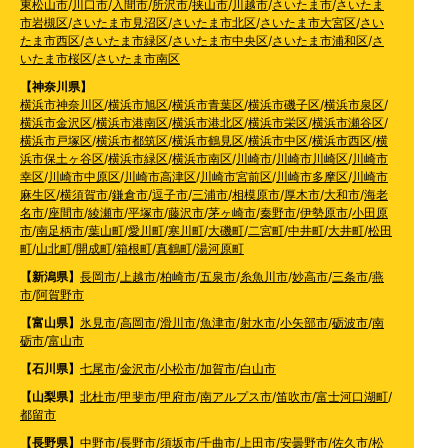
東松山市
/
川口市
/
入間市
/
所沢市
/
挟山市
/
川越市
/
さいたま市
/
さいたま
市岩槻区
/
さいたま市見沼区
/
さいたま市北区
/
さいたま市大宮区
/
さい
たま市西区
/
さいたま市緑区
/
さいたま市中央区
/
さいたま市浦和区
/
さ
いたま市桜区
/
さいたま市南区
【神奈川県】
横浜市神奈川区
/
横浜市旭区
/
横浜市青葉区
/
横浜市磯子区
/
横浜市泉区
/
横浜市金沢区
/
横浜市港南区
/
横浜市港北区
/
横浜市栄区
/
横浜市瀬谷区
/
横浜市戸塚区
/
横浜市都筑区
/
横浜市鶴見区
/
横浜市中区
/
横浜市西区
/
横
浜市保土ヶ谷区
/
横浜市緑区
/
横浜市南区
/
川崎市
/
川崎市川崎区
/
川崎市
幸区
/
川崎市中原区
/
川崎市高津区
/
川崎市宮前区
/
川崎市多摩区
/
川崎市
麻生区
/
横須賀市
/
鎌倉市
/
逗子市
/
三浦市
/
相模原市
/
厚木市
/
大和市
/
海老
名市
/
座間市
/
綾瀬市
/
平塚市
/
藤沢市
/
茅ヶ崎市
/
秦野市
/
伊勢原市
/
小田原
市
/
南足柄市
/
葉山町
/
愛川町
/
寒川町
/
大磯町
/
二宮町
/
中井町
/
大井町
/
松田
町
/
山北町
/
開成町
/
箱根町
/
真鶴町
/
湯河原町
【新潟県】
長岡市
/
上越市
/
柏崎市
/
五泉市
/
糸魚川市
/
妙高市
/
三条市
/
燕
市
/
阿賀野市
【富山県】
氷見市
/
高岡市
/
滑川市
/
魚津市
/
射水市
/
小矢部市
/
砺波市
/
南
砺市
/
富山市
【石川県】
七尾市
/
金沢市
/
小松市
/
加賀市
/
白山市
【山梨県】
北杜市
/
甲斐市
/
甲府市
/
南アルプス市
/
笛吹市
/
富士河口湖町
/
都留市
【長野県】
中野市
/
長野市
/
須坂市
/
千曲市
/
上田市
/
安曇野市
/
佐久市
/
松