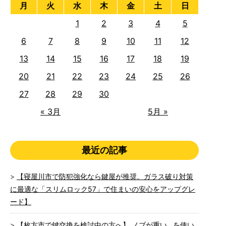
月
火
水
木
金
土
日
1
2
3
4
5
6
7
8
9
10
11
12
13
14
15
16
17
18
19
20
21
22
23
24
25
26
27
28
29
30
« 3月
5月 »
最近の記事
【寝屋川市で防犯強化なら鍵屋が推奨。ガラス破り対策
に最適な「スリムロック57」で住まいの安心をアップグレ
ード】
【枚方市で鍵交換を検討中の方へ】 ノブが重い…を使い