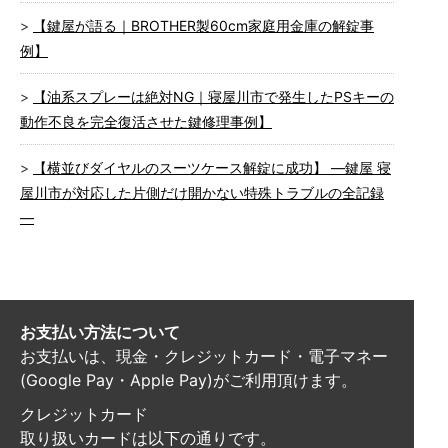
【鍵屋が語る｜BROTHER製60cm家庭用金庫の解錠事
例】
【油系スプレーは絶対NG｜寝屋川市で発生したPSキーの
動作不良を完全復活させた鍵修理事例】
【横並びダイヤルのスーツケース解錠に成功】 ―鍵屋 寝
屋川市が対応した片側だけ開かない特殊トラブルの全記録
―
お支払い方法について
お支払いは、現金・クレジットカード・電子マネー
(Google Pay・Apple Pay)がご利用頂けます。
クレジットカード
取り扱いカードは以下の通りです。