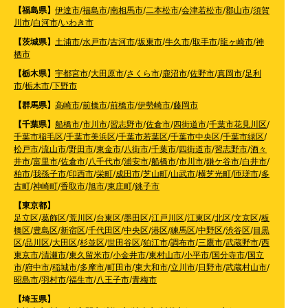
【福島県】
伊達市
/
福島市
/
南相馬市
/
二本松市
/
会津若松市
/
郡山市
/
須賀
川市
/
白河市
/
いわき市
【茨城県】
土浦市
/
水戸市
/
古河市
/
坂東市
/
牛久市
/
取手市
/
龍ヶ崎市
/
神
栖市
【栃木県】
宇都宮市
/
大田原市
/
さくら市
/
鹿沼市
/
佐野市
/
真岡市
/
足利
市
/
栃木市
/
下野市
【群馬県】
高崎市
/
前橋市
/
前橋市
/
伊勢崎市
/
藤岡市
【千葉県】
船橋市
/
市川市
/
習志野市
/
佐倉市
/
四街道市
/
千葉市花見川区
/
千葉市稲毛区
/
千葉市美浜区
/
千葉市若葉区
/
千葉市中央区
/
千葉市緑区
/
松戸市
/
流山市
/
野田市
/
東金市
/
八街市
/
千葉市
/
四街道市
/
習志野市
/
酒々
井市
/
富里市
/
佐倉市
/
八千代市
/
浦安市
/
船橋市
/
市川市
/
鎌ケ谷市
/
白井市
/
柏市
/
我孫子市
/
印西市
/
栄町
/
成田市
/
芝山町
/
山武市
/
横芝光町
/
匝瑳市
/
多
古町
/
神崎町
/
香取市
/
旭市
/
東庄町
/
銚子市
【東京都】
足立区
/
葛飾区
/
荒川区
/
台東区
/
墨田区
/
江戸川区
/
江東区
/
北区
/
文京区
/
板
橋区
/
豊島区
/
新宿区
/
千代田区
/
中央区
/
港区
/
練馬区
/
中野区
/
渋谷区
/
目黒
区
/
品川区
/
大田区
/
杉並区
/
世田谷区
/
狛江市
/
調布市
/
三鷹市
/
武蔵野市
/
西
東京市
/
清瀬市
/
東久留米市
/
小金井市
/
東村山市
/
小平市
/
国分寺市
/
国立
市
/
府中市
/
稲城市
/
多摩市
/
町田市
/
東大和市
/
立川市
/
日野市
/
武蔵村山市
/
昭島市
/
羽村市
/
福生市
/
八王子市
/
青梅市
【埼玉県】