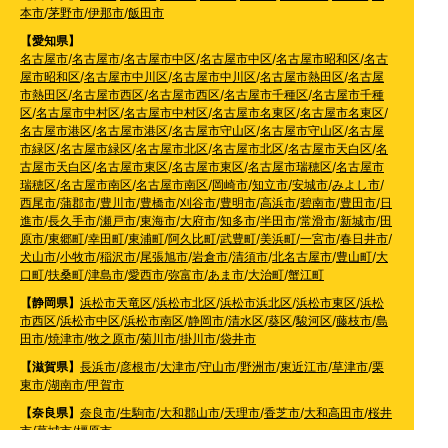
本市
/
茅野市
/
伊那市
/
飯田市
【愛知県】
名古屋市
/
名古屋市
/
名古屋市中区
/
名古屋市中区
/
名古屋市昭和区
/
名古
屋市昭和区
/
名古屋市中川区
/
名古屋市中川区
/
名古屋市熱田区
/
名古屋
市熱田区
/
名古屋市西区
/
名古屋市西区
/
名古屋市千種区
/
名古屋市千種
区
/
名古屋市中村区
/
名古屋市中村区
/
名古屋市名東区
/
名古屋市名東区
/
名古屋市港区
/
名古屋市港区
/
名古屋市守山区
/
名古屋市守山区
/
名古屋
市緑区
/
名古屋市緑区
/
名古屋市北区
/
名古屋市北区
/
名古屋市天白区
/
名
古屋市天白区
/
名古屋市東区
/
名古屋市東区
/
名古屋市瑞穂区
/
名古屋市
瑞穂区
/
名古屋市南区
/
名古屋市南区
/
岡崎市
/
知立市
/
安城市
/
みよし市
/
西尾市
/
蒲郡市
/
豊川市
/
豊橋市
/
刈谷市
/
豊明市
/
高浜市
/
碧南市
/
豊田市
/
日
進市
/
長久手市
/
瀬戸市
/
東海市
/
大府市
/
知多市
/
半田市
/
常滑市
/
新城市
/
田
原市
/
東郷町
/
幸田町
/
東浦町
/
阿久比町
/
武豊町
/
美浜町
/
一宮市
/
春日井市
/
犬山市
/
小牧市
/
稲沢市
/
尾張旭市
/
岩倉市
/
清須市
/
北名古屋市
/
豊山町
/
大
口町
/
扶桑町
/
津島市
/
愛西市
/
弥富市
/
あま市
/
大治町
/
蟹江町
【静岡県】
浜松市天竜区
/
浜松市北区
/
浜松市浜北区
/
浜松市東区
/
浜松
市西区
/
浜松市中区
/
浜松市南区
/
静岡市
/
清水区
/
葵区
/
駿河区
/
藤枝市
/
島
田市
/
焼津市
/
牧之原市
/
菊川市
/
掛川市
/
袋井市
【滋賀県】
長浜市
/
彦根市
/
大津市
/
守山市
/
野洲市
/
東近江市
/
草津市
/
栗
東市
/
湖南市
/
甲賀市
【奈良県】
奈良市
/
生駒市
/
大和郡山市
/
天理市
/
香芝市
/
大和高田市
/
桜井
市
/
葛城市
/
橿原市