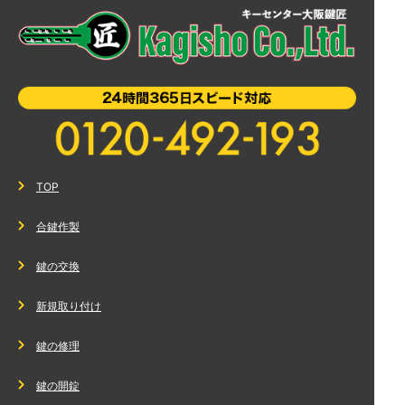
TOP
合鍵作製
鍵の交換
新規取り付け
鍵の修理
鍵の開錠