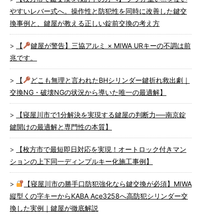
やすいレバー式へ。操作性と防犯性を同時に改善した鍵交
換事例と、鍵屋が教える正しい錠前交換の考え方
【
鍵屋が警告】三協アルミ × MIWA URキーの不調は前
兆です。
【
どこも無理と言われたBHシリンダー鍵折れ救出劇｜
交換NG・破壊NGの状況から導いた唯一の最適解】
【寝屋川市で1分解決を実現する鍵屋の判断力──南京錠
鍵開けの最適解と専門性の本質】
【枚方市で最短即日対応を実現！オートロック付きマン
ションの上下同一ディンプルキー化施工事例】
【寝屋川市の勝手口防犯強化なら鍵交換が必須】MIWA
縦型くの字キーからKABA Ace3258へ高防犯シリンダー交
換した実例｜鍵屋が徹底解説