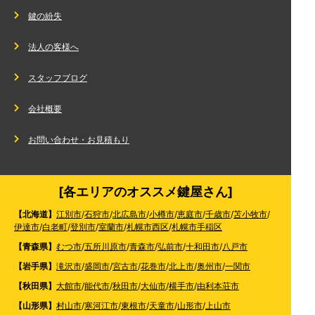
鍵の紛失
法人の客様へ
スタッフブログ
会社概要
お問い合わせ・お見積もり
[各エリアのオススメ鍵屋さん]
【北海道】
江別市
/
石狩市
/
北広島市
/
小樽市
/
恵庭市
/
千歳市
/
苫小牧市
/
伊達市
/
白老町
/
登別市
/
室蘭市
/
札幌市西区
/
札幌市手稲区
【青森県】
むつ市
/
五所川原市
/
青森市
/
弘前市
/
十和田市
/
八戸市
【岩手県】
滝沢市
/
盛岡市
/
宮古市
/
花巻市
/
北上市
/
奥州市
/
一関市
【秋田県】
大館市
/
能代市
/
秋田市
/
大仙市
/
横手市
/
由利本荘市
【山形県】
村山市
/
寒河江市
/
東根市
/
天童市
/
山形市
/
上山市