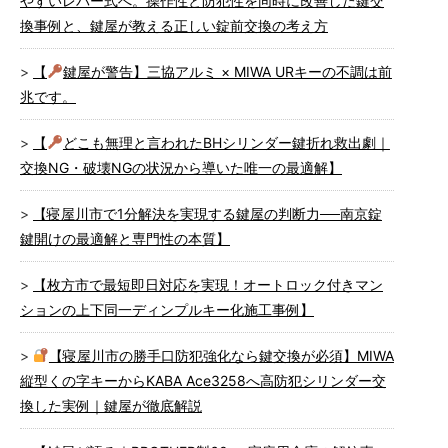
やすいレバー式へ。操作性と防犯性を同時に改善した鍵交
換事例と、鍵屋が教える正しい錠前交換の考え方
【
鍵屋が警告】三協アルミ × MIWA URキーの不調は前
兆です。
【
どこも無理と言われたBHシリンダー鍵折れ救出劇｜
交換NG・破壊NGの状況から導いた唯一の最適解】
【寝屋川市で1分解決を実現する鍵屋の判断力──南京錠
鍵開けの最適解と専門性の本質】
【枚方市で最短即日対応を実現！オートロック付きマン
ションの上下同一ディンプルキー化施工事例】
【寝屋川市の勝手口防犯強化なら鍵交換が必須】MIWA
縦型くの字キーからKABA Ace3258へ高防犯シリンダー交
換した実例｜鍵屋が徹底解説