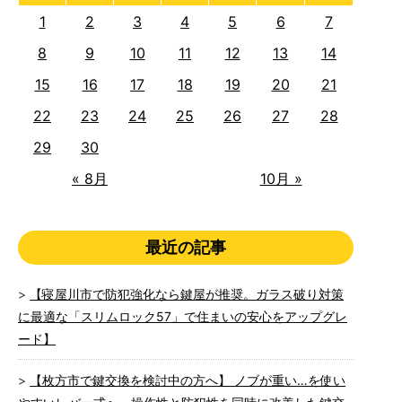
1
2
3
4
5
6
7
8
9
10
11
12
13
14
15
16
17
18
19
20
21
22
23
24
25
26
27
28
29
30
« 8月
10月 »
最近の記事
【寝屋川市で防犯強化なら鍵屋が推奨。ガラス破り対策
に最適な「スリムロック57」で住まいの安心をアップグレ
ード】
【枚方市で鍵交換を検討中の方へ】 ノブが重い…を使い