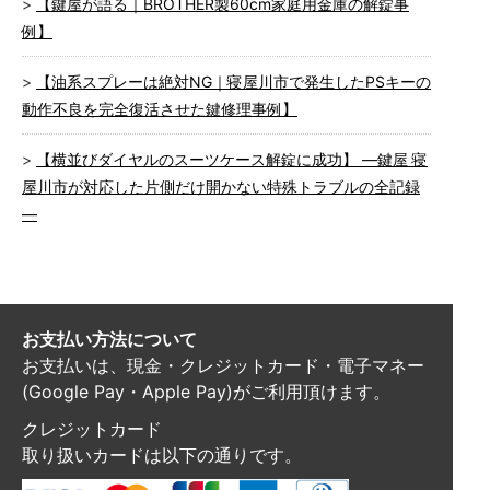
【鍵屋が語る｜BROTHER製60cm家庭用金庫の解錠事
例】
【油系スプレーは絶対NG｜寝屋川市で発生したPSキーの
動作不良を完全復活させた鍵修理事例】
【横並びダイヤルのスーツケース解錠に成功】 ―鍵屋 寝
屋川市が対応した片側だけ開かない特殊トラブルの全記録
―
お支払い方法について
お支払いは、現金・クレジットカード・電子マネー
(Google Pay・Apple Pay)がご利用頂けます。
クレジットカード
取り扱いカードは以下の通りです。