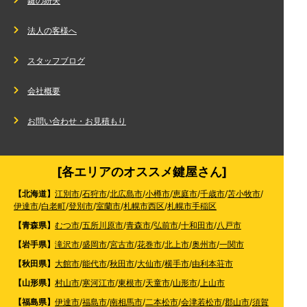
鍵の紛失
法人の客様へ
スタッフブログ
会社概要
お問い合わせ・お見積もり
[各エリアのオススメ鍵屋さん]
【北海道】
江別市
/
石狩市
/
北広島市
/
小樽市
/
恵庭市
/
千歳市
/
苫小牧市
/
伊達市
/
白老町
/
登別市
/
室蘭市
/
札幌市西区
/
札幌市手稲区
【青森県】
むつ市
/
五所川原市
/
青森市
/
弘前市
/
十和田市
/
八戸市
【岩手県】
滝沢市
/
盛岡市
/
宮古市
/
花巻市
/
北上市
/
奥州市
/
一関市
【秋田県】
大館市
/
能代市
/
秋田市
/
大仙市
/
横手市
/
由利本荘市
【山形県】
村山市
/
寒河江市
/
東根市
/
天童市
/
山形市
/
上山市
【福島県】
伊達市
/
福島市
/
南相馬市
/
二本松市
/
会津若松市
/
郡山市
/
須賀