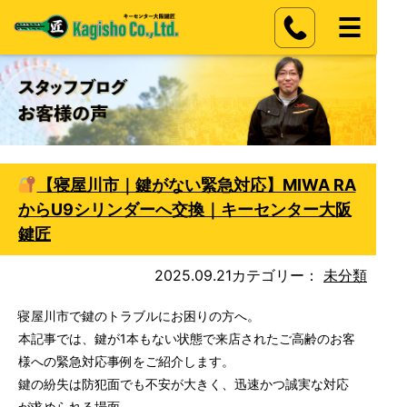
【寝屋川市｜鍵がない緊急対応】MIWA RA
からU9シリンダーへ交換｜キーセンター大阪
鍵匠
2025.09.21
カテゴリー：
未分類
寝屋川市で鍵のトラブルにお困りの方へ。
本記事では、鍵が1本もない状態で来店されたご高齢のお客
様への緊急対応事例をご紹介します。
鍵の紛失は防犯面でも不安が大きく、迅速かつ誠実な対応
が求められる場面。