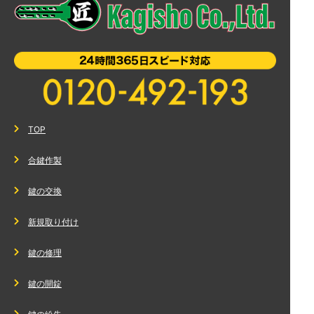
TOP
合鍵作製
鍵の交換
新規取り付け
鍵の修理
鍵の開錠