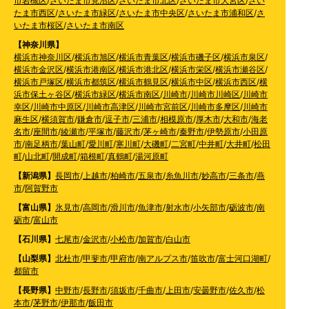
市岩槻区
/
さいたま市見沼区
/
さいたま市北区
/
さいたま市大宮区
/
さい
たま市西区
/
さいたま市緑区
/
さいたま市中央区
/
さいたま市浦和区
/
さ
いたま市桜区
/
さいたま市南区
【神奈川県】
横浜市神奈川区
/
横浜市旭区
/
横浜市青葉区
/
横浜市磯子区
/
横浜市泉区
/
横浜市金沢区
/
横浜市港南区
/
横浜市港北区
/
横浜市栄区
/
横浜市瀬谷区
/
横浜市戸塚区
/
横浜市都筑区
/
横浜市鶴見区
/
横浜市中区
/
横浜市西区
/
横
浜市保土ヶ谷区
/
横浜市緑区
/
横浜市南区
/
川崎市
/
川崎市川崎区
/
川崎市
幸区
/
川崎市中原区
/
川崎市高津区
/
川崎市宮前区
/
川崎市多摩区
/
川崎市
麻生区
/
横須賀市
/
鎌倉市
/
逗子市
/
三浦市
/
相模原市
/
厚木市
/
大和市
/
海老
名市
/
座間市
/
綾瀬市
/
平塚市
/
藤沢市
/
茅ヶ崎市
/
秦野市
/
伊勢原市
/
小田原
市
/
南足柄市
/
葉山町
/
愛川町
/
寒川町
/
大磯町
/
二宮町
/
中井町
/
大井町
/
松田
町
/
山北町
/
開成町
/
箱根町
/
真鶴町
/
湯河原町
【新潟県】
長岡市
/
上越市
/
柏崎市
/
五泉市
/
糸魚川市
/
妙高市
/
三条市
/
燕
市
/
阿賀野市
【富山県】
氷見市
/
高岡市
/
滑川市
/
魚津市
/
射水市
/
小矢部市
/
砺波市
/
南
砺市
/
富山市
【石川県】
七尾市
/
金沢市
/
小松市
/
加賀市
/
白山市
【山梨県】
北杜市
/
甲斐市
/
甲府市
/
南アルプス市
/
笛吹市
/
富士河口湖町
/
都留市
【長野県】
中野市
/
長野市
/
須坂市
/
千曲市
/
上田市
/
安曇野市
/
佐久市
/
松
本市
/
茅野市
/
伊那市
/
飯田市