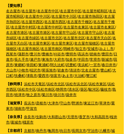
【愛知県】
名古屋市
/
名古屋市
/
名古屋市中区
/
名古屋市中区
/
名古屋市昭和区
/
名古
屋市昭和区
/
名古屋市中川区
/
名古屋市中川区
/
名古屋市熱田区
/
名古屋
市熱田区
/
名古屋市西区
/
名古屋市西区
/
名古屋市千種区
/
名古屋市千種
区
/
名古屋市中村区
/
名古屋市中村区
/
名古屋市名東区
/
名古屋市名東区
/
名古屋市港区
/
名古屋市港区
/
名古屋市守山区
/
名古屋市守山区
/
名古屋
市緑区
/
名古屋市緑区
/
名古屋市北区
/
名古屋市北区
/
名古屋市天白区
/
名
古屋市天白区
/
名古屋市東区
/
名古屋市東区
/
名古屋市瑞穂区
/
名古屋市
瑞穂区
/
名古屋市南区
/
名古屋市南区
/
岡崎市
/
知立市
/
安城市
/
みよし市
/
西尾市
/
蒲郡市
/
豊川市
/
豊橋市
/
刈谷市
/
豊明市
/
高浜市
/
碧南市
/
豊田市
/
日
進市
/
長久手市
/
瀬戸市
/
東海市
/
大府市
/
知多市
/
半田市
/
常滑市
/
新城市
/
田
原市
/
東郷町
/
幸田町
/
東浦町
/
阿久比町
/
武豊町
/
美浜町
/
一宮市
/
春日井市
/
犬山市
/
小牧市
/
稲沢市
/
尾張旭市
/
岩倉市
/
清須市
/
北名古屋市
/
豊山町
/
大
口町
/
扶桑町
/
津島市
/
愛西市
/
弥富市
/
あま市
/
大治町
/
蟹江町
【静岡県】
浜松市天竜区
/
浜松市北区
/
浜松市浜北区
/
浜松市東区
/
浜松
市西区
/
浜松市中区
/
浜松市南区
/
静岡市
/
清水区
/
葵区
/
駿河区
/
藤枝市
/
島
田市
/
焼津市
/
牧之原市
/
菊川市
/
掛川市
/
袋井市
【滋賀県】
長浜市
/
彦根市
/
大津市
/
守山市
/
野洲市
/
東近江市
/
草津市
/
栗
東市
/
湖南市
/
甲賀市
【奈良県】
奈良市
/
生駒市
/
大和郡山市
/
天理市
/
香芝市
/
大和高田市
/
桜井
市
/
葛城市
/
橿原市
【京都府】
京都市
/
南丹市
/
亀岡市
/
向日市
/
長岡京市
/
宇治市
/
八幡市
/
城