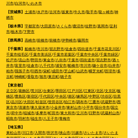
川市
/
白河市
/
いわき市
【茨城県】
土浦市
/
水戸市
/
古河市
/
坂東市
/
牛久市
/
取手市
/
龍ヶ崎市
/
神
栖市
【栃木県】
宇都宮市
/
大田原市
/
さくら市
/
鹿沼市
/
佐野市
/
真岡市
/
足利
市
/
栃木市
/
下野市
【群馬県】
高崎市
/
前橋市
/
前橋市
/
伊勢崎市
/
藤岡市
【千葉県】
船橋市
/
市川市
/
習志野市
/
佐倉市
/
四街道市
/
千葉市花見川区
/
千葉市稲毛区
/
千葉市美浜区
/
千葉市若葉区
/
千葉市中央区
/
千葉市緑区
/
松戸市
/
流山市
/
野田市
/
東金市
/
八街市
/
千葉市
/
四街道市
/
習志野市
/
酒々
井市
/
富里市
/
佐倉市
/
八千代市
/
浦安市
/
船橋市
/
市川市
/
鎌ケ谷市
/
白井市
/
柏市
/
我孫子市
/
印西市
/
栄町
/
成田市
/
芝山町
/
山武市
/
横芝光町
/
匝瑳市
/
多
古町
/
神崎町
/
香取市
/
旭市
/
東庄町
/
銚子市
【東京都】
足立区
/
葛飾区
/
荒川区
/
台東区
/
墨田区
/
江戸川区
/
江東区
/
北区
/
文京区
/
板
橋区
/
豊島区
/
新宿区
/
千代田区
/
中央区
/
港区
/
練馬区
/
中野区
/
渋谷区
/
目黒
区
/
品川区
/
大田区
/
杉並区
/
世田谷区
/
狛江市
/
調布市
/
三鷹市
/
武蔵野市
/
西
東京市
/
清瀬市
/
東久留米市
/
小金井市
/
東村山市
/
小平市
/
国分寺市
/
国立
市
/
府中市
/
稲城市
/
多摩市
/
町田市
/
東大和市
/
立川市
/
日野市
/
武蔵村山市
/
昭島市
/
羽村市
/
福生市
/
八王子市
/
青梅市
【埼玉県】
東松山市
/
川口市
/
入間市
/
所沢市
/
挟山市
/
川越市
/
さいたま市
/
さいたま