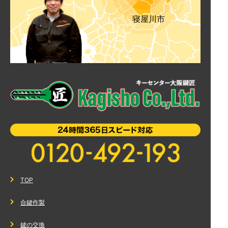
寝屋川市
TOP
合鍵作製
鍵の交換