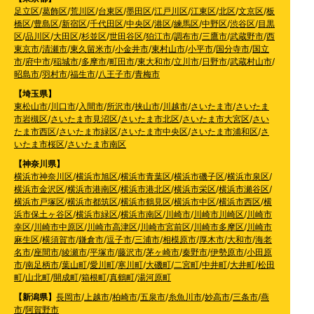
足立区
/
葛飾区
/
荒川区
/
台東区
/
墨田区
/
江戸川区
/
江東区
/
北区
/
文京区
/
板
橋区
/
豊島区
/
新宿区
/
千代田区
/
中央区
/
港区
/
練馬区
/
中野区
/
渋谷区
/
目黒
区
/
品川区
/
大田区
/
杉並区
/
世田谷区
/
狛江市
/
調布市
/
三鷹市
/
武蔵野市
/
西
東京市
/
清瀬市
/
東久留米市
/
小金井市
/
東村山市
/
小平市
/
国分寺市
/
国立
市
/
府中市
/
稲城市
/
多摩市
/
町田市
/
東大和市
/
立川市
/
日野市
/
武蔵村山市
/
昭島市
/
羽村市
/
福生市
/
八王子市
/
青梅市
【埼玉県】
東松山市
/
川口市
/
入間市
/
所沢市
/
挟山市
/
川越市
/
さいたま市
/
さいたま
市岩槻区
/
さいたま市見沼区
/
さいたま市北区
/
さいたま市大宮区
/
さい
たま市西区
/
さいたま市緑区
/
さいたま市中央区
/
さいたま市浦和区
/
さ
いたま市桜区
/
さいたま市南区
【神奈川県】
横浜市神奈川区
/
横浜市旭区
/
横浜市青葉区
/
横浜市磯子区
/
横浜市泉区
/
横浜市金沢区
/
横浜市港南区
/
横浜市港北区
/
横浜市栄区
/
横浜市瀬谷区
/
横浜市戸塚区
/
横浜市都筑区
/
横浜市鶴見区
/
横浜市中区
/
横浜市西区
/
横
浜市保土ヶ谷区
/
横浜市緑区
/
横浜市南区
/
川崎市
/
川崎市川崎区
/
川崎市
幸区
/
川崎市中原区
/
川崎市高津区
/
川崎市宮前区
/
川崎市多摩区
/
川崎市
麻生区
/
横須賀市
/
鎌倉市
/
逗子市
/
三浦市
/
相模原市
/
厚木市
/
大和市
/
海老
名市
/
座間市
/
綾瀬市
/
平塚市
/
藤沢市
/
茅ヶ崎市
/
秦野市
/
伊勢原市
/
小田原
市
/
南足柄市
/
葉山町
/
愛川町
/
寒川町
/
大磯町
/
二宮町
/
中井町
/
大井町
/
松田
町
/
山北町
/
開成町
/
箱根町
/
真鶴町
/
湯河原町
【新潟県】
長岡市
/
上越市
/
柏崎市
/
五泉市
/
糸魚川市
/
妙高市
/
三条市
/
燕
市
/
阿賀野市