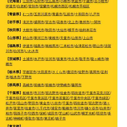
【北海道】
江別市
/
石狩市
/
北広島市
/
小樽市
/
恵庭市
/
千歳市
/
苫小牧市
/
伊達市
/
白老町
/
登別市
/
室蘭市
/
札幌市西区
/
札幌市手稲区
【青森県】
むつ市
/
五所川原市
/
青森市
/
弘前市
/
十和田市
/
八戸市
【岩手県】
滝沢市
/
盛岡市
/
宮古市
/
花巻市
/
北上市
/
奥州市
/
一関市
【秋田県】
大館市
/
能代市
/
秋田市
/
大仙市
/
横手市
/
由利本荘市
【山形県】
村山市
/
寒河江市
/
東根市
/
天童市
/
山形市
/
上山市
【福島県】
伊達市
/
福島市
/
南相馬市
/
二本松市
/
会津若松市
/
郡山市
/
須賀
川市
/
白河市
/
いわき市
【茨城県】
土浦市
/
水戸市
/
古河市
/
坂東市
/
牛久市
/
取手市
/
龍ヶ崎市
/
神
栖市
【栃木県】
宇都宮市
/
大田原市
/
さくら市
/
鹿沼市
/
佐野市
/
真岡市
/
足利
市
/
栃木市
/
下野市
【群馬県】
高崎市
/
前橋市
/
前橋市
/
伊勢崎市
/
藤岡市
【千葉県】
船橋市
/
市川市
/
習志野市
/
佐倉市
/
四街道市
/
千葉市花見川区
/
千葉市稲毛区
/
千葉市美浜区
/
千葉市若葉区
/
千葉市中央区
/
千葉市緑区
/
松戸市
/
流山市
/
野田市
/
東金市
/
八街市
/
千葉市
/
四街道市
/
習志野市
/
酒々
井市
/
富里市
/
佐倉市
/
八千代市
/
浦安市
/
船橋市
/
市川市
/
鎌ケ谷市
/
白井市
/
柏市
/
我孫子市
/
印西市
/
栄町
/
成田市
/
芝山町
/
山武市
/
横芝光町
/
匝瑳市
/
多
古町
/
神崎町
/
香取市
/
旭市
/
東庄町
/
銚子市
【東京都】