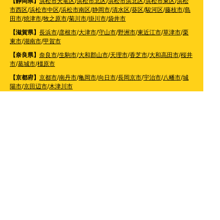
【静岡県】
浜松市天竜区
/
浜松市北区
/
浜松市浜北区
/
浜松市東区
/
浜松
市西区
/
浜松市中区
/
浜松市南区
/
静岡市
/
清水区
/
葵区
/
駿河区
/
藤枝市
/
島
田市
/
焼津市
/
牧之原市
/
菊川市
/
掛川市
/
袋井市
【滋賀県】
長浜市
/
彦根市
/
大津市
/
守山市
/
野洲市
/
東近江市
/
草津市
/
栗
東市
/
湖南市
/
甲賀市
【奈良県】
奈良市
/
生駒市
/
大和郡山市
/
天理市
/
香芝市
/
大和高田市
/
桜井
市
/
葛城市
/
橿原市
【京都府】
京都市
/
南丹市
/
亀岡市
/
向日市
/
長岡京市
/
宇治市
/
八幡市
/
城
陽市
/
京田辺市
/
木津川市
【和歌山県】
橋本市
/
かつらぎ町
/
紀の川市
/
岩出市
/
和歌山市
/
紀美野町
/
海南市
/
有田市
/
有田川町
【大阪府】
枚方市
/
寝屋川市
/
高槻市
/
四條畷市
/
吹田市
/
吹田市
/
豊中市
/
東大阪市
/
八尾市
/
松原市
/
羽曳野市
/
富田林市
/
堺市
/
岸和田市
/
和泉市
/
摂
津市
/
守口市
/
門真市
【兵庫県】
姫路市
/
神戸市
/
神戸市北区
/
神戸市灘区
/
神戸市中央区
/
神戸市兵庫区
/
神
戸市長田区
/
神戸市須磨区
/
神戸市垂水区
/
神戸市西区
/
神戸市東灘区
/
三
田市
/
川西市
/
宝塚市
/
西宮市
/
伊丹市
/
芦屋市
/
尼崎市
/
加古川市
/
明石市
【広島県】
呉市
【山口県】
山口市
/
下関市
/
山陽小野田市
/
宇部市
/
防府市
/
周南市
/
下松市