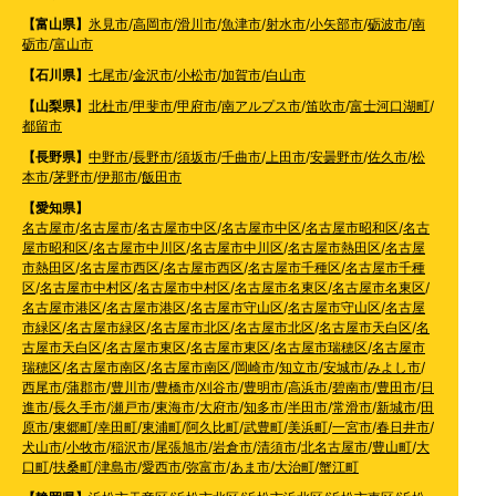
【富山県】
氷見市
/
高岡市
/
滑川市
/
魚津市
/
射水市
/
小矢部市
/
砺波市
/
南
砺市
/
富山市
【石川県】
七尾市
/
金沢市
/
小松市
/
加賀市
/
白山市
【山梨県】
北杜市
/
甲斐市
/
甲府市
/
南アルプス市
/
笛吹市
/
富士河口湖町
/
都留市
【長野県】
中野市
/
長野市
/
須坂市
/
千曲市
/
上田市
/
安曇野市
/
佐久市
/
松
本市
/
茅野市
/
伊那市
/
飯田市
【愛知県】
名古屋市
/
名古屋市
/
名古屋市中区
/
名古屋市中区
/
名古屋市昭和区
/
名古
屋市昭和区
/
名古屋市中川区
/
名古屋市中川区
/
名古屋市熱田区
/
名古屋
市熱田区
/
名古屋市西区
/
名古屋市西区
/
名古屋市千種区
/
名古屋市千種
区
/
名古屋市中村区
/
名古屋市中村区
/
名古屋市名東区
/
名古屋市名東区
/
名古屋市港区
/
名古屋市港区
/
名古屋市守山区
/
名古屋市守山区
/
名古屋
市緑区
/
名古屋市緑区
/
名古屋市北区
/
名古屋市北区
/
名古屋市天白区
/
名
古屋市天白区
/
名古屋市東区
/
名古屋市東区
/
名古屋市瑞穂区
/
名古屋市
瑞穂区
/
名古屋市南区
/
名古屋市南区
/
岡崎市
/
知立市
/
安城市
/
みよし市
/
西尾市
/
蒲郡市
/
豊川市
/
豊橋市
/
刈谷市
/
豊明市
/
高浜市
/
碧南市
/
豊田市
/
日
進市
/
長久手市
/
瀬戸市
/
東海市
/
大府市
/
知多市
/
半田市
/
常滑市
/
新城市
/
田
原市
/
東郷町
/
幸田町
/
東浦町
/
阿久比町
/
武豊町
/
美浜町
/
一宮市
/
春日井市
/
犬山市
/
小牧市
/
稲沢市
/
尾張旭市
/
岩倉市
/
清須市
/
北名古屋市
/
豊山町
/
大
口町
/
扶桑町
/
津島市
/
愛西市
/
弥富市
/
あま市
/
大治町
/
蟹江町