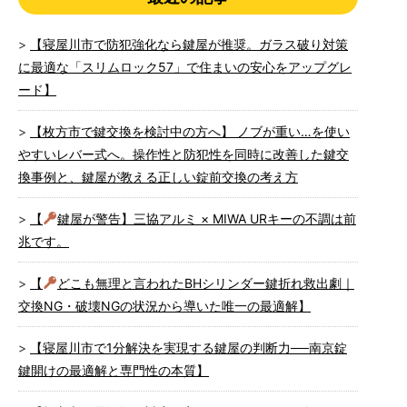
【寝屋川市で防犯強化なら鍵屋が推奨。ガラス破り対策
に最適な「スリムロック57」で住まいの安心をアップグレ
ード】
【枚方市で鍵交換を検討中の方へ】 ノブが重い…を使い
やすいレバー式へ。操作性と防犯性を同時に改善した鍵交
換事例と、鍵屋が教える正しい錠前交換の考え方
【
鍵屋が警告】三協アルミ × MIWA URキーの不調は前
兆です。
【
どこも無理と言われたBHシリンダー鍵折れ救出劇｜
交換NG・破壊NGの状況から導いた唯一の最適解】
【寝屋川市で1分解決を実現する鍵屋の判断力──南京錠
鍵開けの最適解と専門性の本質】