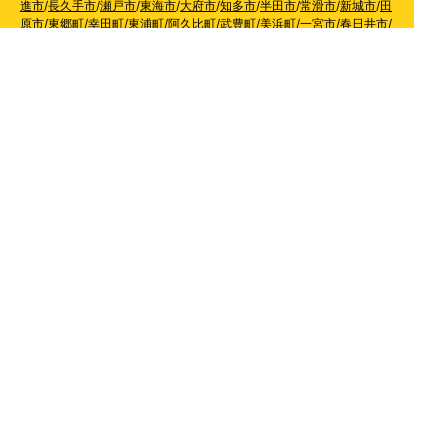
進市
/
長久手市
/
瀬戸市
/
東海市
/
大府市
/
知多市
/
半田市
/
常滑市
/
新城市
/
田
原市
/
東郷町
/
幸田町
/
東浦町
/
阿久比町
/
武豊町
/
美浜町
/
一宮市
/
春日井市
/
犬山市
/
小牧市
/
稲沢市
/
尾張旭市
/
岩倉市
/
清須市
/
北名古屋市
/
豊山町
/
大
口町
/
扶桑町
/
津島市
/
愛西市
/
弥富市
/
あま市
/
大治町
/
蟹江町
【静岡県】
浜松市天竜区
/
浜松市北区
/
浜松市浜北区
/
浜松市東区
/
浜松
市西区
/
浜松市中区
/
浜松市南区
/
静岡市
/
清水区
/
葵区
/
駿河区
/
藤枝市
/
島
田市
/
焼津市
/
牧之原市
/
菊川市
/
掛川市
/
袋井市
【滋賀県】
長浜市
/
彦根市
/
大津市
/
守山市
/
野洲市
/
東近江市
/
草津市
/
栗
東市
/
湖南市
/
甲賀市
【奈良県】
奈良市
/
生駒市
/
大和郡山市
/
天理市
/
香芝市
/
大和高田市
/
桜井
市
/
葛城市
/
橿原市
【京都府】
京都市
/
南丹市
/
亀岡市
/
向日市
/
長岡京市
/
宇治市
/
八幡市
/
城
陽市
/
京田辺市
/
木津川市
【和歌山県】
橋本市
/
かつらぎ町
/
紀の川市
/
岩出市
/
和歌山市
/
紀美野町
/
海南市
/
有田市
/
有田川町
【大阪府】
枚方市
/
寝屋川市
/
高槻市
/
四條畷市
/
吹田市
/
吹田市
/
豊中市
/
東大阪市
/
八尾市
/
松原市
/
羽曳野市
/
富田林市
/
堺市
/
岸和田市
/
和泉市
/
摂
津市
/
守口市
/
門真市
【兵庫県】
姫路市
/
神戸市
/
神戸市北区
/
神戸市灘区
/
神戸市中央区
/
神戸市兵庫区
/
神
戸市長田区
/
神戸市須磨区
/
神戸市垂水区
/
神戸市西区
/
神戸市東灘区
/
三