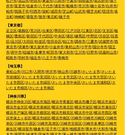
松戸市
/
流山市
/
野田市
/
東金市
/
八街市
/
千葉市
/
四街道市
/
習志野市
/
酒々
井市
/
富里市
/
佐倉市
/
八千代市
/
浦安市
/
船橋市
/
市川市
/
鎌ケ谷市
/
白井市
/
柏市
/
我孫子市
/
印西市
/
栄町
/
成田市
/
芝山町
/
山武市
/
横芝光町
/
匝瑳市
/
多
古町
/
神崎町
/
香取市
/
旭市
/
東庄町
/
銚子市
【東京都】
足立区
/
葛飾区
/
荒川区
/
台東区
/
墨田区
/
江戸川区
/
江東区
/
北区
/
文京区
/
板
橋区
/
豊島区
/
新宿区
/
千代田区
/
中央区
/
港区
/
練馬区
/
中野区
/
渋谷区
/
目黒
区
/
品川区
/
大田区
/
杉並区
/
世田谷区
/
狛江市
/
調布市
/
三鷹市
/
武蔵野市
/
西
東京市
/
清瀬市
/
東久留米市
/
小金井市
/
東村山市
/
小平市
/
国分寺市
/
国立
市
/
府中市
/
稲城市
/
多摩市
/
町田市
/
東大和市
/
立川市
/
日野市
/
武蔵村山市
/
昭島市
/
羽村市
/
福生市
/
八王子市
/
青梅市
【埼玉県】
東松山市
/
川口市
/
入間市
/
所沢市
/
挟山市
/
川越市
/
さいたま市
/
さいたま
市岩槻区
/
さいたま市見沼区
/
さいたま市北区
/
さいたま市大宮区
/
さい
たま市西区
/
さいたま市緑区
/
さいたま市中央区
/
さいたま市浦和区
/
さ
いたま市桜区
/
さいたま市南区
【神奈川県】
横浜市神奈川区
/
横浜市旭区
/
横浜市青葉区
/
横浜市磯子区
/
横浜市泉区
/
横浜市金沢区
/
横浜市港南区
/
横浜市港北区
/
横浜市栄区
/
横浜市瀬谷区
/
横浜市戸塚区
/
横浜市都筑区
/
横浜市鶴見区
/
横浜市中区
/
横浜市西区
/
横
浜市保土ヶ谷区
/
横浜市緑区
/
横浜市南区
/
川崎市
/
川崎市川崎区
/
川崎市
幸区
/
川崎市中原区
/
川崎市高津区
/
川崎市宮前区
/
川崎市多摩区
/
川崎市
麻生区
/
横須賀市
/
鎌倉市
/
逗子市
/
三浦市
/
相模原市
/
厚木市
/
大和市
/
海老
名市
/
座間市
/
綾瀬市
/
平塚市
/
藤沢市
/
茅ヶ崎市
/
秦野市
/
伊勢原市
/
小田原