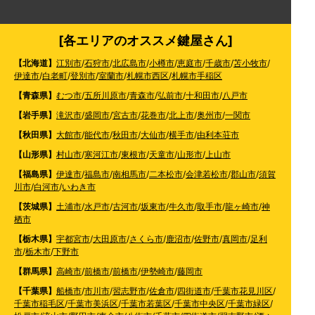
[各エリアのオススメ鍵屋さん]
【北海道】
江別市
/
石狩市
/
北広島市
/
小樽市
/
恵庭市
/
千歳市
/
苫小牧市
/
伊達市
/
白老町
/
登別市
/
室蘭市
/
札幌市西区
/
札幌市手稲区
【青森県】
むつ市
/
五所川原市
/
青森市
/
弘前市
/
十和田市
/
八戸市
【岩手県】
滝沢市
/
盛岡市
/
宮古市
/
花巻市
/
北上市
/
奥州市
/
一関市
【秋田県】
大館市
/
能代市
/
秋田市
/
大仙市
/
横手市
/
由利本荘市
【山形県】
村山市
/
寒河江市
/
東根市
/
天童市
/
山形市
/
上山市
【福島県】
伊達市
/
福島市
/
南相馬市
/
二本松市
/
会津若松市
/
郡山市
/
須賀
川市
/
白河市
/
いわき市
【茨城県】
土浦市
/
水戸市
/
古河市
/
坂東市
/
牛久市
/
取手市
/
龍ヶ崎市
/
神
栖市
【栃木県】
宇都宮市
/
大田原市
/
さくら市
/
鹿沼市
/
佐野市
/
真岡市
/
足利
市
/
栃木市
/
下野市
【群馬県】
高崎市
/
前橋市
/
前橋市
/
伊勢崎市
/
藤岡市
【千葉県】
船橋市
/
市川市
/
習志野市
/
佐倉市
/
四街道市
/
千葉市花見川区
/
千葉市稲毛区
/
千葉市美浜区
/
千葉市若葉区
/
千葉市中央区
/
千葉市緑区
/