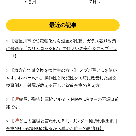
« 5月
7月 »
最近の記事
【寝屋川市で防犯強化なら鍵屋が推奨。ガラス破り対策
に最適な「スリムロック57」で住まいの安心をアップグレ
ード】
【枚方市で鍵交換を検討中の方へ】 ノブが重い…を使い
やすいレバー式へ。操作性と防犯性を同時に改善した鍵交
換事例と、鍵屋が教える正しい錠前交換の考え方
【
鍵屋が警告】三協アルミ × MIWA URキーの不調は前
兆です。
【
どこも無理と言われたBHシリンダー鍵折れ救出劇｜
交換NG・破壊NGの状況から導いた唯一の最適解】