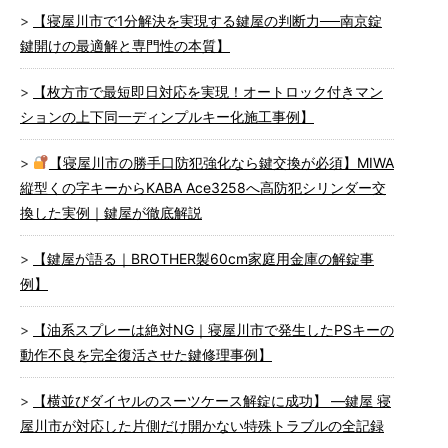
【寝屋川市で1分解決を実現する鍵屋の判断力──南京錠
鍵開けの最適解と専門性の本質】
【枚方市で最短即日対応を実現！オートロック付きマン
ションの上下同一ディンプルキー化施工事例】
【寝屋川市の勝手口防犯強化なら鍵交換が必須】MIWA
縦型くの字キーからKABA Ace3258へ高防犯シリンダー交
換した実例｜鍵屋が徹底解説
【鍵屋が語る｜BROTHER製60cm家庭用金庫の解錠事
例】
【油系スプレーは絶対NG｜寝屋川市で発生したPSキーの
動作不良を完全復活させた鍵修理事例】
【横並びダイヤルのスーツケース解錠に成功】 ―鍵屋 寝
屋川市が対応した片側だけ開かない特殊トラブルの全記録