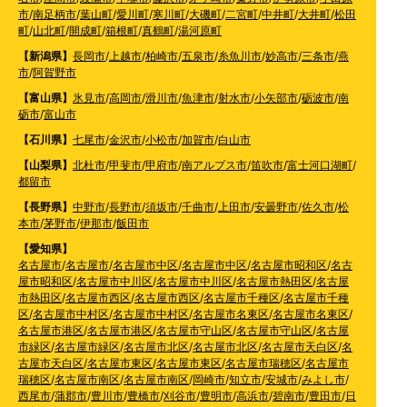
市
/
南足柄市
/
葉山町
/
愛川町
/
寒川町
/
大磯町
/
二宮町
/
中井町
/
大井町
/
松田
町
/
山北町
/
開成町
/
箱根町
/
真鶴町
/
湯河原町
【新潟県】
長岡市
/
上越市
/
柏崎市
/
五泉市
/
糸魚川市
/
妙高市
/
三条市
/
燕
市
/
阿賀野市
【富山県】
氷見市
/
高岡市
/
滑川市
/
魚津市
/
射水市
/
小矢部市
/
砺波市
/
南
砺市
/
富山市
【石川県】
七尾市
/
金沢市
/
小松市
/
加賀市
/
白山市
【山梨県】
北杜市
/
甲斐市
/
甲府市
/
南アルプス市
/
笛吹市
/
富士河口湖町
/
都留市
【長野県】
中野市
/
長野市
/
須坂市
/
千曲市
/
上田市
/
安曇野市
/
佐久市
/
松
本市
/
茅野市
/
伊那市
/
飯田市
【愛知県】
名古屋市
/
名古屋市
/
名古屋市中区
/
名古屋市中区
/
名古屋市昭和区
/
名古
屋市昭和区
/
名古屋市中川区
/
名古屋市中川区
/
名古屋市熱田区
/
名古屋
市熱田区
/
名古屋市西区
/
名古屋市西区
/
名古屋市千種区
/
名古屋市千種
区
/
名古屋市中村区
/
名古屋市中村区
/
名古屋市名東区
/
名古屋市名東区
/
名古屋市港区
/
名古屋市港区
/
名古屋市守山区
/
名古屋市守山区
/
名古屋
市緑区
/
名古屋市緑区
/
名古屋市北区
/
名古屋市北区
/
名古屋市天白区
/
名
古屋市天白区
/
名古屋市東区
/
名古屋市東区
/
名古屋市瑞穂区
/
名古屋市
瑞穂区
/
名古屋市南区
/
名古屋市南区
/
岡崎市
/
知立市
/
安城市
/
みよし市
/
西尾市
/
蒲郡市
/
豊川市
/
豊橋市
/
刈谷市
/
豊明市
/
高浜市
/
碧南市
/
豊田市
/
日