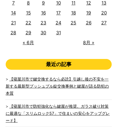
7
8
9
10
11
12
13
14
15
16
17
18
19
20
21
22
23
24
25
26
27
28
29
30
31
« 6月
8月 »
最近の記事
【寝屋川市で鍵交換するなら必読】引越し後の不安を一
新する最新型プッシュプル錠交換事例と鍵屋が語る防犯の
本質
【寝屋川市で防犯強化なら鍵屋が推奨。ガラス破り対策
に最適な「スリムロック57」で住まいの安心をアップグレ
ード】