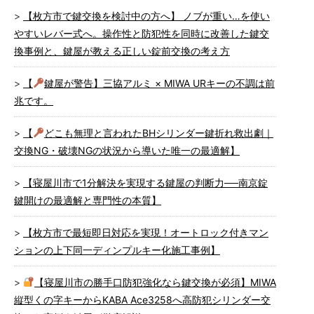
【枚方市で鍵交換を検討中の方へ】 ノブが重い…を使い
やすいレバー式へ。操作性と防犯性を同時に改善した鍵交
換事例と、鍵屋が教える正しい錠前交換の考え方
【
鍵屋が警告】三協アルミ × MIWA URキーの不調は前
兆です。
【
どこも無理と言われたBHシリンダー鍵折れ救出劇｜
交換NG・破壊NGの状況から導いた唯一の最適解】
【寝屋川市で1分解決を実現する鍵屋の判断力──南京錠
鍵開けの最適解と専門性の本質】
【枚方市で最短即日対応を実現！オートロック付きマン
ションの上下同一ディンプルキー化施工事例】
【寝屋川市の勝手口防犯強化なら鍵交換が必須】MIWA
縦型くの字キーからKABA Ace3258へ高防犯シリンダー交