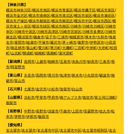
【神奈川県】
横浜市神奈川区
/
横浜市旭区
/
横浜市青葉区
/
横浜市磯子区
/
横浜市泉区
/
横浜市金沢区
/
横浜市港南区
/
横浜市港北区
/
横浜市栄区
/
横浜市瀬谷区
/
横浜市戸塚区
/
横浜市都筑区
/
横浜市鶴見区
/
横浜市中区
/
横浜市西区
/
横
浜市保土ヶ谷区
/
横浜市緑区
/
横浜市南区
/
川崎市
/
川崎市川崎区
/
川崎市
幸区
/
川崎市中原区
/
川崎市高津区
/
川崎市宮前区
/
川崎市多摩区
/
川崎市
麻生区
/
横須賀市
/
鎌倉市
/
逗子市
/
三浦市
/
相模原市
/
厚木市
/
大和市
/
海老
名市
/
座間市
/
綾瀬市
/
平塚市
/
藤沢市
/
茅ヶ崎市
/
秦野市
/
伊勢原市
/
小田原
市
/
南足柄市
/
葉山町
/
愛川町
/
寒川町
/
大磯町
/
二宮町
/
中井町
/
大井町
/
松田
町
/
山北町
/
開成町
/
箱根町
/
真鶴町
/
湯河原町
【新潟県】
長岡市
/
上越市
/
柏崎市
/
五泉市
/
糸魚川市
/
妙高市
/
三条市
/
燕
市
/
阿賀野市
【富山県】
氷見市
/
高岡市
/
滑川市
/
魚津市
/
射水市
/
小矢部市
/
砺波市
/
南
砺市
/
富山市
【石川県】
七尾市
/
金沢市
/
小松市
/
加賀市
/
白山市
【山梨県】
北杜市
/
甲斐市
/
甲府市
/
南アルプス市
/
笛吹市
/
富士河口湖町
/
都留市
【長野県】
中野市
/
長野市
/
須坂市
/
千曲市
/
上田市
/
安曇野市
/
佐久市
/
松
本市
/
茅野市
/
伊那市
/
飯田市
【愛知県】
名古屋市
/
名古屋市
/
名古屋市中区
/
名古屋市中区
/
名古屋市昭和区
/
名古