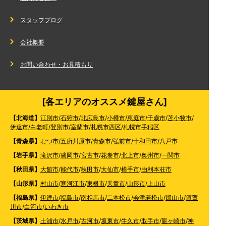
スタッフブログ
会社概要
お問い合わせ・お見積もり
[各エリアのオススメ鍵屋さん]
【北海道】
江別市
/
石狩市
/
北広島市
/
小樽市
/
恵庭市
/
千歳市
/
苫小牧市
/
伊達市
/
白老町
/
登別市
/
室蘭市
/
札幌市西区
/
札幌市手稲区
【青森県】
むつ市
/
五所川原市
/
青森市
/
弘前市
/
十和田市
/
八戸市
【岩手県】
滝沢市
/
盛岡市
/
宮古市
/
花巻市
/
北上市
/
奥州市
/
一関市
【秋田県】
大館市
/
能代市
/
秋田市
/
大仙市
/
横手市
/
由利本荘市
【山形県】
村山市
/
寒河江市
/
東根市
/
天童市
/
山形市
/
上山市
【福島県】
伊達市
/
福島市
/
南相馬市
/
二本松市
/
会津若松市
/
郡山市
/
須賀
川市
/
白河市
/
いわき市
【茨城県】
土浦市
/
水戸市
/
古河市
/
坂東市
/
牛久市
/
取手市
/
龍ヶ崎市
/
神