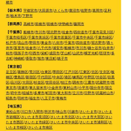
栖市
【栃木県】
宇都宮市
/
大田原市
/
さくら市
/
鹿沼市
/
佐野市
/
真岡市
/
足利
市
/
栃木市
/
下野市
【群馬県】
高崎市
/
前橋市
/
前橋市
/
伊勢崎市
/
藤岡市
【千葉県】
船橋市
/
市川市
/
習志野市
/
佐倉市
/
四街道市
/
千葉市花見川区
/
千葉市稲毛区
/
千葉市美浜区
/
千葉市若葉区
/
千葉市中央区
/
千葉市緑区
/
松戸市
/
流山市
/
野田市
/
東金市
/
八街市
/
千葉市
/
四街道市
/
習志野市
/
酒々
井市
/
富里市
/
佐倉市
/
八千代市
/
浦安市
/
船橋市
/
市川市
/
鎌ケ谷市
/
白井市
/
柏市
/
我孫子市
/
印西市
/
栄町
/
成田市
/
芝山町
/
山武市
/
横芝光町
/
匝瑳市
/
多
古町
/
神崎町
/
香取市
/
旭市
/
東庄町
/
銚子市
【東京都】
足立区
/
葛飾区
/
荒川区
/
台東区
/
墨田区
/
江戸川区
/
江東区
/
北区
/
文京区
/
板
橋区
/
豊島区
/
新宿区
/
千代田区
/
中央区
/
港区
/
練馬区
/
中野区
/
渋谷区
/
目黒
区
/
品川区
/
大田区
/
杉並区
/
世田谷区
/
狛江市
/
調布市
/
三鷹市
/
武蔵野市
/
西
東京市
/
清瀬市
/
東久留米市
/
小金井市
/
東村山市
/
小平市
/
国分寺市
/
国立
市
/
府中市
/
稲城市
/
多摩市
/
町田市
/
東大和市
/
立川市
/
日野市
/
武蔵村山市
/
昭島市
/
羽村市
/
福生市
/
八王子市
/
青梅市
【埼玉県】
東松山市
/
川口市
/
入間市
/
所沢市
/
挟山市
/
川越市
/
さいたま市
/
さいたま
市岩槻区
/
さいたま市見沼区
/
さいたま市北区
/
さいたま市大宮区
/
さい
たま市西区
/
さいたま市緑区
/
さいたま市中央区
/
さいたま市浦和区
/
さ
いたま市桜区
/
さいたま市南区