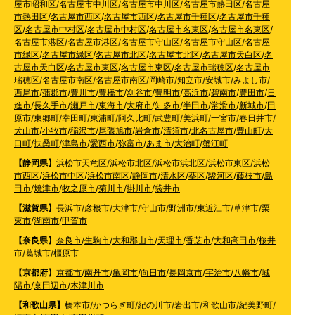
屋市昭和区
/
名古屋市中川区
/
名古屋市中川区
/
名古屋市熱田区
/
名古屋
市熱田区
/
名古屋市西区
/
名古屋市西区
/
名古屋市千種区
/
名古屋市千種
区
/
名古屋市中村区
/
名古屋市中村区
/
名古屋市名東区
/
名古屋市名東区
/
名古屋市港区
/
名古屋市港区
/
名古屋市守山区
/
名古屋市守山区
/
名古屋
市緑区
/
名古屋市緑区
/
名古屋市北区
/
名古屋市北区
/
名古屋市天白区
/
名
古屋市天白区
/
名古屋市東区
/
名古屋市東区
/
名古屋市瑞穂区
/
名古屋市
瑞穂区
/
名古屋市南区
/
名古屋市南区
/
岡崎市
/
知立市
/
安城市
/
みよし市
/
西尾市
/
蒲郡市
/
豊川市
/
豊橋市
/
刈谷市
/
豊明市
/
高浜市
/
碧南市
/
豊田市
/
日
進市
/
長久手市
/
瀬戸市
/
東海市
/
大府市
/
知多市
/
半田市
/
常滑市
/
新城市
/
田
原市
/
東郷町
/
幸田町
/
東浦町
/
阿久比町
/
武豊町
/
美浜町
/
一宮市
/
春日井市
/
犬山市
/
小牧市
/
稲沢市
/
尾張旭市
/
岩倉市
/
清須市
/
北名古屋市
/
豊山町
/
大
口町
/
扶桑町
/
津島市
/
愛西市
/
弥富市
/
あま市
/
大治町
/
蟹江町
【静岡県】
浜松市天竜区
/
浜松市北区
/
浜松市浜北区
/
浜松市東区
/
浜松
市西区
/
浜松市中区
/
浜松市南区
/
静岡市
/
清水区
/
葵区
/
駿河区
/
藤枝市
/
島
田市
/
焼津市
/
牧之原市
/
菊川市
/
掛川市
/
袋井市
【滋賀県】
長浜市
/
彦根市
/
大津市
/
守山市
/
野洲市
/
東近江市
/
草津市
/
栗
東市
/
湖南市
/
甲賀市
【奈良県】
奈良市
/
生駒市
/
大和郡山市
/
天理市
/
香芝市
/
大和高田市
/
桜井
市
/
葛城市
/
橿原市
【京都府】
京都市
/
南丹市
/
亀岡市
/
向日市
/
長岡京市
/
宇治市
/
八幡市
/
城
陽市
/
京田辺市
/
木津川市
【和歌山県】
橋本市
/
かつらぎ町
/
紀の川市
/
岩出市
/
和歌山市
/
紀美野町
/