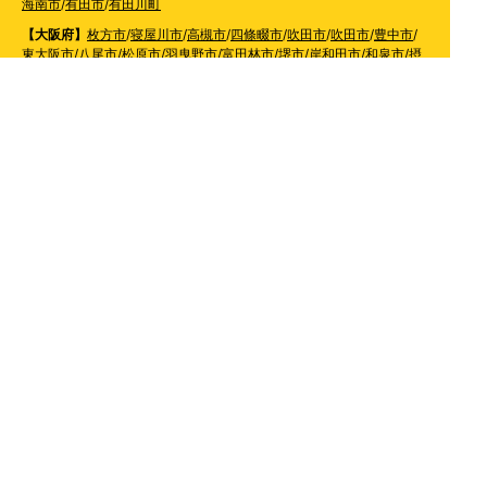
海南市
/
有田市
/
有田川町
【大阪府】
枚方市
/
寝屋川市
/
高槻市
/
四條畷市
/
吹田市
/
吹田市
/
豊中市
/
東大阪市
/
八尾市
/
松原市
/
羽曳野市
/
富田林市
/
堺市
/
岸和田市
/
和泉市
/
摂
津市
/
守口市
/
門真市
【兵庫県】
姫路市
/
神戸市
/
神戸市北区
/
神戸市灘区
/
神戸市中央区
/
神戸市兵庫区
/
神
戸市長田区
/
神戸市須磨区
/
神戸市垂水区
/
神戸市西区
/
神戸市東灘区
/
三
田市
/
川西市
/
宝塚市
/
西宮市
/
伊丹市
/
芦屋市
/
尼崎市
/
加古川市
/
明石市
【広島県】
呉市
【山口県】
山口市
/
下関市
/
山陽小野田市
/
宇部市
/
防府市
/
周南市
/
下松市
【香川県】
観音寺市
/
三豊市
/
善通寺市
/
丸亀市
/
坂出市
/
高松市
/
さぬき
市
/
東かがわ市
【愛媛県】
伊予市
/
東温市
/
松山市
/
今治市
/
西条市
/
新居浜市
/
四国中央市
【福岡県】
福岡市東区
/
福岡市南区
/
福岡市博多区
/
福岡市早良区
/
福岡市西区
/
福岡
市中央区
/
福岡市城南区
/
北九州市八幡西区
/
北九州市小倉南区
/
北九州
市小倉北区
/
北九州市門司区
/
北九州市若松区
/
北九州市八幡東区
/
北九
州市戸畑区
/
久留米市
/
飯塚市
/
大牟田市
/
春日市
/
筑紫野市
/
糸島市
/
宗像
市
/
大野城市
/
柳川市
/
太宰府市
/
行橋市
/
八女市
/
小郡市
/
古賀市
/
直方市
/
朝
倉市
/
福津市
/
田川市
/
筑後市
/
中間市
/
嘉麻市
/
みやま市
/
大川市
/
うきは市
/
宮若市
/
豊前市
/
那珂川町
/
志免町
/
粕屋町
/
宇美町
/
苅田町
/
岡垣町
/
篠栗町
/