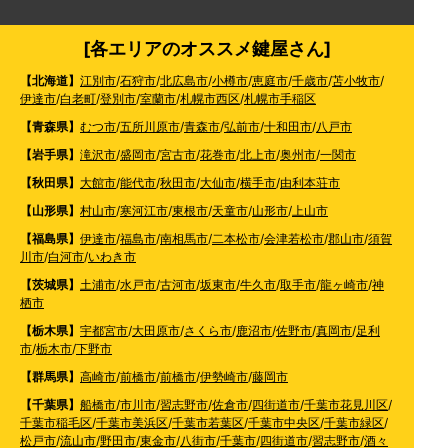
[各エリアのオススメ鍵屋さん]
【北海道】
江別市
/
石狩市
/
北広島市
/
小樽市
/
恵庭市
/
千歳市
/
苫小牧市
/
伊達市
/
白老町
/
登別市
/
室蘭市
/
札幌市西区
/
札幌市手稲区
【青森県】
むつ市
/
五所川原市
/
青森市
/
弘前市
/
十和田市
/
八戸市
【岩手県】
滝沢市
/
盛岡市
/
宮古市
/
花巻市
/
北上市
/
奥州市
/
一関市
【秋田県】
大館市
/
能代市
/
秋田市
/
大仙市
/
横手市
/
由利本荘市
【山形県】
村山市
/
寒河江市
/
東根市
/
天童市
/
山形市
/
上山市
【福島県】
伊達市
/
福島市
/
南相馬市
/
二本松市
/
会津若松市
/
郡山市
/
須賀
川市
/
白河市
/
いわき市
【茨城県】
土浦市
/
水戸市
/
古河市
/
坂東市
/
牛久市
/
取手市
/
龍ヶ崎市
/
神
栖市
【栃木県】
宇都宮市
/
大田原市
/
さくら市
/
鹿沼市
/
佐野市
/
真岡市
/
足利
市
/
栃木市
/
下野市
【群馬県】
高崎市
/
前橋市
/
前橋市
/
伊勢崎市
/
藤岡市
【千葉県】
船橋市
/
市川市
/
習志野市
/
佐倉市
/
四街道市
/
千葉市花見川区
/
千葉市稲毛区
/
千葉市美浜区
/
千葉市若葉区
/
千葉市中央区
/
千葉市緑区
/
松戸市
/
流山市
/
野田市
/
東金市
/
八街市
/
千葉市
/
四街道市
/
習志野市
/
酒々