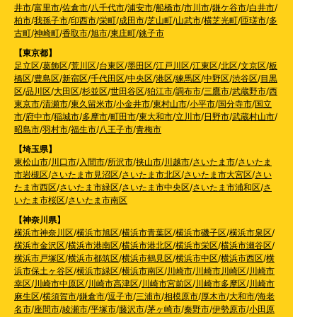
井市
/
富里市
/
佐倉市
/
八千代市
/
浦安市
/
船橋市
/
市川市
/
鎌ケ谷市
/
白井市
/
柏市
/
我孫子市
/
印西市
/
栄町
/
成田市
/
芝山町
/
山武市
/
横芝光町
/
匝瑳市
/
多
古町
/
神崎町
/
香取市
/
旭市
/
東庄町
/
銚子市
【東京都】
足立区
/
葛飾区
/
荒川区
/
台東区
/
墨田区
/
江戸川区
/
江東区
/
北区
/
文京区
/
板
橋区
/
豊島区
/
新宿区
/
千代田区
/
中央区
/
港区
/
練馬区
/
中野区
/
渋谷区
/
目黒
区
/
品川区
/
大田区
/
杉並区
/
世田谷区
/
狛江市
/
調布市
/
三鷹市
/
武蔵野市
/
西
東京市
/
清瀬市
/
東久留米市
/
小金井市
/
東村山市
/
小平市
/
国分寺市
/
国立
市
/
府中市
/
稲城市
/
多摩市
/
町田市
/
東大和市
/
立川市
/
日野市
/
武蔵村山市
/
昭島市
/
羽村市
/
福生市
/
八王子市
/
青梅市
【埼玉県】
東松山市
/
川口市
/
入間市
/
所沢市
/
挟山市
/
川越市
/
さいたま市
/
さいたま
市岩槻区
/
さいたま市見沼区
/
さいたま市北区
/
さいたま市大宮区
/
さい
たま市西区
/
さいたま市緑区
/
さいたま市中央区
/
さいたま市浦和区
/
さ
いたま市桜区
/
さいたま市南区
【神奈川県】
横浜市神奈川区
/
横浜市旭区
/
横浜市青葉区
/
横浜市磯子区
/
横浜市泉区
/
横浜市金沢区
/
横浜市港南区
/
横浜市港北区
/
横浜市栄区
/
横浜市瀬谷区
/
横浜市戸塚区
/
横浜市都筑区
/
横浜市鶴見区
/
横浜市中区
/
横浜市西区
/
横
浜市保土ヶ谷区
/
横浜市緑区
/
横浜市南区
/
川崎市
/
川崎市川崎区
/
川崎市
幸区
/
川崎市中原区
/
川崎市高津区
/
川崎市宮前区
/
川崎市多摩区
/
川崎市
麻生区
/
横須賀市
/
鎌倉市
/
逗子市
/
三浦市
/
相模原市
/
厚木市
/
大和市
/
海老
名市
/
座間市
/
綾瀬市
/
平塚市
/
藤沢市
/
茅ヶ崎市
/
秦野市
/
伊勢原市
/
小田原