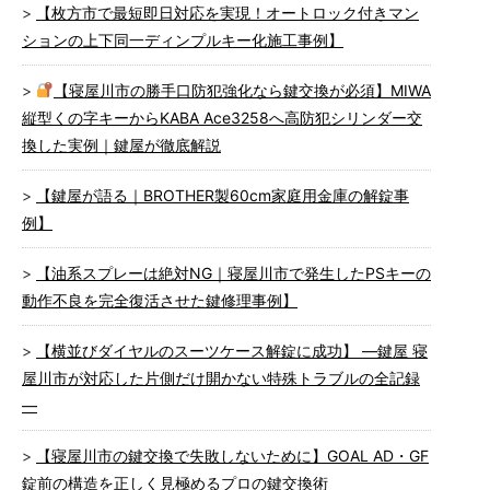
【枚方市で最短即日対応を実現！オートロック付きマン
ションの上下同一ディンプルキー化施工事例】
【寝屋川市の勝手口防犯強化なら鍵交換が必須】MIWA
縦型くの字キーからKABA Ace3258へ高防犯シリンダー交
換した実例｜鍵屋が徹底解説
【鍵屋が語る｜BROTHER製60cm家庭用金庫の解錠事
例】
【油系スプレーは絶対NG｜寝屋川市で発生したPSキーの
動作不良を完全復活させた鍵修理事例】
【横並びダイヤルのスーツケース解錠に成功】 ―鍵屋 寝
屋川市が対応した片側だけ開かない特殊トラブルの全記録
―
【寝屋川市の鍵交換で失敗しないために】GOAL AD・GF
錠前の構造を正しく見極めるプロの鍵交換術