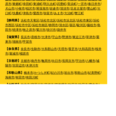
原市
/
東郷町
/
幸田町
/
東浦町
/
阿久比町
/
武豊町
/
美浜町
/
一宮市
/
春日井市
/
犬山市
/
小牧市
/
稲沢市
/
尾張旭市
/
岩倉市
/
清須市
/
北名古屋市
/
豊山町
/
大
口町
/
扶桑町
/
津島市
/
愛西市
/
弥富市
/
あま市
/
大治町
/
蟹江町
【静岡県】
浜松市天竜区
/
浜松市北区
/
浜松市浜北区
/
浜松市東区
/
浜松
市西区
/
浜松市中区
/
浜松市南区
/
静岡市
/
清水区
/
葵区
/
駿河区
/
藤枝市
/
島
田市
/
焼津市
/
牧之原市
/
菊川市
/
掛川市
/
袋井市
【滋賀県】
長浜市
/
彦根市
/
大津市
/
守山市
/
野洲市
/
東近江市
/
草津市
/
栗
東市
/
湖南市
/
甲賀市
【奈良県】
奈良市
/
生駒市
/
大和郡山市
/
天理市
/
香芝市
/
大和高田市
/
桜井
市
/
葛城市
/
橿原市
【京都府】
京都市
/
南丹市
/
亀岡市
/
向日市
/
長岡京市
/
宇治市
/
八幡市
/
城
陽市
/
京田辺市
/
木津川市
【和歌山県】
橋本市
/
かつらぎ町
/
紀の川市
/
岩出市
/
和歌山市
/
紀美野町
/
海南市
/
有田市
/
有田川町
【大阪府】
枚方市
/
寝屋川市
/
高槻市
/
四條畷市
/
吹田市
/
吹田市
/
豊中市
/
東大阪市
/
八尾市
/
松原市
/
羽曳野市
/
富田林市
/
堺市
/
岸和田市
/
和泉市
/
摂
津市
/
守口市
/
門真市
【兵庫県】
姫路市
/
神戸市
/
神戸市北区
/
神戸市灘区
/
神戸市中央区
/
神戸市兵庫区
/
神
戸市長田区
/
神戸市須磨区
/
神戸市垂水区
/
神戸市西区
/
神戸市東灘区
/
三
田市
/
川西市
/
宝塚市
/
西宮市
/
伊丹市
/
芦屋市
/
尼崎市
/
加古川市
/
明石市