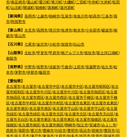
市
/
南足柄市
/
葉山町
/
愛川町
/
寒川町
/
大磯町
/
二宮町
/
中井町
/
大井町
/
松田
町
/
山北町
/
開成町
/
箱根町
/
真鶴町
/
湯河原町
【新潟県】
長岡市
/
上越市
/
柏崎市
/
五泉市
/
糸魚川市
/
妙高市
/
三条市
/
燕
市
/
阿賀野市
【富山県】
氷見市
/
高岡市
/
滑川市
/
魚津市
/
射水市
/
小矢部市
/
砺波市
/
南
砺市
/
富山市
【石川県】
七尾市
/
金沢市
/
小松市
/
加賀市
/
白山市
【山梨県】
北杜市
/
甲斐市
/
甲府市
/
南アルプス市
/
笛吹市
/
富士河口湖町
/
都留市
【長野県】
中野市
/
長野市
/
須坂市
/
千曲市
/
上田市
/
安曇野市
/
佐久市
/
松
本市
/
茅野市
/
伊那市
/
飯田市
【愛知県】
名古屋市
/
名古屋市
/
名古屋市中区
/
名古屋市中区
/
名古屋市昭和区
/
名古
屋市昭和区
/
名古屋市中川区
/
名古屋市中川区
/
名古屋市熱田区
/
名古屋
市熱田区
/
名古屋市西区
/
名古屋市西区
/
名古屋市千種区
/
名古屋市千種
区
/
名古屋市中村区
/
名古屋市中村区
/
名古屋市名東区
/
名古屋市名東区
/
名古屋市港区
/
名古屋市港区
/
名古屋市守山区
/
名古屋市守山区
/
名古屋
市緑区
/
名古屋市緑区
/
名古屋市北区
/
名古屋市北区
/
名古屋市天白区
/
名
古屋市天白区
/
名古屋市東区
/
名古屋市東区
/
名古屋市瑞穂区
/
名古屋市
瑞穂区
/
名古屋市南区
/
名古屋市南区
/
岡崎市
/
知立市
/
安城市
/
みよし市
/
西尾市
/
蒲郡市
/
豊川市
/
豊橋市
/
刈谷市
/
豊明市
/
高浜市
/
碧南市
/
豊田市
/
日
進市
/
長久手市
/
瀬戸市
/
東海市
/
大府市
/
知多市
/
半田市
/
常滑市
/
新城市
/
田