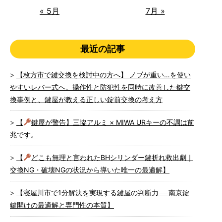
« 5月
7月 »
最近の記事
【枚方市で鍵交換を検討中の方へ】 ノブが重い…を使い
やすいレバー式へ。操作性と防犯性を同時に改善した鍵交
換事例と、鍵屋が教える正しい錠前交換の考え方
【
鍵屋が警告】三協アルミ × MIWA URキーの不調は前
兆です。
【
どこも無理と言われたBHシリンダー鍵折れ救出劇｜
交換NG・破壊NGの状況から導いた唯一の最適解】
【寝屋川市で1分解決を実現する鍵屋の判断力──南京錠
鍵開けの最適解と専門性の本質】