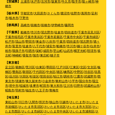
【茨城県】
土浦市
/
水戸市
/
古河市
/
坂東市
/
牛久市
/
取手市
/
龍ヶ崎市
/
神
栖市
【栃木県】
宇都宮市
/
大田原市
/
さくら市
/
鹿沼市
/
佐野市
/
真岡市
/
足利
市
/
栃木市
/
下野市
【群馬県】
高崎市
/
前橋市
/
前橋市
/
伊勢崎市
/
藤岡市
【千葉県】
船橋市
/
市川市
/
習志野市
/
佐倉市
/
四街道市
/
千葉市花見川区
/
千葉市稲毛区
/
千葉市美浜区
/
千葉市若葉区
/
千葉市中央区
/
千葉市緑区
/
松戸市
/
流山市
/
野田市
/
東金市
/
八街市
/
千葉市
/
四街道市
/
習志野市
/
酒々
井市
/
富里市
/
佐倉市
/
八千代市
/
浦安市
/
船橋市
/
市川市
/
鎌ケ谷市
/
白井市
/
柏市
/
我孫子市
/
印西市
/
栄町
/
成田市
/
芝山町
/
山武市
/
横芝光町
/
匝瑳市
/
多
古町
/
神崎町
/
香取市
/
旭市
/
東庄町
/
銚子市
【東京都】
足立区
/
葛飾区
/
荒川区
/
台東区
/
墨田区
/
江戸川区
/
江東区
/
北区
/
文京区
/
板
橋区
/
豊島区
/
新宿区
/
千代田区
/
中央区
/
港区
/
練馬区
/
中野区
/
渋谷区
/
目黒
区
/
品川区
/
大田区
/
杉並区
/
世田谷区
/
狛江市
/
調布市
/
三鷹市
/
武蔵野市
/
西
東京市
/
清瀬市
/
東久留米市
/
小金井市
/
東村山市
/
小平市
/
国分寺市
/
国立
市
/
府中市
/
稲城市
/
多摩市
/
町田市
/
東大和市
/
立川市
/
日野市
/
武蔵村山市
/
昭島市
/
羽村市
/
福生市
/
八王子市
/
青梅市
【埼玉県】
東松山市
/
川口市
/
入間市
/
所沢市
/
挟山市
/
川越市
/
さいたま市
/
さいたま
市岩槻区
/
さいたま市見沼区
/
さいたま市北区
/
さいたま市大宮区
/
さい
たま市西区
/
さいたま市緑区
/
さいたま市中央区
/
さいたま市浦和区
/
さ