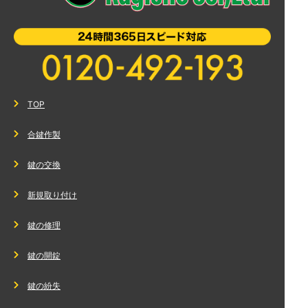
TOP
合鍵作製
鍵の交換
新規取り付け
鍵の修理
鍵の開錠
鍵の紛失