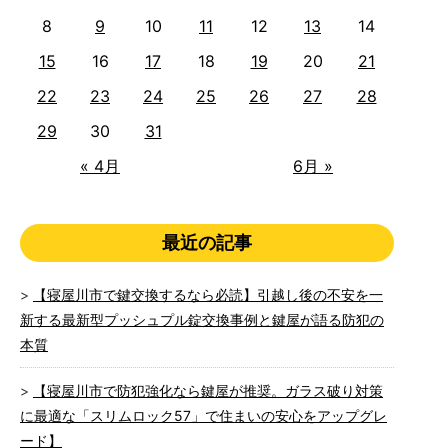
8
9
10
11
12
13
14
15
16
17
18
19
20
21
22
23
24
25
26
27
28
29
30
31
« 4月
6月 »
最近の記事
【寝屋川市で鍵交換するなら必読】引越し後の不安を一
新する最新型プッシュプル錠交換事例と鍵屋が語る防犯の
本質
【寝屋川市で防犯強化なら鍵屋が推奨。ガラス破り対策
に最適な「スリムロック57」で住まいの安心をアップグレ
ード】