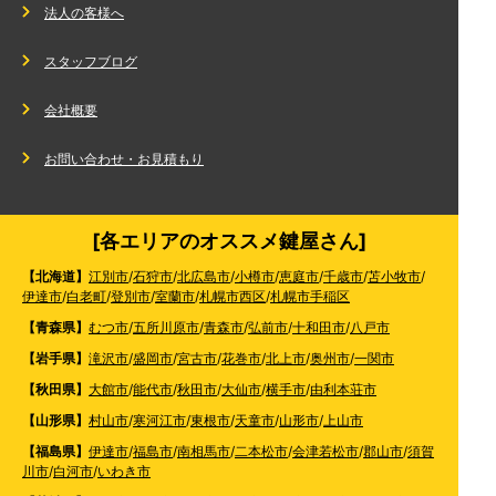
法人の客様へ
スタッフブログ
会社概要
お問い合わせ・お見積もり
[各エリアのオススメ鍵屋さん]
【北海道】
江別市
/
石狩市
/
北広島市
/
小樽市
/
恵庭市
/
千歳市
/
苫小牧市
/
伊達市
/
白老町
/
登別市
/
室蘭市
/
札幌市西区
/
札幌市手稲区
【青森県】
むつ市
/
五所川原市
/
青森市
/
弘前市
/
十和田市
/
八戸市
【岩手県】
滝沢市
/
盛岡市
/
宮古市
/
花巻市
/
北上市
/
奥州市
/
一関市
【秋田県】
大館市
/
能代市
/
秋田市
/
大仙市
/
横手市
/
由利本荘市
【山形県】
村山市
/
寒河江市
/
東根市
/
天童市
/
山形市
/
上山市
【福島県】
伊達市
/
福島市
/
南相馬市
/
二本松市
/
会津若松市
/
郡山市
/
須賀
川市
/
白河市
/
いわき市