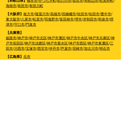
【和歌山県】
橋本市
/
かつらぎ町
/
紀の川市
/
岩出市
/
和歌山市
/
紀美野町
/
海南市
/
有田市
/
有田川町
【大阪府】
枚方市
/
寝屋川市
/
高槻市
/
四條畷市
/
吹田市
/
吹田市
/
豊中市
/
東大阪市
/
八尾市
/
松原市
/
羽曳野市
/
富田林市
/
堺市
/
岸和田市
/
和泉市
/
摂
津市
/
守口市
/
門真市
【兵庫県】
姫路市
/
神戸市
/
神戸市北区
/
神戸市灘区
/
神戸市中央区
/
神戸市兵庫区
/
神
戸市長田区
/
神戸市須磨区
/
神戸市垂水区
/
神戸市西区
/
神戸市東灘区
/
三
田市
/
川西市
/
宝塚市
/
西宮市
/
伊丹市
/
芦屋市
/
尼崎市
/
加古川市
/
明石市
【広島県】
呉市
【山口県】
山口市
/
下関市
/
山陽小野田市
/
宇部市
/
防府市
/
周南市
/
下松市
【香川県】
観音寺市
/
三豊市
/
善通寺市
/
丸亀市
/
坂出市
/
高松市
/
さぬき
市
/
東かがわ市
【愛媛県】
伊予市
/
東温市
/
松山市
/
今治市
/
西条市
/
新居浜市
/
四国中央市
【福岡県】
福岡市東区
/
福岡市南区
/
福岡市博多区
/
福岡市早良区
/
福岡市西区
/
福岡
市中央区
/
福岡市城南区
/
北九州市八幡西区
/
北九州市小倉南区
/
北九州
市小倉北区
/
北九州市門司区
/
北九州市若松区
/
北九州市八幡東区
/
北九
州市戸畑区
/
久留米市
/
飯塚市
/
大牟田市
/
春日市
/
筑紫野市
/
糸島市
/
宗像
市
/
大野城市
/
柳川市
/
太宰府市
/
行橋市
/
八女市
/
小郡市
/
古賀市
/
直方市
/
朝
倉市
/
福津市
/
田川市
/
筑後市
/
中間市
/
嘉麻市
/
みやま市
/
大川市
/
うきは市
/