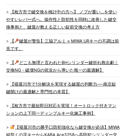
【枚方市で鍵交換を検討中の方へ】 ノブが重い…を使い
やすいレバー式へ。操作性と防犯性を同時に改善した鍵交
換事例と、鍵屋が教える正しい錠前交換の考え方
【
鍵屋が警告】三協アルミ × MIWA URキーの不調は前
兆です。
【
どこも無理と言われたBHシリンダー鍵折れ救出劇｜
交換NG・破壊NGの状況から導いた唯一の最適解】
【寝屋川市で1分解決を実現する鍵屋の判断力──南京錠
鍵開けの最適解と専門性の本質】
【枚方市で最短即日対応を実現！オートロック付きマン
ションの上下同一ディンプルキー化施工事例】
【寝屋川市の勝手口防犯強化なら鍵交換が必須】MIWA
縦型くの字キーからKABA Ace3258へ高防犯シリンダー交