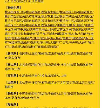
いたま市桜区
/
さいたま市南区
【神奈川県】
横浜市神奈川区
/
横浜市旭区
/
横浜市青葉区
/
横浜市磯子区
/
横浜市泉区
/
横浜市金沢区
/
横浜市港南区
/
横浜市港北区
/
横浜市栄区
/
横浜市瀬谷区
/
横浜市戸塚区
/
横浜市都筑区
/
横浜市鶴見区
/
横浜市中区
/
横浜市西区
/
横
浜市保土ヶ谷区
/
横浜市緑区
/
横浜市南区
/
川崎市
/
川崎市川崎区
/
川崎市
幸区
/
川崎市中原区
/
川崎市高津区
/
川崎市宮前区
/
川崎市多摩区
/
川崎市
麻生区
/
横須賀市
/
鎌倉市
/
逗子市
/
三浦市
/
相模原市
/
厚木市
/
大和市
/
海老
名市
/
座間市
/
綾瀬市
/
平塚市
/
藤沢市
/
茅ヶ崎市
/
秦野市
/
伊勢原市
/
小田原
市
/
南足柄市
/
葉山町
/
愛川町
/
寒川町
/
大磯町
/
二宮町
/
中井町
/
大井町
/
松田
町
/
山北町
/
開成町
/
箱根町
/
真鶴町
/
湯河原町
【新潟県】
長岡市
/
上越市
/
柏崎市
/
五泉市
/
糸魚川市
/
妙高市
/
三条市
/
燕
市
/
阿賀野市
【富山県】
氷見市
/
高岡市
/
滑川市
/
魚津市
/
射水市
/
小矢部市
/
砺波市
/
南
砺市
/
富山市
【石川県】
七尾市
/
金沢市
/
小松市
/
加賀市
/
白山市
【山梨県】
北杜市
/
甲斐市
/
甲府市
/
南アルプス市
/
笛吹市
/
富士河口湖町
/
都留市
【長野県】
中野市
/
長野市
/
須坂市
/
千曲市
/
上田市
/
安曇野市
/
佐久市
/
松
本市
/
茅野市
/
伊那市
/
飯田市
【愛知県】