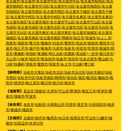
名古屋市
/
名古屋市
/
名古屋市中区
/
名古屋市中区
/
名古屋市昭和区
/
名古
屋市昭和区
/
名古屋市中川区
/
名古屋市中川区
/
名古屋市熱田区
/
名古屋
市熱田区
/
名古屋市西区
/
名古屋市西区
/
名古屋市千種区
/
名古屋市千種
区
/
名古屋市中村区
/
名古屋市中村区
/
名古屋市名東区
/
名古屋市名東区
/
名古屋市港区
/
名古屋市港区
/
名古屋市守山区
/
名古屋市守山区
/
名古屋
市緑区
/
名古屋市緑区
/
名古屋市北区
/
名古屋市北区
/
名古屋市天白区
/
名
古屋市天白区
/
名古屋市東区
/
名古屋市東区
/
名古屋市瑞穂区
/
名古屋市
瑞穂区
/
名古屋市南区
/
名古屋市南区
/
岡崎市
/
知立市
/
安城市
/
みよし市
/
西尾市
/
蒲郡市
/
豊川市
/
豊橋市
/
刈谷市
/
豊明市
/
高浜市
/
碧南市
/
豊田市
/
日
進市
/
長久手市
/
瀬戸市
/
東海市
/
大府市
/
知多市
/
半田市
/
常滑市
/
新城市
/
田
原市
/
東郷町
/
幸田町
/
東浦町
/
阿久比町
/
武豊町
/
美浜町
/
一宮市
/
春日井市
/
犬山市
/
小牧市
/
稲沢市
/
尾張旭市
/
岩倉市
/
清須市
/
北名古屋市
/
豊山町
/
大
口町
/
扶桑町
/
津島市
/
愛西市
/
弥富市
/
あま市
/
大治町
/
蟹江町
【静岡県】
浜松市天竜区
/
浜松市北区
/
浜松市浜北区
/
浜松市東区
/
浜松
市西区
/
浜松市中区
/
浜松市南区
/
静岡市
/
清水区
/
葵区
/
駿河区
/
藤枝市
/
島
田市
/
焼津市
/
牧之原市
/
菊川市
/
掛川市
/
袋井市
【滋賀県】
長浜市
/
彦根市
/
大津市
/
守山市
/
野洲市
/
東近江市
/
草津市
/
栗
東市
/
湖南市
/
甲賀市
【奈良県】
奈良市
/
生駒市
/
大和郡山市
/
天理市
/
香芝市
/
大和高田市
/
桜井
市
/
葛城市
/
橿原市
【京都府】
京都市
/
南丹市
/
亀岡市
/
向日市
/
長岡京市
/
宇治市
/
八幡市
/
城
陽市
/
京田辺市
/
木津川市