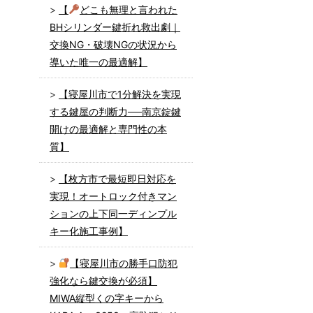
【
どこも無理と言われた
BHシリンダー鍵折れ救出劇｜
交換NG・破壊NGの状況から
導いた唯一の最適解】
【寝屋川市で1分解決を実現
する鍵屋の判断力──南京錠鍵
開けの最適解と専門性の本
質】
【枚方市で最短即日対応を
実現！オートロック付きマン
ションの上下同一ディンプル
キー化施工事例】
【寝屋川市の勝手口防犯
強化なら鍵交換が必須】
MIWA縦型くの字キーから