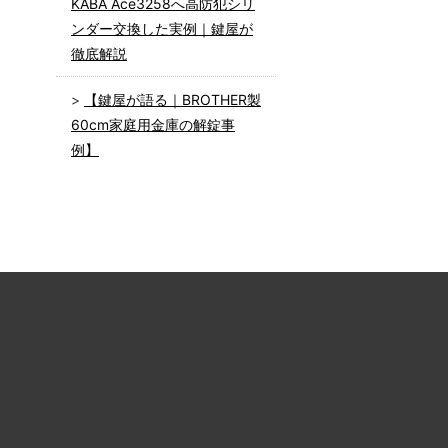
KABA Ace3258へ高防犯シリ
ンダー交換した実例｜鍵屋が
徹底解説
【鍵屋が語る｜BROTHER製
60cm家庭用金庫の解錠事
例】