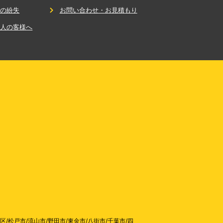
鍵の紛失
お問い合わせ・お見積もり
法人の客様へ
区
/
松戸市
/
流山市
/
野田市
/
東金市
/
八街市
/
千葉市
/
四