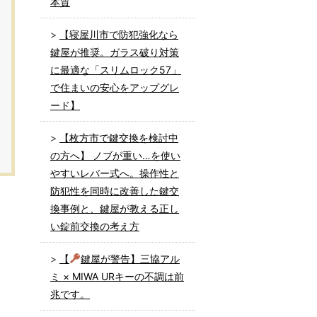
本質
【寝屋川市で防犯強化なら
鍵屋が推奨。ガラス破り対策
に最適な「スリムロック57」
で住まいの安心をアップグレ
ード】
【枚方市で鍵交換を検討中
の方へ】 ノブが重い…を使い
やすいレバー式へ。操作性と
防犯性を同時に改善した鍵交
換事例と、鍵屋が教える正し
い錠前交換の考え方
【
鍵屋が警告】三協アル
ミ × MIWA URキーの不調は前
兆です。