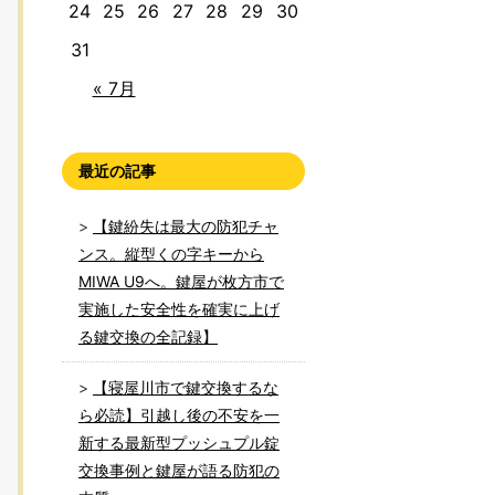
24
25
26
27
28
29
30
31
« 7月
最近の記事
【鍵紛失は最大の防犯チャ
ンス。縦型くの字キーから
MIWA U9へ。鍵屋が枚方市で
実施した安全性を確実に上げ
る鍵交換の全記録】
【寝屋川市で鍵交換するな
ら必読】引越し後の不安を一
新する最新型プッシュプル錠
交換事例と鍵屋が語る防犯の