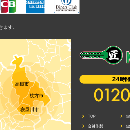
きます。
高槻市
枚方市
寝屋川市
TOP
合鍵作製