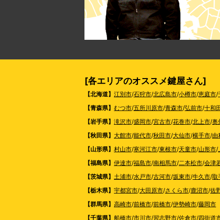
[各エリアのオススメ鍵屋さん]
【北海道】
江別市
/
石狩市
/
北広島市
/
小樽市
/
恵庭市
/
【青森県】
むつ市
/
五所川原市
/
青森市
/
弘前市
/
十和
【岩手県】
滝沢市
/
盛岡市
/
宮古市
/
花巻市
/
北上市
/
奥
【秋田県】
大館市
/
能代市
/
秋田市
/
大仙市
/
横手市
/
由
【山形県】
村山市
/
寒河江市
/
東根市
/
天童市
/
山形市
/
【福島県】
伊達市
/
福島市
/
南相馬市
/
二本松市
/
会津
【茨城県】
土浦市
/
水戸市
/
古河市
/
坂東市
/
牛久市
/
取
【栃木県】
宇都宮市
/
大田原市
/
さくら市
/
鹿沼市
/
佐
【群馬県】
高崎市
/
前橋市
/
前橋市
/
伊勢崎市
/
藤岡市
【千葉県】
船橋市
/
市川市
/
習志野市
/
佐倉市
/
四街道