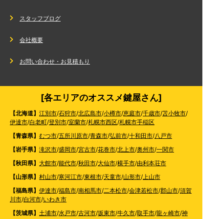
スタッフブログ
会社概要
お問い合わせ・お見積もり
[各エリアのオススメ鍵屋さん]
【北海道】
江別市
/
石狩市
/
北広島市
/
小樽市
/
恵庭市
/
千歳市
/
苫小牧市
/
伊達市
/
白老町
/
登別市
/
室蘭市
/
札幌市西区
/
札幌市手稲区
【青森県】
むつ市
/
五所川原市
/
青森市
/
弘前市
/
十和田市
/
八戸市
【岩手県】
滝沢市
/
盛岡市
/
宮古市
/
花巻市
/
北上市
/
奥州市
/
一関市
【秋田県】
大館市
/
能代市
/
秋田市
/
大仙市
/
横手市
/
由利本荘市
【山形県】
村山市
/
寒河江市
/
東根市
/
天童市
/
山形市
/
上山市
【福島県】
伊達市
/
福島市
/
南相馬市
/
二本松市
/
会津若松市
/
郡山市
/
須賀
川市
/
白河市
/
いわき市
【茨城県】
土浦市
/
水戸市
/
古河市
/
坂東市
/
牛久市
/
取手市
/
龍ヶ崎市
/
神