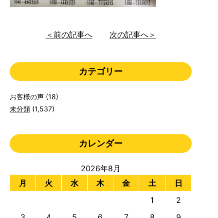
＜前の記事へ
次の記事へ＞
カテゴリー
お客様の声
(18)
未分類
(1,537)
カレンダー
2026年8月
月
火
水
木
金
土
日
1
2
3
4
5
6
7
8
9