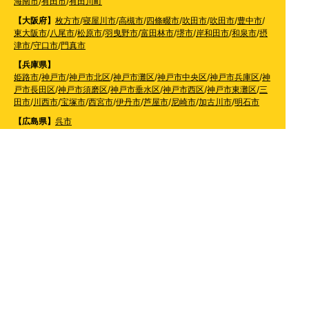
海南市
/
有田市
/
有田川町
【大阪府】
枚方市
/
寝屋川市
/
高槻市
/
四條畷市
/
吹田市
/
吹田市
/
豊中市
/
東大阪市
/
八尾市
/
松原市
/
羽曳野市
/
富田林市
/
堺市
/
岸和田市
/
和泉市
/
摂
津市
/
守口市
/
門真市
【兵庫県】
姫路市
/
神戸市
/
神戸市北区
/
神戸市灘区
/
神戸市中央区
/
神戸市兵庫区
/
神
戸市長田区
/
神戸市須磨区
/
神戸市垂水区
/
神戸市西区
/
神戸市東灘区
/
三
田市
/
川西市
/
宝塚市
/
西宮市
/
伊丹市
/
芦屋市
/
尼崎市
/
加古川市
/
明石市
【広島県】
呉市
【山口県】
山口市
/
下関市
/
山陽小野田市
/
宇部市
/
防府市
/
周南市
/
下松市
【香川県】
観音寺市
/
三豊市
/
善通寺市
/
丸亀市
/
坂出市
/
高松市
/
さぬき
市
/
東かがわ市
【愛媛県】
伊予市
/
東温市
/
松山市
/
今治市
/
西条市
/
新居浜市
/
四国中央市
【福岡県】
福岡市東区
/
福岡市南区
/
福岡市博多区
/
福岡市早良区
/
福岡市西区
/
福岡
市中央区
/
福岡市城南区
/
北九州市八幡西区
/
北九州市小倉南区
/
北九州
市小倉北区
/
北九州市門司区
/
北九州市若松区
/
北九州市八幡東区
/
北九
州市戸畑区
/
久留米市
/
飯塚市
/
大牟田市
/
春日市
/
筑紫野市
/
糸島市
/
宗像
市
/
大野城市
/
柳川市
/
太宰府市
/
行橋市
/
八女市
/
小郡市
/
古賀市
/
直方市
/
朝
倉市
/
福津市
/
田川市
/
筑後市
/
中間市
/
嘉麻市
/
みやま市
/
大川市
/
うきは市
/
宮若市
/
豊前市
/
那珂川町
/
志免町
/
粕屋町
/
宇美町
/
苅田町
/
岡垣町
/
篠栗町
/