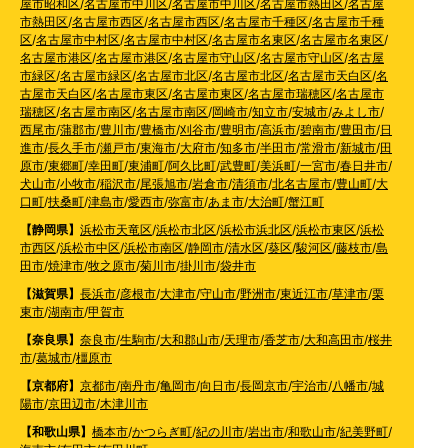
屋市昭和区
/
名古屋市中川区
/
名古屋市中川区
/
名古屋市熱田区
/
名古屋
市熱田区
/
名古屋市西区
/
名古屋市西区
/
名古屋市千種区
/
名古屋市千種
区
/
名古屋市中村区
/
名古屋市中村区
/
名古屋市名東区
/
名古屋市名東区
/
名古屋市港区
/
名古屋市港区
/
名古屋市守山区
/
名古屋市守山区
/
名古屋
市緑区
/
名古屋市緑区
/
名古屋市北区
/
名古屋市北区
/
名古屋市天白区
/
名
古屋市天白区
/
名古屋市東区
/
名古屋市東区
/
名古屋市瑞穂区
/
名古屋市
瑞穂区
/
名古屋市南区
/
名古屋市南区
/
岡崎市
/
知立市
/
安城市
/
みよし市
/
西尾市
/
蒲郡市
/
豊川市
/
豊橋市
/
刈谷市
/
豊明市
/
高浜市
/
碧南市
/
豊田市
/
日
進市
/
長久手市
/
瀬戸市
/
東海市
/
大府市
/
知多市
/
半田市
/
常滑市
/
新城市
/
田
原市
/
東郷町
/
幸田町
/
東浦町
/
阿久比町
/
武豊町
/
美浜町
/
一宮市
/
春日井市
/
犬山市
/
小牧市
/
稲沢市
/
尾張旭市
/
岩倉市
/
清須市
/
北名古屋市
/
豊山町
/
大
口町
/
扶桑町
/
津島市
/
愛西市
/
弥富市
/
あま市
/
大治町
/
蟹江町
【静岡県】
浜松市天竜区
/
浜松市北区
/
浜松市浜北区
/
浜松市東区
/
浜松
市西区
/
浜松市中区
/
浜松市南区
/
静岡市
/
清水区
/
葵区
/
駿河区
/
藤枝市
/
島
田市
/
焼津市
/
牧之原市
/
菊川市
/
掛川市
/
袋井市
【滋賀県】
長浜市
/
彦根市
/
大津市
/
守山市
/
野洲市
/
東近江市
/
草津市
/
栗
東市
/
湖南市
/
甲賀市
【奈良県】
奈良市
/
生駒市
/
大和郡山市
/
天理市
/
香芝市
/
大和高田市
/
桜井
市
/
葛城市
/
橿原市
【京都府】
京都市
/
南丹市
/
亀岡市
/
向日市
/
長岡京市
/
宇治市
/
八幡市
/
城
陽市
/
京田辺市
/
木津川市
【和歌山県】
橋本市
/
かつらぎ町
/
紀の川市
/
岩出市
/
和歌山市
/
紀美野町
/