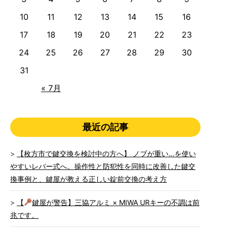
10
11
12
13
14
15
16
17
18
19
20
21
22
23
24
25
26
27
28
29
30
31
« 7月
最近の記事
【枚方市で鍵交換を検討中の方へ】 ノブが重い…を使い
やすいレバー式へ。操作性と防犯性を同時に改善した鍵交
換事例と、鍵屋が教える正しい錠前交換の考え方
【
鍵屋が警告】三協アルミ × MIWA URキーの不調は前
兆です。