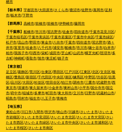
栖市
【栃木県】
宇都宮市
/
大田原市
/
さくら市
/
鹿沼市
/
佐野市
/
真岡市
/
足利
市
/
栃木市
/
下野市
【群馬県】
高崎市
/
前橋市
/
前橋市
/
伊勢崎市
/
藤岡市
【千葉県】
船橋市
/
市川市
/
習志野市
/
佐倉市
/
四街道市
/
千葉市花見川区
/
千葉市稲毛区
/
千葉市美浜区
/
千葉市若葉区
/
千葉市中央区
/
千葉市緑区
/
松戸市
/
流山市
/
野田市
/
東金市
/
八街市
/
千葉市
/
四街道市
/
習志野市
/
酒々
井市
/
富里市
/
佐倉市
/
八千代市
/
浦安市
/
船橋市
/
市川市
/
鎌ケ谷市
/
白井市
/
柏市
/
我孫子市
/
印西市
/
栄町
/
成田市
/
芝山町
/
山武市
/
横芝光町
/
匝瑳市
/
多
古町
/
神崎町
/
香取市
/
旭市
/
東庄町
/
銚子市
【東京都】
足立区
/
葛飾区
/
荒川区
/
台東区
/
墨田区
/
江戸川区
/
江東区
/
北区
/
文京区
/
板
橋区
/
豊島区
/
新宿区
/
千代田区
/
中央区
/
港区
/
練馬区
/
中野区
/
渋谷区
/
目黒
区
/
品川区
/
大田区
/
杉並区
/
世田谷区
/
狛江市
/
調布市
/
三鷹市
/
武蔵野市
/
西
東京市
/
清瀬市
/
東久留米市
/
小金井市
/
東村山市
/
小平市
/
国分寺市
/
国立
市
/
府中市
/
稲城市
/
多摩市
/
町田市
/
東大和市
/
立川市
/
日野市
/
武蔵村山市
/
昭島市
/
羽村市
/
福生市
/
八王子市
/
青梅市
【埼玉県】
東松山市
/
川口市
/
入間市
/
所沢市
/
挟山市
/
川越市
/
さいたま市
/
さいたま
市岩槻区
/
さいたま市見沼区
/
さいたま市北区
/
さいたま市大宮区
/
さい
たま市西区
/
さいたま市緑区
/
さいたま市中央区
/
さいたま市浦和区
/
さ
いたま市桜区
/
さいたま市南区