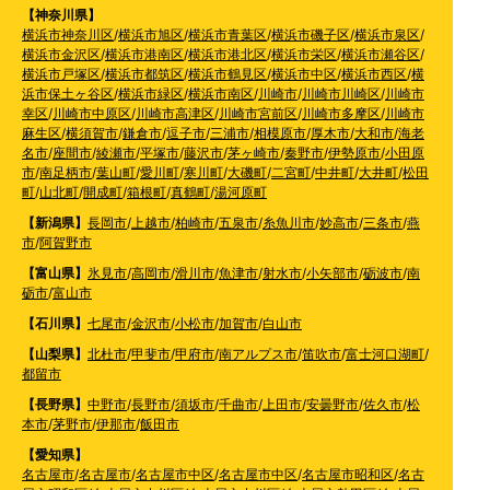
【神奈川県】
横浜市神奈川区
/
横浜市旭区
/
横浜市青葉区
/
横浜市磯子区
/
横浜市泉区
/
横浜市金沢区
/
横浜市港南区
/
横浜市港北区
/
横浜市栄区
/
横浜市瀬谷区
/
横浜市戸塚区
/
横浜市都筑区
/
横浜市鶴見区
/
横浜市中区
/
横浜市西区
/
横
浜市保土ヶ谷区
/
横浜市緑区
/
横浜市南区
/
川崎市
/
川崎市川崎区
/
川崎市
幸区
/
川崎市中原区
/
川崎市高津区
/
川崎市宮前区
/
川崎市多摩区
/
川崎市
麻生区
/
横須賀市
/
鎌倉市
/
逗子市
/
三浦市
/
相模原市
/
厚木市
/
大和市
/
海老
名市
/
座間市
/
綾瀬市
/
平塚市
/
藤沢市
/
茅ヶ崎市
/
秦野市
/
伊勢原市
/
小田原
市
/
南足柄市
/
葉山町
/
愛川町
/
寒川町
/
大磯町
/
二宮町
/
中井町
/
大井町
/
松田
町
/
山北町
/
開成町
/
箱根町
/
真鶴町
/
湯河原町
【新潟県】
長岡市
/
上越市
/
柏崎市
/
五泉市
/
糸魚川市
/
妙高市
/
三条市
/
燕
市
/
阿賀野市
【富山県】
氷見市
/
高岡市
/
滑川市
/
魚津市
/
射水市
/
小矢部市
/
砺波市
/
南
砺市
/
富山市
【石川県】
七尾市
/
金沢市
/
小松市
/
加賀市
/
白山市
【山梨県】
北杜市
/
甲斐市
/
甲府市
/
南アルプス市
/
笛吹市
/
富士河口湖町
/
都留市
【長野県】
中野市
/
長野市
/
須坂市
/
千曲市
/
上田市
/
安曇野市
/
佐久市
/
松
本市
/
茅野市
/
伊那市
/
飯田市
【愛知県】
名古屋市
/
名古屋市
/
名古屋市中区
/
名古屋市中区
/
名古屋市昭和区
/
名古