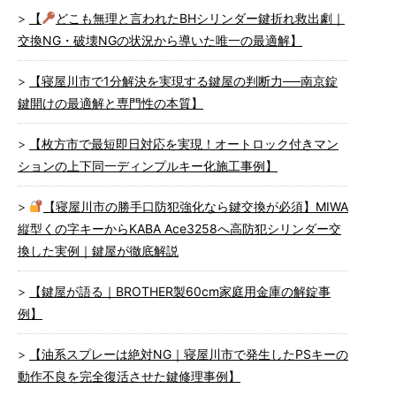
【
どこも無理と言われたBHシリンダー鍵折れ救出劇｜
交換NG・破壊NGの状況から導いた唯一の最適解】
【寝屋川市で1分解決を実現する鍵屋の判断力──南京錠
鍵開けの最適解と専門性の本質】
【枚方市で最短即日対応を実現！オートロック付きマン
ションの上下同一ディンプルキー化施工事例】
【寝屋川市の勝手口防犯強化なら鍵交換が必須】MIWA
縦型くの字キーからKABA Ace3258へ高防犯シリンダー交
換した実例｜鍵屋が徹底解説
【鍵屋が語る｜BROTHER製60cm家庭用金庫の解錠事
例】
【油系スプレーは絶対NG｜寝屋川市で発生したPSキーの
動作不良を完全復活させた鍵修理事例】