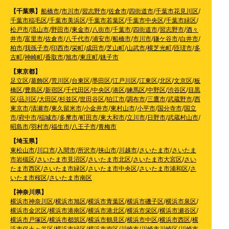
【千葉県】
船橋市
/
市川市
/
習志野市
/
佐倉市
/
四街道市
/
千葉市花見川区
/
千葉市稲毛区
/
千葉市美浜区
/
千葉市若葉区
/
千葉市中央区
/
千葉市緑区
/
松戸市
/
流山市
/
野田市
/
東金市
/
八街市
/
千葉市
/
四街道市
/
習志野市
/
酒々
井市
/
富里市
/
佐倉市
/
八千代市
/
浦安市
/
船橋市
/
市川市
/
鎌ケ谷市
/
白井市
/
柏市
/
我孫子市
/
印西市
/
栄町
/
成田市
/
芝山町
/
山武市
/
横芝光町
/
匝瑳市
/
多
古町
/
神崎町
/
香取市
/
旭市
/
東庄町
/
銚子市
【東京都】
足立区
/
葛飾区
/
荒川区
/
台東区
/
墨田区
/
江戸川区
/
江東区
/
北区
/
文京区
/
板
橋区
/
豊島区
/
新宿区
/
千代田区
/
中央区
/
港区
/
練馬区
/
中野区
/
渋谷区
/
目黒
区
/
品川区
/
大田区
/
杉並区
/
世田谷区
/
狛江市
/
調布市
/
三鷹市
/
武蔵野市
/
西
東京市
/
清瀬市
/
東久留米市
/
小金井市
/
東村山市
/
小平市
/
国分寺市
/
国立
市
/
府中市
/
稲城市
/
多摩市
/
町田市
/
東大和市
/
立川市
/
日野市
/
武蔵村山市
/
昭島市
/
羽村市
/
福生市
/
八王子市
/
青梅市
【埼玉県】
東松山市
/
川口市
/
入間市
/
所沢市
/
挟山市
/
川越市
/
さいたま市
/
さいたま
市岩槻区
/
さいたま市見沼区
/
さいたま市北区
/
さいたま市大宮区
/
さい
たま市西区
/
さいたま市緑区
/
さいたま市中央区
/
さいたま市浦和区
/
さ
いたま市桜区
/
さいたま市南区
【神奈川県】
横浜市神奈川区
/
横浜市旭区
/
横浜市青葉区
/
横浜市磯子区
/
横浜市泉区
/
横浜市金沢区
/
横浜市港南区
/
横浜市港北区
/
横浜市栄区
/
横浜市瀬谷区
/
横浜市戸塚区
/
横浜市都筑区
/
横浜市鶴見区
/
横浜市中区
/
横浜市西区
/
横
浜市保土ヶ谷区
/
横浜市緑区
/
横浜市南区
/
川崎市
/
川崎市川崎区
/
川崎市