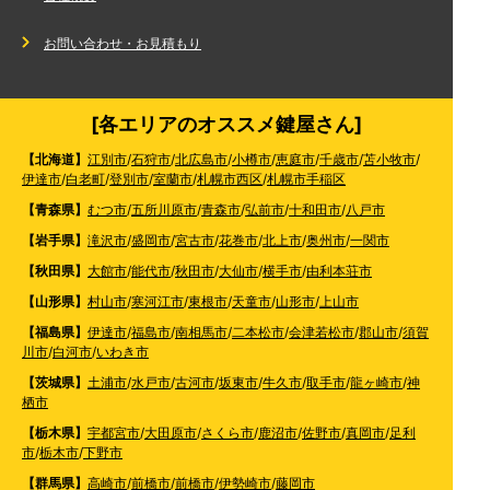
お問い合わせ・お見積もり
[各エリアのオススメ鍵屋さん]
【北海道】
江別市
/
石狩市
/
北広島市
/
小樽市
/
恵庭市
/
千歳市
/
苫小牧市
/
伊達市
/
白老町
/
登別市
/
室蘭市
/
札幌市西区
/
札幌市手稲区
【青森県】
むつ市
/
五所川原市
/
青森市
/
弘前市
/
十和田市
/
八戸市
【岩手県】
滝沢市
/
盛岡市
/
宮古市
/
花巻市
/
北上市
/
奥州市
/
一関市
【秋田県】
大館市
/
能代市
/
秋田市
/
大仙市
/
横手市
/
由利本荘市
【山形県】
村山市
/
寒河江市
/
東根市
/
天童市
/
山形市
/
上山市
【福島県】
伊達市
/
福島市
/
南相馬市
/
二本松市
/
会津若松市
/
郡山市
/
須賀
川市
/
白河市
/
いわき市
【茨城県】
土浦市
/
水戸市
/
古河市
/
坂東市
/
牛久市
/
取手市
/
龍ヶ崎市
/
神
栖市
【栃木県】
宇都宮市
/
大田原市
/
さくら市
/
鹿沼市
/
佐野市
/
真岡市
/
足利
市
/
栃木市
/
下野市
【群馬県】
高崎市
/
前橋市
/
前橋市
/
伊勢崎市
/
藤岡市