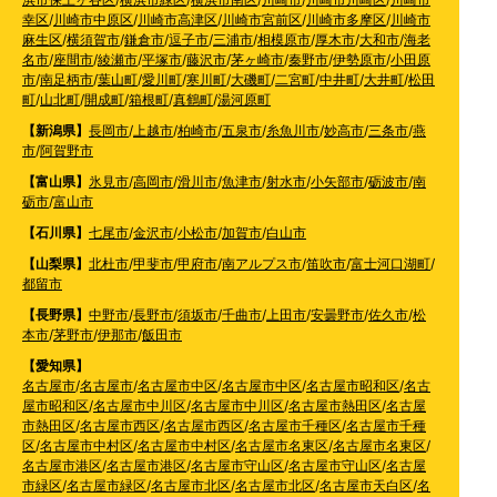
幸区
/
川崎市中原区
/
川崎市高津区
/
川崎市宮前区
/
川崎市多摩区
/
川崎市
麻生区
/
横須賀市
/
鎌倉市
/
逗子市
/
三浦市
/
相模原市
/
厚木市
/
大和市
/
海老
名市
/
座間市
/
綾瀬市
/
平塚市
/
藤沢市
/
茅ヶ崎市
/
秦野市
/
伊勢原市
/
小田原
市
/
南足柄市
/
葉山町
/
愛川町
/
寒川町
/
大磯町
/
二宮町
/
中井町
/
大井町
/
松田
町
/
山北町
/
開成町
/
箱根町
/
真鶴町
/
湯河原町
【新潟県】
長岡市
/
上越市
/
柏崎市
/
五泉市
/
糸魚川市
/
妙高市
/
三条市
/
燕
市
/
阿賀野市
【富山県】
氷見市
/
高岡市
/
滑川市
/
魚津市
/
射水市
/
小矢部市
/
砺波市
/
南
砺市
/
富山市
【石川県】
七尾市
/
金沢市
/
小松市
/
加賀市
/
白山市
【山梨県】
北杜市
/
甲斐市
/
甲府市
/
南アルプス市
/
笛吹市
/
富士河口湖町
/
都留市
【長野県】
中野市
/
長野市
/
須坂市
/
千曲市
/
上田市
/
安曇野市
/
佐久市
/
松
本市
/
茅野市
/
伊那市
/
飯田市
【愛知県】
名古屋市
/
名古屋市
/
名古屋市中区
/
名古屋市中区
/
名古屋市昭和区
/
名古
屋市昭和区
/
名古屋市中川区
/
名古屋市中川区
/
名古屋市熱田区
/
名古屋
市熱田区
/
名古屋市西区
/
名古屋市西区
/
名古屋市千種区
/
名古屋市千種
区
/
名古屋市中村区
/
名古屋市中村区
/
名古屋市名東区
/
名古屋市名東区
/
名古屋市港区
/
名古屋市港区
/
名古屋市守山区
/
名古屋市守山区
/
名古屋
市緑区
/
名古屋市緑区
/
名古屋市北区
/
名古屋市北区
/
名古屋市天白区
/
名