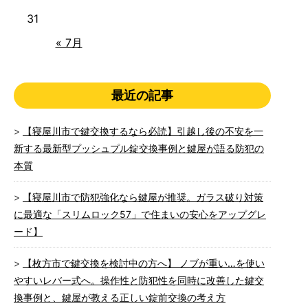
31
« 7月
最近の記事
【寝屋川市で鍵交換するなら必読】引越し後の不安を一
新する最新型プッシュプル錠交換事例と鍵屋が語る防犯の
本質
【寝屋川市で防犯強化なら鍵屋が推奨。ガラス破り対策
に最適な「スリムロック57」で住まいの安心をアップグレ
ード】
【枚方市で鍵交換を検討中の方へ】 ノブが重い…を使い
やすいレバー式へ。操作性と防犯性を同時に改善した鍵交
換事例と、鍵屋が教える正しい錠前交換の考え方