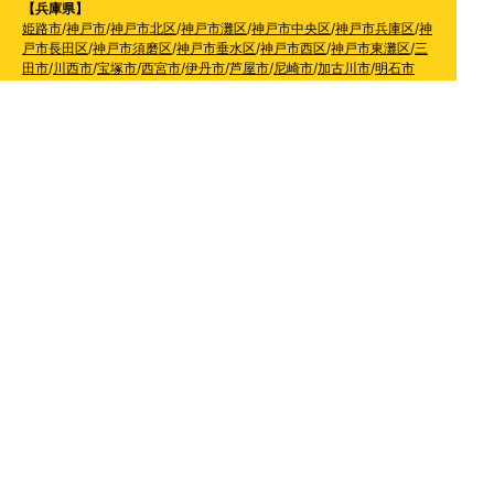
【兵庫県】
姫路市
/
神戸市
/
神戸市北区
/
神戸市灘区
/
神戸市中央区
/
神戸市兵庫区
/
神
戸市長田区
/
神戸市須磨区
/
神戸市垂水区
/
神戸市西区
/
神戸市東灘区
/
三
田市
/
川西市
/
宝塚市
/
西宮市
/
伊丹市
/
芦屋市
/
尼崎市
/
加古川市
/
明石市
【広島県】
呉市
【山口県】
山口市
/
下関市
/
山陽小野田市
/
宇部市
/
防府市
/
周南市
/
下松市
【香川県】
観音寺市
/
三豊市
/
善通寺市
/
丸亀市
/
坂出市
/
高松市
/
さぬき
市
/
東かがわ市
【愛媛県】
伊予市
/
東温市
/
松山市
/
今治市
/
西条市
/
新居浜市
/
四国中央市
【福岡県】
福岡市東区
/
福岡市南区
/
福岡市博多区
/
福岡市早良区
/
福岡市西区
/
福岡
市中央区
/
福岡市城南区
/
北九州市八幡西区
/
北九州市小倉南区
/
北九州
市小倉北区
/
北九州市門司区
/
北九州市若松区
/
北九州市八幡東区
/
北九
州市戸畑区
/
久留米市
/
飯塚市
/
大牟田市
/
春日市
/
筑紫野市
/
糸島市
/
宗像
市
/
大野城市
/
柳川市
/
太宰府市
/
行橋市
/
八女市
/
小郡市
/
古賀市
/
直方市
/
朝
倉市
/
福津市
/
田川市
/
筑後市
/
中間市
/
嘉麻市
/
みやま市
/
大川市
/
うきは市
/
宮若市
/
豊前市
/
那珂川町
/
志免町
/
粕屋町
/
宇美町
/
苅田町
/
岡垣町
/
篠栗町
/
水巻町
/
筑前町
/
須恵町
/
福智町
/
新宮町
/
みやこ町
/
広川町
/
築上町
【長崎県】
佐世保市
/
西海市
/
大村市
/
諫早市
/
雲仙市
/
島原市
/
長崎市
/
南
島原市
【熊本県】
熊本市北区
/
熊本市西区
/
熊本市中央区
/
熊本市東区
/
熊本市