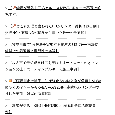
【
鍵屋が警告】三協アルミ × MIWA URキーの不調は前
兆です。
【
どこも無理と言われたBHシリンダー鍵折れ救出劇｜
交換NG・破壊NGの状況から導いた唯一の最適解】
【寝屋川市で1分解決を実現する鍵屋の判断力──南京錠
鍵開けの最適解と専門性の本質】
【枚方市で最短即日対応を実現！オートロック付きマン
ションの上下同一ディンプルキー化施工事例】
【寝屋川市の勝手口防犯強化なら鍵交換が必須】MIWA
縦型くの字キーからKABA Ace3258へ高防犯シリンダー交
換した実例｜鍵屋が徹底解説
【鍵屋が語る｜BROTHER製60cm家庭用金庫の解錠事
例】