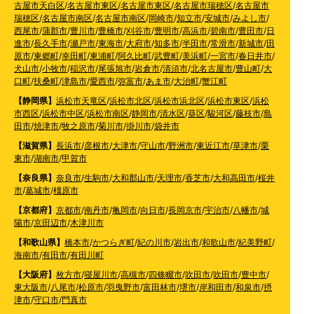
古屋市天白区
/
名古屋市東区
/
名古屋市東区
/
名古屋市瑞穂区
/
名古屋市
瑞穂区
/
名古屋市南区
/
名古屋市南区
/
岡崎市
/
知立市
/
安城市
/
みよし市
/
西尾市
/
蒲郡市
/
豊川市
/
豊橋市
/
刈谷市
/
豊明市
/
高浜市
/
碧南市
/
豊田市
/
日
進市
/
長久手市
/
瀬戸市
/
東海市
/
大府市
/
知多市
/
半田市
/
常滑市
/
新城市
/
田
原市
/
東郷町
/
幸田町
/
東浦町
/
阿久比町
/
武豊町
/
美浜町
/
一宮市
/
春日井市
/
犬山市
/
小牧市
/
稲沢市
/
尾張旭市
/
岩倉市
/
清須市
/
北名古屋市
/
豊山町
/
大
口町
/
扶桑町
/
津島市
/
愛西市
/
弥富市
/
あま市
/
大治町
/
蟹江町
【静岡県】
浜松市天竜区
/
浜松市北区
/
浜松市浜北区
/
浜松市東区
/
浜松
市西区
/
浜松市中区
/
浜松市南区
/
静岡市
/
清水区
/
葵区
/
駿河区
/
藤枝市
/
島
田市
/
焼津市
/
牧之原市
/
菊川市
/
掛川市
/
袋井市
【滋賀県】
長浜市
/
彦根市
/
大津市
/
守山市
/
野洲市
/
東近江市
/
草津市
/
栗
東市
/
湖南市
/
甲賀市
【奈良県】
奈良市
/
生駒市
/
大和郡山市
/
天理市
/
香芝市
/
大和高田市
/
桜井
市
/
葛城市
/
橿原市
【京都府】
京都市
/
南丹市
/
亀岡市
/
向日市
/
長岡京市
/
宇治市
/
八幡市
/
城
陽市
/
京田辺市
/
木津川市
【和歌山県】
橋本市
/
かつらぎ町
/
紀の川市
/
岩出市
/
和歌山市
/
紀美野町
/
海南市
/
有田市
/
有田川町
【大阪府】
枚方市
/
寝屋川市
/
高槻市
/
四條畷市
/
吹田市
/
吹田市
/
豊中市
/
東大阪市
/
八尾市
/
松原市
/
羽曳野市
/
富田林市
/
堺市
/
岸和田市
/
和泉市
/
摂
津市
/
守口市
/
門真市