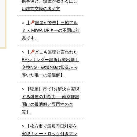
換事例と、鍵屋が教える正し
い錠前交換の考え方
【
鍵屋が警告】三協アル
ミ × MIWA URキーの不調は前
兆です。
【
どこも無理と言われた
BHシリンダー鍵折れ救出劇｜
交換NG・破壊NGの状況から
導いた唯一の最適解】
【寝屋川市で1分解決を実現
する鍵屋の判断力──南京錠鍵
開けの最適解と専門性の本
質】
【枚方市で最短即日対応を
実現！オートロック付きマン