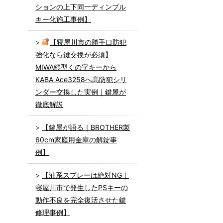
ションの上下同一ディンプル
キー化施工事例】
【寝屋川市の勝手口防犯
強化なら鍵交換が必須】
MIWA縦型くの字キーから
KABA Ace3258へ高防犯シリ
ンダー交換した実例｜鍵屋が
徹底解説
【鍵屋が語る｜BROTHER製
60cm家庭用金庫の解錠事
例】
【油系スプレーは絶対NG｜
寝屋川市で発生したPSキーの
動作不良を完全復活させた鍵
修理事例】