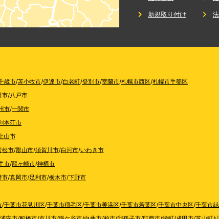
新規取り付け
千歳市
/
苫小牧市
/
伊達市
/
白老町
/
登別市
/
室蘭市
/
札幌市西区
/
札幌市手稲区
田市
/
八戸市
州市
/
一関市
利本荘市
上山市
若松市
/
郡山市
/
須賀川市
/
白河市
/
いわき市
手市
/
龍ヶ崎市
/
神栖市
野市
/
真岡市
/
足利市
/
栃木市
/
下野市
市
/
千葉市花見川区
/
千葉市稲毛区
/
千葉市美浜区
/
千葉市若葉区
/
千葉市中央区
/
千葉市緑
浦安市
/
船橋市
/
市川市
/
鎌ケ谷市
/
白井市
/
柏市
/
我孫子市
/
印西市
/
栄町
/
成田市
/
芝山町
/