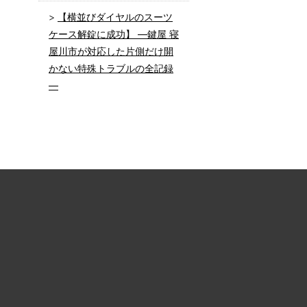
【横並びダイヤルのスーツ
ケース解錠に成功】 ―鍵屋 寝
屋川市が対応した片側だけ開
かない特殊トラブルの全記録
―