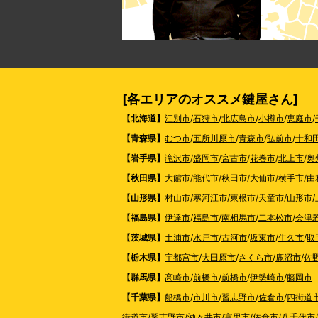
[各エリアのオススメ鍵屋さん]
【北海道】
江別市
/
石狩市
/
北広島市
/
小樽市
/
恵庭市
/
【青森県】
むつ市
/
五所川原市
/
青森市
/
弘前市
/
十和
【岩手県】
滝沢市
/
盛岡市
/
宮古市
/
花巻市
/
北上市
/
奥
【秋田県】
大館市
/
能代市
/
秋田市
/
大仙市
/
横手市
/
由
【山形県】
村山市
/
寒河江市
/
東根市
/
天童市
/
山形市
/
【福島県】
伊達市
/
福島市
/
南相馬市
/
二本松市
/
会津
【茨城県】
土浦市
/
水戸市
/
古河市
/
坂東市
/
牛久市
/
取
【栃木県】
宇都宮市
/
大田原市
/
さくら市
/
鹿沼市
/
佐
【群馬県】
高崎市
/
前橋市
/
前橋市
/
伊勢崎市
/
藤岡市
【千葉県】
船橋市
/
市川市
/
習志野市
/
佐倉市
/
四街道
街道市
/
習志野市
/
酒々井市
/
富里市
/
佐倉市
/
八千代市
/