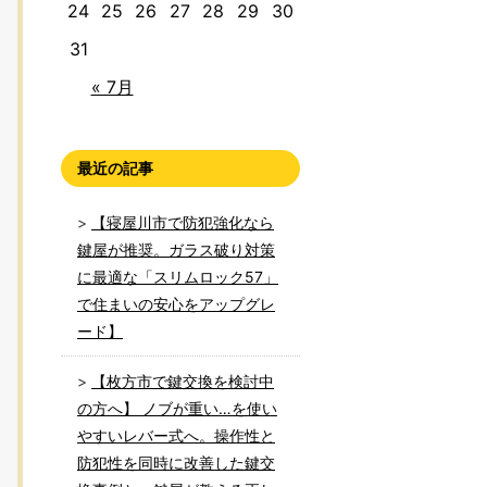
24
25
26
27
28
29
30
31
« 7月
最近の記事
【寝屋川市で防犯強化なら
鍵屋が推奨。ガラス破り対策
に最適な「スリムロック57」
で住まいの安心をアップグレ
ード】
【枚方市で鍵交換を検討中
の方へ】 ノブが重い…を使い
やすいレバー式へ。操作性と
防犯性を同時に改善した鍵交