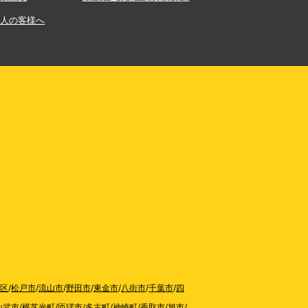
法人の客様へ
区
/
松戸市
/
流山市
/
野田市
/
東金市
/
八街市
/
千葉市
/
四
山武市
/
横芝光町
/
匝瑳市
/
多古町
/
神崎町
/
香取市
/
旭市
/