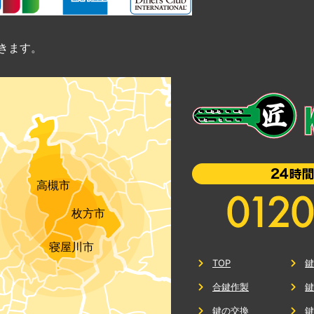
きます。
高槻市
枚方市
寝屋川市
TOP
合鍵作製
鍵の交換