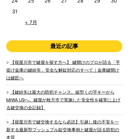
24
25
26
27
28
29
30
31
« 7月
最近の記事
【寝屋川市で鍵屋を探す方へ】 鍵開けのプロが語る「手
提げ金庫の鍵紛失」安全な解錠対応のすべて｜金庫鍵開け
は鍵匠へ
【鍵紛失は最大の防犯チャンス。縦型くの字キーから
MIWA U9へ。鍵屋が枚方市で実施した安全性を確実に上げ
る鍵交換の全記録】
【寝屋川市で鍵交換するなら必読】引越し後の不安を一
新する最新型プッシュプル錠交換事例と鍵屋が語る防犯の
本質