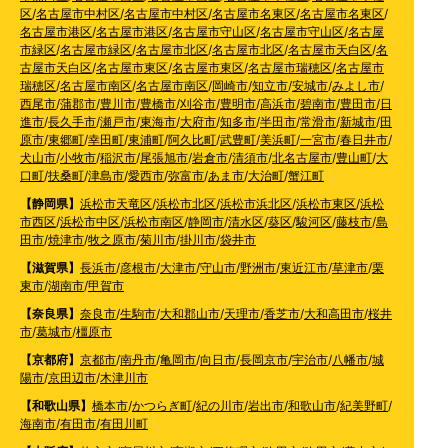
区
/
名古屋市中村区
/
名古屋市中村区
/
名古屋市名東区
/
名古屋市名東区
/
名古屋市港区
/
名古屋市港区
/
名古屋市守山区
/
名古屋市守山区
/
名古屋
市緑区
/
名古屋市緑区
/
名古屋市北区
/
名古屋市北区
/
名古屋市天白区
/
名
古屋市天白区
/
名古屋市東区
/
名古屋市東区
/
名古屋市瑞穂区
/
名古屋市
瑞穂区
/
名古屋市南区
/
名古屋市南区
/
岡崎市
/
知立市
/
安城市
/
みよし市
/
西尾市
/
蒲郡市
/
豊川市
/
豊橋市
/
刈谷市
/
豊明市
/
高浜市
/
碧南市
/
豊田市
/
日
進市
/
長久手市
/
瀬戸市
/
東海市
/
大府市
/
知多市
/
半田市
/
常滑市
/
新城市
/
田
原市
/
東郷町
/
幸田町
/
東浦町
/
阿久比町
/
武豊町
/
美浜町
/
一宮市
/
春日井市
/
犬山市
/
小牧市
/
稲沢市
/
尾張旭市
/
岩倉市
/
清須市
/
北名古屋市
/
豊山町
/
大
口町
/
扶桑町
/
津島市
/
愛西市
/
弥富市
/
あま市
/
大治町
/
蟹江町
【静岡県】
浜松市天竜区
/
浜松市北区
/
浜松市浜北区
/
浜松市東区
/
浜松
市西区
/
浜松市中区
/
浜松市南区
/
静岡市
/
清水区
/
葵区
/
駿河区
/
藤枝市
/
島
田市
/
焼津市
/
牧之原市
/
菊川市
/
掛川市
/
袋井市
【滋賀県】
長浜市
/
彦根市
/
大津市
/
守山市
/
野洲市
/
東近江市
/
草津市
/
栗
東市
/
湖南市
/
甲賀市
【奈良県】
奈良市
/
生駒市
/
大和郡山市
/
天理市
/
香芝市
/
大和高田市
/
桜井
市
/
葛城市
/
橿原市
【京都府】
京都市
/
南丹市
/
亀岡市
/
向日市
/
長岡京市
/
宇治市
/
八幡市
/
城
陽市
/
京田辺市
/
木津川市
【和歌山県】
橋本市
/
かつらぎ町
/
紀の川市
/
岩出市
/
和歌山市
/
紀美野町
/
海南市
/
有田市
/
有田川町