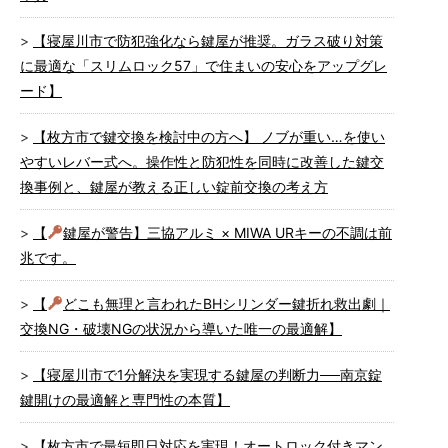
【寝屋川市で防犯強化なら鍵屋が推奨。ガラス破り対策
に最適な「スリムロック57」で住まいの安心をアップグレ
ード】
【枚方市で鍵交換を検討中の方へ】 ノブが重い…を使い
やすいレバー式へ。操作性と防犯性を同時に改善した鍵交
換事例と、鍵屋が教える正しい錠前交換の考え方
【
鍵屋が警告】三協アルミ × MIWA URキーの不調は前
兆です。
【
どこも無理と言われたBHシリンダー鍵折れ救出劇｜
交換NG・破壊NGの状況から導いた唯一の最適解】
【寝屋川市で1分解決を実現する鍵屋の判断力──南京錠
鍵開けの最適解と専門性の本質】
【枚方市で最短即日対応を実現！オートロック付きマン