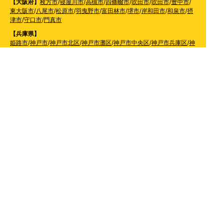
【大阪府】
枚方市
/
寝屋川市
/
高槻市
/
四條畷市
/
吹田市
/
吹田市
/
豊中市
/
東大阪市
/
八尾市
/
松原市
/
羽曳野市
/
富田林市
/
堺市
/
岸和田市
/
和泉市
/
摂
津市
/
守口市
/
門真市
【兵庫県】
姫路市
/
神戸市
/
神戸市北区
/
神戸市灘区
/
神戸市中央区
/
神戸市兵庫区
/
神
戸市長田区
/
神戸市須磨区
/
神戸市垂水区
/
神戸市西区
/
神戸市東灘区
/
三
田市
/
川西市
/
宝塚市
/
西宮市
/
伊丹市
/
芦屋市
/
尼崎市
/
加古川市
/
明石市
【広島県】
呉市
【山口県】
山口市
/
下関市
/
山陽小野田市
/
宇部市
/
防府市
/
周南市
/
下松市
【香川県】
観音寺市
/
三豊市
/
善通寺市
/
丸亀市
/
坂出市
/
高松市
/
さぬき
市
/
東かがわ市
【愛媛県】
伊予市
/
東温市
/
松山市
/
今治市
/
西条市
/
新居浜市
/
四国中央市
【福岡県】
福岡市東区
/
福岡市南区
/
福岡市博多区
/
福岡市早良区
/
福岡市西区
/
福岡
市中央区
/
福岡市城南区
/
北九州市八幡西区
/
北九州市小倉南区
/
北九州
市小倉北区
/
北九州市門司区
/
北九州市若松区
/
北九州市八幡東区
/
北九
州市戸畑区
/
久留米市
/
飯塚市
/
大牟田市
/
春日市
/
筑紫野市
/
糸島市
/
宗像
市
/
大野城市
/
柳川市
/
太宰府市
/
行橋市
/
八女市
/
小郡市
/
古賀市
/
直方市
/
朝
倉市
/
福津市
/
田川市
/
筑後市
/
中間市
/
嘉麻市
/
みやま市
/
大川市
/
うきは市
/
宮若市
/
豊前市
/
那珂川町
/
志免町
/
粕屋町
/
宇美町
/
苅田町
/
岡垣町
/
篠栗町
/
水巻町
/
筑前町
/
須恵町
/
福智町
/
新宮町
/
みやこ町
/
広川町
/
築上町