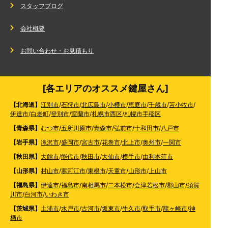
スタッフブログ
会社概要
お問い合わせ・お見積もり
[各エリアのオススメ鍵屋さん]
【北海道】
江別市
/
石狩市
/
北広島市
/
小樽市
/
恵庭市
/
千歳市
/
苫小牧市
/
伊達市
/
白老町
/
登別市
/
室蘭市
/
札幌市西区
/
札幌市手稲区
【青森県】
むつ市
/
五所川原市
/
青森市
/
弘前市
/
十和田市
/
八戸市
【岩手県】
滝沢市
/
盛岡市
/
宮古市
/
花巻市
/
北上市
/
奥州市
/
一関市
【秋田県】
大館市
/
能代市
/
秋田市
/
大仙市
/
横手市
/
由利本荘市
【山形県】
村山市
/
寒河江市
/
東根市
/
天童市
/
山形市
/
上山市
【福島県】
伊達市
/
福島市
/
南相馬市
/
二本松市
/
会津若松市
/
郡山市
/
須賀
川市
/
白河市
/
いわき市
【茨城県】
土浦市
/
水戸市
/
古河市
/
坂東市
/
牛久市
/
取手市
/
龍ヶ崎市
/
神
栖市