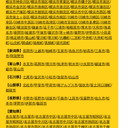
横浜市神奈川区
/
横浜市旭区
/
横浜市青葉区
/
横浜市磯子区
/
横浜市泉区
/
横浜市金沢区
/
横浜市港南区
/
横浜市港北区
/
横浜市栄区
/
横浜市瀬谷区
/
横浜市戸塚区
/
横浜市都筑区
/
横浜市鶴見区
/
横浜市中区
/
横浜市西区
/
横
浜市保土ヶ谷区
/
横浜市緑区
/
横浜市南区
/
川崎市
/
川崎市川崎区
/
川崎市
幸区
/
川崎市中原区
/
川崎市高津区
/
川崎市宮前区
/
川崎市多摩区
/
川崎市
麻生区
/
横須賀市
/
鎌倉市
/
逗子市
/
三浦市
/
相模原市
/
厚木市
/
大和市
/
海老
名市
/
座間市
/
綾瀬市
/
平塚市
/
藤沢市
/
茅ヶ崎市
/
秦野市
/
伊勢原市
/
小田原
市
/
南足柄市
/
葉山町
/
愛川町
/
寒川町
/
大磯町
/
二宮町
/
中井町
/
大井町
/
松田
町
/
山北町
/
開成町
/
箱根町
/
真鶴町
/
湯河原町
【新潟県】
長岡市
/
上越市
/
柏崎市
/
五泉市
/
糸魚川市
/
妙高市
/
三条市
/
燕
市
/
阿賀野市
【富山県】
氷見市
/
高岡市
/
滑川市
/
魚津市
/
射水市
/
小矢部市
/
砺波市
/
南
砺市
/
富山市
【石川県】
七尾市
/
金沢市
/
小松市
/
加賀市
/
白山市
【山梨県】
北杜市
/
甲斐市
/
甲府市
/
南アルプス市
/
笛吹市
/
富士河口湖町
/
都留市
【長野県】
中野市
/
長野市
/
須坂市
/
千曲市
/
上田市
/
安曇野市
/
佐久市
/
松
本市
/
茅野市
/
伊那市
/
飯田市
【愛知県】
名古屋市
/
名古屋市
/
名古屋市中区
/
名古屋市中区
/
名古屋市昭和区
/
名古
屋市昭和区
/
名古屋市中川区
/
名古屋市中川区
/
名古屋市熱田区
/
名古屋
市熱田区
/
名古屋市西区
/
名古屋市西区
/
名古屋市千種区
/
名古屋市千種