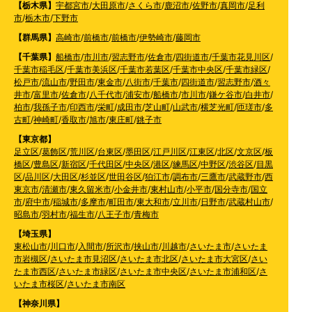
【栃木県】
宇都宮市
/
大田原市
/
さくら市
/
鹿沼市
/
佐野市
/
真岡市
/
足利
市
/
栃木市
/
下野市
【群馬県】
高崎市
/
前橋市
/
前橋市
/
伊勢崎市
/
藤岡市
【千葉県】
船橋市
/
市川市
/
習志野市
/
佐倉市
/
四街道市
/
千葉市花見川区
/
千葉市稲毛区
/
千葉市美浜区
/
千葉市若葉区
/
千葉市中央区
/
千葉市緑区
/
松戸市
/
流山市
/
野田市
/
東金市
/
八街市
/
千葉市
/
四街道市
/
習志野市
/
酒々
井市
/
富里市
/
佐倉市
/
八千代市
/
浦安市
/
船橋市
/
市川市
/
鎌ケ谷市
/
白井市
/
柏市
/
我孫子市
/
印西市
/
栄町
/
成田市
/
芝山町
/
山武市
/
横芝光町
/
匝瑳市
/
多
古町
/
神崎町
/
香取市
/
旭市
/
東庄町
/
銚子市
【東京都】
足立区
/
葛飾区
/
荒川区
/
台東区
/
墨田区
/
江戸川区
/
江東区
/
北区
/
文京区
/
板
橋区
/
豊島区
/
新宿区
/
千代田区
/
中央区
/
港区
/
練馬区
/
中野区
/
渋谷区
/
目黒
区
/
品川区
/
大田区
/
杉並区
/
世田谷区
/
狛江市
/
調布市
/
三鷹市
/
武蔵野市
/
西
東京市
/
清瀬市
/
東久留米市
/
小金井市
/
東村山市
/
小平市
/
国分寺市
/
国立
市
/
府中市
/
稲城市
/
多摩市
/
町田市
/
東大和市
/
立川市
/
日野市
/
武蔵村山市
/
昭島市
/
羽村市
/
福生市
/
八王子市
/
青梅市
【埼玉県】
東松山市
/
川口市
/
入間市
/
所沢市
/
挟山市
/
川越市
/
さいたま市
/
さいたま
市岩槻区
/
さいたま市見沼区
/
さいたま市北区
/
さいたま市大宮区
/
さい
たま市西区
/
さいたま市緑区
/
さいたま市中央区
/
さいたま市浦和区
/
さ
いたま市桜区
/
さいたま市南区
【神奈川県】