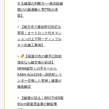
する鍵屋の判断力──南京錠鍵
開けの最適解と専門性の本
質】
【枚方市で最短即日対応を
実現！オートロック付きマン
ションの上下同一ディンプル
キー化施工事例】
【寝屋川市の勝手口防犯
強化なら鍵交換が必須】
MIWA縦型くの字キーから
KABA Ace3258へ高防犯シリ
ンダー交換した実例｜鍵屋が
徹底解説
【鍵屋が語る｜BROTHER製
60cm家庭用金庫の解錠事