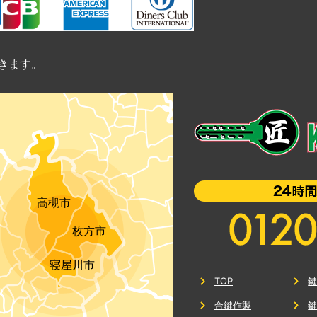
きます。
高槻市
枚方市
寝屋川市
TOP
合鍵作製