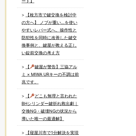
ード】
【枚方市で鍵交換を検討中
の方へ】 ノブが重い…を使い
やすいレバー式へ。操作性と
防犯性を同時に改善した鍵交
換事例と、鍵屋が教える正し
い錠前交換の考え方
【
鍵屋が警告】三協アル
ミ × MIWA URキーの不調は前
兆です。
【
どこも無理と言われた
BHシリンダー鍵折れ救出劇｜
交換NG・破壊NGの状況から
導いた唯一の最適解】
【寝屋川市で1分解決を実現