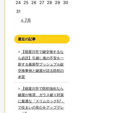
24
25
26
27
28
29
30
31
« 7月
最近の記事
【寝屋川市で鍵交換するな
ら必読】引越し後の不安を一
新する最新型プッシュプル錠
交換事例と鍵屋が語る防犯の
本質
【寝屋川市で防犯強化なら
鍵屋が推奨。ガラス破り対策
に最適な「スリムロック57」
で住まいの安心をアップグレ