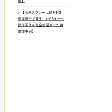
例】
【油系スプレーは絶対NG｜
寝屋川市で発生したPSキーの
動作不良を完全復活させた鍵
修理事例】