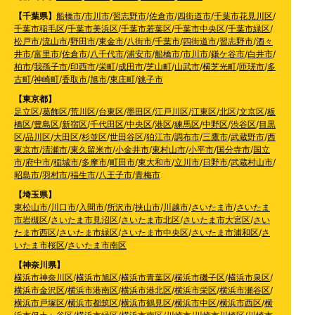
【千葉県】
船橋市
/
市川市
/
習志野市
/
佐倉市
/
四街道市
/
千葉市花見川区
/
千葉市稲毛区
/
千葉市美浜区
/
千葉市若葉区
/
千葉市中央区
/
千葉市緑区
/
松戸市
/
流山市
/
野田市
/
東金市
/
八街市
/
千葉市
/
四街道市
/
習志野市
/
酒々
井市
/
富里市
/
佐倉市
/
八千代市
/
浦安市
/
船橋市
/
市川市
/
鎌ケ谷市
/
白井市
/
柏市
/
我孫子市
/
印西市
/
栄町
/
成田市
/
芝山町
/
山武市
/
横芝光町
/
匝瑳市
/
多
古町
/
神崎町
/
香取市
/
旭市
/
東庄町
/
銚子市
【東京都】
足立区
/
葛飾区
/
荒川区
/
台東区
/
墨田区
/
江戸川区
/
江東区
/
北区
/
文京区
/
板
橋区
/
豊島区
/
新宿区
/
千代田区
/
中央区
/
港区
/
練馬区
/
中野区
/
渋谷区
/
目黒
区
/
品川区
/
大田区
/
杉並区
/
世田谷区
/
狛江市
/
調布市
/
三鷹市
/
武蔵野市
/
西
東京市
/
清瀬市
/
東久留米市
/
小金井市
/
東村山市
/
小平市
/
国分寺市
/
国立
市
/
府中市
/
稲城市
/
多摩市
/
町田市
/
東大和市
/
立川市
/
日野市
/
武蔵村山市
/
昭島市
/
羽村市
/
福生市
/
八王子市
/
青梅市
【埼玉県】
東松山市
/
川口市
/
入間市
/
所沢市
/
挟山市
/
川越市
/
さいたま市
/
さいたま
市岩槻区
/
さいたま市見沼区
/
さいたま市北区
/
さいたま市大宮区
/
さい
たま市西区
/
さいたま市緑区
/
さいたま市中央区
/
さいたま市浦和区
/
さ
いたま市桜区
/
さいたま市南区
【神奈川県】
横浜市神奈川区
/
横浜市旭区
/
横浜市青葉区
/
横浜市磯子区
/
横浜市泉区
/
横浜市金沢区
/
横浜市港南区
/
横浜市港北区
/
横浜市栄区
/
横浜市瀬谷区
/
横浜市戸塚区
/
横浜市都筑区
/
横浜市鶴見区
/
横浜市中区
/
横浜市西区
/
横