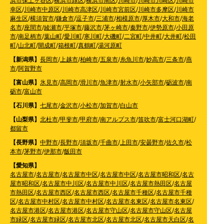
浜市保土ヶ谷区
/
横浜市緑区
/
横浜市南区
/
川崎市
/
川崎市川崎区
/
川崎市
幸区
/
川崎市中原区
/
川崎市高津区
/
川崎市宮前区
/
川崎市多摩区
/
川崎市
麻生区
/
横須賀市
/
鎌倉市
/
逗子市
/
三浦市
/
相模原市
/
厚木市
/
大和市
/
海老
名市
/
座間市
/
綾瀬市
/
平塚市
/
藤沢市
/
茅ヶ崎市
/
秦野市
/
伊勢原市
/
小田原
市
/
南足柄市
/
葉山町
/
愛川町
/
寒川町
/
大磯町
/
二宮町
/
中井町
/
大井町
/
松田
町
/
山北町
/
開成町
/
箱根町
/
真鶴町
/
湯河原町
【新潟県】
長岡市
/
上越市
/
柏崎市
/
五泉市
/
糸魚川市
/
妙高市
/
三条市
/
燕
市
/
阿賀野市
【富山県】
氷見市
/
高岡市
/
滑川市
/
魚津市
/
射水市
/
小矢部市
/
砺波市
/
南
砺市
/
富山市
【石川県】
七尾市
/
金沢市
/
小松市
/
加賀市
/
白山市
【山梨県】
北杜市
/
甲斐市
/
甲府市
/
南アルプス市
/
笛吹市
/
富士河口湖町
/
都留市
【長野県】
中野市
/
長野市
/
須坂市
/
千曲市
/
上田市
/
安曇野市
/
佐久市
/
松
本市
/
茅野市
/
伊那市
/
飯田市
【愛知県】
名古屋市
/
名古屋市
/
名古屋市中区
/
名古屋市中区
/
名古屋市昭和区
/
名古
屋市昭和区
/
名古屋市中川区
/
名古屋市中川区
/
名古屋市熱田区
/
名古屋
市熱田区
/
名古屋市西区
/
名古屋市西区
/
名古屋市千種区
/
名古屋市千種
区
/
名古屋市中村区
/
名古屋市中村区
/
名古屋市名東区
/
名古屋市名東区
/
名古屋市港区
/
名古屋市港区
/
名古屋市守山区
/
名古屋市守山区
/
名古屋
市緑区
/
名古屋市緑区
/
名古屋市北区
/
名古屋市北区
/
名古屋市天白区
/
名