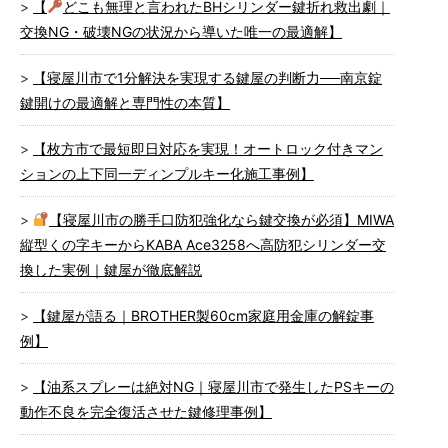
【
どこも無理と言われたBHシリンダー鍵折れ救出劇｜
交換NG・破壊NGの状況から導いた唯一の最適解】
【寝屋川市で1分解決を実現する鍵屋の判断力──南京錠
鍵開けの最適解と専門性の本質】
【枚方市で最短即日対応を実現！オートロック付きマン
ションの上下同一ディンプルキー化施工事例】
【寝屋川市の勝手口防犯強化なら鍵交換が必須】MIWA
縦型くの字キーからKABA Ace3258へ高防犯シリンダー交
換した実例｜鍵屋が徹底解説
【鍵屋が語る｜BROTHER製60cm家庭用金庫の解錠事
例】
【油系スプレーは絶対NG｜寝屋川市で発生したPSキーの
動作不良を完全復活させた鍵修理事例】