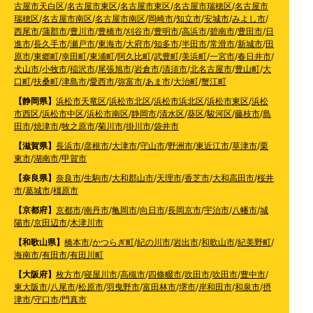
古屋市天白区
/
名古屋市東区
/
名古屋市東区
/
名古屋市瑞穂区
/
名古屋市
瑞穂区
/
名古屋市南区
/
名古屋市南区
/
岡崎市
/
知立市
/
安城市
/
みよし市
/
西尾市
/
蒲郡市
/
豊川市
/
豊橋市
/
刈谷市
/
豊明市
/
高浜市
/
碧南市
/
豊田市
/
日
進市
/
長久手市
/
瀬戸市
/
東海市
/
大府市
/
知多市
/
半田市
/
常滑市
/
新城市
/
田
原市
/
東郷町
/
幸田町
/
東浦町
/
阿久比町
/
武豊町
/
美浜町
/
一宮市
/
春日井市
/
犬山市
/
小牧市
/
稲沢市
/
尾張旭市
/
岩倉市
/
清須市
/
北名古屋市
/
豊山町
/
大
口町
/
扶桑町
/
津島市
/
愛西市
/
弥富市
/
あま市
/
大治町
/
蟹江町
【静岡県】
浜松市天竜区
/
浜松市北区
/
浜松市浜北区
/
浜松市東区
/
浜松
市西区
/
浜松市中区
/
浜松市南区
/
静岡市
/
清水区
/
葵区
/
駿河区
/
藤枝市
/
島
田市
/
焼津市
/
牧之原市
/
菊川市
/
掛川市
/
袋井市
【滋賀県】
長浜市
/
彦根市
/
大津市
/
守山市
/
野洲市
/
東近江市
/
草津市
/
栗
東市
/
湖南市
/
甲賀市
【奈良県】
奈良市
/
生駒市
/
大和郡山市
/
天理市
/
香芝市
/
大和高田市
/
桜井
市
/
葛城市
/
橿原市
【京都府】
京都市
/
南丹市
/
亀岡市
/
向日市
/
長岡京市
/
宇治市
/
八幡市
/
城
陽市
/
京田辺市
/
木津川市
【和歌山県】
橋本市
/
かつらぎ町
/
紀の川市
/
岩出市
/
和歌山市
/
紀美野町
/
海南市
/
有田市
/
有田川町
【大阪府】
枚方市
/
寝屋川市
/
高槻市
/
四條畷市
/
吹田市
/
吹田市
/
豊中市
/
東大阪市
/
八尾市
/
松原市
/
羽曳野市
/
富田林市
/
堺市
/
岸和田市
/
和泉市
/
摂
津市
/
守口市
/
門真市