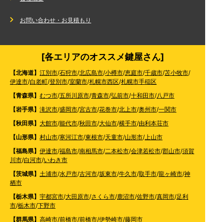
お問い合わせ・お見積もり
[各エリアのオススメ鍵屋さん]
【北海道】
江別市
/
石狩市
/
北広島市
/
小樽市
/
恵庭市
/
千歳市
/
苫小牧市
/
伊達市
/
白老町
/
登別市
/
室蘭市
/
札幌市西区
/
札幌市手稲区
【青森県】
むつ市
/
五所川原市
/
青森市
/
弘前市
/
十和田市
/
八戸市
【岩手県】
滝沢市
/
盛岡市
/
宮古市
/
花巻市
/
北上市
/
奥州市
/
一関市
【秋田県】
大館市
/
能代市
/
秋田市
/
大仙市
/
横手市
/
由利本荘市
【山形県】
村山市
/
寒河江市
/
東根市
/
天童市
/
山形市
/
上山市
【福島県】
伊達市
/
福島市
/
南相馬市
/
二本松市
/
会津若松市
/
郡山市
/
須賀
川市
/
白河市
/
いわき市
【茨城県】
土浦市
/
水戸市
/
古河市
/
坂東市
/
牛久市
/
取手市
/
龍ヶ崎市
/
神
栖市
【栃木県】
宇都宮市
/
大田原市
/
さくら市
/
鹿沼市
/
佐野市
/
真岡市
/
足利
市
/
栃木市
/
下野市
【群馬県】
高崎市
/
前橋市
/
前橋市
/
伊勢崎市
/
藤岡市