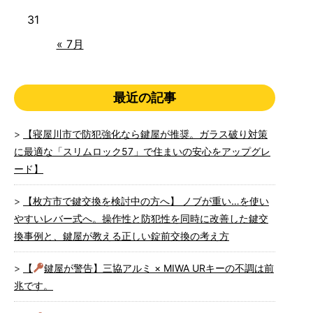
31
« 7月
最近の記事
【寝屋川市で防犯強化なら鍵屋が推奨。ガラス破り対策
に最適な「スリムロック57」で住まいの安心をアップグレ
ード】
【枚方市で鍵交換を検討中の方へ】 ノブが重い…を使い
やすいレバー式へ。操作性と防犯性を同時に改善した鍵交
換事例と、鍵屋が教える正しい錠前交換の考え方
【
鍵屋が警告】三協アルミ × MIWA URキーの不調は前
兆です。