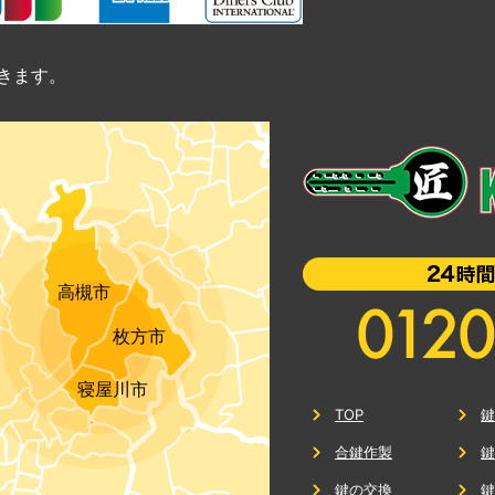
きます。
高槻市
枚方市
寝屋川市
TOP
合鍵作製
鍵の交換