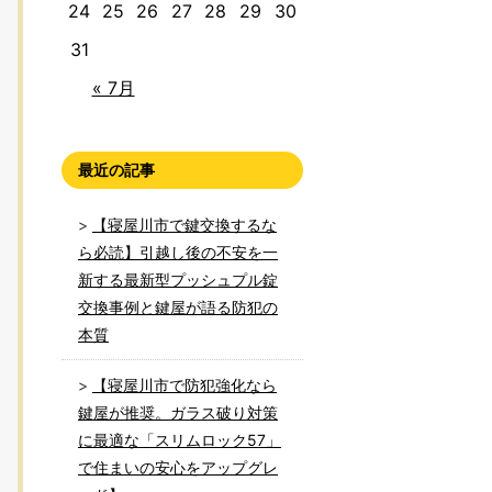
24
25
26
27
28
29
30
31
« 7月
最近の記事
【寝屋川市で鍵交換するな
ら必読】引越し後の不安を一
新する最新型プッシュプル錠
交換事例と鍵屋が語る防犯の
本質
【寝屋川市で防犯強化なら
鍵屋が推奨。ガラス破り対策
に最適な「スリムロック57」
で住まいの安心をアップグレ