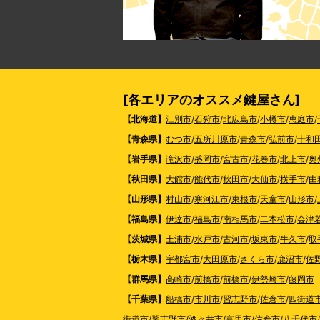
[各エリアのオススメ鍵屋さん]
【北海道】
江別市
/
石狩市
/
北広島市
/
小樽市
/
恵庭市
/
【青森県】
むつ市
/
五所川原市
/
青森市
/
弘前市
/
十和
【岩手県】
滝沢市
/
盛岡市
/
宮古市
/
花巻市
/
北上市
/
奥
【秋田県】
大館市
/
能代市
/
秋田市
/
大仙市
/
横手市
/
由
【山形県】
村山市
/
寒河江市
/
東根市
/
天童市
/
山形市
/
【福島県】
伊達市
/
福島市
/
南相馬市
/
二本松市
/
会津
【茨城県】
土浦市
/
水戸市
/
古河市
/
坂東市
/
牛久市
/
取
【栃木県】
宇都宮市
/
大田原市
/
さくら市
/
鹿沼市
/
佐
【群馬県】
高崎市
/
前橋市
/
前橋市
/
伊勢崎市
/
藤岡市
【千葉県】
船橋市
/
市川市
/
習志野市
/
佐倉市
/
四街道
街道市
/
習志野市
/
酒々井市
/
富里市
/
佐倉市
/
八千代市
/