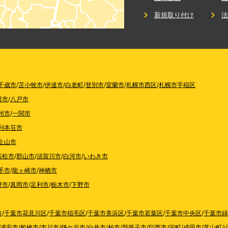
新規取り付け
千歳市
/
苫小牧市
/
伊達市
/
白老町
/
登別市
/
室蘭市
/
札幌市西区
/
札幌市手稲区
田市
/
八戸市
州市
/
一関市
利本荘市
上山市
若松市
/
郡山市
/
須賀川市
/
白河市
/
いわき市
手市
/
龍ヶ崎市
/
神栖市
野市
/
真岡市
/
足利市
/
栃木市
/
下野市
市
/
千葉市花見川区
/
千葉市稲毛区
/
千葉市美浜区
/
千葉市若葉区
/
千葉市中央区
/
千葉市緑
浦安市
/
船橋市
/
市川市
/
鎌ケ谷市
/
白井市
/
柏市
/
我孫子市
/
印西市
/
栄町
/
成田市
/
芝山町
/