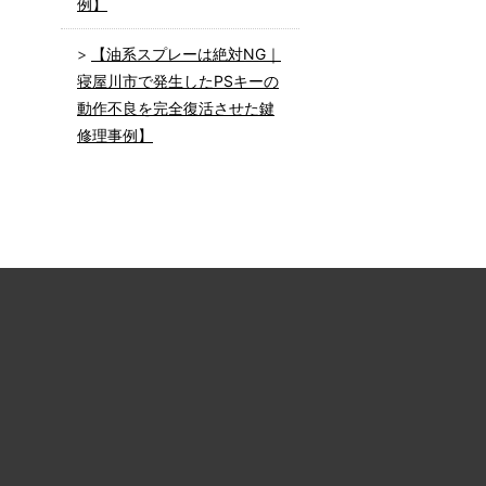
例】
【油系スプレーは絶対NG｜
寝屋川市で発生したPSキーの
動作不良を完全復活させた鍵
修理事例】