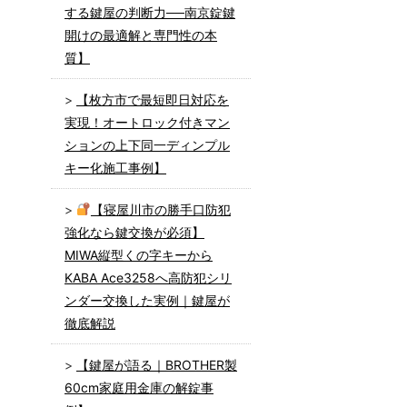
する鍵屋の判断力──南京錠鍵
開けの最適解と専門性の本
質】
【枚方市で最短即日対応を
実現！オートロック付きマン
ションの上下同一ディンプル
キー化施工事例】
【寝屋川市の勝手口防犯
強化なら鍵交換が必須】
MIWA縦型くの字キーから
KABA Ace3258へ高防犯シリ
ンダー交換した実例｜鍵屋が
徹底解説
【鍵屋が語る｜BROTHER製
60cm家庭用金庫の解錠事