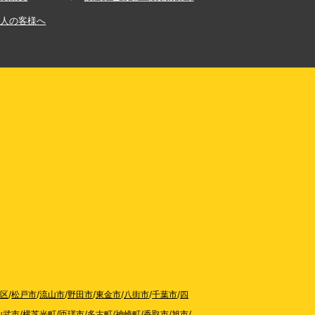
法人の客様へ
区
/
松戸市
/
流山市
/
野田市
/
東金市
/
八街市
/
千葉市
/
四
山武市
/
横芝光町
/
匝瑳市
/
多古町
/
神崎町
/
香取市
/
旭市
/