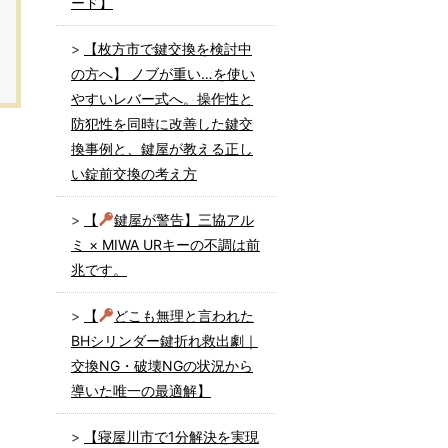
ード】
【枚方市で鍵交換を検討中
の方へ】 ノブが重い…を使い
やすいレバー式へ。操作性と
防犯性を同時に改善した鍵交
換事例と、鍵屋が教える正し
い錠前交換の考え方
【
鍵屋が警告】三協アル
ミ × MIWA URキーの不調は前
兆です。
【
どこも無理と言われた
BHシリンダー鍵折れ救出劇｜
交換NG・破壊NGの状況から
導いた唯一の最適解】
【寝屋川市で1分解決を実現