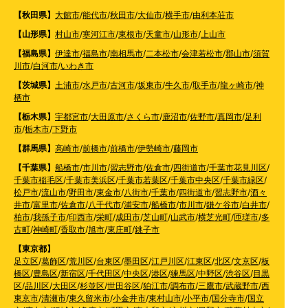
【秋田県】
大館市
/
能代市
/
秋田市
/
大仙市
/
横手市
/
由利本荘市
【山形県】
村山市
/
寒河江市
/
東根市
/
天童市
/
山形市
/
上山市
【福島県】
伊達市
/
福島市
/
南相馬市
/
二本松市
/
会津若松市
/
郡山市
/
須賀
川市
/
白河市
/
いわき市
【茨城県】
土浦市
/
水戸市
/
古河市
/
坂東市
/
牛久市
/
取手市
/
龍ヶ崎市
/
神
栖市
【栃木県】
宇都宮市
/
大田原市
/
さくら市
/
鹿沼市
/
佐野市
/
真岡市
/
足利
市
/
栃木市
/
下野市
【群馬県】
高崎市
/
前橋市
/
前橋市
/
伊勢崎市
/
藤岡市
【千葉県】
船橋市
/
市川市
/
習志野市
/
佐倉市
/
四街道市
/
千葉市花見川区
/
千葉市稲毛区
/
千葉市美浜区
/
千葉市若葉区
/
千葉市中央区
/
千葉市緑区
/
松戸市
/
流山市
/
野田市
/
東金市
/
八街市
/
千葉市
/
四街道市
/
習志野市
/
酒々
井市
/
富里市
/
佐倉市
/
八千代市
/
浦安市
/
船橋市
/
市川市
/
鎌ケ谷市
/
白井市
/
柏市
/
我孫子市
/
印西市
/
栄町
/
成田市
/
芝山町
/
山武市
/
横芝光町
/
匝瑳市
/
多
古町
/
神崎町
/
香取市
/
旭市
/
東庄町
/
銚子市
【東京都】
足立区
/
葛飾区
/
荒川区
/
台東区
/
墨田区
/
江戸川区
/
江東区
/
北区
/
文京区
/
板
橋区
/
豊島区
/
新宿区
/
千代田区
/
中央区
/
港区
/
練馬区
/
中野区
/
渋谷区
/
目黒
区
/
品川区
/
大田区
/
杉並区
/
世田谷区
/
狛江市
/
調布市
/
三鷹市
/
武蔵野市
/
西
東京市
/
清瀬市
/
東久留米市
/
小金井市
/
東村山市
/
小平市
/
国分寺市
/
国立