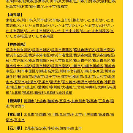
市
/
府中市
/
稲城市
/
多摩市
/
町田市
/
東大和市
/
立川市
/
日野市
/
武蔵村山市
/
昭島市
/
羽村市
/
福生市
/
八王子市
/
青梅市
【埼玉県】
東松山市
/
川口市
/
入間市
/
所沢市
/
挟山市
/
川越市
/
さいたま市
/
さいたま
市岩槻区
/
さいたま市見沼区
/
さいたま市北区
/
さいたま市大宮区
/
さい
たま市西区
/
さいたま市緑区
/
さいたま市中央区
/
さいたま市浦和区
/
さ
いたま市桜区
/
さいたま市南区
【神奈川県】
横浜市神奈川区
/
横浜市旭区
/
横浜市青葉区
/
横浜市磯子区
/
横浜市泉区
/
横浜市金沢区
/
横浜市港南区
/
横浜市港北区
/
横浜市栄区
/
横浜市瀬谷区
/
横浜市戸塚区
/
横浜市都筑区
/
横浜市鶴見区
/
横浜市中区
/
横浜市西区
/
横
浜市保土ヶ谷区
/
横浜市緑区
/
横浜市南区
/
川崎市
/
川崎市川崎区
/
川崎市
幸区
/
川崎市中原区
/
川崎市高津区
/
川崎市宮前区
/
川崎市多摩区
/
川崎市
麻生区
/
横須賀市
/
鎌倉市
/
逗子市
/
三浦市
/
相模原市
/
厚木市
/
大和市
/
海老
名市
/
座間市
/
綾瀬市
/
平塚市
/
藤沢市
/
茅ヶ崎市
/
秦野市
/
伊勢原市
/
小田原
市
/
南足柄市
/
葉山町
/
愛川町
/
寒川町
/
大磯町
/
二宮町
/
中井町
/
大井町
/
松田
町
/
山北町
/
開成町
/
箱根町
/
真鶴町
/
湯河原町
【新潟県】
長岡市
/
上越市
/
柏崎市
/
五泉市
/
糸魚川市
/
妙高市
/
三条市
/
燕
市
/
阿賀野市
【富山県】
氷見市
/
高岡市
/
滑川市
/
魚津市
/
射水市
/
小矢部市
/
砺波市
/
南
砺市
/
富山市
【石川県】
七尾市
/
金沢市
/
小松市
/
加賀市
/
白山市