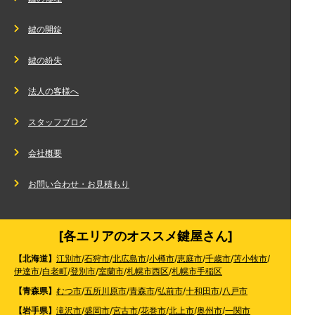
鍵の開錠
鍵の紛失
法人の客様へ
スタッフブログ
会社概要
お問い合わせ・お見積もり
[各エリアのオススメ鍵屋さん]
【北海道】
江別市
/
石狩市
/
北広島市
/
小樽市
/
恵庭市
/
千歳市
/
苫小牧市
/
伊達市
/
白老町
/
登別市
/
室蘭市
/
札幌市西区
/
札幌市手稲区
【青森県】
むつ市
/
五所川原市
/
青森市
/
弘前市
/
十和田市
/
八戸市
【岩手県】
滝沢市
/
盛岡市
/
宮古市
/
花巻市
/
北上市
/
奥州市
/
一関市