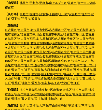
【山梨県】
北杜市
/
甲斐市
/
甲府市
/
南アルプス市
/
笛吹市
/
富士河口湖町
/
都留市
【長野県】
中野市
/
長野市
/
須坂市
/
千曲市
/
上田市
/
安曇野市
/
佐久市
/
松
本市
/
茅野市
/
伊那市
/
飯田市
【愛知県】
名古屋市
/
名古屋市
/
名古屋市中区
/
名古屋市中区
/
名古屋市昭和区
/
名古
屋市昭和区
/
名古屋市中川区
/
名古屋市中川区
/
名古屋市熱田区
/
名古屋
市熱田区
/
名古屋市西区
/
名古屋市西区
/
名古屋市千種区
/
名古屋市千種
区
/
名古屋市中村区
/
名古屋市中村区
/
名古屋市名東区
/
名古屋市名東区
/
名古屋市港区
/
名古屋市港区
/
名古屋市守山区
/
名古屋市守山区
/
名古屋
市緑区
/
名古屋市緑区
/
名古屋市北区
/
名古屋市北区
/
名古屋市天白区
/
名
古屋市天白区
/
名古屋市東区
/
名古屋市東区
/
名古屋市瑞穂区
/
名古屋市
瑞穂区
/
名古屋市南区
/
名古屋市南区
/
岡崎市
/
知立市
/
安城市
/
みよし市
/
西尾市
/
蒲郡市
/
豊川市
/
豊橋市
/
刈谷市
/
豊明市
/
高浜市
/
碧南市
/
豊田市
/
日
進市
/
長久手市
/
瀬戸市
/
東海市
/
大府市
/
知多市
/
半田市
/
常滑市
/
新城市
/
田
原市
/
東郷町
/
幸田町
/
東浦町
/
阿久比町
/
武豊町
/
美浜町
/
一宮市
/
春日井市
/
犬山市
/
小牧市
/
稲沢市
/
尾張旭市
/
岩倉市
/
清須市
/
北名古屋市
/
豊山町
/
大
口町
/
扶桑町
/
津島市
/
愛西市
/
弥富市
/
あま市
/
大治町
/
蟹江町
【静岡県】
浜松市天竜区
/
浜松市北区
/
浜松市浜北区
/
浜松市東区
/
浜松
市西区
/
浜松市中区
/
浜松市南区
/
静岡市
/
清水区
/
葵区
/
駿河区
/
藤枝市
/
島
田市
/
焼津市
/
牧之原市
/
菊川市
/
掛川市
/
袋井市
【滋賀県】
長浜市
/
彦根市
/
大津市
/
守山市
/
野洲市
/
東近江市
/
草津市
/
栗
東市
/
湖南市
/
甲賀市