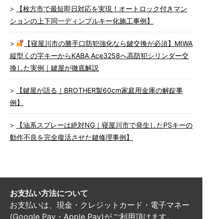
【枚方市で最短即日対応を実現！オートロック付きマン
ションの上下同一ディンプルキー化施工事例】
【寝屋川市の勝手口防犯強化なら鍵交換が必須】MIWA
縦型くの字キーからKABA Ace3258へ高防犯シリンダー交
換した実例｜鍵屋が徹底解説
【鍵屋が語る｜BROTHER製60cm家庭用金庫の解錠事
例】
【油系スプレーは絶対NG｜寝屋川市で発生したPSキーの
動作不良を完全復活させた鍵修理事例】
お支払い方法について
お支払いは、現金・クレジットカード・電子マネー
(Google Pay・Apple Pay)がご利用頂けます。