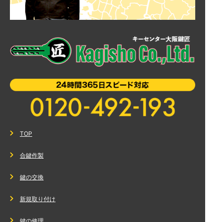
TOP
合鍵作製
鍵の交換
新規取り付け
鍵の修理