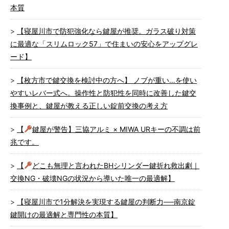
本質
【寝屋川市で防犯強化なら鍵屋が推奨。ガラス破り対策
に最適な「スリムロック57」で住まいの安心をアップグレ
ード】
【枚方市で鍵交換を検討中の方へ】 ノブが重い…を使い
やすいレバー式へ。操作性と防犯性を同時に改善した鍵交
換事例と、鍵屋が教える正しい錠前交換の考え方
【
鍵屋が警告】三協アルミ × MIWA URキーの不調は前
兆です。
【
どこも無理と言われたBHシリンダー鍵折れ救出劇｜
交換NG・破壊NGの状況から導いた唯一の最適解】
【寝屋川市で1分解決を実現する鍵屋の判断力──南京錠
鍵開けの最適解と専門性の本質】