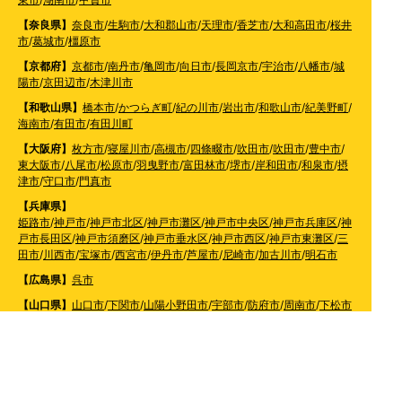
【奈良県】
奈良市
/
生駒市
/
大和郡山市
/
天理市
/
香芝市
/
大和高田市
/
桜井
市
/
葛城市
/
橿原市
【京都府】
京都市
/
南丹市
/
亀岡市
/
向日市
/
長岡京市
/
宇治市
/
八幡市
/
城
陽市
/
京田辺市
/
木津川市
【和歌山県】
橋本市
/
かつらぎ町
/
紀の川市
/
岩出市
/
和歌山市
/
紀美野町
/
海南市
/
有田市
/
有田川町
【大阪府】
枚方市
/
寝屋川市
/
高槻市
/
四條畷市
/
吹田市
/
吹田市
/
豊中市
/
東大阪市
/
八尾市
/
松原市
/
羽曳野市
/
富田林市
/
堺市
/
岸和田市
/
和泉市
/
摂
津市
/
守口市
/
門真市
【兵庫県】
姫路市
/
神戸市
/
神戸市北区
/
神戸市灘区
/
神戸市中央区
/
神戸市兵庫区
/
神
戸市長田区
/
神戸市須磨区
/
神戸市垂水区
/
神戸市西区
/
神戸市東灘区
/
三
田市
/
川西市
/
宝塚市
/
西宮市
/
伊丹市
/
芦屋市
/
尼崎市
/
加古川市
/
明石市
【広島県】
呉市
【山口県】
山口市
/
下関市
/
山陽小野田市
/
宇部市
/
防府市
/
周南市
/
下松市
【香川県】
観音寺市
/
三豊市
/
善通寺市
/
丸亀市
/
坂出市
/
高松市
/
さぬき
市
/
東かがわ市
【愛媛県】
伊予市
/
東温市
/
松山市
/
今治市
/
西条市
/
新居浜市
/
四国中央市
【福岡県】