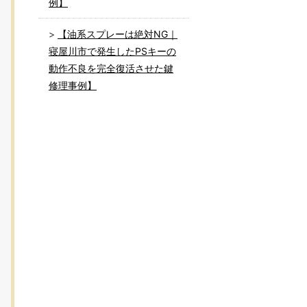
例】
【油系スプレーは絶対NG｜
寝屋川市で発生したPSキーの
動作不良を完全復活させた鍵
修理事例】