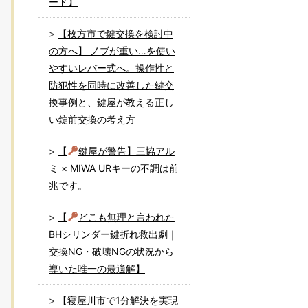
ード】
【枚方市で鍵交換を検討中
の方へ】 ノブが重い…を使い
やすいレバー式へ。操作性と
防犯性を同時に改善した鍵交
換事例と、鍵屋が教える正し
い錠前交換の考え方
【
鍵屋が警告】三協アル
ミ × MIWA URキーの不調は前
兆です。
【
どこも無理と言われた
BHシリンダー鍵折れ救出劇｜
交換NG・破壊NGの状況から
導いた唯一の最適解】
【寝屋川市で1分解決を実現