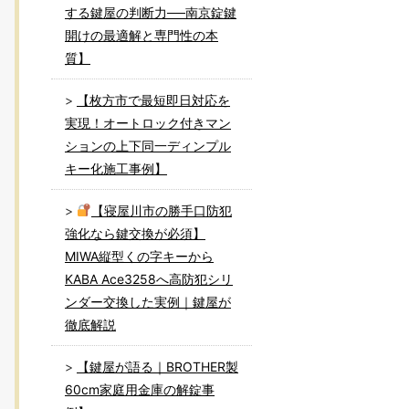
する鍵屋の判断力──南京錠鍵
開けの最適解と専門性の本
質】
【枚方市で最短即日対応を
実現！オートロック付きマン
ションの上下同一ディンプル
キー化施工事例】
【寝屋川市の勝手口防犯
強化なら鍵交換が必須】
MIWA縦型くの字キーから
KABA Ace3258へ高防犯シリ
ンダー交換した実例｜鍵屋が
徹底解説
【鍵屋が語る｜BROTHER製
60cm家庭用金庫の解錠事