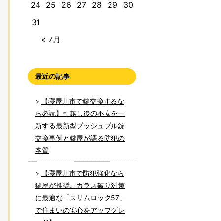
24
25
26
27
28
29
30
31
« 7月
最近の記事
【寝屋川市で鍵交換するな
ら必読】引越し後の不安を一
新する最新型プッシュプル錠
交換事例と鍵屋が語る防犯の
本質
【寝屋川市で防犯強化なら
鍵屋が推奨。ガラス破り対策
に最適な「スリムロック57」
で住まいの安心をアップグレ