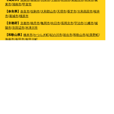
東市
/
湖南市
/
甲賀市
【奈良県】
奈良市
/
生駒市
/
大和郡山市
/
天理市
/
香芝市
/
大和高田市
/
桜井
市
/
葛城市
/
橿原市
【京都府】
京都市
/
南丹市
/
亀岡市
/
向日市
/
長岡京市
/
宇治市
/
八幡市
/
城
陽市
/
京田辺市
/
木津川市
【和歌山県】
橋本市
/
かつらぎ町
/
紀の川市
/
岩出市
/
和歌山市
/
紀美野町
/
海南市
/
有田市
/
有田川町
【大阪府】
枚方市
/
寝屋川市
/
高槻市
/
四條畷市
/
吹田市
/
吹田市
/
豊中市
/
東大阪市
/
八尾市
/
松原市
/
羽曳野市
/
富田林市
/
堺市
/
岸和田市
/
和泉市
/
摂
津市
/
守口市
/
門真市
【兵庫県】
姫路市
/
神戸市
/
神戸市北区
/
神戸市灘区
/
神戸市中央区
/
神戸市兵庫区
/
神
戸市長田区
/
神戸市須磨区
/
神戸市垂水区
/
神戸市西区
/
神戸市東灘区
/
三
田市
/
川西市
/
宝塚市
/
西宮市
/
伊丹市
/
芦屋市
/
尼崎市
/
加古川市
/
明石市
【広島県】
呉市
【山口県】
山口市
/
下関市
/
山陽小野田市
/
宇部市
/
防府市
/
周南市
/
下松市
【香川県】
観音寺市
/
三豊市
/
善通寺市
/
丸亀市
/
坂出市
/
高松市
/
さぬき
市
/
東かがわ市
【愛媛県】
伊予市
/
東温市
/
松山市
/
今治市
/
西条市
/
新居浜市
/
四国中央市