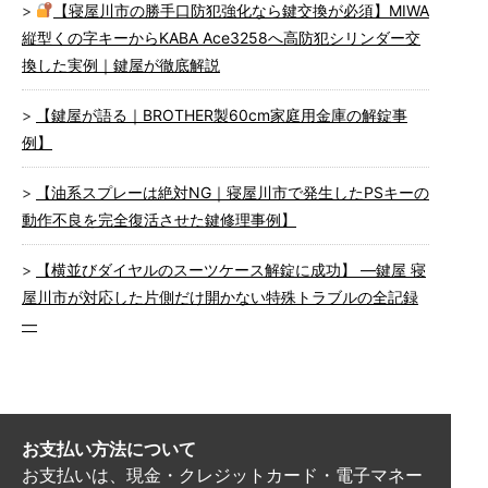
【寝屋川市の勝手口防犯強化なら鍵交換が必須】MIWA
縦型くの字キーからKABA Ace3258へ高防犯シリンダー交
換した実例｜鍵屋が徹底解説
【鍵屋が語る｜BROTHER製60cm家庭用金庫の解錠事
例】
【油系スプレーは絶対NG｜寝屋川市で発生したPSキーの
動作不良を完全復活させた鍵修理事例】
【横並びダイヤルのスーツケース解錠に成功】 ―鍵屋 寝
屋川市が対応した片側だけ開かない特殊トラブルの全記録
―
お支払い方法について
お支払いは、現金・クレジットカード・電子マネー