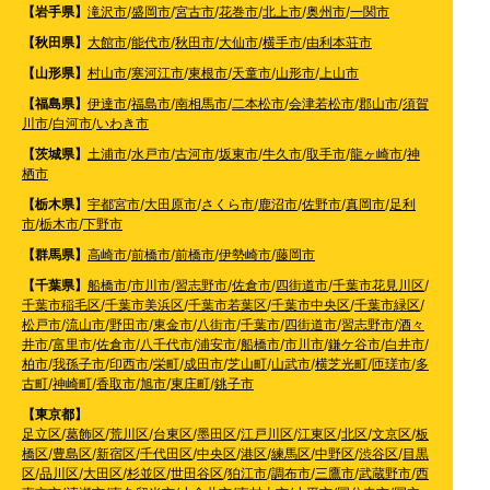
【岩手県】
滝沢市
/
盛岡市
/
宮古市
/
花巻市
/
北上市
/
奥州市
/
一関市
【秋田県】
大館市
/
能代市
/
秋田市
/
大仙市
/
横手市
/
由利本荘市
【山形県】
村山市
/
寒河江市
/
東根市
/
天童市
/
山形市
/
上山市
【福島県】
伊達市
/
福島市
/
南相馬市
/
二本松市
/
会津若松市
/
郡山市
/
須賀
川市
/
白河市
/
いわき市
【茨城県】
土浦市
/
水戸市
/
古河市
/
坂東市
/
牛久市
/
取手市
/
龍ヶ崎市
/
神
栖市
【栃木県】
宇都宮市
/
大田原市
/
さくら市
/
鹿沼市
/
佐野市
/
真岡市
/
足利
市
/
栃木市
/
下野市
【群馬県】
高崎市
/
前橋市
/
前橋市
/
伊勢崎市
/
藤岡市
【千葉県】
船橋市
/
市川市
/
習志野市
/
佐倉市
/
四街道市
/
千葉市花見川区
/
千葉市稲毛区
/
千葉市美浜区
/
千葉市若葉区
/
千葉市中央区
/
千葉市緑区
/
松戸市
/
流山市
/
野田市
/
東金市
/
八街市
/
千葉市
/
四街道市
/
習志野市
/
酒々
井市
/
富里市
/
佐倉市
/
八千代市
/
浦安市
/
船橋市
/
市川市
/
鎌ケ谷市
/
白井市
/
柏市
/
我孫子市
/
印西市
/
栄町
/
成田市
/
芝山町
/
山武市
/
横芝光町
/
匝瑳市
/
多
古町
/
神崎町
/
香取市
/
旭市
/
東庄町
/
銚子市
【東京都】
足立区
/
葛飾区
/
荒川区
/
台東区
/
墨田区
/
江戸川区
/
江東区
/
北区
/
文京区
/
板
橋区
/
豊島区
/
新宿区
/
千代田区
/
中央区
/
港区
/
練馬区
/
中野区
/
渋谷区
/
目黒
区
/
品川区
/
大田区
/
杉並区
/
世田谷区
/
狛江市
/
調布市
/
三鷹市
/
武蔵野市
/
西