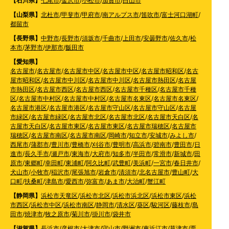
【石川県】
七尾市
/
金沢市
/
小松市
/
加賀市
/
白山市
【山梨県】
北杜市
/
甲斐市
/
甲府市
/
南アルプス市
/
笛吹市
/
富士河口湖町
/
都留市
【長野県】
中野市
/
長野市
/
須坂市
/
千曲市
/
上田市
/
安曇野市
/
佐久市
/
松
本市
/
茅野市
/
伊那市
/
飯田市
【愛知県】
名古屋市
/
名古屋市
/
名古屋市中区
/
名古屋市中区
/
名古屋市昭和区
/
名古
屋市昭和区
/
名古屋市中川区
/
名古屋市中川区
/
名古屋市熱田区
/
名古屋
市熱田区
/
名古屋市西区
/
名古屋市西区
/
名古屋市千種区
/
名古屋市千種
区
/
名古屋市中村区
/
名古屋市中村区
/
名古屋市名東区
/
名古屋市名東区
/
名古屋市港区
/
名古屋市港区
/
名古屋市守山区
/
名古屋市守山区
/
名古屋
市緑区
/
名古屋市緑区
/
名古屋市北区
/
名古屋市北区
/
名古屋市天白区
/
名
古屋市天白区
/
名古屋市東区
/
名古屋市東区
/
名古屋市瑞穂区
/
名古屋市
瑞穂区
/
名古屋市南区
/
名古屋市南区
/
岡崎市
/
知立市
/
安城市
/
みよし市
/
西尾市
/
蒲郡市
/
豊川市
/
豊橋市
/
刈谷市
/
豊明市
/
高浜市
/
碧南市
/
豊田市
/
日
進市
/
長久手市
/
瀬戸市
/
東海市
/
大府市
/
知多市
/
半田市
/
常滑市
/
新城市
/
田
原市
/
東郷町
/
幸田町
/
東浦町
/
阿久比町
/
武豊町
/
美浜町
/
一宮市
/
春日井市
/
犬山市
/
小牧市
/
稲沢市
/
尾張旭市
/
岩倉市
/
清須市
/
北名古屋市
/
豊山町
/
大
口町
/
扶桑町
/
津島市
/
愛西市
/
弥富市
/
あま市
/
大治町
/
蟹江町
【静岡県】
浜松市天竜区
/
浜松市北区
/
浜松市浜北区
/
浜松市東区
/
浜松
市西区
/
浜松市中区
/
浜松市南区
/
静岡市
/
清水区
/
葵区
/
駿河区
/
藤枝市
/
島
田市
/
焼津市
/
牧之原市
/
菊川市
/
掛川市
/
袋井市
【滋賀県】
長浜市
/
彦根市
/
大津市
/
守山市
/
野洲市
/
東近江市
/
草津市
/
栗