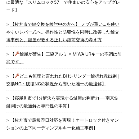
に最適な「スリムロック57」で住まいの安心をアップグレ
ード】
【枚方市で鍵交換を検討中の方へ】 ノブが重い…を使い
やすいレバー式へ。操作性と防犯性を同時に改善した鍵交
換事例と、鍵屋が教える正しい錠前交換の考え方
【
鍵屋が警告】三協アルミ × MIWA URキーの不調は前
兆です。
【
どこも無理と言われたBHシリンダー鍵折れ救出劇｜
交換NG・破壊NGの状況から導いた唯一の最適解】
【寝屋川市で1分解決を実現する鍵屋の判断力──南京錠
鍵開けの最適解と専門性の本質】
【枚方市で最短即日対応を実現！オートロック付きマン
ションの上下同一ディンプルキー化施工事例】