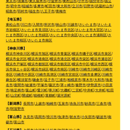
東京市
/
清瀬市
/
東久留米市
/
小金井市
/
東村山市
/
小平市
/
国分寺市
/
国立
市
/
府中市
/
稲城市
/
多摩市
/
町田市
/
東大和市
/
立川市
/
日野市
/
武蔵村山市
/
昭島市
/
羽村市
/
福生市
/
八王子市
/
青梅市
【埼玉県】
東松山市
/
川口市
/
入間市
/
所沢市
/
挟山市
/
川越市
/
さいたま市
/
さいたま
市岩槻区
/
さいたま市見沼区
/
さいたま市北区
/
さいたま市大宮区
/
さい
たま市西区
/
さいたま市緑区
/
さいたま市中央区
/
さいたま市浦和区
/
さ
いたま市桜区
/
さいたま市南区
【神奈川県】
横浜市神奈川区
/
横浜市旭区
/
横浜市青葉区
/
横浜市磯子区
/
横浜市泉区
/
横浜市金沢区
/
横浜市港南区
/
横浜市港北区
/
横浜市栄区
/
横浜市瀬谷区
/
横浜市戸塚区
/
横浜市都筑区
/
横浜市鶴見区
/
横浜市中区
/
横浜市西区
/
横
浜市保土ヶ谷区
/
横浜市緑区
/
横浜市南区
/
川崎市
/
川崎市川崎区
/
川崎市
幸区
/
川崎市中原区
/
川崎市高津区
/
川崎市宮前区
/
川崎市多摩区
/
川崎市
麻生区
/
横須賀市
/
鎌倉市
/
逗子市
/
三浦市
/
相模原市
/
厚木市
/
大和市
/
海老
名市
/
座間市
/
綾瀬市
/
平塚市
/
藤沢市
/
茅ヶ崎市
/
秦野市
/
伊勢原市
/
小田原
市
/
南足柄市
/
葉山町
/
愛川町
/
寒川町
/
大磯町
/
二宮町
/
中井町
/
大井町
/
松田
町
/
山北町
/
開成町
/
箱根町
/
真鶴町
/
湯河原町
【新潟県】
長岡市
/
上越市
/
柏崎市
/
五泉市
/
糸魚川市
/
妙高市
/
三条市
/
燕
市
/
阿賀野市
【富山県】
氷見市
/
高岡市
/
滑川市
/
魚津市
/
射水市
/
小矢部市
/
砺波市
/
南
砺市
/
富山市