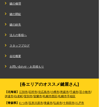
鍵の修理
鍵の開錠
鍵の紛失
法人の客様へ
スタッフブログ
会社概要
お問い合わせ・お見積もり
[各エリアのオススメ鍵屋さん]
【北海道】
江別市
/
石狩市
/
北広島市
/
小樽市
/
恵庭市
/
千歳市
/
苫小牧市
/
伊達市
/
白老町
/
登別市
/
室蘭市
/
札幌市西区
/
札幌市手稲区
【青森県】
むつ市
/
五所川原市
/
青森市
/
弘前市
/
十和田市
/
八戸市