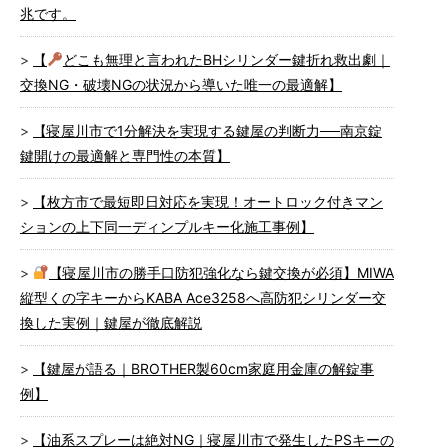
兆です。
【
どこも無理と言われたBHシリンダー鍵折れ救出劇｜
交換NG・破壊NGの状況から導いた唯一の最適解】
【寝屋川市で1分解決を実現する鍵屋の判断力──南京錠
鍵開けの最適解と専門性の本質】
【枚方市で最短即日対応を実現！オートロック付きマン
ションの上下同一ディンプルキー化施工事例】
【寝屋川市の勝手口防犯強化なら鍵交換が必須】MIWA
縦型くの字キーからKABA Ace3258へ高防犯シリンダー交
換した実例｜鍵屋が徹底解説
【鍵屋が語る｜BROTHER製60cm家庭用金庫の解錠事
例】
【油系スプレーは絶対NG｜寝屋川市で発生したPSキーの