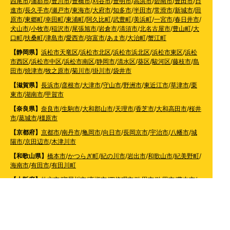
西尾市
/
蒲郡市
/
豊川市
/
豊橋市
/
刈谷市
/
豊明市
/
高浜市
/
碧南市
/
豊田市
/
日
進市
/
長久手市
/
瀬戸市
/
東海市
/
大府市
/
知多市
/
半田市
/
常滑市
/
新城市
/
田
原市
/
東郷町
/
幸田町
/
東浦町
/
阿久比町
/
武豊町
/
美浜町
/
一宮市
/
春日井市
/
犬山市
/
小牧市
/
稲沢市
/
尾張旭市
/
岩倉市
/
清須市
/
北名古屋市
/
豊山町
/
大
口町
/
扶桑町
/
津島市
/
愛西市
/
弥富市
/
あま市
/
大治町
/
蟹江町
【静岡県】
浜松市天竜区
/
浜松市北区
/
浜松市浜北区
/
浜松市東区
/
浜松
市西区
/
浜松市中区
/
浜松市南区
/
静岡市
/
清水区
/
葵区
/
駿河区
/
藤枝市
/
島
田市
/
焼津市
/
牧之原市
/
菊川市
/
掛川市
/
袋井市
【滋賀県】
長浜市
/
彦根市
/
大津市
/
守山市
/
野洲市
/
東近江市
/
草津市
/
栗
東市
/
湖南市
/
甲賀市
【奈良県】
奈良市
/
生駒市
/
大和郡山市
/
天理市
/
香芝市
/
大和高田市
/
桜井
市
/
葛城市
/
橿原市
【京都府】
京都市
/
南丹市
/
亀岡市
/
向日市
/
長岡京市
/
宇治市
/
八幡市
/
城
陽市
/
京田辺市
/
木津川市
【和歌山県】
橋本市
/
かつらぎ町
/
紀の川市
/
岩出市
/
和歌山市
/
紀美野町
/
海南市
/
有田市
/
有田川町
【大阪府】
枚方市
/
寝屋川市
/
高槻市
/
四條畷市
/
吹田市
/
吹田市
/
豊中市
/
東大阪市
/
八尾市
/
松原市
/
羽曳野市
/
富田林市
/
堺市
/
岸和田市
/
和泉市
/
摂
津市
/
守口市
/
門真市
【兵庫県】
姫路市
/
神戸市
/
神戸市北区
/
神戸市灘区
/
神戸市中央区
/
神戸市兵庫区
/
神