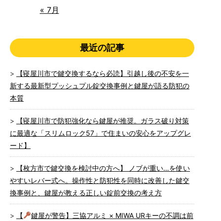
« 7月
最近の記事
【寝屋川市で鍵交換するなら必読】引越し後の不安を一
新する最新型プッシュプル錠交換事例と鍵屋が語る防犯の
本質
【寝屋川市で防犯強化なら鍵屋が推奨。ガラス破り対策
に最適な「スリムロック57」で住まいの安心をアップグレ
ード】
【枚方市で鍵交換を検討中の方へ】 ノブが重い…を使い
やすいレバー式へ。操作性と防犯性を同時に改善した鍵交
換事例と、鍵屋が教える正しい錠前交換の考え方
【
鍵屋が警告】三協アルミ × MIWA URキーの不調は前