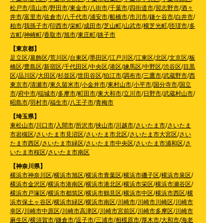
松戸市
/
流山市
/
野田市
/
東金市
/
八街市
/
千葉市
/
四街道市
/
習志野市
/
酒々
井市
/
富里市
/
佐倉市
/
八千代市
/
浦安市
/
船橋市
/
市川市
/
鎌ケ谷市
/
白井市
/
柏市
/
我孫子市
/
印西市
/
栄町
/
成田市
/
芝山町
/
山武市
/
横芝光町
/
匝瑳市
/
多
古町
/
神崎町
/
香取市
/
旭市
/
東庄町
/
銚子市
【東京都】
足立区
/
葛飾区
/
荒川区
/
台東区
/
墨田区
/
江戸川区
/
江東区
/
北区
/
文京区
/
板
橋区
/
豊島区
/
新宿区
/
千代田区
/
中央区
/
港区
/
練馬区
/
中野区
/
渋谷区
/
目黒
区
/
品川区
/
大田区
/
杉並区
/
世田谷区
/
狛江市
/
調布市
/
三鷹市
/
武蔵野市
/
西
東京市
/
清瀬市
/
東久留米市
/
小金井市
/
東村山市
/
小平市
/
国分寺市
/
国立
市
/
府中市
/
稲城市
/
多摩市
/
町田市
/
東大和市
/
立川市
/
日野市
/
武蔵村山市
/
昭島市
/
羽村市
/
福生市
/
八王子市
/
青梅市
【埼玉県】
東松山市
/
川口市
/
入間市
/
所沢市
/
挟山市
/
川越市
/
さいたま市
/
さいたま
市岩槻区
/
さいたま市見沼区
/
さいたま市北区
/
さいたま市大宮区
/
さい
たま市西区
/
さいたま市緑区
/
さいたま市中央区
/
さいたま市浦和区
/
さ
いたま市桜区
/
さいたま市南区
【神奈川県】
横浜市神奈川区
/
横浜市旭区
/
横浜市青葉区
/
横浜市磯子区
/
横浜市泉区
/
横浜市金沢区
/
横浜市港南区
/
横浜市港北区
/
横浜市栄区
/
横浜市瀬谷区
/
横浜市戸塚区
/
横浜市都筑区
/
横浜市鶴見区
/
横浜市中区
/
横浜市西区
/
横
浜市保土ヶ谷区
/
横浜市緑区
/
横浜市南区
/
川崎市
/
川崎市川崎区
/
川崎市
幸区
/
川崎市中原区
/
川崎市高津区
/
川崎市宮前区
/
川崎市多摩区
/
川崎市
麻生区
/
横須賀市
/
鎌倉市
/
逗子市
/
三浦市
/
相模原市
/
厚木市
/
大和市
/
海老