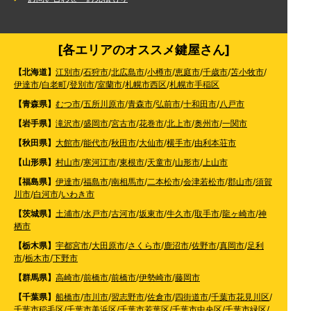
[各エリアのオススメ鍵屋さん]
【北海道】
江別市
/
石狩市
/
北広島市
/
小樽市
/
恵庭市
/
千歳市
/
苫小牧市
/
伊達市
/
白老町
/
登別市
/
室蘭市
/
札幌市西区
/
札幌市手稲区
【青森県】
むつ市
/
五所川原市
/
青森市
/
弘前市
/
十和田市
/
八戸市
【岩手県】
滝沢市
/
盛岡市
/
宮古市
/
花巻市
/
北上市
/
奥州市
/
一関市
【秋田県】
大館市
/
能代市
/
秋田市
/
大仙市
/
横手市
/
由利本荘市
【山形県】
村山市
/
寒河江市
/
東根市
/
天童市
/
山形市
/
上山市
【福島県】
伊達市
/
福島市
/
南相馬市
/
二本松市
/
会津若松市
/
郡山市
/
須賀
川市
/
白河市
/
いわき市
【茨城県】
土浦市
/
水戸市
/
古河市
/
坂東市
/
牛久市
/
取手市
/
龍ヶ崎市
/
神
栖市
【栃木県】
宇都宮市
/
大田原市
/
さくら市
/
鹿沼市
/
佐野市
/
真岡市
/
足利
市
/
栃木市
/
下野市
【群馬県】
高崎市
/
前橋市
/
前橋市
/
伊勢崎市
/
藤岡市
【千葉県】
船橋市
/
市川市
/
習志野市
/
佐倉市
/
四街道市
/
千葉市花見川区
/
千葉市稲毛区
/
千葉市美浜区
/
千葉市若葉区
/
千葉市中央区
/
千葉市緑区
/