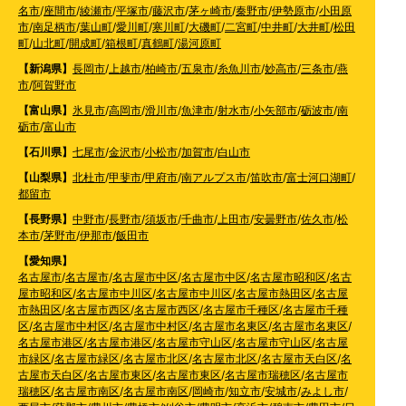
名市
/
座間市
/
綾瀬市
/
平塚市
/
藤沢市
/
茅ヶ崎市
/
秦野市
/
伊勢原市
/
小田原
市
/
南足柄市
/
葉山町
/
愛川町
/
寒川町
/
大磯町
/
二宮町
/
中井町
/
大井町
/
松田
町
/
山北町
/
開成町
/
箱根町
/
真鶴町
/
湯河原町
【新潟県】
長岡市
/
上越市
/
柏崎市
/
五泉市
/
糸魚川市
/
妙高市
/
三条市
/
燕
市
/
阿賀野市
【富山県】
氷見市
/
高岡市
/
滑川市
/
魚津市
/
射水市
/
小矢部市
/
砺波市
/
南
砺市
/
富山市
【石川県】
七尾市
/
金沢市
/
小松市
/
加賀市
/
白山市
【山梨県】
北杜市
/
甲斐市
/
甲府市
/
南アルプス市
/
笛吹市
/
富士河口湖町
/
都留市
【長野県】
中野市
/
長野市
/
須坂市
/
千曲市
/
上田市
/
安曇野市
/
佐久市
/
松
本市
/
茅野市
/
伊那市
/
飯田市
【愛知県】
名古屋市
/
名古屋市
/
名古屋市中区
/
名古屋市中区
/
名古屋市昭和区
/
名古
屋市昭和区
/
名古屋市中川区
/
名古屋市中川区
/
名古屋市熱田区
/
名古屋
市熱田区
/
名古屋市西区
/
名古屋市西区
/
名古屋市千種区
/
名古屋市千種
区
/
名古屋市中村区
/
名古屋市中村区
/
名古屋市名東区
/
名古屋市名東区
/
名古屋市港区
/
名古屋市港区
/
名古屋市守山区
/
名古屋市守山区
/
名古屋
市緑区
/
名古屋市緑区
/
名古屋市北区
/
名古屋市北区
/
名古屋市天白区
/
名
古屋市天白区
/
名古屋市東区
/
名古屋市東区
/
名古屋市瑞穂区
/
名古屋市
瑞穂区
/
名古屋市南区
/
名古屋市南区
/
岡崎市
/
知立市
/
安城市
/
みよし市
/