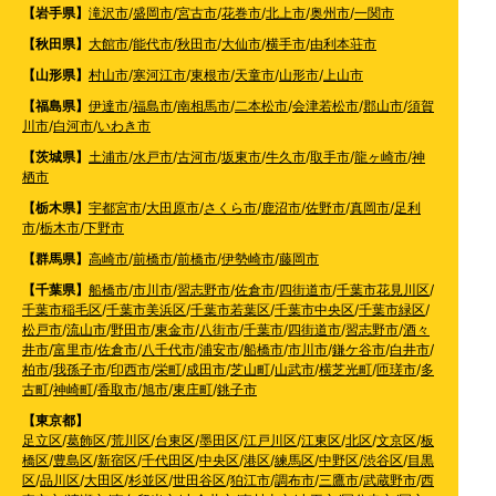
【岩手県】
滝沢市
/
盛岡市
/
宮古市
/
花巻市
/
北上市
/
奥州市
/
一関市
【秋田県】
大館市
/
能代市
/
秋田市
/
大仙市
/
横手市
/
由利本荘市
【山形県】
村山市
/
寒河江市
/
東根市
/
天童市
/
山形市
/
上山市
【福島県】
伊達市
/
福島市
/
南相馬市
/
二本松市
/
会津若松市
/
郡山市
/
須賀
川市
/
白河市
/
いわき市
【茨城県】
土浦市
/
水戸市
/
古河市
/
坂東市
/
牛久市
/
取手市
/
龍ヶ崎市
/
神
栖市
【栃木県】
宇都宮市
/
大田原市
/
さくら市
/
鹿沼市
/
佐野市
/
真岡市
/
足利
市
/
栃木市
/
下野市
【群馬県】
高崎市
/
前橋市
/
前橋市
/
伊勢崎市
/
藤岡市
【千葉県】
船橋市
/
市川市
/
習志野市
/
佐倉市
/
四街道市
/
千葉市花見川区
/
千葉市稲毛区
/
千葉市美浜区
/
千葉市若葉区
/
千葉市中央区
/
千葉市緑区
/
松戸市
/
流山市
/
野田市
/
東金市
/
八街市
/
千葉市
/
四街道市
/
習志野市
/
酒々
井市
/
富里市
/
佐倉市
/
八千代市
/
浦安市
/
船橋市
/
市川市
/
鎌ケ谷市
/
白井市
/
柏市
/
我孫子市
/
印西市
/
栄町
/
成田市
/
芝山町
/
山武市
/
横芝光町
/
匝瑳市
/
多
古町
/
神崎町
/
香取市
/
旭市
/
東庄町
/
銚子市
【東京都】
足立区
/
葛飾区
/
荒川区
/
台東区
/
墨田区
/
江戸川区
/
江東区
/
北区
/
文京区
/
板
橋区
/
豊島区
/
新宿区
/
千代田区
/
中央区
/
港区
/
練馬区
/
中野区
/
渋谷区
/
目黒
区
/
品川区
/
大田区
/
杉並区
/
世田谷区
/
狛江市
/
調布市
/
三鷹市
/
武蔵野市
/
西