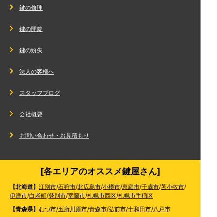
鍵の修理
鍵の開錠
鍵の紛失
法人の客様へ
スタッフブログ
会社概要
お問い合わせ・お見積もり
[各エリアのオススメ鍵屋さん]
【北海道】
江別市
/
石狩市
/
北広島市
/
小樽市
/
恵庭市
/
千歳市
/
苫小牧市
/
伊達市
/
白老町
/
登別市
/
室蘭市
/
札幌市西区
/
札幌市手稲区
【青森県】
むつ市
/
五所川原市
/
青森市
/
弘前市
/
十和田市
/
八戸市