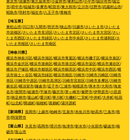
東京市
/
清瀬市
/
東久留米市
/
小金井市
/
東村山市
/
小平市
/
国分寺市
/
国立
市
/
府中市
/
稲城市
/
多摩市
/
町田市
/
東大和市
/
立川市
/
日野市
/
武蔵村山市
/
昭島市
/
羽村市
/
福生市
/
八王子市
/
青梅市
【埼玉県】
東松山市
/
川口市
/
入間市
/
所沢市
/
挟山市
/
川越市
/
さいたま市
/
さいたま
市岩槻区
/
さいたま市見沼区
/
さいたま市北区
/
さいたま市大宮区
/
さい
たま市西区
/
さいたま市緑区
/
さいたま市中央区
/
さいたま市浦和区
/
さ
いたま市桜区
/
さいたま市南区
【神奈川県】
横浜市神奈川区
/
横浜市旭区
/
横浜市青葉区
/
横浜市磯子区
/
横浜市泉区
/
横浜市金沢区
/
横浜市港南区
/
横浜市港北区
/
横浜市栄区
/
横浜市瀬谷区
/
横浜市戸塚区
/
横浜市都筑区
/
横浜市鶴見区
/
横浜市中区
/
横浜市西区
/
横
浜市保土ヶ谷区
/
横浜市緑区
/
横浜市南区
/
川崎市
/
川崎市川崎区
/
川崎市
幸区
/
川崎市中原区
/
川崎市高津区
/
川崎市宮前区
/
川崎市多摩区
/
川崎市
麻生区
/
横須賀市
/
鎌倉市
/
逗子市
/
三浦市
/
相模原市
/
厚木市
/
大和市
/
海老
名市
/
座間市
/
綾瀬市
/
平塚市
/
藤沢市
/
茅ヶ崎市
/
秦野市
/
伊勢原市
/
小田原
市
/
南足柄市
/
葉山町
/
愛川町
/
寒川町
/
大磯町
/
二宮町
/
中井町
/
大井町
/
松田
町
/
山北町
/
開成町
/
箱根町
/
真鶴町
/
湯河原町
【新潟県】
長岡市
/
上越市
/
柏崎市
/
五泉市
/
糸魚川市
/
妙高市
/
三条市
/
燕
市
/
阿賀野市
【富山県】
氷見市
/
高岡市
/
滑川市
/
魚津市
/
射水市
/
小矢部市
/
砺波市
/
南
砺市
/
富山市