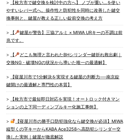
【枚方市で鍵交換を検討中の方へ】 ノブが重い…を使い
やすいレバー式へ。操作性と防犯性を同時に改善した鍵交
換事例と、鍵屋が教える正しい錠前交換の考え方
【
鍵屋が警告】三協アルミ × MIWA URキーの不調は前
兆です。
【
どこも無理と言われたBHシリンダー鍵折れ救出劇｜
交換NG・破壊NGの状況から導いた唯一の最適解】
【寝屋川市で1分解決を実現する鍵屋の判断力──南京錠
鍵開けの最適解と専門性の本質】
【枚方市で最短即日対応を実現！オートロック付きマン
ションの上下同一ディンプルキー化施工事例】
【寝屋川市の勝手口防犯強化なら鍵交換が必須】MIWA
縦型くの字キーからKABA Ace3258へ高防犯シリンダー交
換した実例｜鍵屋が徹底解説