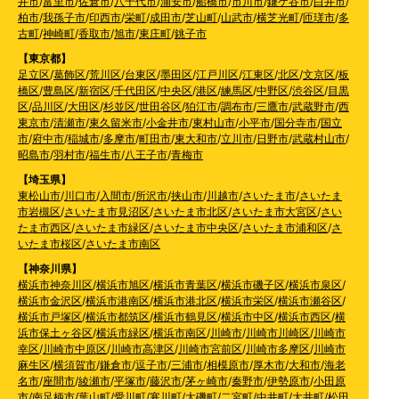
井市
/
富里市
/
佐倉市
/
八千代市
/
浦安市
/
船橋市
/
市川市
/
鎌ケ谷市
/
白井市
/
柏市
/
我孫子市
/
印西市
/
栄町
/
成田市
/
芝山町
/
山武市
/
横芝光町
/
匝瑳市
/
多
古町
/
神崎町
/
香取市
/
旭市
/
東庄町
/
銚子市
【東京都】
足立区
/
葛飾区
/
荒川区
/
台東区
/
墨田区
/
江戸川区
/
江東区
/
北区
/
文京区
/
板
橋区
/
豊島区
/
新宿区
/
千代田区
/
中央区
/
港区
/
練馬区
/
中野区
/
渋谷区
/
目黒
区
/
品川区
/
大田区
/
杉並区
/
世田谷区
/
狛江市
/
調布市
/
三鷹市
/
武蔵野市
/
西
東京市
/
清瀬市
/
東久留米市
/
小金井市
/
東村山市
/
小平市
/
国分寺市
/
国立
市
/
府中市
/
稲城市
/
多摩市
/
町田市
/
東大和市
/
立川市
/
日野市
/
武蔵村山市
/
昭島市
/
羽村市
/
福生市
/
八王子市
/
青梅市
【埼玉県】
東松山市
/
川口市
/
入間市
/
所沢市
/
挟山市
/
川越市
/
さいたま市
/
さいたま
市岩槻区
/
さいたま市見沼区
/
さいたま市北区
/
さいたま市大宮区
/
さい
たま市西区
/
さいたま市緑区
/
さいたま市中央区
/
さいたま市浦和区
/
さ
いたま市桜区
/
さいたま市南区
【神奈川県】
横浜市神奈川区
/
横浜市旭区
/
横浜市青葉区
/
横浜市磯子区
/
横浜市泉区
/
横浜市金沢区
/
横浜市港南区
/
横浜市港北区
/
横浜市栄区
/
横浜市瀬谷区
/
横浜市戸塚区
/
横浜市都筑区
/
横浜市鶴見区
/
横浜市中区
/
横浜市西区
/
横
浜市保土ヶ谷区
/
横浜市緑区
/
横浜市南区
/
川崎市
/
川崎市川崎区
/
川崎市
幸区
/
川崎市中原区
/
川崎市高津区
/
川崎市宮前区
/
川崎市多摩区
/
川崎市
麻生区
/
横須賀市
/
鎌倉市
/
逗子市
/
三浦市
/
相模原市
/
厚木市
/
大和市
/
海老
名市
/
座間市
/
綾瀬市
/
平塚市
/
藤沢市
/
茅ヶ崎市
/
秦野市
/
伊勢原市
/
小田原
市
/
南足柄市
/
葉山町
/
愛川町
/
寒川町
/
大磯町
/
二宮町
/
中井町
/
大井町
/
松田