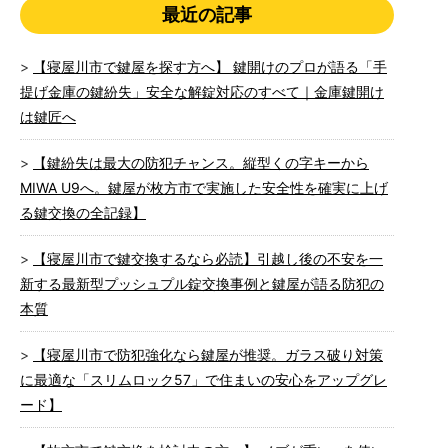
最近の記事
【寝屋川市で鍵屋を探す方へ】 鍵開けのプロが語る「手
提げ金庫の鍵紛失」安全な解錠対応のすべて｜金庫鍵開け
は鍵匠へ
【鍵紛失は最大の防犯チャンス。縦型くの字キーから
MIWA U9へ。鍵屋が枚方市で実施した安全性を確実に上げ
る鍵交換の全記録】
【寝屋川市で鍵交換するなら必読】引越し後の不安を一
新する最新型プッシュプル錠交換事例と鍵屋が語る防犯の
本質
【寝屋川市で防犯強化なら鍵屋が推奨。ガラス破り対策
に最適な「スリムロック57」で住まいの安心をアップグレ
ード】