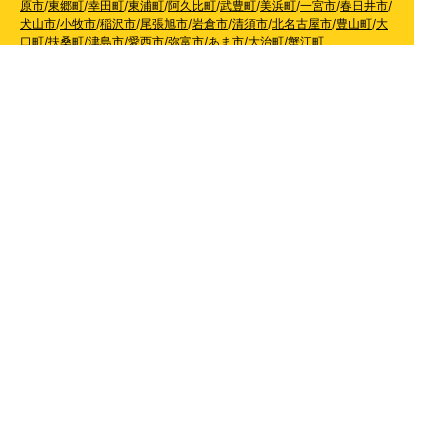
原市
/
東郷町
/
幸田町
/
東浦町
/
阿久比町
/
武豊町
/
美浜町
/
一宮市
/
春日井市
/
犬山市
/
小牧市
/
稲沢市
/
尾張旭市
/
岩倉市
/
清須市
/
北名古屋市
/
豊山町
/
大
口町
/
扶桑町
/
津島市
/
愛西市
/
弥富市
/
あま市
/
大治町
/
蟹江町
【静岡県】
浜松市天竜区
/
浜松市北区
/
浜松市浜北区
/
浜松市東区
/
浜松
市西区
/
浜松市中区
/
浜松市南区
/
静岡市
/
清水区
/
葵区
/
駿河区
/
藤枝市
/
島
田市
/
焼津市
/
牧之原市
/
菊川市
/
掛川市
/
袋井市
【滋賀県】
長浜市
/
彦根市
/
大津市
/
守山市
/
野洲市
/
東近江市
/
草津市
/
栗
東市
/
湖南市
/
甲賀市
【奈良県】
奈良市
/
生駒市
/
大和郡山市
/
天理市
/
香芝市
/
大和高田市
/
桜井
市
/
葛城市
/
橿原市
【京都府】
京都市
/
南丹市
/
亀岡市
/
向日市
/
長岡京市
/
宇治市
/
八幡市
/
城
陽市
/
京田辺市
/
木津川市
【和歌山県】
橋本市
/
かつらぎ町
/
紀の川市
/
岩出市
/
和歌山市
/
紀美野町
/
海南市
/
有田市
/
有田川町
【大阪府】
枚方市
/
寝屋川市
/
高槻市
/
四條畷市
/
吹田市
/
吹田市
/
豊中市
/
東大阪市
/
八尾市
/
松原市
/
羽曳野市
/
富田林市
/
堺市
/
岸和田市
/
和泉市
/
摂
津市
/
守口市
/
門真市
【兵庫県】
姫路市
/
神戸市
/
神戸市北区
/
神戸市灘区
/
神戸市中央区
/
神戸市兵庫区
/
神
戸市長田区
/
神戸市須磨区
/
神戸市垂水区
/
神戸市西区
/
神戸市東灘区
/
三
田市
/
川西市
/
宝塚市
/
西宮市
/
伊丹市
/
芦屋市
/
尼崎市
/
加古川市
/
明石市