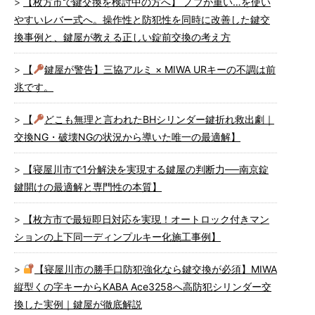
【枚方市で鍵交換を検討中の方へ】 ノブが重い…を使い
やすいレバー式へ。操作性と防犯性を同時に改善した鍵交
換事例と、鍵屋が教える正しい錠前交換の考え方
【
鍵屋が警告】三協アルミ × MIWA URキーの不調は前
兆です。
【
どこも無理と言われたBHシリンダー鍵折れ救出劇｜
交換NG・破壊NGの状況から導いた唯一の最適解】
【寝屋川市で1分解決を実現する鍵屋の判断力──南京錠
鍵開けの最適解と専門性の本質】
【枚方市で最短即日対応を実現！オートロック付きマン
ションの上下同一ディンプルキー化施工事例】
【寝屋川市の勝手口防犯強化なら鍵交換が必須】MIWA
縦型くの字キーからKABA Ace3258へ高防犯シリンダー交
換した実例｜鍵屋が徹底解説