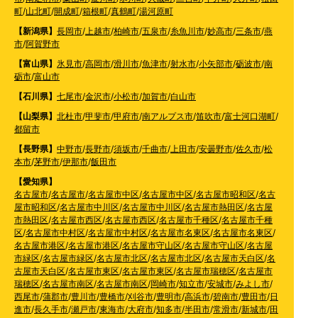
町
/
山北町
/
開成町
/
箱根町
/
真鶴町
/
湯河原町
【新潟県】
長岡市
/
上越市
/
柏崎市
/
五泉市
/
糸魚川市
/
妙高市
/
三条市
/
燕
市
/
阿賀野市
【富山県】
氷見市
/
高岡市
/
滑川市
/
魚津市
/
射水市
/
小矢部市
/
砺波市
/
南
砺市
/
富山市
【石川県】
七尾市
/
金沢市
/
小松市
/
加賀市
/
白山市
【山梨県】
北杜市
/
甲斐市
/
甲府市
/
南アルプス市
/
笛吹市
/
富士河口湖町
/
都留市
【長野県】
中野市
/
長野市
/
須坂市
/
千曲市
/
上田市
/
安曇野市
/
佐久市
/
松
本市
/
茅野市
/
伊那市
/
飯田市
【愛知県】
名古屋市
/
名古屋市
/
名古屋市中区
/
名古屋市中区
/
名古屋市昭和区
/
名古
屋市昭和区
/
名古屋市中川区
/
名古屋市中川区
/
名古屋市熱田区
/
名古屋
市熱田区
/
名古屋市西区
/
名古屋市西区
/
名古屋市千種区
/
名古屋市千種
区
/
名古屋市中村区
/
名古屋市中村区
/
名古屋市名東区
/
名古屋市名東区
/
名古屋市港区
/
名古屋市港区
/
名古屋市守山区
/
名古屋市守山区
/
名古屋
市緑区
/
名古屋市緑区
/
名古屋市北区
/
名古屋市北区
/
名古屋市天白区
/
名
古屋市天白区
/
名古屋市東区
/
名古屋市東区
/
名古屋市瑞穂区
/
名古屋市
瑞穂区
/
名古屋市南区
/
名古屋市南区
/
岡崎市
/
知立市
/
安城市
/
みよし市
/
西尾市
/
蒲郡市
/
豊川市
/
豊橋市
/
刈谷市
/
豊明市
/
高浜市
/
碧南市
/
豊田市
/
日
進市
/
長久手市
/
瀬戸市
/
東海市
/
大府市
/
知多市
/
半田市
/
常滑市
/
新城市
/
田