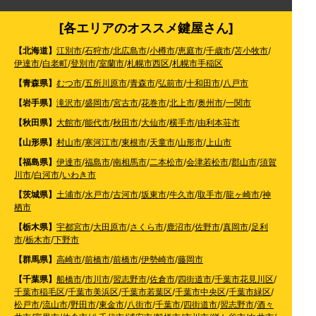
[各エリアのオススメ鍵屋さん]
【北海道】
江別市
/
石狩市
/
北広島市
/
小樽市
/
恵庭市
/
千歳市
/
苫小牧市
/
伊達市
/
白老町
/
登別市
/
室蘭市
/
札幌市西区
/
札幌市手稲区
【青森県】
むつ市
/
五所川原市
/
青森市
/
弘前市
/
十和田市
/
八戸市
【岩手県】
滝沢市
/
盛岡市
/
宮古市
/
花巻市
/
北上市
/
奥州市
/
一関市
【秋田県】
大館市
/
能代市
/
秋田市
/
大仙市
/
横手市
/
由利本荘市
【山形県】
村山市
/
寒河江市
/
東根市
/
天童市
/
山形市
/
上山市
【福島県】
伊達市
/
福島市
/
南相馬市
/
二本松市
/
会津若松市
/
郡山市
/
須賀
川市
/
白河市
/
いわき市
【茨城県】
土浦市
/
水戸市
/
古河市
/
坂東市
/
牛久市
/
取手市
/
龍ヶ崎市
/
神
栖市
【栃木県】
宇都宮市
/
大田原市
/
さくら市
/
鹿沼市
/
佐野市
/
真岡市
/
足利
市
/
栃木市
/
下野市
【群馬県】
高崎市
/
前橋市
/
前橋市
/
伊勢崎市
/
藤岡市
【千葉県】
船橋市
/
市川市
/
習志野市
/
佐倉市
/
四街道市
/
千葉市花見川区
/
千葉市稲毛区
/
千葉市美浜区
/
千葉市若葉区
/
千葉市中央区
/
千葉市緑区
/
松戸市
/
流山市
/
野田市
/
東金市
/
八街市
/
千葉市
/
四街道市
/
習志野市
/
酒々