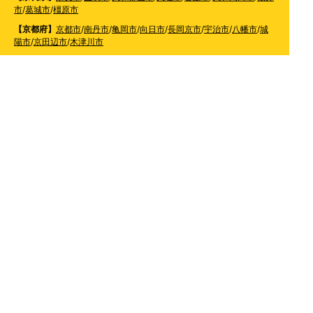
市
/
葛城市
/
橿原市
【京都府】
京都市
/
南丹市
/
亀岡市
/
向日市
/
長岡京市
/
宇治市
/
八幡市
/
城
陽市
/
京田辺市
/
木津川市
【和歌山県】
橋本市
/
かつらぎ町
/
紀の川市
/
岩出市
/
和歌山市
/
紀美野町
/
海南市
/
有田市
/
有田川町
【大阪府】
枚方市
/
寝屋川市
/
高槻市
/
四條畷市
/
吹田市
/
吹田市
/
豊中市
/
東大阪市
/
八尾市
/
松原市
/
羽曳野市
/
富田林市
/
堺市
/
岸和田市
/
和泉市
/
摂
津市
/
守口市
/
門真市
【兵庫県】
姫路市
/
神戸市
/
神戸市北区
/
神戸市灘区
/
神戸市中央区
/
神戸市兵庫区
/
神
戸市長田区
/
神戸市須磨区
/
神戸市垂水区
/
神戸市西区
/
神戸市東灘区
/
三
田市
/
川西市
/
宝塚市
/
西宮市
/
伊丹市
/
芦屋市
/
尼崎市
/
加古川市
/
明石市
【広島県】
呉市
【山口県】
山口市
/
下関市
/
山陽小野田市
/
宇部市
/
防府市
/
周南市
/
下松市
【香川県】
観音寺市
/
三豊市
/
善通寺市
/
丸亀市
/
坂出市
/
高松市
/
さぬき
市
/
東かがわ市
【愛媛県】
伊予市
/
東温市
/
松山市
/
今治市
/
西条市
/
新居浜市
/
四国中央市
【福岡県】
福岡市東区
/
福岡市南区
/
福岡市博多区
/
福岡市早良区
/
福岡市西区
/
福岡
市中央区
/
福岡市城南区
/
北九州市八幡西区
/
北九州市小倉南区
/
北九州