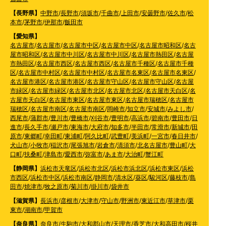
【長野県】
中野市
/
長野市
/
須坂市
/
千曲市
/
上田市
/
安曇野市
/
佐久市
/
松
本市
/
茅野市
/
伊那市
/
飯田市
【愛知県】
名古屋市
/
名古屋市
/
名古屋市中区
/
名古屋市中区
/
名古屋市昭和区
/
名古
屋市昭和区
/
名古屋市中川区
/
名古屋市中川区
/
名古屋市熱田区
/
名古屋
市熱田区
/
名古屋市西区
/
名古屋市西区
/
名古屋市千種区
/
名古屋市千種
区
/
名古屋市中村区
/
名古屋市中村区
/
名古屋市名東区
/
名古屋市名東区
/
名古屋市港区
/
名古屋市港区
/
名古屋市守山区
/
名古屋市守山区
/
名古屋
市緑区
/
名古屋市緑区
/
名古屋市北区
/
名古屋市北区
/
名古屋市天白区
/
名
古屋市天白区
/
名古屋市東区
/
名古屋市東区
/
名古屋市瑞穂区
/
名古屋市
瑞穂区
/
名古屋市南区
/
名古屋市南区
/
岡崎市
/
知立市
/
安城市
/
みよし市
/
西尾市
/
蒲郡市
/
豊川市
/
豊橋市
/
刈谷市
/
豊明市
/
高浜市
/
碧南市
/
豊田市
/
日
進市
/
長久手市
/
瀬戸市
/
東海市
/
大府市
/
知多市
/
半田市
/
常滑市
/
新城市
/
田
原市
/
東郷町
/
幸田町
/
東浦町
/
阿久比町
/
武豊町
/
美浜町
/
一宮市
/
春日井市
/
犬山市
/
小牧市
/
稲沢市
/
尾張旭市
/
岩倉市
/
清須市
/
北名古屋市
/
豊山町
/
大
口町
/
扶桑町
/
津島市
/
愛西市
/
弥富市
/
あま市
/
大治町
/
蟹江町
【静岡県】
浜松市天竜区
/
浜松市北区
/
浜松市浜北区
/
浜松市東区
/
浜松
市西区
/
浜松市中区
/
浜松市南区
/
静岡市
/
清水区
/
葵区
/
駿河区
/
藤枝市
/
島
田市
/
焼津市
/
牧之原市
/
菊川市
/
掛川市
/
袋井市
【滋賀県】
長浜市
/
彦根市
/
大津市
/
守山市
/
野洲市
/
東近江市
/
草津市
/
栗
東市
/
湖南市
/
甲賀市
【奈良県】
奈良市
/
生駒市
/
大和郡山市
/
天理市
/
香芝市
/
大和高田市
/
桜井