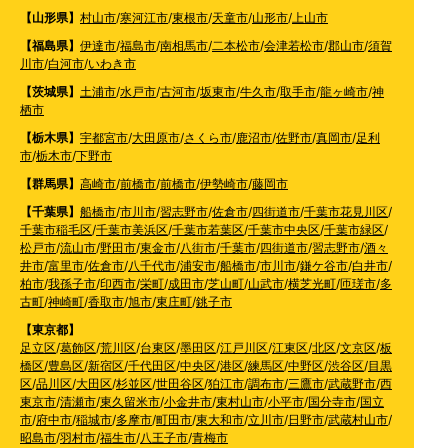
【山形県】
村山市
/
寒河江市
/
東根市
/
天童市
/
山形市
/
上山市
【福島県】
伊達市
/
福島市
/
南相馬市
/
二本松市
/
会津若松市
/
郡山市
/
須賀
川市
/
白河市
/
いわき市
【茨城県】
土浦市
/
水戸市
/
古河市
/
坂東市
/
牛久市
/
取手市
/
龍ヶ崎市
/
神
栖市
【栃木県】
宇都宮市
/
大田原市
/
さくら市
/
鹿沼市
/
佐野市
/
真岡市
/
足利
市
/
栃木市
/
下野市
【群馬県】
高崎市
/
前橋市
/
前橋市
/
伊勢崎市
/
藤岡市
【千葉県】
船橋市
/
市川市
/
習志野市
/
佐倉市
/
四街道市
/
千葉市花見川区
/
千葉市稲毛区
/
千葉市美浜区
/
千葉市若葉区
/
千葉市中央区
/
千葉市緑区
/
松戸市
/
流山市
/
野田市
/
東金市
/
八街市
/
千葉市
/
四街道市
/
習志野市
/
酒々
井市
/
富里市
/
佐倉市
/
八千代市
/
浦安市
/
船橋市
/
市川市
/
鎌ケ谷市
/
白井市
/
柏市
/
我孫子市
/
印西市
/
栄町
/
成田市
/
芝山町
/
山武市
/
横芝光町
/
匝瑳市
/
多
古町
/
神崎町
/
香取市
/
旭市
/
東庄町
/
銚子市
【東京都】
足立区
/
葛飾区
/
荒川区
/
台東区
/
墨田区
/
江戸川区
/
江東区
/
北区
/
文京区
/
板
橋区
/
豊島区
/
新宿区
/
千代田区
/
中央区
/
港区
/
練馬区
/
中野区
/
渋谷区
/
目黒
区
/
品川区
/
大田区
/
杉並区
/
世田谷区
/
狛江市
/
調布市
/
三鷹市
/
武蔵野市
/
西
東京市
/
清瀬市
/
東久留米市
/
小金井市
/
東村山市
/
小平市
/
国分寺市
/
国立
市
/
府中市
/
稲城市
/
多摩市
/
町田市
/
東大和市
/
立川市
/
日野市
/
武蔵村山市
/
昭島市
/
羽村市
/
福生市
/
八王子市
/
青梅市