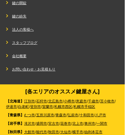
鍵の開錠
鍵の紛失
法人の客様へ
スタッフブログ
会社概要
お問い合わせ・お見積もり
[各エリアのオススメ鍵屋さん]
【北海道】
江別市
/
石狩市
/
北広島市
/
小樽市
/
恵庭市
/
千歳市
/
苫小牧市
/
伊達市
/
白老町
/
登別市
/
室蘭市
/
札幌市西区
/
札幌市手稲区
【青森県】
むつ市
/
五所川原市
/
青森市
/
弘前市
/
十和田市
/
八戸市
【岩手県】
滝沢市
/
盛岡市
/
宮古市
/
花巻市
/
北上市
/
奥州市
/
一関市
【秋田県】
大館市
/
能代市
/
秋田市
/
大仙市
/
横手市
/
由利本荘市