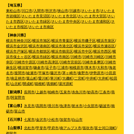
【埼玉県】
東松山市
/
川口市
/
入間市
/
所沢市
/
挟山市
/
川越市
/
さいたま市
/
さいたま
市岩槻区
/
さいたま市見沼区
/
さいたま市北区
/
さいたま市大宮区
/
さい
たま市西区
/
さいたま市緑区
/
さいたま市中央区
/
さいたま市浦和区
/
さ
いたま市桜区
/
さいたま市南区
【神奈川県】
横浜市神奈川区
/
横浜市旭区
/
横浜市青葉区
/
横浜市磯子区
/
横浜市泉区
/
横浜市金沢区
/
横浜市港南区
/
横浜市港北区
/
横浜市栄区
/
横浜市瀬谷区
/
横浜市戸塚区
/
横浜市都筑区
/
横浜市鶴見区
/
横浜市中区
/
横浜市西区
/
横
浜市保土ヶ谷区
/
横浜市緑区
/
横浜市南区
/
川崎市
/
川崎市川崎区
/
川崎市
幸区
/
川崎市中原区
/
川崎市高津区
/
川崎市宮前区
/
川崎市多摩区
/
川崎市
麻生区
/
横須賀市
/
鎌倉市
/
逗子市
/
三浦市
/
相模原市
/
厚木市
/
大和市
/
海老
名市
/
座間市
/
綾瀬市
/
平塚市
/
藤沢市
/
茅ヶ崎市
/
秦野市
/
伊勢原市
/
小田原
市
/
南足柄市
/
葉山町
/
愛川町
/
寒川町
/
大磯町
/
二宮町
/
中井町
/
大井町
/
松田
町
/
山北町
/
開成町
/
箱根町
/
真鶴町
/
湯河原町
【新潟県】
長岡市
/
上越市
/
柏崎市
/
五泉市
/
糸魚川市
/
妙高市
/
三条市
/
燕
市
/
阿賀野市
【富山県】
氷見市
/
高岡市
/
滑川市
/
魚津市
/
射水市
/
小矢部市
/
砺波市
/
南
砺市
/
富山市
【石川県】
七尾市
/
金沢市
/
小松市
/
加賀市
/
白山市
【山梨県】
北杜市
/
甲斐市
/
甲府市
/
南アルプス市
/
笛吹市
/
富士河口湖町
/
都留市