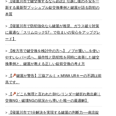
【寝屋川市で鍵交換するなら必読】引越し後の不安を一
新する最新型プッシュプル錠交換事例と鍵屋が語る防犯の
本質
【寝屋川市で防犯強化なら鍵屋が推奨。ガラス破り対策
に最適な「スリムロック57」で住まいの安心をアップグレ
ード】
【枚方市で鍵交換を検討中の方へ】 ノブが重い…を使い
やすいレバー式へ。操作性と防犯性を同時に改善した鍵交
換事例と、鍵屋が教える正しい錠前交換の考え方
【
鍵屋が警告】三協アルミ × MIWA URキーの不調は前
兆です。
【
どこも無理と言われたBHシリンダー鍵折れ救出劇｜
交換NG・破壊NGの状況から導いた唯一の最適解】
【寝屋川市で1分解決を実現する鍵屋の判断力──南京錠