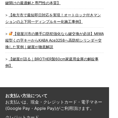
鍵開けの最適解と専門性の本質】
【枚方市で最短即日対応を実現！オートロック付きマン
ションの上下同一ディンプルキー化施工事例】
【寝屋川市の勝手口防犯強化なら鍵交換が必須】MIWA
縦型くの字キーからKABA Ace3258へ高防犯シリンダー交
換した実例｜鍵屋が徹底解説
【鍵屋が語る｜BROTHER製60cm家庭用金庫の解錠事
例】
お支払い方法について
お支払いは、現金・クレジットカード・電子マネー
(Google Pay・Apple Pay)がご利用頂けます。
クレジットカード