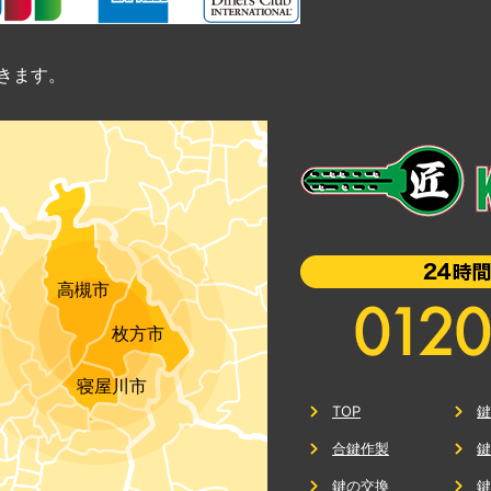
きます。
高槻市
枚方市
寝屋川市
TOP
合鍵作製
鍵の交換