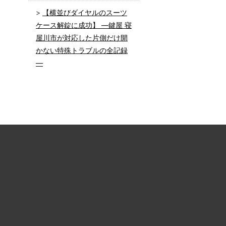
【横並びダイヤルのスーツ
ケース解錠に成功】 ―鍵屋 寝
屋川市が対応した片側だけ開
かない特殊トラブルの全記録
―