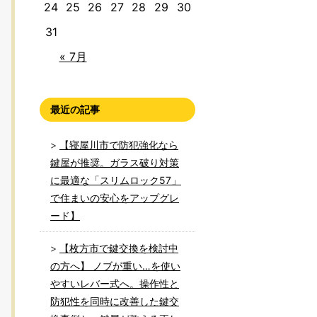
24
25
26
27
28
29
30
31
« 7月
最近の記事
【寝屋川市で防犯強化なら
鍵屋が推奨。ガラス破り対策
に最適な「スリムロック57」
で住まいの安心をアップグレ
ード】
【枚方市で鍵交換を検討中
の方へ】 ノブが重い…を使い
やすいレバー式へ。操作性と
防犯性を同時に改善した鍵交