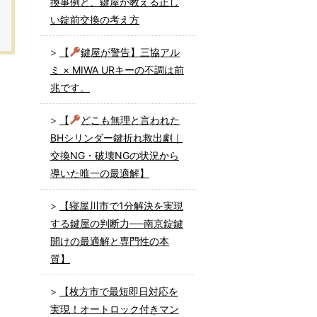
換事例と、鍵屋が教える正し
い錠前交換の考え方
【
鍵屋が警告】三協アル
ミ × MIWA URキーの不調は前
兆です。
【
どこも無理と言われた
BHシリンダー鍵折れ救出劇｜
交換NG・破壊NGの状況から
導いた唯一の最適解】
【寝屋川市で1分解決を実現
する鍵屋の判断力──南京錠鍵
開けの最適解と専門性の本
質】
【枚方市で最短即日対応を
実現！オートロック付きマン