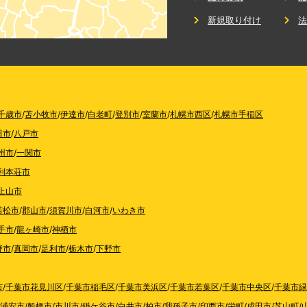
新規取り付け
千歳市
/
苫小牧市
/
伊達市
/
白老町
/
登別市
/
室蘭市
/
札幌市西区
/
札幌市手稲区
田市
/
八戸市
州市
/
一関市
利本荘市
上山市
若松市
/
郡山市
/
須賀川市
/
白河市
/
いわき市
手市
/
龍ヶ崎市
/
神栖市
野市
/
真岡市
/
足利市
/
栃木市
/
下野市
市
/
千葉市花見川区
/
千葉市稲毛区
/
千葉市美浜区
/
千葉市若葉区
/
千葉市中央区
/
千葉市緑
浦安市
/
船橋市
/
市川市
/
鎌ケ谷市
/
白井市
/
柏市
/
我孫子市
/
印西市
/
栄町
/
成田市
/
芝山町
/