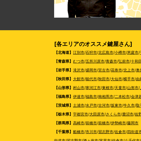
[各エリアのオススメ鍵屋さん]
【北海道】
江別市
/
石狩市
/
北広島市
/
小樽市
/
恵庭市
/
【青森県】
むつ市
/
五所川原市
/
青森市
/
弘前市
/
十和
【岩手県】
滝沢市
/
盛岡市
/
宮古市
/
花巻市
/
北上市
/
奥
【秋田県】
大館市
/
能代市
/
秋田市
/
大仙市
/
横手市
/
由
【山形県】
村山市
/
寒河江市
/
東根市
/
天童市
/
山形市
/
【福島県】
伊達市
/
福島市
/
南相馬市
/
二本松市
/
会津
【茨城県】
土浦市
/
水戸市
/
古河市
/
坂東市
/
牛久市
/
取
【栃木県】
宇都宮市
/
大田原市
/
さくら市
/
鹿沼市
/
佐
【群馬県】
高崎市
/
前橋市
/
前橋市
/
伊勢崎市
/
藤岡市
【千葉県】
船橋市
/
市川市
/
習志野市
/
佐倉市
/
四街道
街道市
/
習志野市
/
酒々井市
/
富里市
/
佐倉市
/
八千代市
/