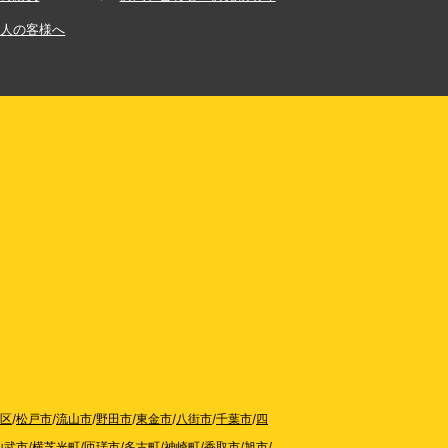
法人の客様へ
区
/
松戸市
/
流山市
/
野田市
/
東金市
/
八街市
/
千葉市
/
四
山武市
/
横芝光町
/
匝瑳市
/
多古町
/
神崎町
/
香取市
/
旭市
/