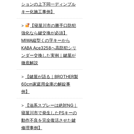
ションの上下同一ディンプル
キー化施工事例】
【寝屋川市の勝手口防犯
強化なら鍵交換が必須】
MIWA縦型くの字キーから
KABA Ace3258へ高防犯シリ
ンダー交換した実例｜鍵屋が
徹底解説
【鍵屋が語る｜BROTHER製
60cm家庭用金庫の解錠事
例】
【油系スプレーは絶対NG｜
寝屋川市で発生したPSキーの
動作不良を完全復活させた鍵
修理事例】