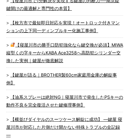
【寝屋川市で1分解決を実現する鍵屋の判断力──南京錠
鍵開けの最適解と専門性の本質】
【枚方市で最短即日対応を実現！オートロック付きマン
ションの上下同一ディンプルキー化施工事例】
【寝屋川市の勝手口防犯強化なら鍵交換が必須】MIWA
縦型くの字キーからKABA Ace3258へ高防犯シリンダー交
換した実例｜鍵屋が徹底解説
【鍵屋が語る｜BROTHER製60cm家庭用金庫の解錠事
例】
【油系スプレーは絶対NG｜寝屋川市で発生したPSキーの
動作不良を完全復活させた鍵修理事例】
【横並びダイヤルのスーツケース解錠に成功】 ―鍵屋 寝
屋川市が対応した片側だけ開かない特殊トラブルの全記録
―