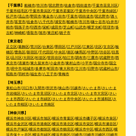
【千葉県】
船橋市
/
市川市
/
習志野市
/
佐倉市
/
四街道市
/
千葉市花見川区
/
千葉市稲毛区
/
千葉市美浜区
/
千葉市若葉区
/
千葉市中央区
/
千葉市緑区
/
松戸市
/
流山市
/
野田市
/
東金市
/
八街市
/
千葉市
/
四街道市
/
習志野市
/
酒々
井市
/
富里市
/
佐倉市
/
八千代市
/
浦安市
/
船橋市
/
市川市
/
鎌ケ谷市
/
白井市
/
柏市
/
我孫子市
/
印西市
/
栄町
/
成田市
/
芝山町
/
山武市
/
横芝光町
/
匝瑳市
/
多
古町
/
神崎町
/
香取市
/
旭市
/
東庄町
/
銚子市
【東京都】
足立区
/
葛飾区
/
荒川区
/
台東区
/
墨田区
/
江戸川区
/
江東区
/
北区
/
文京区
/
板
橋区
/
豊島区
/
新宿区
/
千代田区
/
中央区
/
港区
/
練馬区
/
中野区
/
渋谷区
/
目黒
区
/
品川区
/
大田区
/
杉並区
/
世田谷区
/
狛江市
/
調布市
/
三鷹市
/
武蔵野市
/
西
東京市
/
清瀬市
/
東久留米市
/
小金井市
/
東村山市
/
小平市
/
国分寺市
/
国立
市
/
府中市
/
稲城市
/
多摩市
/
町田市
/
東大和市
/
立川市
/
日野市
/
武蔵村山市
/
昭島市
/
羽村市
/
福生市
/
八王子市
/
青梅市
【埼玉県】
東松山市
/
川口市
/
入間市
/
所沢市
/
挟山市
/
川越市
/
さいたま市
/
さいたま
市岩槻区
/
さいたま市見沼区
/
さいたま市北区
/
さいたま市大宮区
/
さい
たま市西区
/
さいたま市緑区
/
さいたま市中央区
/
さいたま市浦和区
/
さ
いたま市桜区
/
さいたま市南区
【神奈川県】
横浜市神奈川区
/
横浜市旭区
/
横浜市青葉区
/
横浜市磯子区
/
横浜市泉区
/
横浜市金沢区
/
横浜市港南区
/
横浜市港北区
/
横浜市栄区
/
横浜市瀬谷区
/
横浜市戸塚区
/
横浜市都筑区
/
横浜市鶴見区
/
横浜市中区
/
横浜市西区
/
横
浜市保土ヶ谷区
/
横浜市緑区
/
横浜市南区
/
川崎市
/
川崎市川崎区
/
川崎市