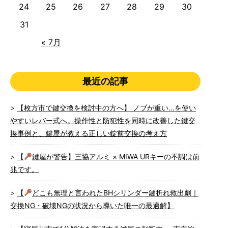
24
25
26
27
28
29
30
31
« 7月
最近の記事
【枚方市で鍵交換を検討中の方へ】 ノブが重い…を使い
やすいレバー式へ。操作性と防犯性を同時に改善した鍵交
換事例と、鍵屋が教える正しい錠前交換の考え方
【
鍵屋が警告】三協アルミ × MIWA URキーの不調は前
兆です。
【
どこも無理と言われたBHシリンダー鍵折れ救出劇｜
交換NG・破壊NGの状況から導いた唯一の最適解】