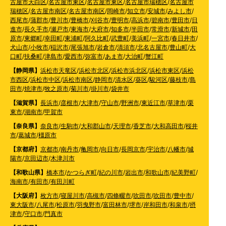
古屋市天白区
/
名古屋市東区
/
名古屋市東区
/
名古屋市瑞穂区
/
名古屋市
瑞穂区
/
名古屋市南区
/
名古屋市南区
/
岡崎市
/
知立市
/
安城市
/
みよし市
/
西尾市
/
蒲郡市
/
豊川市
/
豊橋市
/
刈谷市
/
豊明市
/
高浜市
/
碧南市
/
豊田市
/
日
進市
/
長久手市
/
瀬戸市
/
東海市
/
大府市
/
知多市
/
半田市
/
常滑市
/
新城市
/
田
原市
/
東郷町
/
幸田町
/
東浦町
/
阿久比町
/
武豊町
/
美浜町
/
一宮市
/
春日井市
/
犬山市
/
小牧市
/
稲沢市
/
尾張旭市
/
岩倉市
/
清須市
/
北名古屋市
/
豊山町
/
大
口町
/
扶桑町
/
津島市
/
愛西市
/
弥富市
/
あま市
/
大治町
/
蟹江町
【静岡県】
浜松市天竜区
/
浜松市北区
/
浜松市浜北区
/
浜松市東区
/
浜松
市西区
/
浜松市中区
/
浜松市南区
/
静岡市
/
清水区
/
葵区
/
駿河区
/
藤枝市
/
島
田市
/
焼津市
/
牧之原市
/
菊川市
/
掛川市
/
袋井市
【滋賀県】
長浜市
/
彦根市
/
大津市
/
守山市
/
野洲市
/
東近江市
/
草津市
/
栗
東市
/
湖南市
/
甲賀市
【奈良県】
奈良市
/
生駒市
/
大和郡山市
/
天理市
/
香芝市
/
大和高田市
/
桜井
市
/
葛城市
/
橿原市
【京都府】
京都市
/
南丹市
/
亀岡市
/
向日市
/
長岡京市
/
宇治市
/
八幡市
/
城
陽市
/
京田辺市
/
木津川市
【和歌山県】
橋本市
/
かつらぎ町
/
紀の川市
/
岩出市
/
和歌山市
/
紀美野町
/
海南市
/
有田市
/
有田川町
【大阪府】
枚方市
/
寝屋川市
/
高槻市
/
四條畷市
/
吹田市
/
吹田市
/
豊中市
/
東大阪市
/
八尾市
/
松原市
/
羽曳野市
/
富田林市
/
堺市
/
岸和田市
/
和泉市
/
摂
津市
/
守口市
/
門真市