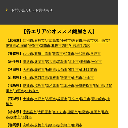
お問い合わせ・お見積もり
[各エリアのオススメ鍵屋さん]
【北海道】
江別市
/
石狩市
/
北広島市
/
小樽市
/
恵庭市
/
千歳市
/
苫小牧市
/
伊達市
/
白老町
/
登別市
/
室蘭市
/
札幌市西区
/
札幌市手稲区
【青森県】
むつ市
/
五所川原市
/
青森市
/
弘前市
/
十和田市
/
八戸市
【岩手県】
滝沢市
/
盛岡市
/
宮古市
/
花巻市
/
北上市
/
奥州市
/
一関市
【秋田県】
大館市
/
能代市
/
秋田市
/
大仙市
/
横手市
/
由利本荘市
【山形県】
村山市
/
寒河江市
/
東根市
/
天童市
/
山形市
/
上山市
【福島県】
伊達市
/
福島市
/
南相馬市
/
二本松市
/
会津若松市
/
郡山市
/
須賀
川市
/
白河市
/
いわき市
【茨城県】
土浦市
/
水戸市
/
古河市
/
坂東市
/
牛久市
/
取手市
/
龍ヶ崎市
/
神
栖市
【栃木県】
宇都宮市
/
大田原市
/
さくら市
/
鹿沼市
/
佐野市
/
真岡市
/
足利
市
/
栃木市
/
下野市
【群馬県】
高崎市
/
前橋市
/
前橋市
/
伊勢崎市
/
藤岡市