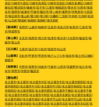
幸区
/
川崎市中原区
/
川崎市高津区
/
川崎市宮前区
/
川崎市多摩区
/
川崎市
麻生区
/
横須賀市
/
鎌倉市
/
逗子市
/
三浦市
/
相模原市
/
厚木市
/
大和市
/
海老
名市
/
座間市
/
綾瀬市
/
平塚市
/
藤沢市
/
茅ヶ崎市
/
秦野市
/
伊勢原市
/
小田原
市
/
南足柄市
/
葉山町
/
愛川町
/
寒川町
/
大磯町
/
二宮町
/
中井町
/
大井町
/
松田
町
/
山北町
/
開成町
/
箱根町
/
真鶴町
/
湯河原町
【新潟県】
長岡市
/
上越市
/
柏崎市
/
五泉市
/
糸魚川市
/
妙高市
/
三条市
/
燕
市
/
阿賀野市
【富山県】
氷見市
/
高岡市
/
滑川市
/
魚津市
/
射水市
/
小矢部市
/
砺波市
/
南
砺市
/
富山市
【石川県】
七尾市
/
金沢市
/
小松市
/
加賀市
/
白山市
【山梨県】
北杜市
/
甲斐市
/
甲府市
/
南アルプス市
/
笛吹市
/
富士河口湖町
/
都留市
【長野県】
中野市
/
長野市
/
須坂市
/
千曲市
/
上田市
/
安曇野市
/
佐久市
/
松
本市
/
茅野市
/
伊那市
/
飯田市
【愛知県】
名古屋市
/
名古屋市
/
名古屋市中区
/
名古屋市中区
/
名古屋市昭和区
/
名古
屋市昭和区
/
名古屋市中川区
/
名古屋市中川区
/
名古屋市熱田区
/
名古屋
市熱田区
/
名古屋市西区
/
名古屋市西区
/
名古屋市千種区
/
名古屋市千種
区
/
名古屋市中村区
/
名古屋市中村区
/
名古屋市名東区
/
名古屋市名東区
/
名古屋市港区
/
名古屋市港区
/
名古屋市守山区
/
名古屋市守山区
/
名古屋
市緑区
/
名古屋市緑区
/
名古屋市北区
/
名古屋市北区
/
名古屋市天白区
/
名