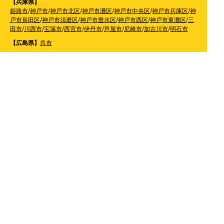
【兵庫県】
姫路市
/
神戸市
/
神戸市北区
/
神戸市灘区
/
神戸市中央区
/
神戸市兵庫区
/
神
戸市長田区
/
神戸市須磨区
/
神戸市垂水区
/
神戸市西区
/
神戸市東灘区
/
三
田市
/
川西市
/
宝塚市
/
西宮市
/
伊丹市
/
芦屋市
/
尼崎市
/
加古川市
/
明石市
【広島県】
呉市
【山口県】
山口市
/
下関市
/
山陽小野田市
/
宇部市
/
防府市
/
周南市
/
下松市
【香川県】
観音寺市
/
三豊市
/
善通寺市
/
丸亀市
/
坂出市
/
高松市
/
さぬき
市
/
東かがわ市
【愛媛県】
伊予市
/
東温市
/
松山市
/
今治市
/
西条市
/
新居浜市
/
四国中央市
【福岡県】
福岡市東区
/
福岡市南区
/
福岡市博多区
/
福岡市早良区
/
福岡市西区
/
福岡
市中央区
/
福岡市城南区
/
北九州市八幡西区
/
北九州市小倉南区
/
北九州
市小倉北区
/
北九州市門司区
/
北九州市若松区
/
北九州市八幡東区
/
北九
州市戸畑区
/
久留米市
/
飯塚市
/
大牟田市
/
春日市
/
筑紫野市
/
糸島市
/
宗像
市
/
大野城市
/
柳川市
/
太宰府市
/
行橋市
/
八女市
/
小郡市
/
古賀市
/
直方市
/
朝
倉市
/
福津市
/
田川市
/
筑後市
/
中間市
/
嘉麻市
/
みやま市
/
大川市
/
うきは市
/
宮若市
/
豊前市
/
那珂川町
/
志免町
/
粕屋町
/
宇美町
/
苅田町
/
岡垣町
/
篠栗町
/
水巻町
/
筑前町
/
須恵町
/
福智町
/
新宮町
/
みやこ町
/
広川町
/
築上町
【長崎県】
佐世保市
/
西海市
/
大村市
/
諫早市
/
雲仙市
/
島原市
/
長崎市
/
南
島原市
【熊本県】
熊本市北区
/
熊本市西区
/
熊本市中央区
/
熊本市東区
/
熊本市