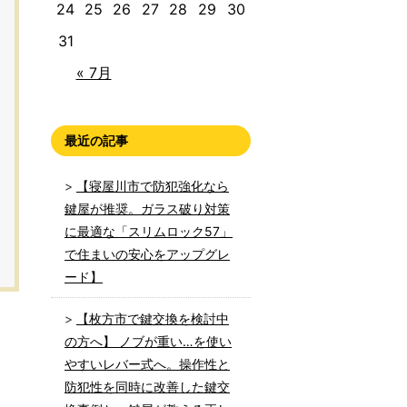
24
25
26
27
28
29
30
31
« 7月
最近の記事
【寝屋川市で防犯強化なら
鍵屋が推奨。ガラス破り対策
に最適な「スリムロック57」
で住まいの安心をアップグレ
ード】
【枚方市で鍵交換を検討中
の方へ】 ノブが重い…を使い
やすいレバー式へ。操作性と
防犯性を同時に改善した鍵交