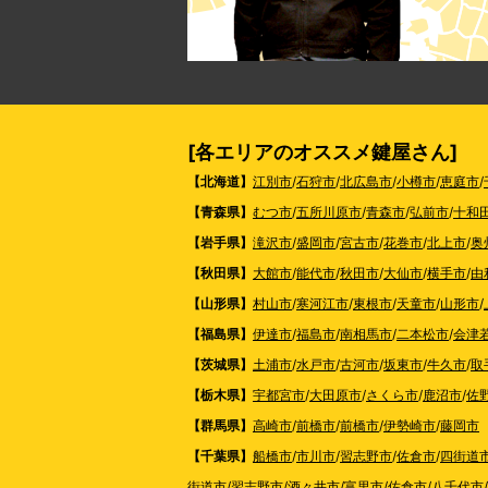
[各エリアのオススメ鍵屋さん]
【北海道】
江別市
/
石狩市
/
北広島市
/
小樽市
/
恵庭市
/
【青森県】
むつ市
/
五所川原市
/
青森市
/
弘前市
/
十和
【岩手県】
滝沢市
/
盛岡市
/
宮古市
/
花巻市
/
北上市
/
奥
【秋田県】
大館市
/
能代市
/
秋田市
/
大仙市
/
横手市
/
由
【山形県】
村山市
/
寒河江市
/
東根市
/
天童市
/
山形市
/
【福島県】
伊達市
/
福島市
/
南相馬市
/
二本松市
/
会津
【茨城県】
土浦市
/
水戸市
/
古河市
/
坂東市
/
牛久市
/
取
【栃木県】
宇都宮市
/
大田原市
/
さくら市
/
鹿沼市
/
佐
【群馬県】
高崎市
/
前橋市
/
前橋市
/
伊勢崎市
/
藤岡市
【千葉県】
船橋市
/
市川市
/
習志野市
/
佐倉市
/
四街道
街道市
/
習志野市
/
酒々井市
/
富里市
/
佐倉市
/
八千代市
/