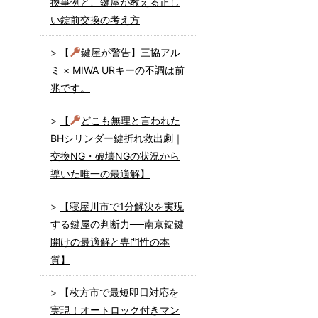
換事例と、鍵屋が教える正し
い錠前交換の考え方
【
鍵屋が警告】三協アル
ミ × MIWA URキーの不調は前
兆です。
【
どこも無理と言われた
BHシリンダー鍵折れ救出劇｜
交換NG・破壊NGの状況から
導いた唯一の最適解】
【寝屋川市で1分解決を実現
する鍵屋の判断力──南京錠鍵
開けの最適解と専門性の本
質】
【枚方市で最短即日対応を
実現！オートロック付きマン