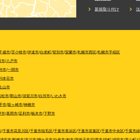
新規取り付け
千歳市
/
苫小牧市
/
伊達市
/
白老町
/
登別市
/
室蘭市
/
札幌市西区
/
札幌市手稲区
田市
/
八戸市
州市
/
一関市
利本荘市
上山市
若松市
/
郡山市
/
須賀川市
/
白河市
/
いわき市
手市
/
龍ヶ崎市
/
神栖市
野市
/
真岡市
/
足利市
/
栃木市
/
下野市
市
/
千葉市花見川区
/
千葉市稲毛区
/
千葉市美浜区
/
千葉市若葉区
/
千葉市中央区
/
千葉市緑
浦安市
/
船橋市
/
市川市
/
鎌ケ谷市
/
白井市
/
柏市
/
我孫子市
/
印西市
/
栄町
/
成田市
/
芝山町
/