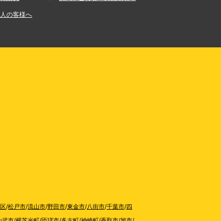
法人の客様へ
区
/
松戸市
/
流山市
/
野田市
/
東金市
/
八街市
/
千葉市
/
四
山武市
/
横芝光町
/
匝瑳市
/
多古町
/
神崎町
/
香取市
/
旭市
/