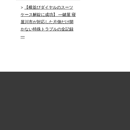
【横並びダイヤルのスーツ
ケース解錠に成功】 ―鍵屋 寝
屋川市が対応した片側だけ開
かない特殊トラブルの全記録
―