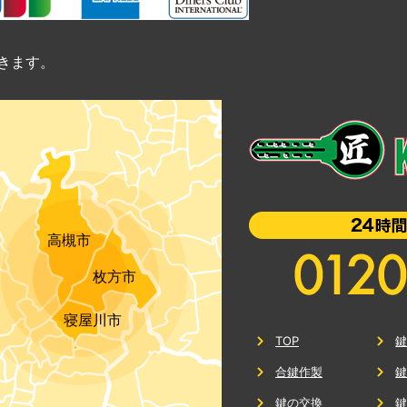
きます。
高槻市
枚方市
寝屋川市
TOP
合鍵作製
鍵の交換