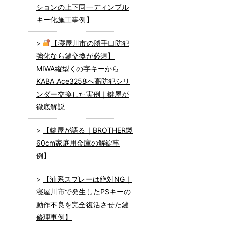
ションの上下同一ディンプル
キー化施工事例】
【寝屋川市の勝手口防犯
強化なら鍵交換が必須】
MIWA縦型くの字キーから
KABA Ace3258へ高防犯シリ
ンダー交換した実例｜鍵屋が
徹底解説
【鍵屋が語る｜BROTHER製
60cm家庭用金庫の解錠事
例】
【油系スプレーは絶対NG｜
寝屋川市で発生したPSキーの
動作不良を完全復活させた鍵
修理事例】