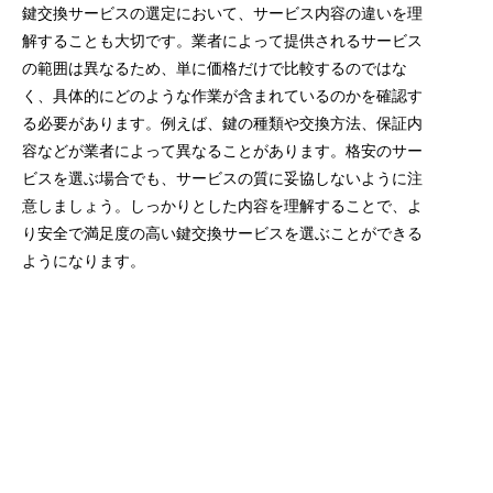
鍵交換サービスの選定において、サービス内容の違いを理
解することも大切です。業者によって提供されるサービス
の範囲は異なるため、単に価格だけで比較するのではな
く、具体的にどのような作業が含まれているのかを確認す
る必要があります。例えば、鍵の種類や交換方法、保証内
容などが業者によって異なることがあります。格安のサー
ビスを選ぶ場合でも、サービスの質に妥協しないように注
意しましょう。しっかりとした内容を理解することで、よ
り安全で満足度の高い鍵交換サービスを選ぶことができる
ようになります。
業者ごとの技術力を見極める
鍵交換サービスを利用する際に重要なポイントの一つが、
業者ごとの技術力を見極めることです。技術力の高い業者
は、最新の鍵やセキュリティシステムに対応できるスキル
を持っているため、安心して依頼することができます。具
体的には、業者の技術者が資格を持っているか、過去の実
績や経験が豊富かを確認することが大切です。さらに、業