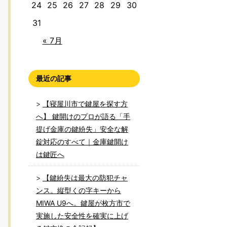
24
25
26
27
28
29
30
31
« 7月
最近の記事
【寝屋川市で鍵屋を探す方
へ】 鍵開けのプロが語る「手
提げ金庫の鍵紛失」安全な解
錠対応のすべて｜金庫鍵開け
は鍵匠へ
【鍵紛失は最大の防犯チャ
ンス。縦型くの字キーから
MIWA U9へ。鍵屋が枚方市で
実施した安全性を確実に上げ