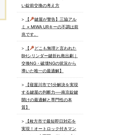
い錠前交換の考え方
【
鍵屋が警告】三協アル
ミ × MIWA URキーの不調は前
兆です。
【
どこも無理と言われた
BHシリンダー鍵折れ救出劇｜
交換NG・破壊NGの状況から
導いた唯一の最適解】
【寝屋川市で1分解決を実現
する鍵屋の判断力──南京錠鍵
開けの最適解と専門性の本
質】
【枚方市で最短即日対応を
実現！オートロック付きマン