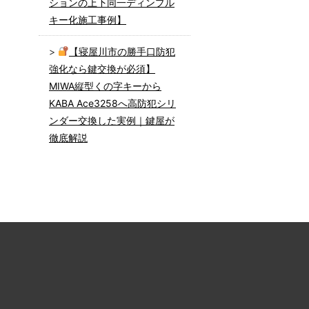
ションの上下同一ディンプル
キー化施工事例】
【寝屋川市の勝手口防犯
強化なら鍵交換が必須】
MIWA縦型くの字キーから
KABA Ace3258へ高防犯シリ
ンダー交換した実例｜鍵屋が
徹底解説