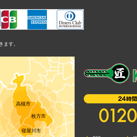
きます。
高槻市
枚方市
寝屋川市