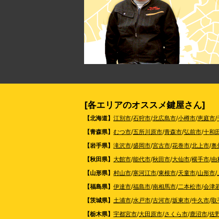
[各エリアのオススメ鍵屋さん]
【北海道】
江別市
/
石狩市
/
北広島市
/
小樽市
/
恵庭市
/
【青森県】
むつ市
/
五所川原市
/
青森市
/
弘前市
/
十和
【岩手県】
滝沢市
/
盛岡市
/
宮古市
/
花巻市
/
北上市
/
奥
【秋田県】
大館市
/
能代市
/
秋田市
/
大仙市
/
横手市
/
由
【山形県】
村山市
/
寒河江市
/
東根市
/
天童市
/
山形市
/
【福島県】
伊達市
/
福島市
/
南相馬市
/
二本松市
/
会津
【茨城県】
土浦市
/
水戸市
/
古河市
/
坂東市
/
牛久市
/
取
【栃木県】
宇都宮市
/
大田原市
/
さくら市
/
鹿沼市
/
佐