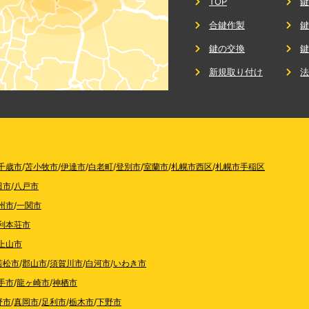
TOP
合鍵作製
鍵の交換
新規取り付け
千歳市
/
苫小牧市
/
伊達市
/
白老町
/
登別市
/
室蘭市
/
札幌市西区
/
札幌市手稲区
田市
/
八戸市
州市
/
一関市
利本荘市
上山市
若松市
/
郡山市
/
須賀川市
/
白河市
/
いわき市
手市
/
龍ヶ崎市
/
神栖市
野市
/
真岡市
/
足利市
/
栃木市
/
下野市