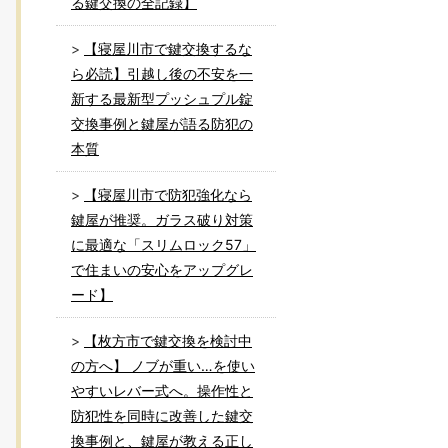
る鍵交換の全記録】
【寝屋川市で鍵交換するな
ら必読】引越し後の不安を一
新する最新型プッシュプル錠
交換事例と鍵屋が語る防犯の
本質
【寝屋川市で防犯強化なら
鍵屋が推奨。ガラス破り対策
に最適な「スリムロック57」
で住まいの安心をアップグレ
ード】
【枚方市で鍵交換を検討中
の方へ】 ノブが重い…を使い
やすいレバー式へ。操作性と
防犯性を同時に改善した鍵交
換事例と、鍵屋が教える正し