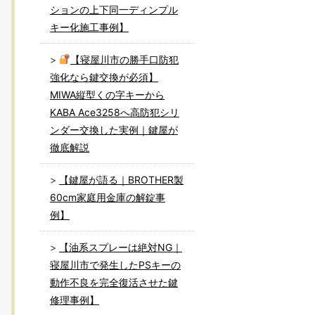
ションの上下同一ディンプル
キー化施工事例】
【寝屋川市の勝手口防犯
強化なら鍵交換が必須】
MIWA縦型くの字キーから
KABA Ace3258へ高防犯シリ
ンダー交換した実例｜鍵屋が
徹底解説
【鍵屋が語る｜BROTHER製
60cm家庭用金庫の解錠事
例】
【油系スプレーは絶対NG｜
寝屋川市で発生したPSキーの
動作不良を完全復活させた鍵
修理事例】