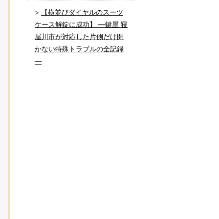
【横並びダイヤルのスーツ
ケース解錠に成功】 ―鍵屋 寝
屋川市が対応した片側だけ開
かない特殊トラブルの全記録
―