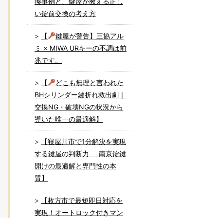
換事例と、鍵屋が教える正し
い錠前交換の考え方
【
鍵屋が警告】三協アル
ミ × MIWA URキーの不調は前
兆です。
【
どこも無理と言われた
BHシリンダー鍵折れ救出劇｜
交換NG・破壊NGの状況から
導いた唯一の最適解】
【寝屋川市で1分解決を実現
する鍵屋の判断力──南京錠鍵
開けの最適解と専門性の本
質】
【枚方市で最短即日対応を
実現！オートロック付きマン