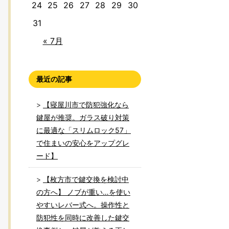
24
25
26
27
28
29
30
31
« 7月
最近の記事
【寝屋川市で防犯強化なら
鍵屋が推奨。ガラス破り対策
に最適な「スリムロック57」
で住まいの安心をアップグレ
ード】
【枚方市で鍵交換を検討中
の方へ】 ノブが重い…を使い
やすいレバー式へ。操作性と
防犯性を同時に改善した鍵交