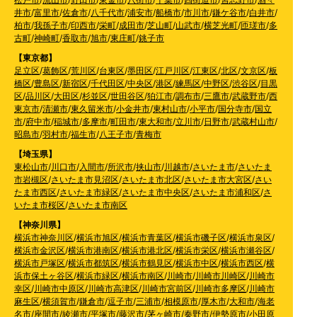
井市
/
富里市
/
佐倉市
/
八千代市
/
浦安市
/
船橋市
/
市川市
/
鎌ケ谷市
/
白井市
/
柏市
/
我孫子市
/
印西市
/
栄町
/
成田市
/
芝山町
/
山武市
/
横芝光町
/
匝瑳市
/
多
古町
/
神崎町
/
香取市
/
旭市
/
東庄町
/
銚子市
【東京都】
足立区
/
葛飾区
/
荒川区
/
台東区
/
墨田区
/
江戸川区
/
江東区
/
北区
/
文京区
/
板
橋区
/
豊島区
/
新宿区
/
千代田区
/
中央区
/
港区
/
練馬区
/
中野区
/
渋谷区
/
目黒
区
/
品川区
/
大田区
/
杉並区
/
世田谷区
/
狛江市
/
調布市
/
三鷹市
/
武蔵野市
/
西
東京市
/
清瀬市
/
東久留米市
/
小金井市
/
東村山市
/
小平市
/
国分寺市
/
国立
市
/
府中市
/
稲城市
/
多摩市
/
町田市
/
東大和市
/
立川市
/
日野市
/
武蔵村山市
/
昭島市
/
羽村市
/
福生市
/
八王子市
/
青梅市
【埼玉県】
東松山市
/
川口市
/
入間市
/
所沢市
/
挟山市
/
川越市
/
さいたま市
/
さいたま
市岩槻区
/
さいたま市見沼区
/
さいたま市北区
/
さいたま市大宮区
/
さい
たま市西区
/
さいたま市緑区
/
さいたま市中央区
/
さいたま市浦和区
/
さ
いたま市桜区
/
さいたま市南区
【神奈川県】
横浜市神奈川区
/
横浜市旭区
/
横浜市青葉区
/
横浜市磯子区
/
横浜市泉区
/
横浜市金沢区
/
横浜市港南区
/
横浜市港北区
/
横浜市栄区
/
横浜市瀬谷区
/
横浜市戸塚区
/
横浜市都筑区
/
横浜市鶴見区
/
横浜市中区
/
横浜市西区
/
横
浜市保土ヶ谷区
/
横浜市緑区
/
横浜市南区
/
川崎市
/
川崎市川崎区
/
川崎市
幸区
/
川崎市中原区
/
川崎市高津区
/
川崎市宮前区
/
川崎市多摩区
/
川崎市
麻生区
/
横須賀市
/
鎌倉市
/
逗子市
/
三浦市
/
相模原市
/
厚木市
/
大和市
/
海老
名市
/
座間市
/
綾瀬市
/
平塚市
/
藤沢市
/
茅ヶ崎市
/
秦野市
/
伊勢原市
/
小田原