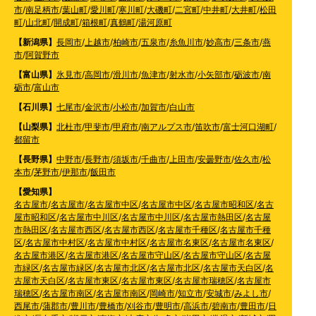
市
/
南足柄市
/
葉山町
/
愛川町
/
寒川町
/
大磯町
/
二宮町
/
中井町
/
大井町
/
松田
町
/
山北町
/
開成町
/
箱根町
/
真鶴町
/
湯河原町
【新潟県】
長岡市
/
上越市
/
柏崎市
/
五泉市
/
糸魚川市
/
妙高市
/
三条市
/
燕
市
/
阿賀野市
【富山県】
氷見市
/
高岡市
/
滑川市
/
魚津市
/
射水市
/
小矢部市
/
砺波市
/
南
砺市
/
富山市
【石川県】
七尾市
/
金沢市
/
小松市
/
加賀市
/
白山市
【山梨県】
北杜市
/
甲斐市
/
甲府市
/
南アルプス市
/
笛吹市
/
富士河口湖町
/
都留市
【長野県】
中野市
/
長野市
/
須坂市
/
千曲市
/
上田市
/
安曇野市
/
佐久市
/
松
本市
/
茅野市
/
伊那市
/
飯田市
【愛知県】
名古屋市
/
名古屋市
/
名古屋市中区
/
名古屋市中区
/
名古屋市昭和区
/
名古
屋市昭和区
/
名古屋市中川区
/
名古屋市中川区
/
名古屋市熱田区
/
名古屋
市熱田区
/
名古屋市西区
/
名古屋市西区
/
名古屋市千種区
/
名古屋市千種
区
/
名古屋市中村区
/
名古屋市中村区
/
名古屋市名東区
/
名古屋市名東区
/
名古屋市港区
/
名古屋市港区
/
名古屋市守山区
/
名古屋市守山区
/
名古屋
市緑区
/
名古屋市緑区
/
名古屋市北区
/
名古屋市北区
/
名古屋市天白区
/
名
古屋市天白区
/
名古屋市東区
/
名古屋市東区
/
名古屋市瑞穂区
/
名古屋市
瑞穂区
/
名古屋市南区
/
名古屋市南区
/
岡崎市
/
知立市
/
安城市
/
みよし市
/
西尾市
/
蒲郡市
/
豊川市
/
豊橋市
/
刈谷市
/
豊明市
/
高浜市
/
碧南市
/
豊田市
/
日