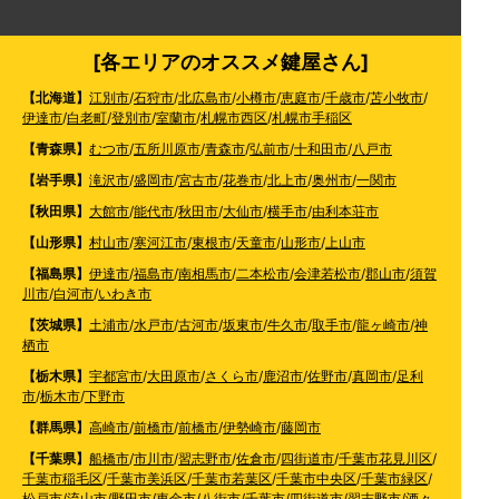
[各エリアのオススメ鍵屋さん]
【北海道】
江別市
/
石狩市
/
北広島市
/
小樽市
/
恵庭市
/
千歳市
/
苫小牧市
/
伊達市
/
白老町
/
登別市
/
室蘭市
/
札幌市西区
/
札幌市手稲区
【青森県】
むつ市
/
五所川原市
/
青森市
/
弘前市
/
十和田市
/
八戸市
【岩手県】
滝沢市
/
盛岡市
/
宮古市
/
花巻市
/
北上市
/
奥州市
/
一関市
【秋田県】
大館市
/
能代市
/
秋田市
/
大仙市
/
横手市
/
由利本荘市
【山形県】
村山市
/
寒河江市
/
東根市
/
天童市
/
山形市
/
上山市
【福島県】
伊達市
/
福島市
/
南相馬市
/
二本松市
/
会津若松市
/
郡山市
/
須賀
川市
/
白河市
/
いわき市
【茨城県】
土浦市
/
水戸市
/
古河市
/
坂東市
/
牛久市
/
取手市
/
龍ヶ崎市
/
神
栖市
【栃木県】
宇都宮市
/
大田原市
/
さくら市
/
鹿沼市
/
佐野市
/
真岡市
/
足利
市
/
栃木市
/
下野市
【群馬県】
高崎市
/
前橋市
/
前橋市
/
伊勢崎市
/
藤岡市
【千葉県】
船橋市
/
市川市
/
習志野市
/
佐倉市
/
四街道市
/
千葉市花見川区
/
千葉市稲毛区
/
千葉市美浜区
/
千葉市若葉区
/
千葉市中央区
/
千葉市緑区
/
松戸市
/
流山市
/
野田市
/
東金市
/
八街市
/
千葉市
/
四街道市
/
習志野市
/
酒々