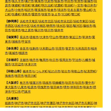
進市
/
長久手市
/
瀬戸市
/
東海市
/
大府市
/
知多市
/
半田市
/
常滑市
/
新城市
/
田
原市
/
東郷町
/
幸田町
/
東浦町
/
阿久比町
/
武豊町
/
美浜町
/
一宮市
/
春日井市
/
犬山市
/
小牧市
/
稲沢市
/
尾張旭市
/
岩倉市
/
清須市
/
北名古屋市
/
豊山町
/
大
口町
/
扶桑町
/
津島市
/
愛西市
/
弥富市
/
あま市
/
大治町
/
蟹江町
【静岡県】
浜松市天竜区
/
浜松市北区
/
浜松市浜北区
/
浜松市東区
/
浜松
市西区
/
浜松市中区
/
浜松市南区
/
静岡市
/
清水区
/
葵区
/
駿河区
/
藤枝市
/
島
田市
/
焼津市
/
牧之原市
/
菊川市
/
掛川市
/
袋井市
【滋賀県】
長浜市
/
彦根市
/
大津市
/
守山市
/
野洲市
/
東近江市
/
草津市
/
栗
東市
/
湖南市
/
甲賀市
【奈良県】
奈良市
/
生駒市
/
大和郡山市
/
天理市
/
香芝市
/
大和高田市
/
桜井
市
/
葛城市
/
橿原市
【京都府】
京都市
/
南丹市
/
亀岡市
/
向日市
/
長岡京市
/
宇治市
/
八幡市
/
城
陽市
/
京田辺市
/
木津川市
【和歌山県】
橋本市
/
かつらぎ町
/
紀の川市
/
岩出市
/
和歌山市
/
紀美野町
/
海南市
/
有田市
/
有田川町
【大阪府】
枚方市
/
寝屋川市
/
高槻市
/
四條畷市
/
吹田市
/
吹田市
/
豊中市
/
東大阪市
/
八尾市
/
松原市
/
羽曳野市
/
富田林市
/
堺市
/
岸和田市
/
和泉市
/
摂
津市
/
守口市
/
門真市
【兵庫県】
姫路市
/
神戸市
/
神戸市北区
/
神戸市灘区
/
神戸市中央区
/
神戸市兵庫区
/
神
戸市長田区
/
神戸市須磨区
/
神戸市垂水区
/
神戸市西区
/
神戸市東灘区
/
三