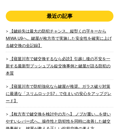
最近の記事
【鍵紛失は最大の防犯チャンス。縦型くの字キーから
MIWA U9へ。鍵屋が枚方市で実施した安全性を確実に上げ
る鍵交換の全記録】
【寝屋川市で鍵交換するなら必読】引越し後の不安を一
新する最新型プッシュプル錠交換事例と鍵屋が語る防犯の
本質
【寝屋川市で防犯強化なら鍵屋が推奨。ガラス破り対策
に最適な「スリムロック57」で住まいの安心をアップグレ
ード】
【枚方市で鍵交換を検討中の方へ】 ノブが重い…を使い
やすいレバー式へ。操作性と防犯性を同時に改善した鍵交
換事例と、鍵屋が教える正しい錠前交換の考え方