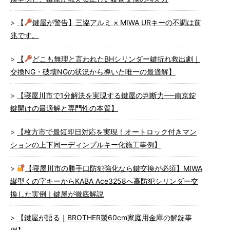
【
鍵屋が警告】三協アルミ × MIWA URキーの不調は前
兆です。
【
どこも無理と言われたBHシリンダー鍵折れ救出劇｜
交換NG・破壊NGの状況から導いた唯一の最適解】
【寝屋川市で1分解決を実現する鍵屋の判断力──南京錠
鍵開けの最適解と専門性の本質】
【枚方市で最短即日対応を実現！オートロック付きマン
ションの上下同一ディンプルキー化施工事例】
【寝屋川市の勝手口防犯強化なら鍵交換が必須】MIWA
縦型くの字キーからKABA Ace3258へ高防犯シリンダー交
換した実例｜鍵屋が徹底解説
【鍵屋が語る｜BROTHER製60cm家庭用金庫の解錠事