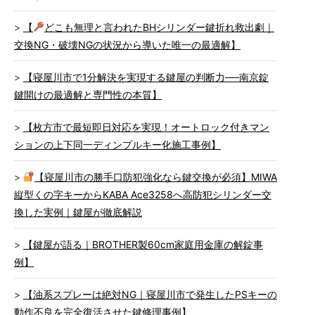
【
どこも無理と言われたBHシリンダー鍵折れ救出劇｜
交換NG・破壊NGの状況から導いた唯一の最適解】
【寝屋川市で1分解決を実現する鍵屋の判断力──南京錠
鍵開けの最適解と専門性の本質】
【枚方市で最短即日対応を実現！オートロック付きマン
ションの上下同一ディンプルキー化施工事例】
【寝屋川市の勝手口防犯強化なら鍵交換が必須】MIWA
縦型くの字キーからKABA Ace3258へ高防犯シリンダー交
換した実例｜鍵屋が徹底解説
【鍵屋が語る｜BROTHER製60cm家庭用金庫の解錠事
例】
【油系スプレーは絶対NG｜寝屋川市で発生したPSキーの
動作不良を完全復活させた鍵修理事例】