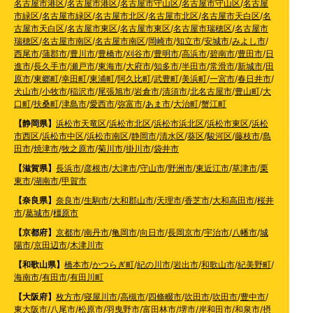
名古屋市港区
/
名古屋市港区
/
名古屋市守山区
/
名古屋市守山区
/
名古屋
市緑区
/
名古屋市緑区
/
名古屋市北区
/
名古屋市北区
/
名古屋市天白区
/
名
古屋市天白区
/
名古屋市東区
/
名古屋市東区
/
名古屋市瑞穂区
/
名古屋市
瑞穂区
/
名古屋市南区
/
名古屋市南区
/
岡崎市
/
知立市
/
安城市
/
みよし市
/
西尾市
/
蒲郡市
/
豊川市
/
豊橋市
/
刈谷市
/
豊明市
/
高浜市
/
碧南市
/
豊田市
/
日
進市
/
長久手市
/
瀬戸市
/
東海市
/
大府市
/
知多市
/
半田市
/
常滑市
/
新城市
/
田
原市
/
東郷町
/
幸田町
/
東浦町
/
阿久比町
/
武豊町
/
美浜町
/
一宮市
/
春日井市
/
犬山市
/
小牧市
/
稲沢市
/
尾張旭市
/
岩倉市
/
清須市
/
北名古屋市
/
豊山町
/
大
口町
/
扶桑町
/
津島市
/
愛西市
/
弥富市
/
あま市
/
大治町
/
蟹江町
【静岡県】
浜松市天竜区
/
浜松市北区
/
浜松市浜北区
/
浜松市東区
/
浜松
市西区
/
浜松市中区
/
浜松市南区
/
静岡市
/
清水区
/
葵区
/
駿河区
/
藤枝市
/
島
田市
/
焼津市
/
牧之原市
/
菊川市
/
掛川市
/
袋井市
【滋賀県】
長浜市
/
彦根市
/
大津市
/
守山市
/
野洲市
/
東近江市
/
草津市
/
栗
東市
/
湖南市
/
甲賀市
【奈良県】
奈良市
/
生駒市
/
大和郡山市
/
天理市
/
香芝市
/
大和高田市
/
桜井
市
/
葛城市
/
橿原市
【京都府】
京都市
/
南丹市
/
亀岡市
/
向日市
/
長岡京市
/
宇治市
/
八幡市
/
城
陽市
/
京田辺市
/
木津川市
【和歌山県】
橋本市
/
かつらぎ町
/
紀の川市
/
岩出市
/
和歌山市
/
紀美野町
/
海南市
/
有田市
/
有田川町
【大阪府】
枚方市
/
寝屋川市
/
高槻市
/
四條畷市
/
吹田市
/
吹田市
/
豊中市
/
東大阪市
/
八尾市
/
松原市
/
羽曳野市
/
富田林市
/
堺市
/
岸和田市
/
和泉市
/
摂