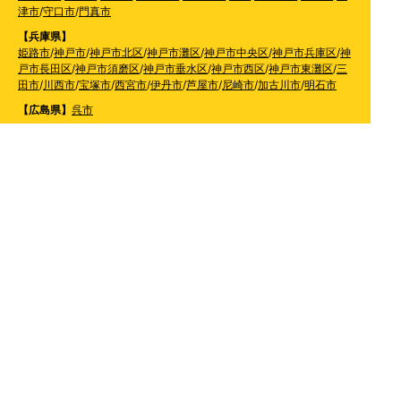
津市
/
守口市
/
門真市
【兵庫県】
姫路市
/
神戸市
/
神戸市北区
/
神戸市灘区
/
神戸市中央区
/
神戸市兵庫区
/
神
戸市長田区
/
神戸市須磨区
/
神戸市垂水区
/
神戸市西区
/
神戸市東灘区
/
三
田市
/
川西市
/
宝塚市
/
西宮市
/
伊丹市
/
芦屋市
/
尼崎市
/
加古川市
/
明石市
【広島県】
呉市
【山口県】
山口市
/
下関市
/
山陽小野田市
/
宇部市
/
防府市
/
周南市
/
下松市
【香川県】
観音寺市
/
三豊市
/
善通寺市
/
丸亀市
/
坂出市
/
高松市
/
さぬき
市
/
東かがわ市
【愛媛県】
伊予市
/
東温市
/
松山市
/
今治市
/
西条市
/
新居浜市
/
四国中央市
【福岡県】
福岡市東区
/
福岡市南区
/
福岡市博多区
/
福岡市早良区
/
福岡市西区
/
福岡
市中央区
/
福岡市城南区
/
北九州市八幡西区
/
北九州市小倉南区
/
北九州
市小倉北区
/
北九州市門司区
/
北九州市若松区
/
北九州市八幡東区
/
北九
州市戸畑区
/
久留米市
/
飯塚市
/
大牟田市
/
春日市
/
筑紫野市
/
糸島市
/
宗像
市
/
大野城市
/
柳川市
/
太宰府市
/
行橋市
/
八女市
/
小郡市
/
古賀市
/
直方市
/
朝
倉市
/
福津市
/
田川市
/
筑後市
/
中間市
/
嘉麻市
/
みやま市
/
大川市
/
うきは市
/
宮若市
/
豊前市
/
那珂川町
/
志免町
/
粕屋町
/
宇美町
/
苅田町
/
岡垣町
/
篠栗町
/
水巻町
/
筑前町
/
須恵町
/
福智町
/
新宮町
/
みやこ町
/
広川町
/
築上町
【長崎県】
佐世保市
/
西海市
/
大村市
/
諫早市
/
雲仙市
/
島原市
/
長崎市
/
南
島原市