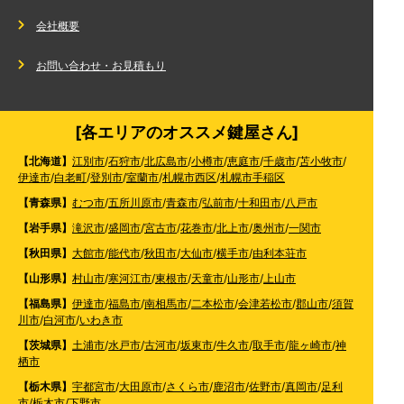
会社概要
お問い合わせ・お見積もり
[各エリアのオススメ鍵屋さん]
【北海道】
江別市
/
石狩市
/
北広島市
/
小樽市
/
恵庭市
/
千歳市
/
苫小牧市
/
伊達市
/
白老町
/
登別市
/
室蘭市
/
札幌市西区
/
札幌市手稲区
【青森県】
むつ市
/
五所川原市
/
青森市
/
弘前市
/
十和田市
/
八戸市
【岩手県】
滝沢市
/
盛岡市
/
宮古市
/
花巻市
/
北上市
/
奥州市
/
一関市
【秋田県】
大館市
/
能代市
/
秋田市
/
大仙市
/
横手市
/
由利本荘市
【山形県】
村山市
/
寒河江市
/
東根市
/
天童市
/
山形市
/
上山市
【福島県】
伊達市
/
福島市
/
南相馬市
/
二本松市
/
会津若松市
/
郡山市
/
須賀
川市
/
白河市
/
いわき市
【茨城県】
土浦市
/
水戸市
/
古河市
/
坂東市
/
牛久市
/
取手市
/
龍ヶ崎市
/
神
栖市
【栃木県】
宇都宮市
/
大田原市
/
さくら市
/
鹿沼市
/
佐野市
/
真岡市
/
足利
市
/
栃木市
/
下野市