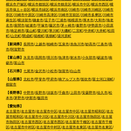
横浜市戸塚区
/
横浜市都筑区
/
横浜市鶴見区
/
横浜市中区
/
横浜市西区
/
横
浜市保土ヶ谷区
/
横浜市緑区
/
横浜市南区
/
川崎市
/
川崎市川崎区
/
川崎市
幸区
/
川崎市中原区
/
川崎市高津区
/
川崎市宮前区
/
川崎市多摩区
/
川崎市
麻生区
/
横須賀市
/
鎌倉市
/
逗子市
/
三浦市
/
相模原市
/
厚木市
/
大和市
/
海老
名市
/
座間市
/
綾瀬市
/
平塚市
/
藤沢市
/
茅ヶ崎市
/
秦野市
/
伊勢原市
/
小田原
市
/
南足柄市
/
葉山町
/
愛川町
/
寒川町
/
大磯町
/
二宮町
/
中井町
/
大井町
/
松田
町
/
山北町
/
開成町
/
箱根町
/
真鶴町
/
湯河原町
【新潟県】
長岡市
/
上越市
/
柏崎市
/
五泉市
/
糸魚川市
/
妙高市
/
三条市
/
燕
市
/
阿賀野市
【富山県】
氷見市
/
高岡市
/
滑川市
/
魚津市
/
射水市
/
小矢部市
/
砺波市
/
南
砺市
/
富山市
【石川県】
七尾市
/
金沢市
/
小松市
/
加賀市
/
白山市
【山梨県】
北杜市
/
甲斐市
/
甲府市
/
南アルプス市
/
笛吹市
/
富士河口湖町
/
都留市
【長野県】
中野市
/
長野市
/
須坂市
/
千曲市
/
上田市
/
安曇野市
/
佐久市
/
松
本市
/
茅野市
/
伊那市
/
飯田市
【愛知県】
名古屋市
/
名古屋市
/
名古屋市中区
/
名古屋市中区
/
名古屋市昭和区
/
名古
屋市昭和区
/
名古屋市中川区
/
名古屋市中川区
/
名古屋市熱田区
/
名古屋
市熱田区
/
名古屋市西区
/
名古屋市西区
/
名古屋市千種区
/
名古屋市千種
区
/
名古屋市中村区
/
名古屋市中村区
/
名古屋市名東区
/
名古屋市名東区
/