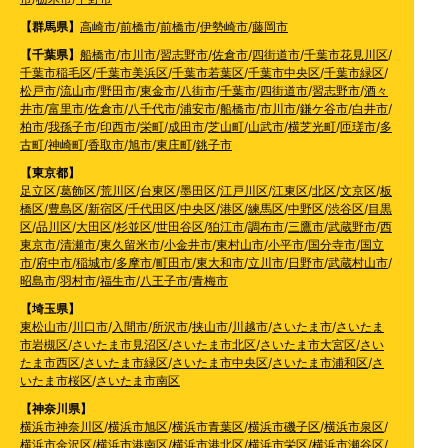
【群馬県】
高崎市
/
前橋市
/
前橋市
/
伊勢崎市
/
藤岡市
【千葉県】
船橋市
/
市川市
/
習志野市
/
佐倉市
/
四街道市
/
千葉市花見川区
/
千葉市稲毛区
/
千葉市美浜区
/
千葉市若葉区
/
千葉市中央区
/
千葉市緑区
/
松戸市
/
流山市
/
野田市
/
東金市
/
八街市
/
千葉市
/
四街道市
/
習志野市
/
酒々
井市
/
富里市
/
佐倉市
/
八千代市
/
浦安市
/
船橋市
/
市川市
/
鎌ケ谷市
/
白井市
/
柏市
/
我孫子市
/
印西市
/
栄町
/
成田市
/
芝山町
/
山武市
/
横芝光町
/
匝瑳市
/
多
古町
/
神崎町
/
香取市
/
旭市
/
東庄町
/
銚子市
【東京都】
足立区
/
葛飾区
/
荒川区
/
台東区
/
墨田区
/
江戸川区
/
江東区
/
北区
/
文京区
/
板
橋区
/
豊島区
/
新宿区
/
千代田区
/
中央区
/
港区
/
練馬区
/
中野区
/
渋谷区
/
目黒
区
/
品川区
/
大田区
/
杉並区
/
世田谷区
/
狛江市
/
調布市
/
三鷹市
/
武蔵野市
/
西
東京市
/
清瀬市
/
東久留米市
/
小金井市
/
東村山市
/
小平市
/
国分寺市
/
国立
市
/
府中市
/
稲城市
/
多摩市
/
町田市
/
東大和市
/
立川市
/
日野市
/
武蔵村山市
/
昭島市
/
羽村市
/
福生市
/
八王子市
/
青梅市
【埼玉県】
東松山市
/
川口市
/
入間市
/
所沢市
/
挟山市
/
川越市
/
さいたま市
/
さいたま
市岩槻区
/
さいたま市見沼区
/
さいたま市北区
/
さいたま市大宮区
/
さい
たま市西区
/
さいたま市緑区
/
さいたま市中央区
/
さいたま市浦和区
/
さ
いたま市桜区
/
さいたま市南区
【神奈川県】
横浜市神奈川区
/
横浜市旭区
/
横浜市青葉区
/
横浜市磯子区
/
横浜市泉区
/
横浜市金沢区
/
横浜市港南区
/
横浜市港北区
/
横浜市栄区
/
横浜市瀬谷区
/