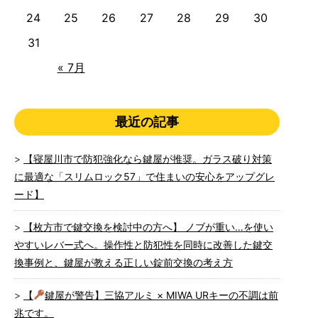
24
25
26
27
28
29
30
31
« 7月
最近の記事
【寝屋川市で防犯強化なら鍵屋が推奨。ガラス破り対策
に最適な「スリムロック57」で住まいの安心をアップグレ
ード】
【枚方市で鍵交換を検討中の方へ】 ノブが重い…を使い
やすいレバー式へ。操作性と防犯性を同時に改善した鍵交
換事例と、鍵屋が教える正しい錠前交換の考え方
【
鍵屋が警告】三協アルミ × MIWA URキーの不調は前
兆です。