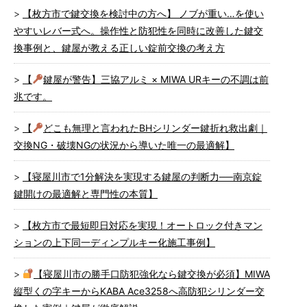
【枚方市で鍵交換を検討中の方へ】 ノブが重い…を使い
やすいレバー式へ。操作性と防犯性を同時に改善した鍵交
換事例と、鍵屋が教える正しい錠前交換の考え方
【
鍵屋が警告】三協アルミ × MIWA URキーの不調は前
兆です。
【
どこも無理と言われたBHシリンダー鍵折れ救出劇｜
交換NG・破壊NGの状況から導いた唯一の最適解】
【寝屋川市で1分解決を実現する鍵屋の判断力──南京錠
鍵開けの最適解と専門性の本質】
【枚方市で最短即日対応を実現！オートロック付きマン
ションの上下同一ディンプルキー化施工事例】
【寝屋川市の勝手口防犯強化なら鍵交換が必須】MIWA
縦型くの字キーからKABA Ace3258へ高防犯シリンダー交