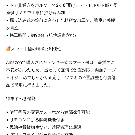
• ドア貫通穴をホルソーで2ヶ所開け、デッドボルト部と受
座側はノミで丁寧に掘り込み加工
• 掘り込み式の錠前に合わせた精密な加工で、強度と美観
を両立
• 施工時間：約90分（現地調査含む）
スマート鍵の特徴と利便性
Amazonで購入されたテンキー式スマート鍵は、品質面に
不安があったため、当社にて無償で設置対応。両面テープ
＋ネジ止めでしっかり固定し、ツマミの位置調整も付属部
品で簡単に行えました。
特筆すべき機能
• 暗証番号の変更がスマホから遠隔操作可能
• リモコンによる解錠機能付き
• 民泊や賃貸物件など、遠隔管理に最適
• 防犯・プライバシー保護にも有効