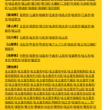
市
/
南足柄市
/
葉山町
/
愛川町
/
寒川町
/
大磯町
/
二宮町
/
中井町
/
大井町
/
松田
町
/
山北町
/
開成町
/
箱根町
/
真鶴町
/
湯河原町
【新潟県】
長岡市
/
上越市
/
柏崎市
/
五泉市
/
糸魚川市
/
妙高市
/
三条市
/
燕
市
/
阿賀野市
【富山県】
氷見市
/
高岡市
/
滑川市
/
魚津市
/
射水市
/
小矢部市
/
砺波市
/
南
砺市
/
富山市
【石川県】
七尾市
/
金沢市
/
小松市
/
加賀市
/
白山市
【山梨県】
北杜市
/
甲斐市
/
甲府市
/
南アルプス市
/
笛吹市
/
富士河口湖町
/
都留市
【長野県】
中野市
/
長野市
/
須坂市
/
千曲市
/
上田市
/
安曇野市
/
佐久市
/
松
本市
/
茅野市
/
伊那市
/
飯田市
【愛知県】
名古屋市
/
名古屋市
/
名古屋市中区
/
名古屋市中区
/
名古屋市昭和区
/
名古
屋市昭和区
/
名古屋市中川区
/
名古屋市中川区
/
名古屋市熱田区
/
名古屋
市熱田区
/
名古屋市西区
/
名古屋市西区
/
名古屋市千種区
/
名古屋市千種
区
/
名古屋市中村区
/
名古屋市中村区
/
名古屋市名東区
/
名古屋市名東区
/
名古屋市港区
/
名古屋市港区
/
名古屋市守山区
/
名古屋市守山区
/
名古屋
市緑区
/
名古屋市緑区
/
名古屋市北区
/
名古屋市北区
/
名古屋市天白区
/
名
古屋市天白区
/
名古屋市東区
/
名古屋市東区
/
名古屋市瑞穂区
/
名古屋市
瑞穂区
/
名古屋市南区
/
名古屋市南区
/
岡崎市
/
知立市
/
安城市
/
みよし市
/
西尾市
/
蒲郡市
/
豊川市
/
豊橋市
/
刈谷市
/
豊明市
/
高浜市
/
碧南市
/
豊田市
/
日