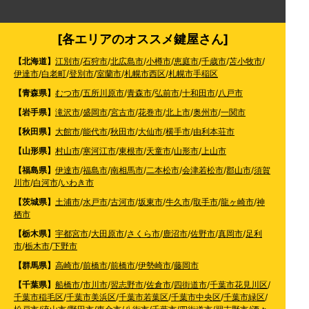
[各エリアのオススメ鍵屋さん]
【北海道】
江別市
/
石狩市
/
北広島市
/
小樽市
/
恵庭市
/
千歳市
/
苫小牧市
/
伊達市
/
白老町
/
登別市
/
室蘭市
/
札幌市西区
/
札幌市手稲区
【青森県】
むつ市
/
五所川原市
/
青森市
/
弘前市
/
十和田市
/
八戸市
【岩手県】
滝沢市
/
盛岡市
/
宮古市
/
花巻市
/
北上市
/
奥州市
/
一関市
【秋田県】
大館市
/
能代市
/
秋田市
/
大仙市
/
横手市
/
由利本荘市
【山形県】
村山市
/
寒河江市
/
東根市
/
天童市
/
山形市
/
上山市
【福島県】
伊達市
/
福島市
/
南相馬市
/
二本松市
/
会津若松市
/
郡山市
/
須賀
川市
/
白河市
/
いわき市
【茨城県】
土浦市
/
水戸市
/
古河市
/
坂東市
/
牛久市
/
取手市
/
龍ヶ崎市
/
神
栖市
【栃木県】
宇都宮市
/
大田原市
/
さくら市
/
鹿沼市
/
佐野市
/
真岡市
/
足利
市
/
栃木市
/
下野市
【群馬県】
高崎市
/
前橋市
/
前橋市
/
伊勢崎市
/
藤岡市
【千葉県】
船橋市
/
市川市
/
習志野市
/
佐倉市
/
四街道市
/
千葉市花見川区
/
千葉市稲毛区
/
千葉市美浜区
/
千葉市若葉区
/
千葉市中央区
/
千葉市緑区
/