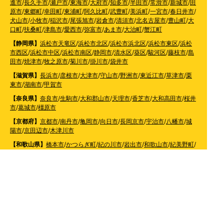
進市
/
長久手市
/
瀬戸市
/
東海市
/
大府市
/
知多市
/
半田市
/
常滑市
/
新城市
/
田
原市
/
東郷町
/
幸田町
/
東浦町
/
阿久比町
/
武豊町
/
美浜町
/
一宮市
/
春日井市
/
犬山市
/
小牧市
/
稲沢市
/
尾張旭市
/
岩倉市
/
清須市
/
北名古屋市
/
豊山町
/
大
口町
/
扶桑町
/
津島市
/
愛西市
/
弥富市
/
あま市
/
大治町
/
蟹江町
【静岡県】
浜松市天竜区
/
浜松市北区
/
浜松市浜北区
/
浜松市東区
/
浜松
市西区
/
浜松市中区
/
浜松市南区
/
静岡市
/
清水区
/
葵区
/
駿河区
/
藤枝市
/
島
田市
/
焼津市
/
牧之原市
/
菊川市
/
掛川市
/
袋井市
【滋賀県】
長浜市
/
彦根市
/
大津市
/
守山市
/
野洲市
/
東近江市
/
草津市
/
栗
東市
/
湖南市
/
甲賀市
【奈良県】
奈良市
/
生駒市
/
大和郡山市
/
天理市
/
香芝市
/
大和高田市
/
桜井
市
/
葛城市
/
橿原市
【京都府】
京都市
/
南丹市
/
亀岡市
/
向日市
/
長岡京市
/
宇治市
/
八幡市
/
城
陽市
/
京田辺市
/
木津川市
【和歌山県】
橋本市
/
かつらぎ町
/
紀の川市
/
岩出市
/
和歌山市
/
紀美野町
/
海南市
/
有田市
/
有田川町
【大阪府】
枚方市
/
寝屋川市
/
高槻市
/
四條畷市
/
吹田市
/
吹田市
/
豊中市
/
東大阪市
/
八尾市
/
松原市
/
羽曳野市
/
富田林市
/
堺市
/
岸和田市
/
和泉市
/
摂
津市
/
守口市
/
門真市
【兵庫県】
姫路市
/
神戸市
/
神戸市北区
/
神戸市灘区
/
神戸市中央区
/
神戸市兵庫区
/
神
戸市長田区
/
神戸市須磨区
/
神戸市垂水区
/
神戸市西区
/
神戸市東灘区
/
三