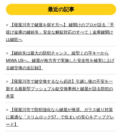
最近の記事
【寝屋川市で鍵屋を探す方へ】 鍵開けのプロが語る「手
提げ金庫の鍵紛失」安全な解錠対応のすべて｜金庫鍵開け
は鍵匠へ
【鍵紛失は最大の防犯チャンス。縦型くの字キーから
MIWA U9へ。鍵屋が枚方市で実施した安全性を確実に上げ
る鍵交換の全記録】
【寝屋川市で鍵交換するなら必読】引越し後の不安を一
新する最新型プッシュプル錠交換事例と鍵屋が語る防犯の
本質
【寝屋川市で防犯強化なら鍵屋が推奨。ガラス破り対策
に最適な「スリムロック57」で住まいの安心をアップグレ
ード】