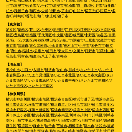
松戸市
/
流山市
/
野田市
/
東金市
/
八街市
/
千葉市
/
四街道市
/
習志野市
/
酒々
井市
/
富里市
/
佐倉市
/
八千代市
/
浦安市
/
船橋市
/
市川市
/
鎌ケ谷市
/
白井市
/
柏市
/
我孫子市
/
印西市
/
栄町
/
成田市
/
芝山町
/
山武市
/
横芝光町
/
匝瑳市
/
多
古町
/
神崎町
/
香取市
/
旭市
/
東庄町
/
銚子市
【東京都】
足立区
/
葛飾区
/
荒川区
/
台東区
/
墨田区
/
江戸川区
/
江東区
/
北区
/
文京区
/
板
橋区
/
豊島区
/
新宿区
/
千代田区
/
中央区
/
港区
/
練馬区
/
中野区
/
渋谷区
/
目黒
区
/
品川区
/
大田区
/
杉並区
/
世田谷区
/
狛江市
/
調布市
/
三鷹市
/
武蔵野市
/
西
東京市
/
清瀬市
/
東久留米市
/
小金井市
/
東村山市
/
小平市
/
国分寺市
/
国立
市
/
府中市
/
稲城市
/
多摩市
/
町田市
/
東大和市
/
立川市
/
日野市
/
武蔵村山市
/
昭島市
/
羽村市
/
福生市
/
八王子市
/
青梅市
【埼玉県】
東松山市
/
川口市
/
入間市
/
所沢市
/
挟山市
/
川越市
/
さいたま市
/
さいたま
市岩槻区
/
さいたま市見沼区
/
さいたま市北区
/
さいたま市大宮区
/
さい
たま市西区
/
さいたま市緑区
/
さいたま市中央区
/
さいたま市浦和区
/
さ
いたま市桜区
/
さいたま市南区
【神奈川県】
横浜市神奈川区
/
横浜市旭区
/
横浜市青葉区
/
横浜市磯子区
/
横浜市泉区
/
横浜市金沢区
/
横浜市港南区
/
横浜市港北区
/
横浜市栄区
/
横浜市瀬谷区
/
横浜市戸塚区
/
横浜市都筑区
/
横浜市鶴見区
/
横浜市中区
/
横浜市西区
/
横
浜市保土ヶ谷区
/
横浜市緑区
/
横浜市南区
/
川崎市
/
川崎市川崎区
/
川崎市
幸区
/
川崎市中原区
/
川崎市高津区
/
川崎市宮前区
/
川崎市多摩区
/
川崎市
麻生区
/
横須賀市
/
鎌倉市
/
逗子市
/
三浦市
/
相模原市
/
厚木市
/
大和市
/
海老
名市
/
座間市
/
綾瀬市
/
平塚市
/
藤沢市
/
茅ヶ崎市
/
秦野市
/
伊勢原市
/
小田原