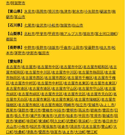
市
/
阿賀野市
【富山県】
氷見市
/
高岡市
/
滑川市
/
魚津市
/
射水市
/
小矢部市
/
砺波市
/
南
砺市
/
富山市
【石川県】
七尾市
/
金沢市
/
小松市
/
加賀市
/
白山市
【山梨県】
北杜市
/
甲斐市
/
甲府市
/
南アルプス市
/
笛吹市
/
富士河口湖町
/
都留市
【長野県】
中野市
/
長野市
/
須坂市
/
千曲市
/
上田市
/
安曇野市
/
佐久市
/
松
本市
/
茅野市
/
伊那市
/
飯田市
【愛知県】
名古屋市
/
名古屋市
/
名古屋市中区
/
名古屋市中区
/
名古屋市昭和区
/
名古
屋市昭和区
/
名古屋市中川区
/
名古屋市中川区
/
名古屋市熱田区
/
名古屋
市熱田区
/
名古屋市西区
/
名古屋市西区
/
名古屋市千種区
/
名古屋市千種
区
/
名古屋市中村区
/
名古屋市中村区
/
名古屋市名東区
/
名古屋市名東区
/
名古屋市港区
/
名古屋市港区
/
名古屋市守山区
/
名古屋市守山区
/
名古屋
市緑区
/
名古屋市緑区
/
名古屋市北区
/
名古屋市北区
/
名古屋市天白区
/
名
古屋市天白区
/
名古屋市東区
/
名古屋市東区
/
名古屋市瑞穂区
/
名古屋市
瑞穂区
/
名古屋市南区
/
名古屋市南区
/
岡崎市
/
知立市
/
安城市
/
みよし市
/
西尾市
/
蒲郡市
/
豊川市
/
豊橋市
/
刈谷市
/
豊明市
/
高浜市
/
碧南市
/
豊田市
/
日
進市
/
長久手市
/
瀬戸市
/
東海市
/
大府市
/
知多市
/
半田市
/
常滑市
/
新城市
/
田
原市
/
東郷町
/
幸田町
/
東浦町
/
阿久比町
/
武豊町
/
美浜町
/
一宮市
/
春日井市
/
犬山市
/
小牧市
/
稲沢市
/
尾張旭市
/
岩倉市
/
清須市
/
北名古屋市
/
豊山町
/
大
口町
/
扶桑町
/
津島市
/
愛西市
/
弥富市
/
あま市
/
大治町
/
蟹江町