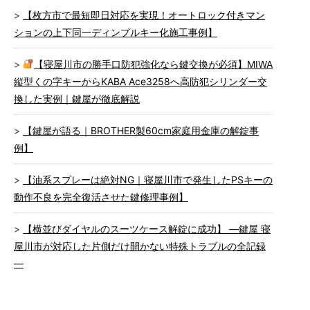
【枚方市で最短即日対応を実現！オートロック付きマン
ションの上下同一ディンプルキー化施工事例】
【寝屋川市の勝手口防犯強化なら鍵交換が必須】MIWA
縦型くの字キーからKABA Ace3258へ高防犯シリンダー交
換した実例｜鍵屋が徹底解説
【鍵屋が語る｜BROTHER製60cm家庭用金庫の解錠事
例】
【油系スプレーは絶対NG｜寝屋川市で発生したPSキーの
動作不良を完全復活させた鍵修理事例】
【横並びダイヤルのスーツケース解錠に成功】 ―鍵屋 寝
屋川市が対応した片側だけ開かない特殊トラブルの全記録
―