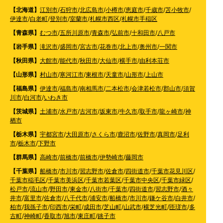
【北海道】
江別市
/
石狩市
/
北広島市
/
小樽市
/
恵庭市
/
千歳市
/
苫小牧市
/
伊達市
/
白老町
/
登別市
/
室蘭市
/
札幌市西区
/
札幌市手稲区
【青森県】
むつ市
/
五所川原市
/
青森市
/
弘前市
/
十和田市
/
八戸市
【岩手県】
滝沢市
/
盛岡市
/
宮古市
/
花巻市
/
北上市
/
奥州市
/
一関市
【秋田県】
大館市
/
能代市
/
秋田市
/
大仙市
/
横手市
/
由利本荘市
【山形県】
村山市
/
寒河江市
/
東根市
/
天童市
/
山形市
/
上山市
【福島県】
伊達市
/
福島市
/
南相馬市
/
二本松市
/
会津若松市
/
郡山市
/
須賀
川市
/
白河市
/
いわき市
【茨城県】
土浦市
/
水戸市
/
古河市
/
坂東市
/
牛久市
/
取手市
/
龍ヶ崎市
/
神
栖市
【栃木県】
宇都宮市
/
大田原市
/
さくら市
/
鹿沼市
/
佐野市
/
真岡市
/
足利
市
/
栃木市
/
下野市
【群馬県】
高崎市
/
前橋市
/
前橋市
/
伊勢崎市
/
藤岡市
【千葉県】
船橋市
/
市川市
/
習志野市
/
佐倉市
/
四街道市
/
千葉市花見川区
/
千葉市稲毛区
/
千葉市美浜区
/
千葉市若葉区
/
千葉市中央区
/
千葉市緑区
/
松戸市
/
流山市
/
野田市
/
東金市
/
八街市
/
千葉市
/
四街道市
/
習志野市
/
酒々
井市
/
富里市
/
佐倉市
/
八千代市
/
浦安市
/
船橋市
/
市川市
/
鎌ケ谷市
/
白井市
/
柏市
/
我孫子市
/
印西市
/
栄町
/
成田市
/
芝山町
/
山武市
/
横芝光町
/
匝瑳市
/
多
古町
/
神崎町
/
香取市
/
旭市
/
東庄町
/
銚子市