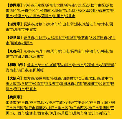
【静岡県】
浜松市天竜区
/
浜松市北区
/
浜松市浜北区
/
浜松市東区
/
浜松
市西区
/
浜松市中区
/
浜松市南区
/
静岡市
/
清水区
/
葵区
/
駿河区
/
藤枝市
/
島
田市
/
焼津市
/
牧之原市
/
菊川市
/
掛川市
/
袋井市
【滋賀県】
長浜市
/
彦根市
/
大津市
/
守山市
/
野洲市
/
東近江市
/
草津市
/
栗
東市
/
湖南市
/
甲賀市
【奈良県】
奈良市
/
生駒市
/
大和郡山市
/
天理市
/
香芝市
/
大和高田市
/
桜井
市
/
葛城市
/
橿原市
【京都府】
京都市
/
南丹市
/
亀岡市
/
向日市
/
長岡京市
/
宇治市
/
八幡市
/
城
陽市
/
京田辺市
/
木津川市
【和歌山県】
橋本市
/
かつらぎ町
/
紀の川市
/
岩出市
/
和歌山市
/
紀美野町
/
海南市
/
有田市
/
有田川町
【大阪府】
枚方市
/
寝屋川市
/
高槻市
/
四條畷市
/
吹田市
/
吹田市
/
豊中市
/
東大阪市
/
八尾市
/
松原市
/
羽曳野市
/
富田林市
/
堺市
/
岸和田市
/
和泉市
/
摂
津市
/
守口市
/
門真市
【兵庫県】
姫路市
/
神戸市
/
神戸市北区
/
神戸市灘区
/
神戸市中央区
/
神戸市兵庫区
/
神
戸市長田区
/
神戸市須磨区
/
神戸市垂水区
/
神戸市西区
/
神戸市東灘区
/
三
田市
/
川西市
/
宝塚市
/
西宮市
/
伊丹市
/
芦屋市
/
尼崎市
/
加古川市
/
明石市
【広島県】
呉市
【山口県】
山口市
/
下関市
/
山陽小野田市
/
宇部市
/
防府市
/
周南市
/
下松市