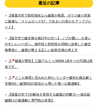
最近の記事
【寝屋川市で防犯強化なら鍵屋が推奨。ガラス破り対策
に最適な「スリムロック57」で住まいの安心をアップグレ
ード】
【枚方市で鍵交換を検討中の方へ】 ノブが重い…を使い
やすいレバー式へ。操作性と防犯性を同時に改善した鍵交
換事例と、鍵屋が教える正しい錠前交換の考え方
【
鍵屋が警告】三協アルミ × MIWA URキーの不調は前
兆です。
【
どこも無理と言われたBHシリンダー鍵折れ救出劇｜
交換NG・破壊NGの状況から導いた唯一の最適解】
【寝屋川市で1分解決を実現する鍵屋の判断力──南京錠
鍵開けの最適解と専門性の本質】