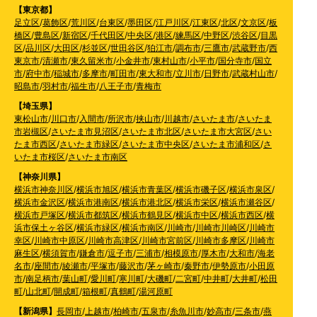
【東京都】
足立区
/
葛飾区
/
荒川区
/
台東区
/
墨田区
/
江戸川区
/
江東区
/
北区
/
文京区
/
板
橋区
/
豊島区
/
新宿区
/
千代田区
/
中央区
/
港区
/
練馬区
/
中野区
/
渋谷区
/
目黒
区
/
品川区
/
大田区
/
杉並区
/
世田谷区
/
狛江市
/
調布市
/
三鷹市
/
武蔵野市
/
西
東京市
/
清瀬市
/
東久留米市
/
小金井市
/
東村山市
/
小平市
/
国分寺市
/
国立
市
/
府中市
/
稲城市
/
多摩市
/
町田市
/
東大和市
/
立川市
/
日野市
/
武蔵村山市
/
昭島市
/
羽村市
/
福生市
/
八王子市
/
青梅市
【埼玉県】
東松山市
/
川口市
/
入間市
/
所沢市
/
挟山市
/
川越市
/
さいたま市
/
さいたま
市岩槻区
/
さいたま市見沼区
/
さいたま市北区
/
さいたま市大宮区
/
さい
たま市西区
/
さいたま市緑区
/
さいたま市中央区
/
さいたま市浦和区
/
さ
いたま市桜区
/
さいたま市南区
【神奈川県】
横浜市神奈川区
/
横浜市旭区
/
横浜市青葉区
/
横浜市磯子区
/
横浜市泉区
/
横浜市金沢区
/
横浜市港南区
/
横浜市港北区
/
横浜市栄区
/
横浜市瀬谷区
/
横浜市戸塚区
/
横浜市都筑区
/
横浜市鶴見区
/
横浜市中区
/
横浜市西区
/
横
浜市保土ヶ谷区
/
横浜市緑区
/
横浜市南区
/
川崎市
/
川崎市川崎区
/
川崎市
幸区
/
川崎市中原区
/
川崎市高津区
/
川崎市宮前区
/
川崎市多摩区
/
川崎市
麻生区
/
横須賀市
/
鎌倉市
/
逗子市
/
三浦市
/
相模原市
/
厚木市
/
大和市
/
海老
名市
/
座間市
/
綾瀬市
/
平塚市
/
藤沢市
/
茅ヶ崎市
/
秦野市
/
伊勢原市
/
小田原
市
/
南足柄市
/
葉山町
/
愛川町
/
寒川町
/
大磯町
/
二宮町
/
中井町
/
大井町
/
松田
町
/
山北町
/
開成町
/
箱根町
/
真鶴町
/
湯河原町
【新潟県】
長岡市
/
上越市
/
柏崎市
/
五泉市
/
糸魚川市
/
妙高市
/
三条市
/
燕