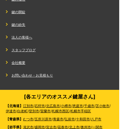
鍵の開錠
鍵の紛失
法人の客様へ
スタッフブログ
会社概要
お問い合わせ・お見積もり
[各エリアのオススメ鍵屋さん]
【北海道】
江別市
/
石狩市
/
北広島市
/
小樽市
/
恵庭市
/
千歳市
/
苫小牧市
/
伊達市
/
白老町
/
登別市
/
室蘭市
/
札幌市西区
/
札幌市手稲区
【青森県】
むつ市
/
五所川原市
/
青森市
/
弘前市
/
十和田市
/
八戸市
【岩手県】
滝沢市
/
盛岡市
/
宮古市
/
花巻市
/
北上市
/
奥州市
/
一関市