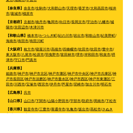
【奈良県】
奈良市
/
生駒市
/
大和郡山市
/
天理市
/
香芝市
/
大和高田市
/
桜井
市
/
葛城市
/
橿原市
【京都府】
京都市
/
南丹市
/
亀岡市
/
向日市
/
長岡京市
/
宇治市
/
八幡市
/
城
陽市
/
京田辺市
/
木津川市
【和歌山県】
橋本市
/
かつらぎ町
/
紀の川市
/
岩出市
/
和歌山市
/
紀美野町
/
海南市
/
有田市
/
有田川町
【大阪府】
枚方市
/
寝屋川市
/
高槻市
/
四條畷市
/
吹田市
/
吹田市
/
豊中市
/
東大阪市
/
八尾市
/
松原市
/
羽曳野市
/
富田林市
/
堺市
/
岸和田市
/
和泉市
/
摂
津市
/
守口市
/
門真市
【兵庫県】
姫路市
/
神戸市
/
神戸市北区
/
神戸市灘区
/
神戸市中央区
/
神戸市兵庫区
/
神
戸市長田区
/
神戸市須磨区
/
神戸市垂水区
/
神戸市西区
/
神戸市東灘区
/
三
田市
/
川西市
/
宝塚市
/
西宮市
/
伊丹市
/
芦屋市
/
尼崎市
/
加古川市
/
明石市
【広島県】
呉市
【山口県】
山口市
/
下関市
/
山陽小野田市
/
宇部市
/
防府市
/
周南市
/
下松市
【香川県】
観音寺市
/
三豊市
/
善通寺市
/
丸亀市
/
坂出市
/
高松市
/
さぬき
市
/
東かがわ市
【愛媛県】
伊予市
/
東温市
/
松山市
/
今治市
/
西条市
/
新居浜市
/
四国中央市
【福岡県】