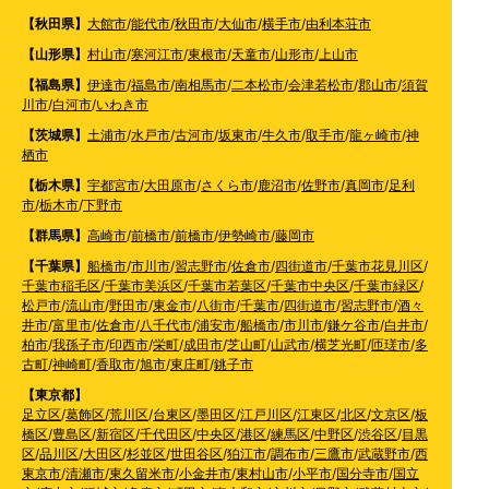
【秋田県】
大館市
/
能代市
/
秋田市
/
大仙市
/
横手市
/
由利本荘市
【山形県】
村山市
/
寒河江市
/
東根市
/
天童市
/
山形市
/
上山市
【福島県】
伊達市
/
福島市
/
南相馬市
/
二本松市
/
会津若松市
/
郡山市
/
須賀
川市
/
白河市
/
いわき市
【茨城県】
土浦市
/
水戸市
/
古河市
/
坂東市
/
牛久市
/
取手市
/
龍ヶ崎市
/
神
栖市
【栃木県】
宇都宮市
/
大田原市
/
さくら市
/
鹿沼市
/
佐野市
/
真岡市
/
足利
市
/
栃木市
/
下野市
【群馬県】
高崎市
/
前橋市
/
前橋市
/
伊勢崎市
/
藤岡市
【千葉県】
船橋市
/
市川市
/
習志野市
/
佐倉市
/
四街道市
/
千葉市花見川区
/
千葉市稲毛区
/
千葉市美浜区
/
千葉市若葉区
/
千葉市中央区
/
千葉市緑区
/
松戸市
/
流山市
/
野田市
/
東金市
/
八街市
/
千葉市
/
四街道市
/
習志野市
/
酒々
井市
/
富里市
/
佐倉市
/
八千代市
/
浦安市
/
船橋市
/
市川市
/
鎌ケ谷市
/
白井市
/
柏市
/
我孫子市
/
印西市
/
栄町
/
成田市
/
芝山町
/
山武市
/
横芝光町
/
匝瑳市
/
多
古町
/
神崎町
/
香取市
/
旭市
/
東庄町
/
銚子市
【東京都】
足立区
/
葛飾区
/
荒川区
/
台東区
/
墨田区
/
江戸川区
/
江東区
/
北区
/
文京区
/
板
橋区
/
豊島区
/
新宿区
/
千代田区
/
中央区
/
港区
/
練馬区
/
中野区
/
渋谷区
/
目黒
区
/
品川区
/
大田区
/
杉並区
/
世田谷区
/
狛江市
/
調布市
/
三鷹市
/
武蔵野市
/
西
東京市
/
清瀬市
/
東久留米市
/
小金井市
/
東村山市
/
小平市
/
国分寺市
/
国立