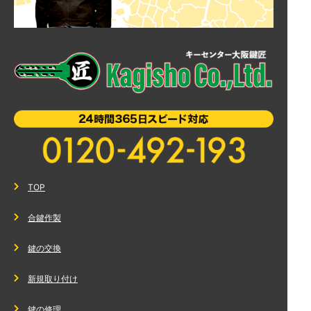
TOP
合鍵作製
鍵の交換
新規取り付け
鍵の修理