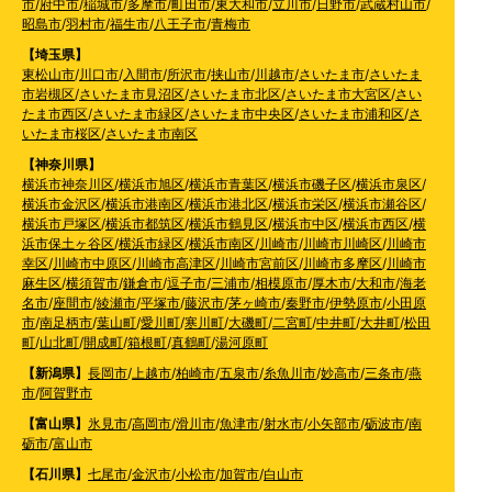
市
/
府中市
/
稲城市
/
多摩市
/
町田市
/
東大和市
/
立川市
/
日野市
/
武蔵村山市
/
昭島市
/
羽村市
/
福生市
/
八王子市
/
青梅市
【埼玉県】
東松山市
/
川口市
/
入間市
/
所沢市
/
挟山市
/
川越市
/
さいたま市
/
さいたま
市岩槻区
/
さいたま市見沼区
/
さいたま市北区
/
さいたま市大宮区
/
さい
たま市西区
/
さいたま市緑区
/
さいたま市中央区
/
さいたま市浦和区
/
さ
いたま市桜区
/
さいたま市南区
【神奈川県】
横浜市神奈川区
/
横浜市旭区
/
横浜市青葉区
/
横浜市磯子区
/
横浜市泉区
/
横浜市金沢区
/
横浜市港南区
/
横浜市港北区
/
横浜市栄区
/
横浜市瀬谷区
/
横浜市戸塚区
/
横浜市都筑区
/
横浜市鶴見区
/
横浜市中区
/
横浜市西区
/
横
浜市保土ヶ谷区
/
横浜市緑区
/
横浜市南区
/
川崎市
/
川崎市川崎区
/
川崎市
幸区
/
川崎市中原区
/
川崎市高津区
/
川崎市宮前区
/
川崎市多摩区
/
川崎市
麻生区
/
横須賀市
/
鎌倉市
/
逗子市
/
三浦市
/
相模原市
/
厚木市
/
大和市
/
海老
名市
/
座間市
/
綾瀬市
/
平塚市
/
藤沢市
/
茅ヶ崎市
/
秦野市
/
伊勢原市
/
小田原
市
/
南足柄市
/
葉山町
/
愛川町
/
寒川町
/
大磯町
/
二宮町
/
中井町
/
大井町
/
松田
町
/
山北町
/
開成町
/
箱根町
/
真鶴町
/
湯河原町
【新潟県】
長岡市
/
上越市
/
柏崎市
/
五泉市
/
糸魚川市
/
妙高市
/
三条市
/
燕
市
/
阿賀野市
【富山県】
氷見市
/
高岡市
/
滑川市
/
魚津市
/
射水市
/
小矢部市
/
砺波市
/
南
砺市
/
富山市
【石川県】
七尾市
/
金沢市
/
小松市
/
加賀市
/
白山市