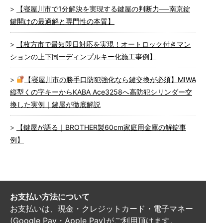
【寝屋川市で1分解決を実現する鍵屋の判断力──南京錠
鍵開けの最適解と専門性の本質】
【枚方市で最短即日対応を実現！オートロック付きマン
ションの上下同一ディンプルキー化施工事例】
【寝屋川市の勝手口防犯強化なら鍵交換が必須】MIWA
縦型くの字キーからKABA Ace3258へ高防犯シリンダー交
換した実例｜鍵屋が徹底解説
【鍵屋が語る｜BROTHER製60cm家庭用金庫の解錠事
例】
お支払い方法について
お支払いは、現金・クレジットカード・電子マネー
(Google Pay・Apple Pay)がご利用頂けます。