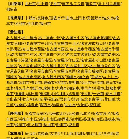
【山梨県】
北杜市
/
甲斐市
/
甲府市
/
南アルプス市
/
笛吹市
/
富士河口湖町
/
都留市
【長野県】
中野市
/
長野市
/
須坂市
/
千曲市
/
上田市
/
安曇野市
/
佐久市
/
松
本市
/
茅野市
/
伊那市
/
飯田市
【愛知県】
名古屋市
/
名古屋市
/
名古屋市中区
/
名古屋市中区
/
名古屋市昭和区
/
名古
屋市昭和区
/
名古屋市中川区
/
名古屋市中川区
/
名古屋市熱田区
/
名古屋
市熱田区
/
名古屋市西区
/
名古屋市西区
/
名古屋市千種区
/
名古屋市千種
区
/
名古屋市中村区
/
名古屋市中村区
/
名古屋市名東区
/
名古屋市名東区
/
名古屋市港区
/
名古屋市港区
/
名古屋市守山区
/
名古屋市守山区
/
名古屋
市緑区
/
名古屋市緑区
/
名古屋市北区
/
名古屋市北区
/
名古屋市天白区
/
名
古屋市天白区
/
名古屋市東区
/
名古屋市東区
/
名古屋市瑞穂区
/
名古屋市
瑞穂区
/
名古屋市南区
/
名古屋市南区
/
岡崎市
/
知立市
/
安城市
/
みよし市
/
西尾市
/
蒲郡市
/
豊川市
/
豊橋市
/
刈谷市
/
豊明市
/
高浜市
/
碧南市
/
豊田市
/
日
進市
/
長久手市
/
瀬戸市
/
東海市
/
大府市
/
知多市
/
半田市
/
常滑市
/
新城市
/
田
原市
/
東郷町
/
幸田町
/
東浦町
/
阿久比町
/
武豊町
/
美浜町
/
一宮市
/
春日井市
/
犬山市
/
小牧市
/
稲沢市
/
尾張旭市
/
岩倉市
/
清須市
/
北名古屋市
/
豊山町
/
大
口町
/
扶桑町
/
津島市
/
愛西市
/
弥富市
/
あま市
/
大治町
/
蟹江町
【静岡県】
浜松市天竜区
/
浜松市北区
/
浜松市浜北区
/
浜松市東区
/
浜松
市西区
/
浜松市中区
/
浜松市南区
/
静岡市
/
清水区
/
葵区
/
駿河区
/
藤枝市
/
島
田市
/
焼津市
/
牧之原市
/
菊川市
/
掛川市
/
袋井市
【滋賀県】
長浜市
/
彦根市
/
大津市
/
守山市
/
野洲市
/
東近江市
/
草津市
/
栗
東市
/
湖南市
/
甲賀市