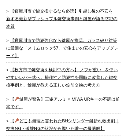
【寝屋川市で鍵交換するなら必読】引越し後の不安を一
新する最新型プッシュプル錠交換事例と鍵屋が語る防犯の
本質
【寝屋川市で防犯強化なら鍵屋が推奨。ガラス破り対策
に最適な「スリムロック57」で住まいの安心をアップグレ
ード】
【枚方市で鍵交換を検討中の方へ】 ノブが重い…を使い
やすいレバー式へ。操作性と防犯性を同時に改善した鍵交
換事例と、鍵屋が教える正しい錠前交換の考え方
【
鍵屋が警告】三協アルミ × MIWA URキーの不調は前
兆です。
【
どこも無理と言われたBHシリンダー鍵折れ救出劇｜
交換NG・破壊NGの状況から導いた唯一の最適解】