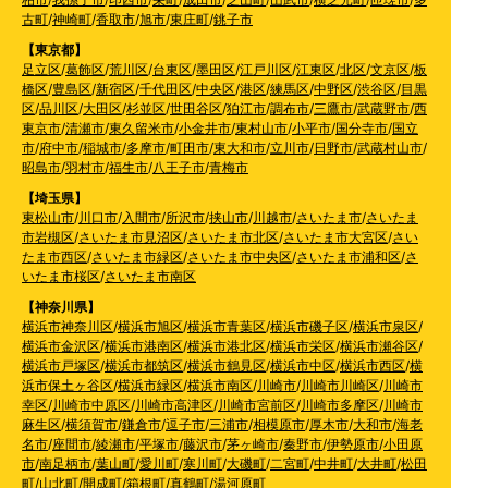
古町
/
神崎町
/
香取市
/
旭市
/
東庄町
/
銚子市
【東京都】
足立区
/
葛飾区
/
荒川区
/
台東区
/
墨田区
/
江戸川区
/
江東区
/
北区
/
文京区
/
板
橋区
/
豊島区
/
新宿区
/
千代田区
/
中央区
/
港区
/
練馬区
/
中野区
/
渋谷区
/
目黒
区
/
品川区
/
大田区
/
杉並区
/
世田谷区
/
狛江市
/
調布市
/
三鷹市
/
武蔵野市
/
西
東京市
/
清瀬市
/
東久留米市
/
小金井市
/
東村山市
/
小平市
/
国分寺市
/
国立
市
/
府中市
/
稲城市
/
多摩市
/
町田市
/
東大和市
/
立川市
/
日野市
/
武蔵村山市
/
昭島市
/
羽村市
/
福生市
/
八王子市
/
青梅市
【埼玉県】
東松山市
/
川口市
/
入間市
/
所沢市
/
挟山市
/
川越市
/
さいたま市
/
さいたま
市岩槻区
/
さいたま市見沼区
/
さいたま市北区
/
さいたま市大宮区
/
さい
たま市西区
/
さいたま市緑区
/
さいたま市中央区
/
さいたま市浦和区
/
さ
いたま市桜区
/
さいたま市南区
【神奈川県】
横浜市神奈川区
/
横浜市旭区
/
横浜市青葉区
/
横浜市磯子区
/
横浜市泉区
/
横浜市金沢区
/
横浜市港南区
/
横浜市港北区
/
横浜市栄区
/
横浜市瀬谷区
/
横浜市戸塚区
/
横浜市都筑区
/
横浜市鶴見区
/
横浜市中区
/
横浜市西区
/
横
浜市保土ヶ谷区
/
横浜市緑区
/
横浜市南区
/
川崎市
/
川崎市川崎区
/
川崎市
幸区
/
川崎市中原区
/
川崎市高津区
/
川崎市宮前区
/
川崎市多摩区
/
川崎市
麻生区
/
横須賀市
/
鎌倉市
/
逗子市
/
三浦市
/
相模原市
/
厚木市
/
大和市
/
海老
名市
/
座間市
/
綾瀬市
/
平塚市
/
藤沢市
/
茅ヶ崎市
/
秦野市
/
伊勢原市
/
小田原
市
/
南足柄市
/
葉山町
/
愛川町
/
寒川町
/
大磯町
/
二宮町
/
中井町
/
大井町
/
松田
町
/
山北町
/
開成町
/
箱根町
/
真鶴町
/
湯河原町