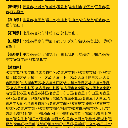
【新潟県】
長岡市
/
上越市
/
柏崎市
/
五泉市
/
糸魚川市
/
妙高市
/
三条市
/
燕
市
/
阿賀野市
【富山県】
氷見市
/
高岡市
/
滑川市
/
魚津市
/
射水市
/
小矢部市
/
砺波市
/
南
砺市
/
富山市
【石川県】
七尾市
/
金沢市
/
小松市
/
加賀市
/
白山市
【山梨県】
北杜市
/
甲斐市
/
甲府市
/
南アルプス市
/
笛吹市
/
富士河口湖町
/
都留市
【長野県】
中野市
/
長野市
/
須坂市
/
千曲市
/
上田市
/
安曇野市
/
佐久市
/
松
本市
/
茅野市
/
伊那市
/
飯田市
【愛知県】
名古屋市
/
名古屋市
/
名古屋市中区
/
名古屋市中区
/
名古屋市昭和区
/
名古
屋市昭和区
/
名古屋市中川区
/
名古屋市中川区
/
名古屋市熱田区
/
名古屋
市熱田区
/
名古屋市西区
/
名古屋市西区
/
名古屋市千種区
/
名古屋市千種
区
/
名古屋市中村区
/
名古屋市中村区
/
名古屋市名東区
/
名古屋市名東区
/
名古屋市港区
/
名古屋市港区
/
名古屋市守山区
/
名古屋市守山区
/
名古屋
市緑区
/
名古屋市緑区
/
名古屋市北区
/
名古屋市北区
/
名古屋市天白区
/
名
古屋市天白区
/
名古屋市東区
/
名古屋市東区
/
名古屋市瑞穂区
/
名古屋市
瑞穂区
/
名古屋市南区
/
名古屋市南区
/
岡崎市
/
知立市
/
安城市
/
みよし市
/
西尾市
/
蒲郡市
/
豊川市
/
豊橋市
/
刈谷市
/
豊明市
/
高浜市
/
碧南市
/
豊田市
/
日
進市
/
長久手市
/
瀬戸市
/
東海市
/
大府市
/
知多市
/
半田市
/
常滑市
/
新城市
/
田
原市
/
東郷町
/
幸田町
/
東浦町
/
阿久比町
/
武豊町
/
美浜町
/
一宮市
/
春日井市
/