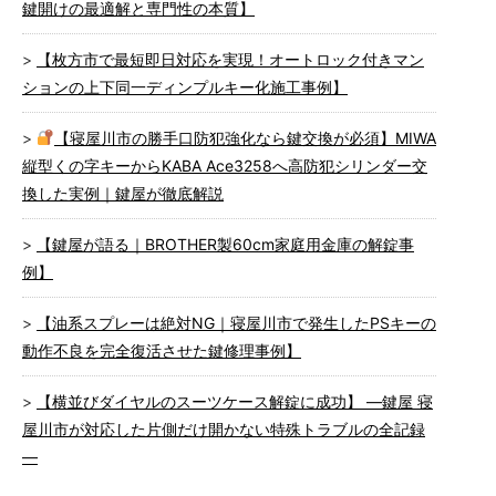
鍵開けの最適解と専門性の本質】
【枚方市で最短即日対応を実現！オートロック付きマン
ションの上下同一ディンプルキー化施工事例】
【寝屋川市の勝手口防犯強化なら鍵交換が必須】MIWA
縦型くの字キーからKABA Ace3258へ高防犯シリンダー交
換した実例｜鍵屋が徹底解説
【鍵屋が語る｜BROTHER製60cm家庭用金庫の解錠事
例】
【油系スプレーは絶対NG｜寝屋川市で発生したPSキーの
動作不良を完全復活させた鍵修理事例】
【横並びダイヤルのスーツケース解錠に成功】 ―鍵屋 寝
屋川市が対応した片側だけ開かない特殊トラブルの全記録
―