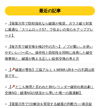
最近の記事
【寝屋川市で防犯強化なら鍵屋が推奨。ガラス破り対策
に最適な「スリムロック57」で住まいの安心をアップグレ
ード】
【枚方市で鍵交換を検討中の方へ】 ノブが重い…を使い
やすいレバー式へ。操作性と防犯性を同時に改善した鍵交
換事例と、鍵屋が教える正しい錠前交換の考え方
【
鍵屋が警告】三協アルミ × MIWA URキーの不調は前
兆です。
【
どこも無理と言われたBHシリンダー鍵折れ救出劇｜
交換NG・破壊NGの状況から導いた唯一の最適解】
【寝屋川市で1分解決を実現する鍵屋の判断力──南京錠