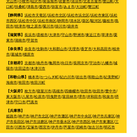
犬山市
/
小牧市
/
稲沢市
/
尾張旭市
/
岩倉市
/
清須市
/
北名古屋市
/
豊山町
/
大
口町
/
扶桑町
/
津島市
/
愛西市
/
弥富市
/
あま市
/
大治町
/
蟹江町
【静岡県】
浜松市天竜区
/
浜松市北区
/
浜松市浜北区
/
浜松市東区
/
浜松
市西区
/
浜松市中区
/
浜松市南区
/
静岡市
/
清水区
/
葵区
/
駿河区
/
藤枝市
/
島
田市
/
焼津市
/
牧之原市
/
菊川市
/
掛川市
/
袋井市
【滋賀県】
長浜市
/
彦根市
/
大津市
/
守山市
/
野洲市
/
東近江市
/
草津市
/
栗
東市
/
湖南市
/
甲賀市
【奈良県】
奈良市
/
生駒市
/
大和郡山市
/
天理市
/
香芝市
/
大和高田市
/
桜井
市
/
葛城市
/
橿原市
【京都府】
京都市
/
南丹市
/
亀岡市
/
向日市
/
長岡京市
/
宇治市
/
八幡市
/
城
陽市
/
京田辺市
/
木津川市
【和歌山県】
橋本市
/
かつらぎ町
/
紀の川市
/
岩出市
/
和歌山市
/
紀美野町
/
海南市
/
有田市
/
有田川町
【大阪府】
枚方市
/
寝屋川市
/
高槻市
/
四條畷市
/
吹田市
/
吹田市
/
豊中市
/
東大阪市
/
八尾市
/
松原市
/
羽曳野市
/
富田林市
/
堺市
/
岸和田市
/
和泉市
/
摂
津市
/
守口市
/
門真市
【兵庫県】
姫路市
/
神戸市
/
神戸市北区
/
神戸市灘区
/
神戸市中央区
/
神戸市兵庫区
/
神
戸市長田区
/
神戸市須磨区
/
神戸市垂水区
/
神戸市西区
/
神戸市東灘区
/
三
田市
/
川西市
/
宝塚市
/
西宮市
/
伊丹市
/
芦屋市
/
尼崎市
/
加古川市
/
明石市
【広島県】
呉市