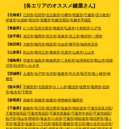
[各エリアのオススメ鍵屋さん]
【北海道】
江別市
/
石狩市
/
北広島市
/
小樽市
/
恵庭市
/
千歳市
/
苫小牧市
/
伊達市
/
白老町
/
登別市
/
室蘭市
/
札幌市西区
/
札幌市手稲区
【青森県】
むつ市
/
五所川原市
/
青森市
/
弘前市
/
十和田市
/
八戸市
【岩手県】
滝沢市
/
盛岡市
/
宮古市
/
花巻市
/
北上市
/
奥州市
/
一関市
【秋田県】
大館市
/
能代市
/
秋田市
/
大仙市
/
横手市
/
由利本荘市
【山形県】
村山市
/
寒河江市
/
東根市
/
天童市
/
山形市
/
上山市
【福島県】
伊達市
/
福島市
/
南相馬市
/
二本松市
/
会津若松市
/
郡山市
/
須賀
川市
/
白河市
/
いわき市
【茨城県】
土浦市
/
水戸市
/
古河市
/
坂東市
/
牛久市
/
取手市
/
龍ヶ崎市
/
神
栖市
【栃木県】
宇都宮市
/
大田原市
/
さくら市
/
鹿沼市
/
佐野市
/
真岡市
/
足利
市
/
栃木市
/
下野市
【群馬県】
高崎市
/
前橋市
/
前橋市
/
伊勢崎市
/
藤岡市
【千葉県】
船橋市
/
市川市
/
習志野市
/
佐倉市
/
四街道市
/
千葉市花見川区
/
千葉市稲毛区
/
千葉市美浜区
/
千葉市若葉区
/
千葉市中央区
/
千葉市緑区
/
松戸市
/
流山市
/
野田市
/
東金市
/
八街市
/
千葉市
/
四街道市
/
習志野市
/
酒々
井市
/
富里市
/
佐倉市
/
八千代市
/
浦安市
/
船橋市
/
市川市
/
鎌ケ谷市
/
白井市
/
柏市
/
我孫子市
/
印西市
/
栄町
/
成田市
/
芝山町
/
山武市
/
横芝光町
/
匝瑳市
/
多