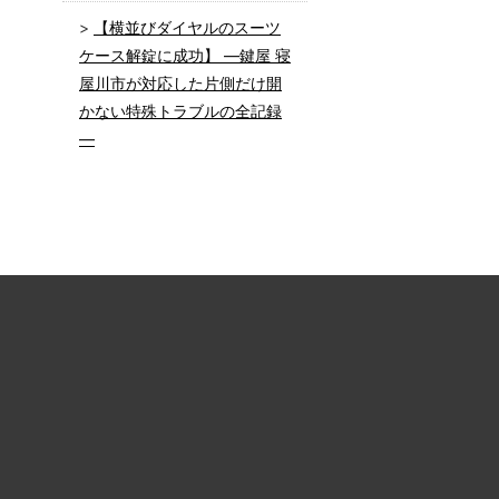
【横並びダイヤルのスーツ
ケース解錠に成功】 ―鍵屋 寝
屋川市が対応した片側だけ開
かない特殊トラブルの全記録
―