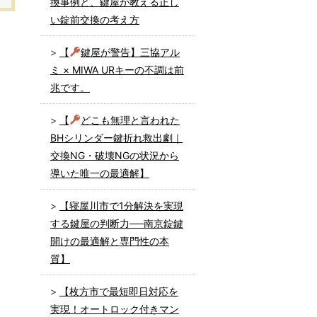
換事例と、鍵屋が教える正し
い錠前交換の考え方
【
鍵屋が警告】三協アル
ミ × MIWA URキーの不調は前
兆です。
【
どこも無理と言われた
BHシリンダー鍵折れ救出劇｜
交換NG・破壊NGの状況から
導いた唯一の最適解】
【寝屋川市で1分解決を実現
する鍵屋の判断力──南京錠鍵
開けの最適解と専門性の本
質】
【枚方市で最短即日対応を
実現！オートロック付きマン