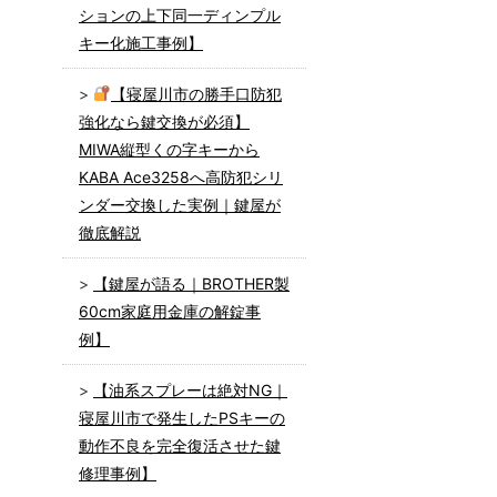
ションの上下同一ディンプル
キー化施工事例】
【寝屋川市の勝手口防犯
強化なら鍵交換が必須】
MIWA縦型くの字キーから
KABA Ace3258へ高防犯シリ
ンダー交換した実例｜鍵屋が
徹底解説
【鍵屋が語る｜BROTHER製
60cm家庭用金庫の解錠事
例】
【油系スプレーは絶対NG｜
寝屋川市で発生したPSキーの
動作不良を完全復活させた鍵
修理事例】