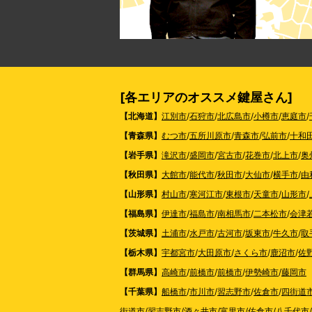
[各エリアのオススメ鍵屋さん]
【北海道】
江別市
/
石狩市
/
北広島市
/
小樽市
/
恵庭市
/
【青森県】
むつ市
/
五所川原市
/
青森市
/
弘前市
/
十和
【岩手県】
滝沢市
/
盛岡市
/
宮古市
/
花巻市
/
北上市
/
奥
【秋田県】
大館市
/
能代市
/
秋田市
/
大仙市
/
横手市
/
由
【山形県】
村山市
/
寒河江市
/
東根市
/
天童市
/
山形市
/
【福島県】
伊達市
/
福島市
/
南相馬市
/
二本松市
/
会津
【茨城県】
土浦市
/
水戸市
/
古河市
/
坂東市
/
牛久市
/
取
【栃木県】
宇都宮市
/
大田原市
/
さくら市
/
鹿沼市
/
佐
【群馬県】
高崎市
/
前橋市
/
前橋市
/
伊勢崎市
/
藤岡市
【千葉県】
船橋市
/
市川市
/
習志野市
/
佐倉市
/
四街道
街道市
/
習志野市
/
酒々井市
/
富里市
/
佐倉市
/
八千代市
/