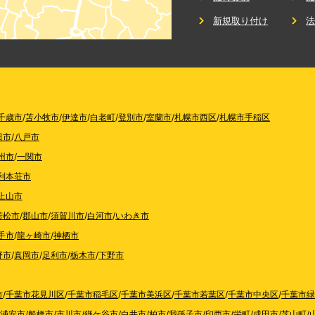
新規取り付け
千歳市
/
苫小牧市
/
伊達市
/
白老町
/
登別市
/
室蘭市
/
札幌市西区
/
札幌市手稲区
田市
/
八戸市
州市
/
一関市
利本荘市
上山市
若松市
/
郡山市
/
須賀川市
/
白河市
/
いわき市
手市
/
龍ヶ崎市
/
神栖市
野市
/
真岡市
/
足利市
/
栃木市
/
下野市
市
/
千葉市花見川区
/
千葉市稲毛区
/
千葉市美浜区
/
千葉市若葉区
/
千葉市中央区
/
千葉市緑
浦安市
/
船橋市
/
市川市
/
鎌ケ谷市
/
白井市
/
柏市
/
我孫子市
/
印西市
/
栄町
/
成田市
/
芝山町
/