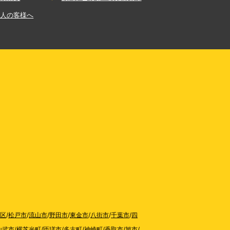
法人の客様へ
区
/
松戸市
/
流山市
/
野田市
/
東金市
/
八街市
/
千葉市
/
四
山武市
/
横芝光町
/
匝瑳市
/
多古町
/
神崎町
/
香取市
/
旭市
/