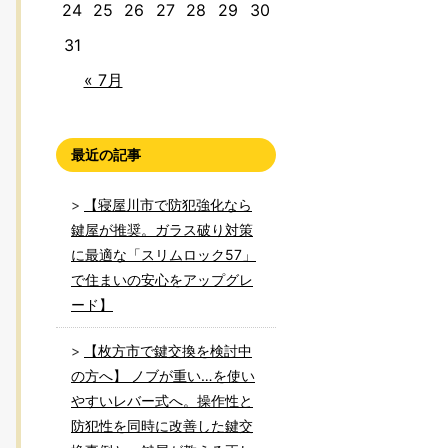
24
25
26
27
28
29
30
31
« 7月
最近の記事
【寝屋川市で防犯強化なら
鍵屋が推奨。ガラス破り対策
に最適な「スリムロック57」
で住まいの安心をアップグレ
ード】
【枚方市で鍵交換を検討中
の方へ】 ノブが重い…を使い
やすいレバー式へ。操作性と
防犯性を同時に改善した鍵交