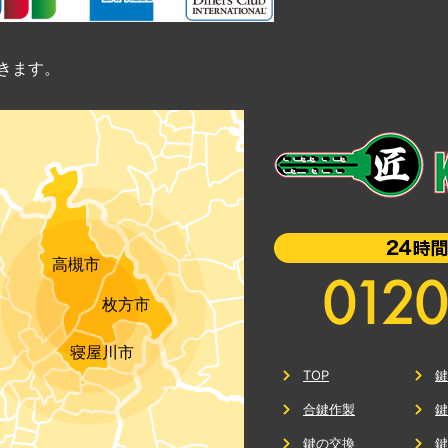
きます。
高槻市
枚方市
寝屋川市
TOP
合鍵作製
鍵の交換