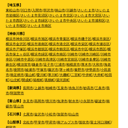
【埼玉県】
東松山市
/
川口市
/
入間市
/
所沢市
/
挟山市
/
川越市
/
さいたま市
/
さいたま
市岩槻区
/
さいたま市見沼区
/
さいたま市北区
/
さいたま市大宮区
/
さい
たま市西区
/
さいたま市緑区
/
さいたま市中央区
/
さいたま市浦和区
/
さ
いたま市桜区
/
さいたま市南区
【神奈川県】
横浜市神奈川区
/
横浜市旭区
/
横浜市青葉区
/
横浜市磯子区
/
横浜市泉区
/
横浜市金沢区
/
横浜市港南区
/
横浜市港北区
/
横浜市栄区
/
横浜市瀬谷区
/
横浜市戸塚区
/
横浜市都筑区
/
横浜市鶴見区
/
横浜市中区
/
横浜市西区
/
横
浜市保土ヶ谷区
/
横浜市緑区
/
横浜市南区
/
川崎市
/
川崎市川崎区
/
川崎市
幸区
/
川崎市中原区
/
川崎市高津区
/
川崎市宮前区
/
川崎市多摩区
/
川崎市
麻生区
/
横須賀市
/
鎌倉市
/
逗子市
/
三浦市
/
相模原市
/
厚木市
/
大和市
/
海老
名市
/
座間市
/
綾瀬市
/
平塚市
/
藤沢市
/
茅ヶ崎市
/
秦野市
/
伊勢原市
/
小田原
市
/
南足柄市
/
葉山町
/
愛川町
/
寒川町
/
大磯町
/
二宮町
/
中井町
/
大井町
/
松田
町
/
山北町
/
開成町
/
箱根町
/
真鶴町
/
湯河原町
【新潟県】
長岡市
/
上越市
/
柏崎市
/
五泉市
/
糸魚川市
/
妙高市
/
三条市
/
燕
市
/
阿賀野市
【富山県】
氷見市
/
高岡市
/
滑川市
/
魚津市
/
射水市
/
小矢部市
/
砺波市
/
南
砺市
/
富山市
【石川県】
七尾市
/
金沢市
/
小松市
/
加賀市
/
白山市
【山梨県】
北杜市
/
甲斐市
/
甲府市
/
南アルプス市
/
笛吹市
/
富士河口湖町
/
都留市