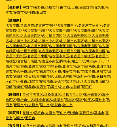
【長野県】
中野市
/
長野市
/
須坂市
/
千曲市
/
上田市
/
安曇野市
/
佐久市
/
松
本市
/
茅野市
/
伊那市
/
飯田市
【愛知県】
名古屋市
/
名古屋市
/
名古屋市中区
/
名古屋市中区
/
名古屋市昭和区
/
名古
屋市昭和区
/
名古屋市中川区
/
名古屋市中川区
/
名古屋市熱田区
/
名古屋
市熱田区
/
名古屋市西区
/
名古屋市西区
/
名古屋市千種区
/
名古屋市千種
区
/
名古屋市中村区
/
名古屋市中村区
/
名古屋市名東区
/
名古屋市名東区
/
名古屋市港区
/
名古屋市港区
/
名古屋市守山区
/
名古屋市守山区
/
名古屋
市緑区
/
名古屋市緑区
/
名古屋市北区
/
名古屋市北区
/
名古屋市天白区
/
名
古屋市天白区
/
名古屋市東区
/
名古屋市東区
/
名古屋市瑞穂区
/
名古屋市
瑞穂区
/
名古屋市南区
/
名古屋市南区
/
岡崎市
/
知立市
/
安城市
/
みよし市
/
西尾市
/
蒲郡市
/
豊川市
/
豊橋市
/
刈谷市
/
豊明市
/
高浜市
/
碧南市
/
豊田市
/
日
進市
/
長久手市
/
瀬戸市
/
東海市
/
大府市
/
知多市
/
半田市
/
常滑市
/
新城市
/
田
原市
/
東郷町
/
幸田町
/
東浦町
/
阿久比町
/
武豊町
/
美浜町
/
一宮市
/
春日井市
/
犬山市
/
小牧市
/
稲沢市
/
尾張旭市
/
岩倉市
/
清須市
/
北名古屋市
/
豊山町
/
大
口町
/
扶桑町
/
津島市
/
愛西市
/
弥富市
/
あま市
/
大治町
/
蟹江町
【静岡県】
浜松市天竜区
/
浜松市北区
/
浜松市浜北区
/
浜松市東区
/
浜松
市西区
/
浜松市中区
/
浜松市南区
/
静岡市
/
清水区
/
葵区
/
駿河区
/
藤枝市
/
島
田市
/
焼津市
/
牧之原市
/
菊川市
/
掛川市
/
袋井市
【滋賀県】
長浜市
/
彦根市
/
大津市
/
守山市
/
野洲市
/
東近江市
/
草津市
/
栗
東市
/
湖南市
/
甲賀市
【奈良県】
奈良市
/
生駒市
/
大和郡山市
/
天理市
/
香芝市
/
大和高田市
/
桜井