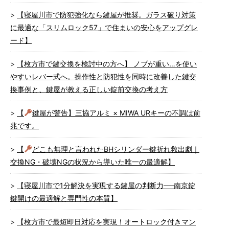
【寝屋川市で防犯強化なら鍵屋が推奨。ガラス破り対策
に最適な「スリムロック57」で住まいの安心をアップグレ
ード】
【枚方市で鍵交換を検討中の方へ】 ノブが重い…を使い
やすいレバー式へ。操作性と防犯性を同時に改善した鍵交
換事例と、鍵屋が教える正しい錠前交換の考え方
【
鍵屋が警告】三協アルミ × MIWA URキーの不調は前
兆です。
【
どこも無理と言われたBHシリンダー鍵折れ救出劇｜
交換NG・破壊NGの状況から導いた唯一の最適解】
【寝屋川市で1分解決を実現する鍵屋の判断力──南京錠
鍵開けの最適解と専門性の本質】
【枚方市で最短即日対応を実現！オートロック付きマン