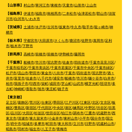
【山形県】
村山市
/
寒河江市
/
東根市
/
天童市
/
山形市
/
上山市
【福島県】
伊達市
/
福島市
/
南相馬市
/
二本松市
/
会津若松市
/
郡山市
/
須賀
川市
/
白河市
/
いわき市
【茨城県】
土浦市
/
水戸市
/
古河市
/
坂東市
/
牛久市
/
取手市
/
龍ヶ崎市
/
神
栖市
【栃木県】
宇都宮市
/
大田原市
/
さくら市
/
鹿沼市
/
佐野市
/
真岡市
/
足利
市
/
栃木市
/
下野市
【群馬県】
高崎市
/
前橋市
/
前橋市
/
伊勢崎市
/
藤岡市
【千葉県】
船橋市
/
市川市
/
習志野市
/
佐倉市
/
四街道市
/
千葉市花見川区
/
千葉市稲毛区
/
千葉市美浜区
/
千葉市若葉区
/
千葉市中央区
/
千葉市緑区
/
松戸市
/
流山市
/
野田市
/
東金市
/
八街市
/
千葉市
/
四街道市
/
習志野市
/
酒々
井市
/
富里市
/
佐倉市
/
八千代市
/
浦安市
/
船橋市
/
市川市
/
鎌ケ谷市
/
白井市
/
柏市
/
我孫子市
/
印西市
/
栄町
/
成田市
/
芝山町
/
山武市
/
横芝光町
/
匝瑳市
/
多
古町
/
神崎町
/
香取市
/
旭市
/
東庄町
/
銚子市
【東京都】
足立区
/
葛飾区
/
荒川区
/
台東区
/
墨田区
/
江戸川区
/
江東区
/
北区
/
文京区
/
板
橋区
/
豊島区
/
新宿区
/
千代田区
/
中央区
/
港区
/
練馬区
/
中野区
/
渋谷区
/
目黒
区
/
品川区
/
大田区
/
杉並区
/
世田谷区
/
狛江市
/
調布市
/
三鷹市
/
武蔵野市
/
西
東京市
/
清瀬市
/
東久留米市
/
小金井市
/
東村山市
/
小平市
/
国分寺市
/
国立
市
/
府中市
/
稲城市
/
多摩市
/
町田市
/
東大和市
/
立川市
/
日野市
/
武蔵村山市
/
昭島市
/
羽村市
/
福生市
/
八王子市
/
青梅市