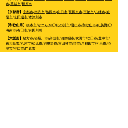
市
/
葛城市
/
橿原市
【京都府】
京都市
/
南丹市
/
亀岡市
/
向日市
/
長岡京市
/
宇治市
/
八幡市
/
城
陽市
/
京田辺市
/
木津川市
【和歌山県】
橋本市
/
かつらぎ町
/
紀の川市
/
岩出市
/
和歌山市
/
紀美野町
/
海南市
/
有田市
/
有田川町
【大阪府】
枚方市
/
寝屋川市
/
高槻市
/
四條畷市
/
吹田市
/
吹田市
/
豊中市
/
東大阪市
/
八尾市
/
松原市
/
羽曳野市
/
富田林市
/
堺市
/
岸和田市
/
和泉市
/
摂
津市
/
守口市
/
門真市
【兵庫県】
姫路市
/
神戸市
/
神戸市北区
/
神戸市灘区
/
神戸市中央区
/
神戸市兵庫区
/
神
戸市長田区
/
神戸市須磨区
/
神戸市垂水区
/
神戸市西区
/
神戸市東灘区
/
三
田市
/
川西市
/
宝塚市
/
西宮市
/
伊丹市
/
芦屋市
/
尼崎市
/
加古川市
/
明石市
【広島県】
呉市
【山口県】
山口市
/
下関市
/
山陽小野田市
/
宇部市
/
防府市
/
周南市
/
下松市
【香川県】
観音寺市
/
三豊市
/
善通寺市
/
丸亀市
/
坂出市
/
高松市
/
さぬき
市
/
東かがわ市
【愛媛県】
伊予市
/
東温市
/
松山市
/
今治市
/
西条市
/
新居浜市
/
四国中央市
【福岡県】
福岡市東区
/
福岡市南区
/
福岡市博多区
/
福岡市早良区
/
福岡市西区
/
福岡
市中央区
/
福岡市城南区
/
北九州市八幡西区
/
北九州市小倉南区
/
北九州