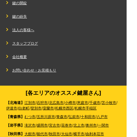
鍵の開錠
鍵の紛失
法人の客様へ
スタッフブログ
会社概要
お問い合わせ・お見積もり
[各エリアのオススメ鍵屋さん]
【北海道】
江別市
/
石狩市
/
北広島市
/
小樽市
/
恵庭市
/
千歳市
/
苫小牧市
/
伊達市
/
白老町
/
登別市
/
室蘭市
/
札幌市西区
/
札幌市手稲区
【青森県】
むつ市
/
五所川原市
/
青森市
/
弘前市
/
十和田市
/
八戸市
【岩手県】
滝沢市
/
盛岡市
/
宮古市
/
花巻市
/
北上市
/
奥州市
/
一関市
【秋田県】
大館市
/
能代市
/
秋田市
/
大仙市
/
横手市
/
由利本荘市