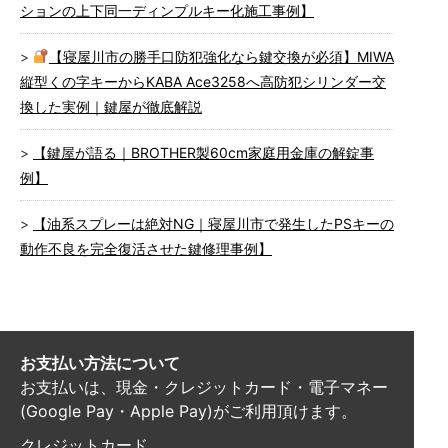
ションの上下同一ディンプルキー化施工事例】
【寝屋川市の勝手口防犯強化なら鍵交換が必須】MIWA
縦型くの字キーからKABA Ace3258へ高防犯シリンダー交
換した実例｜鍵屋が徹底解説
【鍵屋が語る｜BROTHER製60cm家庭用金庫の解錠事
例】
【油系スプレーは絶対NG｜寝屋川市で発生したPSキーの
動作不良を完全復活させた鍵修理事例】
お支払い方法について
お支払いは、現金・クレジットカード・電子マネー
(Google Pay・Apple Pay)がご利用頂けます。
クレジットカード