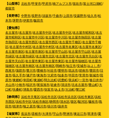
【山梨県】
北杜市
/
甲斐市
/
甲府市
/
南アルプス市
/
笛吹市
/
富士河口湖町
/
都留市
【長野県】
中野市
/
長野市
/
須坂市
/
千曲市
/
上田市
/
安曇野市
/
佐久市
/
松
本市
/
茅野市
/
伊那市
/
飯田市
【愛知県】
名古屋市
/
名古屋市
/
名古屋市中区
/
名古屋市中区
/
名古屋市昭和区
/
名古
屋市昭和区
/
名古屋市中川区
/
名古屋市中川区
/
名古屋市熱田区
/
名古屋
市熱田区
/
名古屋市西区
/
名古屋市西区
/
名古屋市千種区
/
名古屋市千種
区
/
名古屋市中村区
/
名古屋市中村区
/
名古屋市名東区
/
名古屋市名東区
/
名古屋市港区
/
名古屋市港区
/
名古屋市守山区
/
名古屋市守山区
/
名古屋
市緑区
/
名古屋市緑区
/
名古屋市北区
/
名古屋市北区
/
名古屋市天白区
/
名
古屋市天白区
/
名古屋市東区
/
名古屋市東区
/
名古屋市瑞穂区
/
名古屋市
瑞穂区
/
名古屋市南区
/
名古屋市南区
/
岡崎市
/
知立市
/
安城市
/
みよし市
/
西尾市
/
蒲郡市
/
豊川市
/
豊橋市
/
刈谷市
/
豊明市
/
高浜市
/
碧南市
/
豊田市
/
日
進市
/
長久手市
/
瀬戸市
/
東海市
/
大府市
/
知多市
/
半田市
/
常滑市
/
新城市
/
田
原市
/
東郷町
/
幸田町
/
東浦町
/
阿久比町
/
武豊町
/
美浜町
/
一宮市
/
春日井市
/
犬山市
/
小牧市
/
稲沢市
/
尾張旭市
/
岩倉市
/
清須市
/
北名古屋市
/
豊山町
/
大
口町
/
扶桑町
/
津島市
/
愛西市
/
弥富市
/
あま市
/
大治町
/
蟹江町
【静岡県】
浜松市天竜区
/
浜松市北区
/
浜松市浜北区
/
浜松市東区
/
浜松
市西区
/
浜松市中区
/
浜松市南区
/
静岡市
/
清水区
/
葵区
/
駿河区
/
藤枝市
/
島
田市
/
焼津市
/
牧之原市
/
菊川市
/
掛川市
/
袋井市
【滋賀県】
長浜市
/
彦根市
/
大津市
/
守山市
/
野洲市
/
東近江市
/
草津市
/
栗