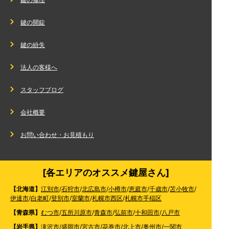
鍵の開錠
鍵の紛失
法人の客様へ
スタッフブログ
会社概要
お問い合わせ・お見積もり
[各エリアのオススメ鍵屋さん]
【北海道】
江別市
/
石狩市
/
北広島市
/
小樽市
/
恵庭市
/
千歳市
/
苫小牧市
/
伊達市
/
白老町
/
登別市
/
室蘭市
/
札幌市西区
/
札幌市手稲区
【青森県】
むつ市
/
五所川原市
/
青森市
/
弘前市
/
十和田市
/
八戸市
【岩手県】
滝沢市
/
盛岡市
/
宮古市
/
花巻市
/
北上市
/
奥州市
/
一関市