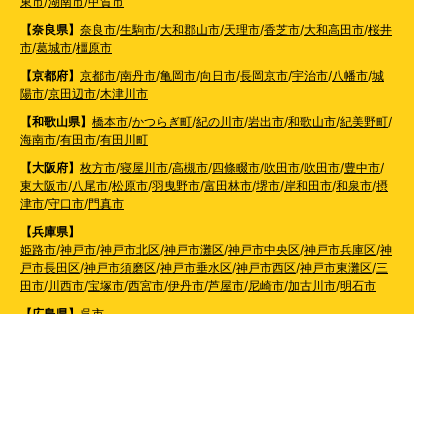
東市
/
湖南市
/
甲賀市
【奈良県】
奈良市
/
生駒市
/
大和郡山市
/
天理市
/
香芝市
/
大和高田市
/
桜井
市
/
葛城市
/
橿原市
【京都府】
京都市
/
南丹市
/
亀岡市
/
向日市
/
長岡京市
/
宇治市
/
八幡市
/
城
陽市
/
京田辺市
/
木津川市
【和歌山県】
橋本市
/
かつらぎ町
/
紀の川市
/
岩出市
/
和歌山市
/
紀美野町
/
海南市
/
有田市
/
有田川町
【大阪府】
枚方市
/
寝屋川市
/
高槻市
/
四條畷市
/
吹田市
/
吹田市
/
豊中市
/
東大阪市
/
八尾市
/
松原市
/
羽曳野市
/
富田林市
/
堺市
/
岸和田市
/
和泉市
/
摂
津市
/
守口市
/
門真市
【兵庫県】
姫路市
/
神戸市
/
神戸市北区
/
神戸市灘区
/
神戸市中央区
/
神戸市兵庫区
/
神
戸市長田区
/
神戸市須磨区
/
神戸市垂水区
/
神戸市西区
/
神戸市東灘区
/
三
田市
/
川西市
/
宝塚市
/
西宮市
/
伊丹市
/
芦屋市
/
尼崎市
/
加古川市
/
明石市
【広島県】
呉市
【山口県】
山口市
/
下関市
/
山陽小野田市
/
宇部市
/
防府市
/
周南市
/
下松市
【香川県】
観音寺市
/
三豊市
/
善通寺市
/
丸亀市
/
坂出市
/
高松市
/
さぬき
市
/
東かがわ市
【愛媛県】
伊予市
/
東温市
/
松山市
/
今治市
/
西条市
/
新居浜市
/
四国中央市
【福岡県】