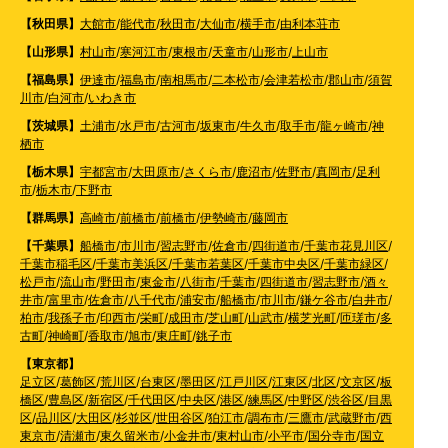
【秋田県】
大館市
/
能代市
/
秋田市
/
大仙市
/
横手市
/
由利本荘市
【山形県】
村山市
/
寒河江市
/
東根市
/
天童市
/
山形市
/
上山市
【福島県】
伊達市
/
福島市
/
南相馬市
/
二本松市
/
会津若松市
/
郡山市
/
須賀
川市
/
白河市
/
いわき市
【茨城県】
土浦市
/
水戸市
/
古河市
/
坂東市
/
牛久市
/
取手市
/
龍ヶ崎市
/
神
栖市
【栃木県】
宇都宮市
/
大田原市
/
さくら市
/
鹿沼市
/
佐野市
/
真岡市
/
足利
市
/
栃木市
/
下野市
【群馬県】
高崎市
/
前橋市
/
前橋市
/
伊勢崎市
/
藤岡市
【千葉県】
船橋市
/
市川市
/
習志野市
/
佐倉市
/
四街道市
/
千葉市花見川区
/
千葉市稲毛区
/
千葉市美浜区
/
千葉市若葉区
/
千葉市中央区
/
千葉市緑区
/
松戸市
/
流山市
/
野田市
/
東金市
/
八街市
/
千葉市
/
四街道市
/
習志野市
/
酒々
井市
/
富里市
/
佐倉市
/
八千代市
/
浦安市
/
船橋市
/
市川市
/
鎌ケ谷市
/
白井市
/
柏市
/
我孫子市
/
印西市
/
栄町
/
成田市
/
芝山町
/
山武市
/
横芝光町
/
匝瑳市
/
多
古町
/
神崎町
/
香取市
/
旭市
/
東庄町
/
銚子市
【東京都】
足立区
/
葛飾区
/
荒川区
/
台東区
/
墨田区
/
江戸川区
/
江東区
/
北区
/
文京区
/
板
橋区
/
豊島区
/
新宿区
/
千代田区
/
中央区
/
港区
/
練馬区
/
中野区
/
渋谷区
/
目黒
区
/
品川区
/
大田区
/
杉並区
/
世田谷区
/
狛江市
/
調布市
/
三鷹市
/
武蔵野市
/
西
東京市
/
清瀬市
/
東久留米市
/
小金井市
/
東村山市
/
小平市
/
国分寺市
/
国立