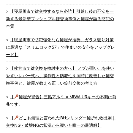
【寝屋川市で鍵交換するなら必読】引越し後の不安を一
新する最新型プッシュプル錠交換事例と鍵屋が語る防犯の
本質
【寝屋川市で防犯強化なら鍵屋が推奨。ガラス破り対策
に最適な「スリムロック57」で住まいの安心をアップグレ
ード】
【枚方市で鍵交換を検討中の方へ】 ノブが重い…を使い
やすいレバー式へ。操作性と防犯性を同時に改善した鍵交
換事例と、鍵屋が教える正しい錠前交換の考え方
【
鍵屋が警告】三協アルミ × MIWA URキーの不調は前
兆です。
【
どこも無理と言われたBHシリンダー鍵折れ救出劇｜
交換NG・破壊NGの状況から導いた唯一の最適解】