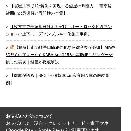
【寝屋川市で1分解決を実現する鍵屋の判断力──南京錠
鍵開けの最適解と専門性の本質】
【枚方市で最短即日対応を実現！オートロック付きマン
ションの上下同一ディンプルキー化施工事例】
【寝屋川市の勝手口防犯強化なら鍵交換が必須】MIWA
縦型くの字キーからKABA Ace3258へ高防犯シリンダー交
換した実例｜鍵屋が徹底解説
【鍵屋が語る｜BROTHER製60cm家庭用金庫の解錠事
例】
お支払い方法について
お支払いは、現金・クレジットカード・電子マネー
(Google Pay・Apple Pay)がご利用頂けます。