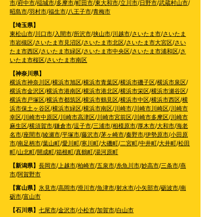
市
/
府中市
/
稲城市
/
多摩市
/
町田市
/
東大和市
/
立川市
/
日野市
/
武蔵村山市
/
昭島市
/
羽村市
/
福生市
/
八王子市
/
青梅市
【埼玉県】
東松山市
/
川口市
/
入間市
/
所沢市
/
挟山市
/
川越市
/
さいたま市
/
さいたま
市岩槻区
/
さいたま市見沼区
/
さいたま市北区
/
さいたま市大宮区
/
さい
たま市西区
/
さいたま市緑区
/
さいたま市中央区
/
さいたま市浦和区
/
さ
いたま市桜区
/
さいたま市南区
【神奈川県】
横浜市神奈川区
/
横浜市旭区
/
横浜市青葉区
/
横浜市磯子区
/
横浜市泉区
/
横浜市金沢区
/
横浜市港南区
/
横浜市港北区
/
横浜市栄区
/
横浜市瀬谷区
/
横浜市戸塚区
/
横浜市都筑区
/
横浜市鶴見区
/
横浜市中区
/
横浜市西区
/
横
浜市保土ヶ谷区
/
横浜市緑区
/
横浜市南区
/
川崎市
/
川崎市川崎区
/
川崎市
幸区
/
川崎市中原区
/
川崎市高津区
/
川崎市宮前区
/
川崎市多摩区
/
川崎市
麻生区
/
横須賀市
/
鎌倉市
/
逗子市
/
三浦市
/
相模原市
/
厚木市
/
大和市
/
海老
名市
/
座間市
/
綾瀬市
/
平塚市
/
藤沢市
/
茅ヶ崎市
/
秦野市
/
伊勢原市
/
小田原
市
/
南足柄市
/
葉山町
/
愛川町
/
寒川町
/
大磯町
/
二宮町
/
中井町
/
大井町
/
松田
町
/
山北町
/
開成町
/
箱根町
/
真鶴町
/
湯河原町
【新潟県】
長岡市
/
上越市
/
柏崎市
/
五泉市
/
糸魚川市
/
妙高市
/
三条市
/
燕
市
/
阿賀野市
【富山県】
氷見市
/
高岡市
/
滑川市
/
魚津市
/
射水市
/
小矢部市
/
砺波市
/
南
砺市
/
富山市
【石川県】
七尾市
/
金沢市
/
小松市
/
加賀市
/
白山市