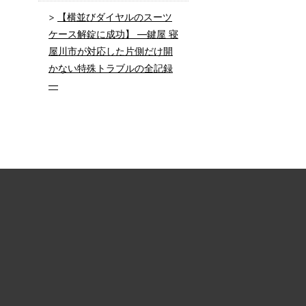
【横並びダイヤルのスーツ
ケース解錠に成功】 ―鍵屋 寝
屋川市が対応した片側だけ開
かない特殊トラブルの全記録
―