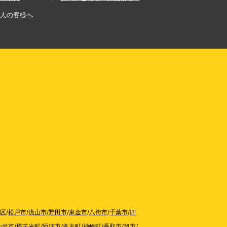
法人の客様へ
区
/
松戸市
/
流山市
/
野田市
/
東金市
/
八街市
/
千葉市
/
四
山武市
/
横芝光町
/
匝瑳市
/
多古町
/
神崎町
/
香取市
/
旭市
/