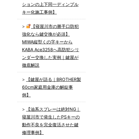
ションの上下同一ディンプル
キー化施工事例】
【寝屋川市の勝手口防犯
強化なら鍵交換が必須】
MIWA縦型くの字キーから
KABA Ace3258へ高防犯シリ
ンダー交換した実例｜鍵屋が
徹底解説
【鍵屋が語る｜BROTHER製
60cm家庭用金庫の解錠事
例】
【油系スプレーは絶対NG｜
寝屋川市で発生したPSキーの
動作不良を完全復活させた鍵
修理事例】