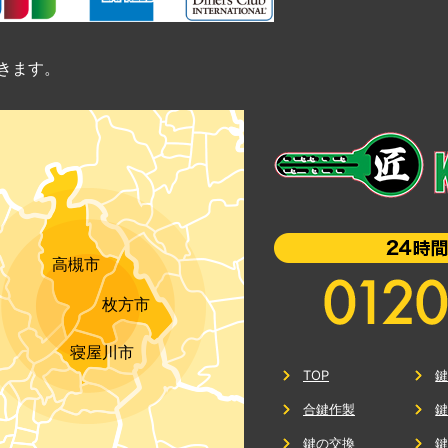
きます。
高槻市
枚方市
寝屋川市
TOP
合鍵作製
鍵の交換