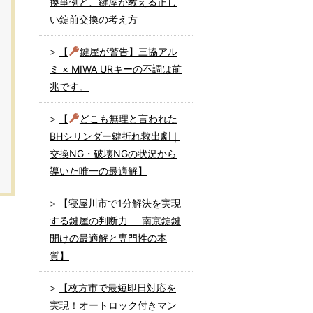
換事例と、鍵屋が教える正し
い錠前交換の考え方
【
鍵屋が警告】三協アル
ミ × MIWA URキーの不調は前
兆です。
【
どこも無理と言われた
BHシリンダー鍵折れ救出劇｜
交換NG・破壊NGの状況から
導いた唯一の最適解】
【寝屋川市で1分解決を実現
する鍵屋の判断力──南京錠鍵
開けの最適解と専門性の本
質】
【枚方市で最短即日対応を
実現！オートロック付きマン