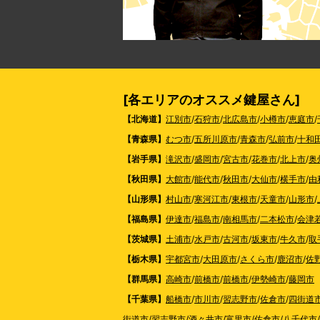
[各エリアのオススメ鍵屋さん]
【北海道】
江別市
/
石狩市
/
北広島市
/
小樽市
/
恵庭市
/
【青森県】
むつ市
/
五所川原市
/
青森市
/
弘前市
/
十和
【岩手県】
滝沢市
/
盛岡市
/
宮古市
/
花巻市
/
北上市
/
奥
【秋田県】
大館市
/
能代市
/
秋田市
/
大仙市
/
横手市
/
由
【山形県】
村山市
/
寒河江市
/
東根市
/
天童市
/
山形市
/
【福島県】
伊達市
/
福島市
/
南相馬市
/
二本松市
/
会津
【茨城県】
土浦市
/
水戸市
/
古河市
/
坂東市
/
牛久市
/
取
【栃木県】
宇都宮市
/
大田原市
/
さくら市
/
鹿沼市
/
佐
【群馬県】
高崎市
/
前橋市
/
前橋市
/
伊勢崎市
/
藤岡市
【千葉県】
船橋市
/
市川市
/
習志野市
/
佐倉市
/
四街道
街道市
/
習志野市
/
酒々井市
/
富里市
/
佐倉市
/
八千代市
/