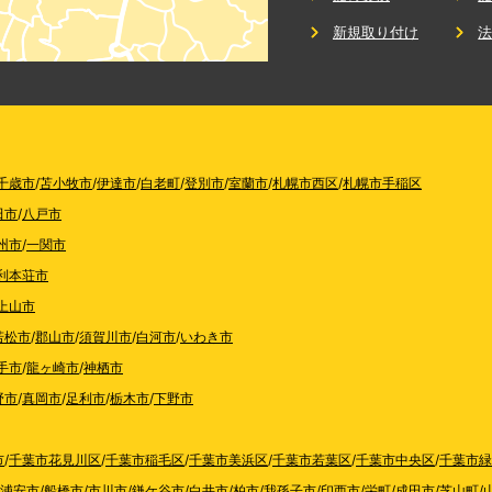
新規取り付け
千歳市
/
苫小牧市
/
伊達市
/
白老町
/
登別市
/
室蘭市
/
札幌市西区
/
札幌市手稲区
田市
/
八戸市
州市
/
一関市
利本荘市
上山市
若松市
/
郡山市
/
須賀川市
/
白河市
/
いわき市
手市
/
龍ヶ崎市
/
神栖市
野市
/
真岡市
/
足利市
/
栃木市
/
下野市
市
/
千葉市花見川区
/
千葉市稲毛区
/
千葉市美浜区
/
千葉市若葉区
/
千葉市中央区
/
千葉市緑
浦安市
/
船橋市
/
市川市
/
鎌ケ谷市
/
白井市
/
柏市
/
我孫子市
/
印西市
/
栄町
/
成田市
/
芝山町
/