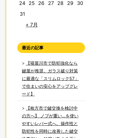
24
25
26
27
28
29
30
31
« 7月
最近の記事
【寝屋川市で防犯強化なら
鍵屋が推奨。ガラス破り対策
に最適な「スリムロック57」
で住まいの安心をアップグレ
ード】
【枚方市で鍵交換を検討中
の方へ】 ノブが重い…を使い
やすいレバー式へ。操作性と
防犯性を同時に改善した鍵交