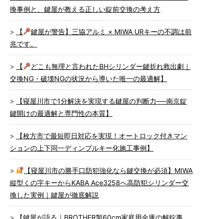
換事例と、鍵屋が教える正しい錠前交換の考え方
【
鍵屋が警告】三協アルミ × MIWA URキーの不調は前
兆です。
【
どこも無理と言われたBHシリンダー鍵折れ救出劇｜
交換NG・破壊NGの状況から導いた唯一の最適解】
【寝屋川市で1分解決を実現する鍵屋の判断力──南京錠
鍵開けの最適解と専門性の本質】
【枚方市で最短即日対応を実現！オートロック付きマン
ションの上下同一ディンプルキー化施工事例】
【寝屋川市の勝手口防犯強化なら鍵交換が必須】MIWA
縦型くの字キーからKABA Ace3258へ高防犯シリンダー交
換した実例｜鍵屋が徹底解説
【鍵屋が語る｜BROTHER製60cm家庭用金庫の解錠事