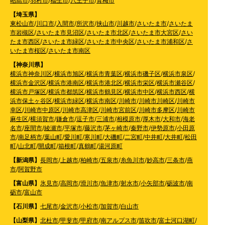
昭島市
/
羽村市
/
福生市
/
八王子市
/
青梅市
【埼玉県】
東松山市
/
川口市
/
入間市
/
所沢市
/
挟山市
/
川越市
/
さいたま市
/
さいたま
市岩槻区
/
さいたま市見沼区
/
さいたま市北区
/
さいたま市大宮区
/
さい
たま市西区
/
さいたま市緑区
/
さいたま市中央区
/
さいたま市浦和区
/
さ
いたま市桜区
/
さいたま市南区
【神奈川県】
横浜市神奈川区
/
横浜市旭区
/
横浜市青葉区
/
横浜市磯子区
/
横浜市泉区
/
横浜市金沢区
/
横浜市港南区
/
横浜市港北区
/
横浜市栄区
/
横浜市瀬谷区
/
横浜市戸塚区
/
横浜市都筑区
/
横浜市鶴見区
/
横浜市中区
/
横浜市西区
/
横
浜市保土ヶ谷区
/
横浜市緑区
/
横浜市南区
/
川崎市
/
川崎市川崎区
/
川崎市
幸区
/
川崎市中原区
/
川崎市高津区
/
川崎市宮前区
/
川崎市多摩区
/
川崎市
麻生区
/
横須賀市
/
鎌倉市
/
逗子市
/
三浦市
/
相模原市
/
厚木市
/
大和市
/
海老
名市
/
座間市
/
綾瀬市
/
平塚市
/
藤沢市
/
茅ヶ崎市
/
秦野市
/
伊勢原市
/
小田原
市
/
南足柄市
/
葉山町
/
愛川町
/
寒川町
/
大磯町
/
二宮町
/
中井町
/
大井町
/
松田
町
/
山北町
/
開成町
/
箱根町
/
真鶴町
/
湯河原町
【新潟県】
長岡市
/
上越市
/
柏崎市
/
五泉市
/
糸魚川市
/
妙高市
/
三条市
/
燕
市
/
阿賀野市
【富山県】
氷見市
/
高岡市
/
滑川市
/
魚津市
/
射水市
/
小矢部市
/
砺波市
/
南
砺市
/
富山市
【石川県】
七尾市
/
金沢市
/
小松市
/
加賀市
/
白山市
【山梨県】
北杜市
/
甲斐市
/
甲府市
/
南アルプス市
/
笛吹市
/
富士河口湖町
/