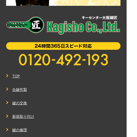
TOP
合鍵作製
鍵の交換
新規取り付け
鍵の修理