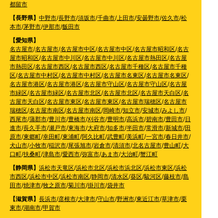
都留市
【長野県】
中野市
/
長野市
/
須坂市
/
千曲市
/
上田市
/
安曇野市
/
佐久市
/
松
本市
/
茅野市
/
伊那市
/
飯田市
【愛知県】
名古屋市
/
名古屋市
/
名古屋市中区
/
名古屋市中区
/
名古屋市昭和区
/
名古
屋市昭和区
/
名古屋市中川区
/
名古屋市中川区
/
名古屋市熱田区
/
名古屋
市熱田区
/
名古屋市西区
/
名古屋市西区
/
名古屋市千種区
/
名古屋市千種
区
/
名古屋市中村区
/
名古屋市中村区
/
名古屋市名東区
/
名古屋市名東区
/
名古屋市港区
/
名古屋市港区
/
名古屋市守山区
/
名古屋市守山区
/
名古屋
市緑区
/
名古屋市緑区
/
名古屋市北区
/
名古屋市北区
/
名古屋市天白区
/
名
古屋市天白区
/
名古屋市東区
/
名古屋市東区
/
名古屋市瑞穂区
/
名古屋市
瑞穂区
/
名古屋市南区
/
名古屋市南区
/
岡崎市
/
知立市
/
安城市
/
みよし市
/
西尾市
/
蒲郡市
/
豊川市
/
豊橋市
/
刈谷市
/
豊明市
/
高浜市
/
碧南市
/
豊田市
/
日
進市
/
長久手市
/
瀬戸市
/
東海市
/
大府市
/
知多市
/
半田市
/
常滑市
/
新城市
/
田
原市
/
東郷町
/
幸田町
/
東浦町
/
阿久比町
/
武豊町
/
美浜町
/
一宮市
/
春日井市
/
犬山市
/
小牧市
/
稲沢市
/
尾張旭市
/
岩倉市
/
清須市
/
北名古屋市
/
豊山町
/
大
口町
/
扶桑町
/
津島市
/
愛西市
/
弥富市
/
あま市
/
大治町
/
蟹江町
【静岡県】
浜松市天竜区
/
浜松市北区
/
浜松市浜北区
/
浜松市東区
/
浜松
市西区
/
浜松市中区
/
浜松市南区
/
静岡市
/
清水区
/
葵区
/
駿河区
/
藤枝市
/
島
田市
/
焼津市
/
牧之原市
/
菊川市
/
掛川市
/
袋井市
【滋賀県】
長浜市
/
彦根市
/
大津市
/
守山市
/
野洲市
/
東近江市
/
草津市
/
栗
東市
/
湖南市
/
甲賀市