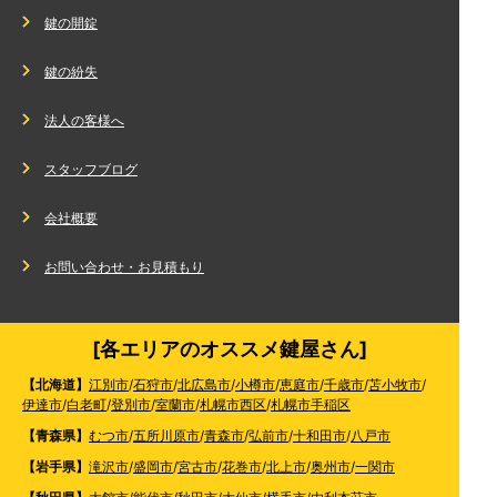
鍵の開錠
鍵の紛失
法人の客様へ
スタッフブログ
会社概要
お問い合わせ・お見積もり
[各エリアのオススメ鍵屋さん]
【北海道】
江別市
/
石狩市
/
北広島市
/
小樽市
/
恵庭市
/
千歳市
/
苫小牧市
/
伊達市
/
白老町
/
登別市
/
室蘭市
/
札幌市西区
/
札幌市手稲区
【青森県】
むつ市
/
五所川原市
/
青森市
/
弘前市
/
十和田市
/
八戸市
【岩手県】
滝沢市
/
盛岡市
/
宮古市
/
花巻市
/
北上市
/
奥州市
/
一関市