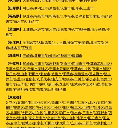
【秋田県】
大館市
/
能代市
/
秋田市
/
大仙市
/
横手市
/
由利本荘市
【山形県】
村山市
/
寒河江市
/
東根市
/
天童市
/
山形市
/
上山市
【福島県】
伊達市
/
福島市
/
南相馬市
/
二本松市
/
会津若松市
/
郡山市
/
須賀
川市
/
白河市
/
いわき市
【茨城県】
土浦市
/
水戸市
/
古河市
/
坂東市
/
牛久市
/
取手市
/
龍ヶ崎市
/
神
栖市
【栃木県】
宇都宮市
/
大田原市
/
さくら市
/
鹿沼市
/
佐野市
/
真岡市
/
足利
市
/
栃木市
/
下野市
【群馬県】
高崎市
/
前橋市
/
前橋市
/
伊勢崎市
/
藤岡市
【千葉県】
船橋市
/
市川市
/
習志野市
/
佐倉市
/
四街道市
/
千葉市花見川区
/
千葉市稲毛区
/
千葉市美浜区
/
千葉市若葉区
/
千葉市中央区
/
千葉市緑区
/
松戸市
/
流山市
/
野田市
/
東金市
/
八街市
/
千葉市
/
四街道市
/
習志野市
/
酒々
井市
/
富里市
/
佐倉市
/
八千代市
/
浦安市
/
船橋市
/
市川市
/
鎌ケ谷市
/
白井市
/
柏市
/
我孫子市
/
印西市
/
栄町
/
成田市
/
芝山町
/
山武市
/
横芝光町
/
匝瑳市
/
多
古町
/
神崎町
/
香取市
/
旭市
/
東庄町
/
銚子市
【東京都】
足立区
/
葛飾区
/
荒川区
/
台東区
/
墨田区
/
江戸川区
/
江東区
/
北区
/
文京区
/
板
橋区
/
豊島区
/
新宿区
/
千代田区
/
中央区
/
港区
/
練馬区
/
中野区
/
渋谷区
/
目黒
区
/
品川区
/
大田区
/
杉並区
/
世田谷区
/
狛江市
/
調布市
/
三鷹市
/
武蔵野市
/
西
東京市
/
清瀬市
/
東久留米市
/
小金井市
/
東村山市
/
小平市
/
国分寺市
/
国立
市
/
府中市
/
稲城市
/
多摩市
/
町田市
/
東大和市
/
立川市
/
日野市
/
武蔵村山市
/