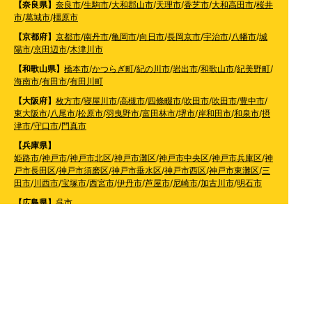
【奈良県】
奈良市
/
生駒市
/
大和郡山市
/
天理市
/
香芝市
/
大和高田市
/
桜井
市
/
葛城市
/
橿原市
【京都府】
京都市
/
南丹市
/
亀岡市
/
向日市
/
長岡京市
/
宇治市
/
八幡市
/
城
陽市
/
京田辺市
/
木津川市
【和歌山県】
橋本市
/
かつらぎ町
/
紀の川市
/
岩出市
/
和歌山市
/
紀美野町
/
海南市
/
有田市
/
有田川町
【大阪府】
枚方市
/
寝屋川市
/
高槻市
/
四條畷市
/
吹田市
/
吹田市
/
豊中市
/
東大阪市
/
八尾市
/
松原市
/
羽曳野市
/
富田林市
/
堺市
/
岸和田市
/
和泉市
/
摂
津市
/
守口市
/
門真市
【兵庫県】
姫路市
/
神戸市
/
神戸市北区
/
神戸市灘区
/
神戸市中央区
/
神戸市兵庫区
/
神
戸市長田区
/
神戸市須磨区
/
神戸市垂水区
/
神戸市西区
/
神戸市東灘区
/
三
田市
/
川西市
/
宝塚市
/
西宮市
/
伊丹市
/
芦屋市
/
尼崎市
/
加古川市
/
明石市
【広島県】
呉市
【山口県】
山口市
/
下関市
/
山陽小野田市
/
宇部市
/
防府市
/
周南市
/
下松市
【香川県】
観音寺市
/
三豊市
/
善通寺市
/
丸亀市
/
坂出市
/
高松市
/
さぬき
市
/
東かがわ市
【愛媛県】
伊予市
/
東温市
/
松山市
/
今治市
/
西条市
/
新居浜市
/
四国中央市
【福岡県】
福岡市東区
/
福岡市南区
/
福岡市博多区
/
福岡市早良区
/
福岡市西区
/
福岡