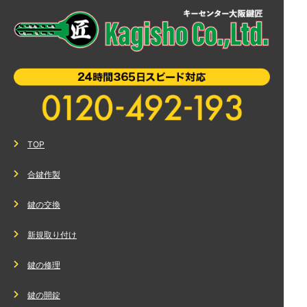
TOP
合鍵作製
鍵の交換
新規取り付け
鍵の修理
鍵の開錠