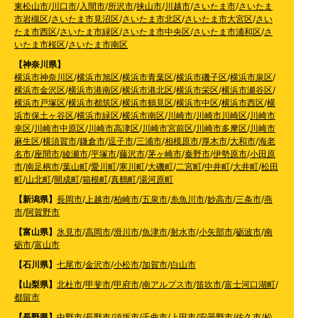
東松山市
/
川口市
/
入間市
/
所沢市
/
挟山市
/
川越市
/
さいたま市
/
さいたま
市岩槻区
/
さいたま市見沼区
/
さいたま市北区
/
さいたま市大宮区
/
さい
たま市西区
/
さいたま市緑区
/
さいたま市中央区
/
さいたま市浦和区
/
さ
いたま市桜区
/
さいたま市南区
【神奈川県】
横浜市神奈川区
/
横浜市旭区
/
横浜市青葉区
/
横浜市磯子区
/
横浜市泉区
/
横浜市金沢区
/
横浜市港南区
/
横浜市港北区
/
横浜市栄区
/
横浜市瀬谷区
/
横浜市戸塚区
/
横浜市都筑区
/
横浜市鶴見区
/
横浜市中区
/
横浜市西区
/
横
浜市保土ヶ谷区
/
横浜市緑区
/
横浜市南区
/
川崎市
/
川崎市川崎区
/
川崎市
幸区
/
川崎市中原区
/
川崎市高津区
/
川崎市宮前区
/
川崎市多摩区
/
川崎市
麻生区
/
横須賀市
/
鎌倉市
/
逗子市
/
三浦市
/
相模原市
/
厚木市
/
大和市
/
海老
名市
/
座間市
/
綾瀬市
/
平塚市
/
藤沢市
/
茅ヶ崎市
/
秦野市
/
伊勢原市
/
小田原
市
/
南足柄市
/
葉山町
/
愛川町
/
寒川町
/
大磯町
/
二宮町
/
中井町
/
大井町
/
松田
町
/
山北町
/
開成町
/
箱根町
/
真鶴町
/
湯河原町
【新潟県】
長岡市
/
上越市
/
柏崎市
/
五泉市
/
糸魚川市
/
妙高市
/
三条市
/
燕
市
/
阿賀野市
【富山県】
氷見市
/
高岡市
/
滑川市
/
魚津市
/
射水市
/
小矢部市
/
砺波市
/
南
砺市
/
富山市
【石川県】
七尾市
/
金沢市
/
小松市
/
加賀市
/
白山市
【山梨県】
北杜市
/
甲斐市
/
甲府市
/
南アルプス市
/
笛吹市
/
富士河口湖町
/
都留市
【長野県】
中野市
/
長野市
/
須坂市
/
千曲市
/
上田市
/
安曇野市
/
佐久市
/
松