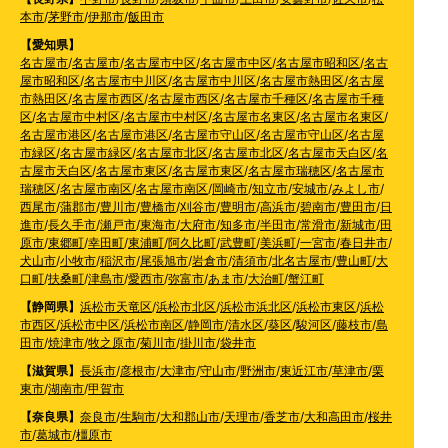
本市
/
茅野市
/
伊那市
/
飯田市
【愛知県】
名古屋市
/
名古屋市
/
名古屋市中区
/
名古屋市中区
/
名古屋市昭和区
/
名古
屋市昭和区
/
名古屋市中川区
/
名古屋市中川区
/
名古屋市熱田区
/
名古屋
市熱田区
/
名古屋市西区
/
名古屋市西区
/
名古屋市千種区
/
名古屋市千種
区
/
名古屋市中村区
/
名古屋市中村区
/
名古屋市名東区
/
名古屋市名東区
/
名古屋市港区
/
名古屋市港区
/
名古屋市守山区
/
名古屋市守山区
/
名古屋
市緑区
/
名古屋市緑区
/
名古屋市北区
/
名古屋市北区
/
名古屋市天白区
/
名
古屋市天白区
/
名古屋市東区
/
名古屋市東区
/
名古屋市瑞穂区
/
名古屋市
瑞穂区
/
名古屋市南区
/
名古屋市南区
/
岡崎市
/
知立市
/
安城市
/
みよし市
/
西尾市
/
蒲郡市
/
豊川市
/
豊橋市
/
刈谷市
/
豊明市
/
高浜市
/
碧南市
/
豊田市
/
日
進市
/
長久手市
/
瀬戸市
/
東海市
/
大府市
/
知多市
/
半田市
/
常滑市
/
新城市
/
田
原市
/
東郷町
/
幸田町
/
東浦町
/
阿久比町
/
武豊町
/
美浜町
/
一宮市
/
春日井市
/
犬山市
/
小牧市
/
稲沢市
/
尾張旭市
/
岩倉市
/
清須市
/
北名古屋市
/
豊山町
/
大
口町
/
扶桑町
/
津島市
/
愛西市
/
弥富市
/
あま市
/
大治町
/
蟹江町
【静岡県】
浜松市天竜区
/
浜松市北区
/
浜松市浜北区
/
浜松市東区
/
浜松
市西区
/
浜松市中区
/
浜松市南区
/
静岡市
/
清水区
/
葵区
/
駿河区
/
藤枝市
/
島
田市
/
焼津市
/
牧之原市
/
菊川市
/
掛川市
/
袋井市
【滋賀県】
長浜市
/
彦根市
/
大津市
/
守山市
/
野洲市
/
東近江市
/
草津市
/
栗
東市
/
湖南市
/
甲賀市
【奈良県】
奈良市
/
生駒市
/
大和郡山市
/
天理市
/
香芝市
/
大和高田市
/
桜井
市
/
葛城市
/
橿原市