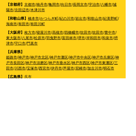
【京都府】
京都市
/
南丹市
/
亀岡市
/
向日市
/
長岡京市
/
宇治市
/
八幡市
/
城
陽市
/
京田辺市
/
木津川市
【和歌山県】
橋本市
/
かつらぎ町
/
紀の川市
/
岩出市
/
和歌山市
/
紀美野町
/
海南市
/
有田市
/
有田川町
【大阪府】
枚方市
/
寝屋川市
/
高槻市
/
四條畷市
/
吹田市
/
吹田市
/
豊中市
/
東大阪市
/
八尾市
/
松原市
/
羽曳野市
/
富田林市
/
堺市
/
岸和田市
/
和泉市
/
摂
津市
/
守口市
/
門真市
【兵庫県】
姫路市
/
神戸市
/
神戸市北区
/
神戸市灘区
/
神戸市中央区
/
神戸市兵庫区
/
神
戸市長田区
/
神戸市須磨区
/
神戸市垂水区
/
神戸市西区
/
神戸市東灘区
/
三
田市
/
川西市
/
宝塚市
/
西宮市
/
伊丹市
/
芦屋市
/
尼崎市
/
加古川市
/
明石市
【広島県】
呉市
【山口県】
山口市
/
下関市
/
山陽小野田市
/
宇部市
/
防府市
/
周南市
/
下松市
【香川県】
観音寺市
/
三豊市
/
善通寺市
/
丸亀市
/
坂出市
/
高松市
/
さぬき
市
/
東かがわ市
【愛媛県】
伊予市
/
東温市
/
松山市
/
今治市
/
西条市
/
新居浜市
/
四国中央市
【福岡県】
福岡市東区
/
福岡市南区
/
福岡市博多区
/
福岡市早良区
/
福岡市西区
/
福岡
市中央区
/
福岡市城南区
/
北九州市八幡西区
/
北九州市小倉南区
/
北九州
市小倉北区
/
北九州市門司区
/
北九州市若松区
/
北九州市八幡東区
/
北九