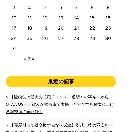
3
4
5
6
7
8
9
10
11
12
13
14
15
16
17
18
19
20
21
22
23
24
25
26
27
28
29
30
31
« 7月
最近の記事
【鍵紛失は最大の防犯チャンス。縦型くの字キーから
MIWA U9へ。鍵屋が枚方市で実施した安全性を確実に上げ
る鍵交換の全記録】
【寝屋川市で鍵交換するなら必読】引越し後の不安を一