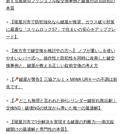
新する最新型プッシュプル錠交換事例と鍵屋が語る防犯の
本質
【寝屋川市で防犯強化なら鍵屋が推奨。ガラス破り対策
に最適な「スリムロック57」で住まいの安心をアップグレ
ード】
【枚方市で鍵交換を検討中の方へ】 ノブが重い…を使い
やすいレバー式へ。操作性と防犯性を同時に改善した鍵交
換事例と、鍵屋が教える正しい錠前交換の考え方
【
鍵屋が警告】三協アルミ × MIWA URキーの不調は前
兆です。
【
どこも無理と言われたBHシリンダー鍵折れ救出劇｜
交換NG・破壊NGの状況から導いた唯一の最適解】
【寝屋川市で1分解決を実現する鍵屋の判断力──南京錠
鍵開けの最適解と専門性の本質】