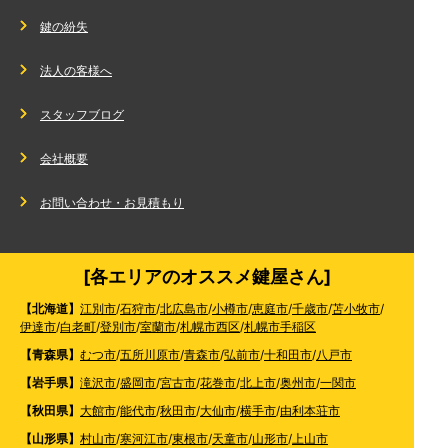
鍵の紛失
法人の客様へ
スタッフブログ
会社概要
お問い合わせ・お見積もり
[各エリアのオススメ鍵屋さん]
【北海道】
江別市
/
石狩市
/
北広島市
/
小樽市
/
恵庭市
/
千歳市
/
苫小牧市
/
伊達市
/
白老町
/
登別市
/
室蘭市
/
札幌市西区
/
札幌市手稲区
【青森県】
むつ市
/
五所川原市
/
青森市
/
弘前市
/
十和田市
/
八戸市
【岩手県】
滝沢市
/
盛岡市
/
宮古市
/
花巻市
/
北上市
/
奥州市
/
一関市
【秋田県】
大館市
/
能代市
/
秋田市
/
大仙市
/
横手市
/
由利本荘市
【山形県】
村山市
/
寒河江市
/
東根市
/
天童市
/
山形市
/
上山市