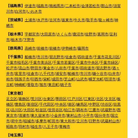
【福島県】
伊達市
/
福島市
/
南相馬市
/
二本松市
/
会津若松市
/
郡山市
/
須賀
川市
/
白河市
/
いわき市
【茨城県】
土浦市
/
水戸市
/
古河市
/
坂東市
/
牛久市
/
取手市
/
龍ヶ崎市
/
神
栖市
【栃木県】
宇都宮市
/
大田原市
/
さくら市
/
鹿沼市
/
佐野市
/
真岡市
/
足利
市
/
栃木市
/
下野市
【群馬県】
高崎市
/
前橋市
/
前橋市
/
伊勢崎市
/
藤岡市
【千葉県】
船橋市
/
市川市
/
習志野市
/
佐倉市
/
四街道市
/
千葉市花見川区
/
千葉市稲毛区
/
千葉市美浜区
/
千葉市若葉区
/
千葉市中央区
/
千葉市緑区
/
松戸市
/
流山市
/
野田市
/
東金市
/
八街市
/
千葉市
/
四街道市
/
習志野市
/
酒々
井市
/
富里市
/
佐倉市
/
八千代市
/
浦安市
/
船橋市
/
市川市
/
鎌ケ谷市
/
白井市
/
柏市
/
我孫子市
/
印西市
/
栄町
/
成田市
/
芝山町
/
山武市
/
横芝光町
/
匝瑳市
/
多
古町
/
神崎町
/
香取市
/
旭市
/
東庄町
/
銚子市
【東京都】
足立区
/
葛飾区
/
荒川区
/
台東区
/
墨田区
/
江戸川区
/
江東区
/
北区
/
文京区
/
板
橋区
/
豊島区
/
新宿区
/
千代田区
/
中央区
/
港区
/
練馬区
/
中野区
/
渋谷区
/
目黒
区
/
品川区
/
大田区
/
杉並区
/
世田谷区
/
狛江市
/
調布市
/
三鷹市
/
武蔵野市
/
西
東京市
/
清瀬市
/
東久留米市
/
小金井市
/
東村山市
/
小平市
/
国分寺市
/
国立
市
/
府中市
/
稲城市
/
多摩市
/
町田市
/
東大和市
/
立川市
/
日野市
/
武蔵村山市
/
昭島市
/
羽村市
/
福生市
/
八王子市
/
青梅市
【埼玉県】