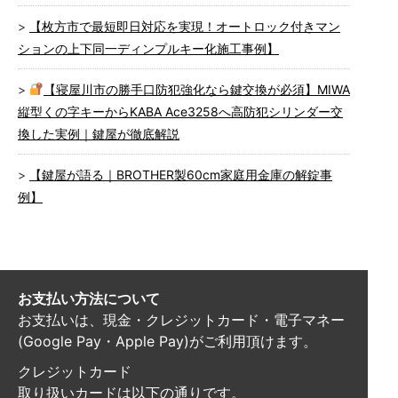
【枚方市で最短即日対応を実現！オートロック付きマン
ションの上下同一ディンプルキー化施工事例】
【寝屋川市の勝手口防犯強化なら鍵交換が必須】MIWA
縦型くの字キーからKABA Ace3258へ高防犯シリンダー交
換した実例｜鍵屋が徹底解説
【鍵屋が語る｜BROTHER製60cm家庭用金庫の解錠事
例】
お支払い方法について
お支払いは、現金・クレジットカード・電子マネー
(Google Pay・Apple Pay)がご利用頂けます。
クレジットカード
取り扱いカードは以下の通りです。