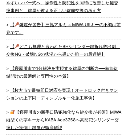
やすいレバー式へ。操作性と防犯性を同時に改善した鍵交
換事例と、鍵屋が教える正しい錠前交換の考え方
【
鍵屋が警告】三協アルミ × MIWA URキーの不調は前
兆です。
【
どこも無理と言われたBHシリンダー鍵折れ救出劇｜
交換NG・破壊NGの状況から導いた唯一の最適解】
【寝屋川市で1分解決を実現する鍵屋の判断力──南京錠
鍵開けの最適解と専門性の本質】
【枚方市で最短即日対応を実現！オートロック付きマン
ションの上下同一ディンプルキー化施工事例】
【寝屋川市の勝手口防犯強化なら鍵交換が必須】MIWA
縦型くの字キーからKABA Ace3258へ高防犯シリンダー交
換した実例｜鍵屋が徹底解説