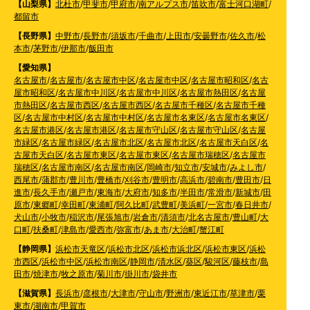
【山梨県】
北杜市
/
甲斐市
/
甲府市
/
南アルプス市
/
笛吹市
/
富士河口湖町
/
都留市
【長野県】
中野市
/
長野市
/
須坂市
/
千曲市
/
上田市
/
安曇野市
/
佐久市
/
松
本市
/
茅野市
/
伊那市
/
飯田市
【愛知県】
名古屋市
/
名古屋市
/
名古屋市中区
/
名古屋市中区
/
名古屋市昭和区
/
名古
屋市昭和区
/
名古屋市中川区
/
名古屋市中川区
/
名古屋市熱田区
/
名古屋
市熱田区
/
名古屋市西区
/
名古屋市西区
/
名古屋市千種区
/
名古屋市千種
区
/
名古屋市中村区
/
名古屋市中村区
/
名古屋市名東区
/
名古屋市名東区
/
名古屋市港区
/
名古屋市港区
/
名古屋市守山区
/
名古屋市守山区
/
名古屋
市緑区
/
名古屋市緑区
/
名古屋市北区
/
名古屋市北区
/
名古屋市天白区
/
名
古屋市天白区
/
名古屋市東区
/
名古屋市東区
/
名古屋市瑞穂区
/
名古屋市
瑞穂区
/
名古屋市南区
/
名古屋市南区
/
岡崎市
/
知立市
/
安城市
/
みよし市
/
西尾市
/
蒲郡市
/
豊川市
/
豊橋市
/
刈谷市
/
豊明市
/
高浜市
/
碧南市
/
豊田市
/
日
進市
/
長久手市
/
瀬戸市
/
東海市
/
大府市
/
知多市
/
半田市
/
常滑市
/
新城市
/
田
原市
/
東郷町
/
幸田町
/
東浦町
/
阿久比町
/
武豊町
/
美浜町
/
一宮市
/
春日井市
/
犬山市
/
小牧市
/
稲沢市
/
尾張旭市
/
岩倉市
/
清須市
/
北名古屋市
/
豊山町
/
大
口町
/
扶桑町
/
津島市
/
愛西市
/
弥富市
/
あま市
/
大治町
/
蟹江町
【静岡県】
浜松市天竜区
/
浜松市北区
/
浜松市浜北区
/
浜松市東区
/
浜松
市西区
/
浜松市中区
/
浜松市南区
/
静岡市
/
清水区
/
葵区
/
駿河区
/
藤枝市
/
島
田市
/
焼津市
/
牧之原市
/
菊川市
/
掛川市
/
袋井市
【滋賀県】
長浜市
/
彦根市
/
大津市
/
守山市
/
野洲市
/
東近江市
/
草津市
/
栗
東市
/
湖南市
/
甲賀市