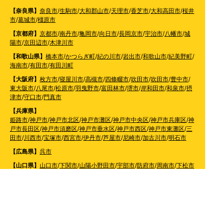
【奈良県】
奈良市
/
生駒市
/
大和郡山市
/
天理市
/
香芝市
/
大和高田市
/
桜井
市
/
葛城市
/
橿原市
【京都府】
京都市
/
南丹市
/
亀岡市
/
向日市
/
長岡京市
/
宇治市
/
八幡市
/
城
陽市
/
京田辺市
/
木津川市
【和歌山県】
橋本市
/
かつらぎ町
/
紀の川市
/
岩出市
/
和歌山市
/
紀美野町
/
海南市
/
有田市
/
有田川町
【大阪府】
枚方市
/
寝屋川市
/
高槻市
/
四條畷市
/
吹田市
/
吹田市
/
豊中市
/
東大阪市
/
八尾市
/
松原市
/
羽曳野市
/
富田林市
/
堺市
/
岸和田市
/
和泉市
/
摂
津市
/
守口市
/
門真市
【兵庫県】
姫路市
/
神戸市
/
神戸市北区
/
神戸市灘区
/
神戸市中央区
/
神戸市兵庫区
/
神
戸市長田区
/
神戸市須磨区
/
神戸市垂水区
/
神戸市西区
/
神戸市東灘区
/
三
田市
/
川西市
/
宝塚市
/
西宮市
/
伊丹市
/
芦屋市
/
尼崎市
/
加古川市
/
明石市
【広島県】
呉市
【山口県】
山口市
/
下関市
/
山陽小野田市
/
宇部市
/
防府市
/
周南市
/
下松市
【香川県】
観音寺市
/
三豊市
/
善通寺市
/
丸亀市
/
坂出市
/
高松市
/
さぬき
市
/
東かがわ市
【愛媛県】
伊予市
/
東温市
/
松山市
/
今治市
/
西条市
/
新居浜市
/
四国中央市
【福岡県】