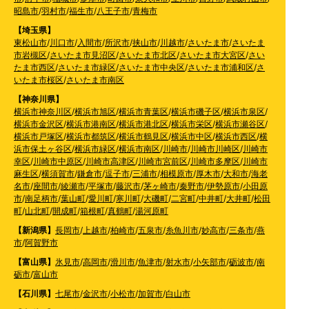
昭島市
/
羽村市
/
福生市
/
八王子市
/
青梅市
【埼玉県】
東松山市
/
川口市
/
入間市
/
所沢市
/
挟山市
/
川越市
/
さいたま市
/
さいたま
市岩槻区
/
さいたま市見沼区
/
さいたま市北区
/
さいたま市大宮区
/
さい
たま市西区
/
さいたま市緑区
/
さいたま市中央区
/
さいたま市浦和区
/
さ
いたま市桜区
/
さいたま市南区
【神奈川県】
横浜市神奈川区
/
横浜市旭区
/
横浜市青葉区
/
横浜市磯子区
/
横浜市泉区
/
横浜市金沢区
/
横浜市港南区
/
横浜市港北区
/
横浜市栄区
/
横浜市瀬谷区
/
横浜市戸塚区
/
横浜市都筑区
/
横浜市鶴見区
/
横浜市中区
/
横浜市西区
/
横
浜市保土ヶ谷区
/
横浜市緑区
/
横浜市南区
/
川崎市
/
川崎市川崎区
/
川崎市
幸区
/
川崎市中原区
/
川崎市高津区
/
川崎市宮前区
/
川崎市多摩区
/
川崎市
麻生区
/
横須賀市
/
鎌倉市
/
逗子市
/
三浦市
/
相模原市
/
厚木市
/
大和市
/
海老
名市
/
座間市
/
綾瀬市
/
平塚市
/
藤沢市
/
茅ヶ崎市
/
秦野市
/
伊勢原市
/
小田原
市
/
南足柄市
/
葉山町
/
愛川町
/
寒川町
/
大磯町
/
二宮町
/
中井町
/
大井町
/
松田
町
/
山北町
/
開成町
/
箱根町
/
真鶴町
/
湯河原町
【新潟県】
長岡市
/
上越市
/
柏崎市
/
五泉市
/
糸魚川市
/
妙高市
/
三条市
/
燕
市
/
阿賀野市
【富山県】
氷見市
/
高岡市
/
滑川市
/
魚津市
/
射水市
/
小矢部市
/
砺波市
/
南
砺市
/
富山市
【石川県】
七尾市
/
金沢市
/
小松市
/
加賀市
/
白山市