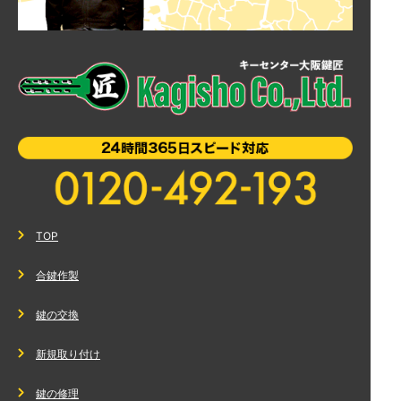
TOP
合鍵作製
鍵の交換
新規取り付け
鍵の修理