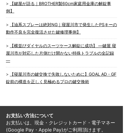
【鍵屋が語る｜BROTHER製60cm家庭用金庫の解錠事
例】
【油系スプレーは絶対NG｜寝屋川市で発生したPSキーの
動作不良を完全復活させた鍵修理事例】
【横並びダイヤルのスーツケース解錠に成功】 ―鍵屋 寝
屋川市が対応した片側だけ開かない特殊トラブルの全記録
―
【寝屋川市の鍵交換で失敗しないために】GOAL AD・GF
錠前の構造を正しく見極めるプロの鍵交換術
お支払い方法について
お支払いは、現金・クレジットカード・電子マネー
(Google Pay・Apple Pay)がご利用頂けます。