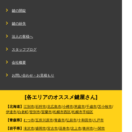
鍵の開錠
鍵の紛失
法人の客様へ
スタッフブログ
会社概要
お問い合わせ・お見積もり
[各エリアのオススメ鍵屋さん]
【北海道】
江別市
/
石狩市
/
北広島市
/
小樽市
/
恵庭市
/
千歳市
/
苫小牧市
/
伊達市
/
白老町
/
登別市
/
室蘭市
/
札幌市西区
/
札幌市手稲区
【青森県】
むつ市
/
五所川原市
/
青森市
/
弘前市
/
十和田市
/
八戸市
【岩手県】
滝沢市
/
盛岡市
/
宮古市
/
花巻市
/
北上市
/
奥州市
/
一関市