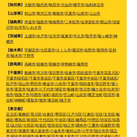
【秋田県】
大館市
/
能代市
/
秋田市
/
大仙市
/
横手市
/
由利本荘市
【山形県】
村山市
/
寒河江市
/
東根市
/
天童市
/
山形市
/
上山市
【福島県】
伊達市
/
福島市
/
南相馬市
/
二本松市
/
会津若松市
/
郡山市
/
須賀
川市
/
白河市
/
いわき市
【茨城県】
土浦市
/
水戸市
/
古河市
/
坂東市
/
牛久市
/
取手市
/
龍ヶ崎市
/
神
栖市
【栃木県】
宇都宮市
/
大田原市
/
さくら市
/
鹿沼市
/
佐野市
/
真岡市
/
足利
市
/
栃木市
/
下野市
【群馬県】
高崎市
/
前橋市
/
前橋市
/
伊勢崎市
/
藤岡市
【千葉県】
船橋市
/
市川市
/
習志野市
/
佐倉市
/
四街道市
/
千葉市花見川区
/
千葉市稲毛区
/
千葉市美浜区
/
千葉市若葉区
/
千葉市中央区
/
千葉市緑区
/
松戸市
/
流山市
/
野田市
/
東金市
/
八街市
/
千葉市
/
四街道市
/
習志野市
/
酒々
井市
/
富里市
/
佐倉市
/
八千代市
/
浦安市
/
船橋市
/
市川市
/
鎌ケ谷市
/
白井市
/
柏市
/
我孫子市
/
印西市
/
栄町
/
成田市
/
芝山町
/
山武市
/
横芝光町
/
匝瑳市
/
多
古町
/
神崎町
/
香取市
/
旭市
/
東庄町
/
銚子市
【東京都】
足立区
/
葛飾区
/
荒川区
/
台東区
/
墨田区
/
江戸川区
/
江東区
/
北区
/
文京区
/
板
橋区
/
豊島区
/
新宿区
/
千代田区
/
中央区
/
港区
/
練馬区
/
中野区
/
渋谷区
/
目黒
区
/
品川区
/
大田区
/
杉並区
/
世田谷区
/
狛江市
/
調布市
/
三鷹市
/
武蔵野市
/
西
東京市
/
清瀬市
/
東久留米市
/
小金井市
/
東村山市
/
小平市
/
国分寺市
/
国立
市
/
府中市
/
稲城市
/
多摩市
/
町田市
/
東大和市
/
立川市
/
日野市
/
武蔵村山市
/