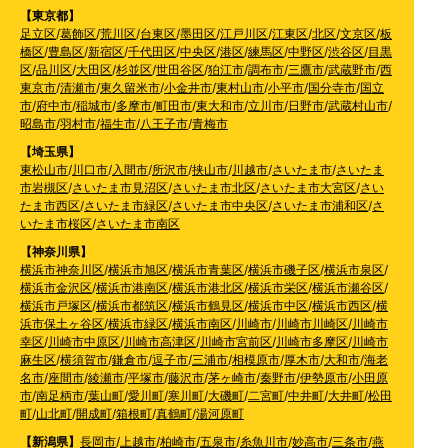
【東京都】
足立区
/
葛飾区
/
荒川区
/
台東区
/
墨田区
/
江戸川区
/
江東区
/
北区
/
文京区
/
板
橋区
/
豊島区
/
新宿区
/
千代田区
/
中央区
/
港区
/
練馬区
/
中野区
/
渋谷区
/
目黒
区
/
品川区
/
大田区
/
杉並区
/
世田谷区
/
狛江市
/
調布市
/
三鷹市
/
武蔵野市
/
西
東京市
/
清瀬市
/
東久留米市
/
小金井市
/
東村山市
/
小平市
/
国分寺市
/
国立
市
/
府中市
/
稲城市
/
多摩市
/
町田市
/
東大和市
/
立川市
/
日野市
/
武蔵村山市
/
昭島市
/
羽村市
/
福生市
/
八王子市
/
青梅市
【埼玉県】
東松山市
/
川口市
/
入間市
/
所沢市
/
挟山市
/
川越市
/
さいたま市
/
さいたま
市岩槻区
/
さいたま市見沼区
/
さいたま市北区
/
さいたま市大宮区
/
さい
たま市西区
/
さいたま市緑区
/
さいたま市中央区
/
さいたま市浦和区
/
さ
いたま市桜区
/
さいたま市南区
【神奈川県】
横浜市神奈川区
/
横浜市旭区
/
横浜市青葉区
/
横浜市磯子区
/
横浜市泉区
/
横浜市金沢区
/
横浜市港南区
/
横浜市港北区
/
横浜市栄区
/
横浜市瀬谷区
/
横浜市戸塚区
/
横浜市都筑区
/
横浜市鶴見区
/
横浜市中区
/
横浜市西区
/
横
浜市保土ヶ谷区
/
横浜市緑区
/
横浜市南区
/
川崎市
/
川崎市川崎区
/
川崎市
幸区
/
川崎市中原区
/
川崎市高津区
/
川崎市宮前区
/
川崎市多摩区
/
川崎市
麻生区
/
横須賀市
/
鎌倉市
/
逗子市
/
三浦市
/
相模原市
/
厚木市
/
大和市
/
海老
名市
/
座間市
/
綾瀬市
/
平塚市
/
藤沢市
/
茅ヶ崎市
/
秦野市
/
伊勢原市
/
小田原
市
/
南足柄市
/
葉山町
/
愛川町
/
寒川町
/
大磯町
/
二宮町
/
中井町
/
大井町
/
松田
町
/
山北町
/
開成町
/
箱根町
/
真鶴町
/
湯河原町
【新潟県】
長岡市
/
上越市
/
柏崎市
/
五泉市
/
糸魚川市
/
妙高市
/
三条市
/
燕