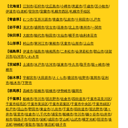
【北海道】
江別市
/
石狩市
/
北広島市
/
小樽市
/
恵庭市
/
千歳市
/
苫小牧市
/
伊達市
/
白老町
/
登別市
/
室蘭市
/
札幌市西区
/
札幌市手稲区
【青森県】
むつ市
/
五所川原市
/
青森市
/
弘前市
/
十和田市
/
八戸市
【岩手県】
滝沢市
/
盛岡市
/
宮古市
/
花巻市
/
北上市
/
奥州市
/
一関市
【秋田県】
大館市
/
能代市
/
秋田市
/
大仙市
/
横手市
/
由利本荘市
【山形県】
村山市
/
寒河江市
/
東根市
/
天童市
/
山形市
/
上山市
【福島県】
伊達市
/
福島市
/
南相馬市
/
二本松市
/
会津若松市
/
郡山市
/
須賀
川市
/
白河市
/
いわき市
【茨城県】
土浦市
/
水戸市
/
古河市
/
坂東市
/
牛久市
/
取手市
/
龍ヶ崎市
/
神
栖市
【栃木県】
宇都宮市
/
大田原市
/
さくら市
/
鹿沼市
/
佐野市
/
真岡市
/
足利
市
/
栃木市
/
下野市
【群馬県】
高崎市
/
前橋市
/
前橋市
/
伊勢崎市
/
藤岡市
【千葉県】
船橋市
/
市川市
/
習志野市
/
佐倉市
/
四街道市
/
千葉市花見川区
/
千葉市稲毛区
/
千葉市美浜区
/
千葉市若葉区
/
千葉市中央区
/
千葉市緑区
/
松戸市
/
流山市
/
野田市
/
東金市
/
八街市
/
千葉市
/
四街道市
/
習志野市
/
酒々
井市
/
富里市
/
佐倉市
/
八千代市
/
浦安市
/
船橋市
/
市川市
/
鎌ケ谷市
/
白井市
/
柏市
/
我孫子市
/
印西市
/
栄町
/
成田市
/
芝山町
/
山武市
/
横芝光町
/
匝瑳市
/
多
古町
/
神崎町
/
香取市
/
旭市
/
東庄町
/
銚子市