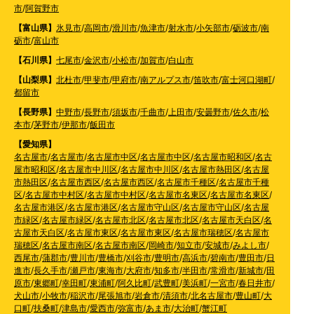
市
/
阿賀野市
【富山県】
氷見市
/
高岡市
/
滑川市
/
魚津市
/
射水市
/
小矢部市
/
砺波市
/
南
砺市
/
富山市
【石川県】
七尾市
/
金沢市
/
小松市
/
加賀市
/
白山市
【山梨県】
北杜市
/
甲斐市
/
甲府市
/
南アルプス市
/
笛吹市
/
富士河口湖町
/
都留市
【長野県】
中野市
/
長野市
/
須坂市
/
千曲市
/
上田市
/
安曇野市
/
佐久市
/
松
本市
/
茅野市
/
伊那市
/
飯田市
【愛知県】
名古屋市
/
名古屋市
/
名古屋市中区
/
名古屋市中区
/
名古屋市昭和区
/
名古
屋市昭和区
/
名古屋市中川区
/
名古屋市中川区
/
名古屋市熱田区
/
名古屋
市熱田区
/
名古屋市西区
/
名古屋市西区
/
名古屋市千種区
/
名古屋市千種
区
/
名古屋市中村区
/
名古屋市中村区
/
名古屋市名東区
/
名古屋市名東区
/
名古屋市港区
/
名古屋市港区
/
名古屋市守山区
/
名古屋市守山区
/
名古屋
市緑区
/
名古屋市緑区
/
名古屋市北区
/
名古屋市北区
/
名古屋市天白区
/
名
古屋市天白区
/
名古屋市東区
/
名古屋市東区
/
名古屋市瑞穂区
/
名古屋市
瑞穂区
/
名古屋市南区
/
名古屋市南区
/
岡崎市
/
知立市
/
安城市
/
みよし市
/
西尾市
/
蒲郡市
/
豊川市
/
豊橋市
/
刈谷市
/
豊明市
/
高浜市
/
碧南市
/
豊田市
/
日
進市
/
長久手市
/
瀬戸市
/
東海市
/
大府市
/
知多市
/
半田市
/
常滑市
/
新城市
/
田
原市
/
東郷町
/
幸田町
/
東浦町
/
阿久比町
/
武豊町
/
美浜町
/
一宮市
/
春日井市
/
犬山市
/
小牧市
/
稲沢市
/
尾張旭市
/
岩倉市
/
清須市
/
北名古屋市
/
豊山町
/
大
口町
/
扶桑町
/
津島市
/
愛西市
/
弥富市
/
あま市
/
大治町
/
蟹江町