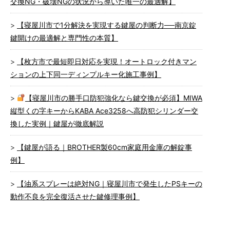
交換NG・破壊NGの状況から導いた唯一の最適解】
【寝屋川市で1分解決を実現する鍵屋の判断力──南京錠
鍵開けの最適解と専門性の本質】
【枚方市で最短即日対応を実現！オートロック付きマン
ションの上下同一ディンプルキー化施工事例】
【寝屋川市の勝手口防犯強化なら鍵交換が必須】MIWA
縦型くの字キーからKABA Ace3258へ高防犯シリンダー交
換した実例｜鍵屋が徹底解説
【鍵屋が語る｜BROTHER製60cm家庭用金庫の解錠事
例】
【油系スプレーは絶対NG｜寝屋川市で発生したPSキーの
動作不良を完全復活させた鍵修理事例】