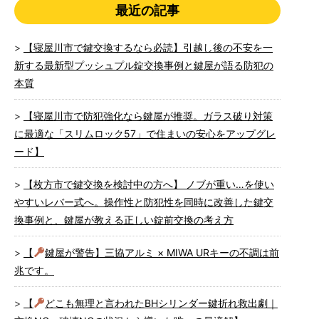
最近の記事
【寝屋川市で鍵交換するなら必読】引越し後の不安を一
新する最新型プッシュプル錠交換事例と鍵屋が語る防犯の
本質
【寝屋川市で防犯強化なら鍵屋が推奨。ガラス破り対策
に最適な「スリムロック57」で住まいの安心をアップグレ
ード】
【枚方市で鍵交換を検討中の方へ】 ノブが重い…を使い
やすいレバー式へ。操作性と防犯性を同時に改善した鍵交
換事例と、鍵屋が教える正しい錠前交換の考え方
【
鍵屋が警告】三協アルミ × MIWA URキーの不調は前
兆です。
【
どこも無理と言われたBHシリンダー鍵折れ救出劇｜