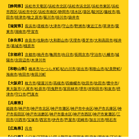
【静岡県】
浜松市天竜区
/
浜松市北区
/
浜松市浜北区
/
浜松市東区
/
浜松
市西区
/
浜松市中区
/
浜松市南区
/
静岡市
/
清水区
/
葵区
/
駿河区
/
藤枝市
/
島
田市
/
焼津市
/
牧之原市
/
菊川市
/
掛川市
/
袋井市
【滋賀県】
長浜市
/
彦根市
/
大津市
/
守山市
/
野洲市
/
東近江市
/
草津市
/
栗
東市
/
湖南市
/
甲賀市
【奈良県】
奈良市
/
生駒市
/
大和郡山市
/
天理市
/
香芝市
/
大和高田市
/
桜井
市
/
葛城市
/
橿原市
【京都府】
京都市
/
南丹市
/
亀岡市
/
向日市
/
長岡京市
/
宇治市
/
八幡市
/
城
陽市
/
京田辺市
/
木津川市
【和歌山県】
橋本市
/
かつらぎ町
/
紀の川市
/
岩出市
/
和歌山市
/
紀美野町
/
海南市
/
有田市
/
有田川町
【大阪府】
枚方市
/
寝屋川市
/
高槻市
/
四條畷市
/
吹田市
/
吹田市
/
豊中市
/
東大阪市
/
八尾市
/
松原市
/
羽曳野市
/
富田林市
/
堺市
/
岸和田市
/
和泉市
/
摂
津市
/
守口市
/
門真市
【兵庫県】
姫路市
/
神戸市
/
神戸市北区
/
神戸市灘区
/
神戸市中央区
/
神戸市兵庫区
/
神
戸市長田区
/
神戸市須磨区
/
神戸市垂水区
/
神戸市西区
/
神戸市東灘区
/
三
田市
/
川西市
/
宝塚市
/
西宮市
/
伊丹市
/
芦屋市
/
尼崎市
/
加古川市
/
明石市
【広島県】
呉市
【山口県】
山口市
/
下関市
/
山陽小野田市
/
宇部市
/
防府市
/
周南市
/
下松市