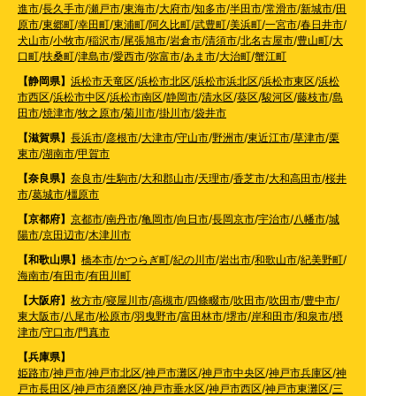
進市
/
長久手市
/
瀬戸市
/
東海市
/
大府市
/
知多市
/
半田市
/
常滑市
/
新城市
/
田
原市
/
東郷町
/
幸田町
/
東浦町
/
阿久比町
/
武豊町
/
美浜町
/
一宮市
/
春日井市
/
犬山市
/
小牧市
/
稲沢市
/
尾張旭市
/
岩倉市
/
清須市
/
北名古屋市
/
豊山町
/
大
口町
/
扶桑町
/
津島市
/
愛西市
/
弥富市
/
あま市
/
大治町
/
蟹江町
【静岡県】
浜松市天竜区
/
浜松市北区
/
浜松市浜北区
/
浜松市東区
/
浜松
市西区
/
浜松市中区
/
浜松市南区
/
静岡市
/
清水区
/
葵区
/
駿河区
/
藤枝市
/
島
田市
/
焼津市
/
牧之原市
/
菊川市
/
掛川市
/
袋井市
【滋賀県】
長浜市
/
彦根市
/
大津市
/
守山市
/
野洲市
/
東近江市
/
草津市
/
栗
東市
/
湖南市
/
甲賀市
【奈良県】
奈良市
/
生駒市
/
大和郡山市
/
天理市
/
香芝市
/
大和高田市
/
桜井
市
/
葛城市
/
橿原市
【京都府】
京都市
/
南丹市
/
亀岡市
/
向日市
/
長岡京市
/
宇治市
/
八幡市
/
城
陽市
/
京田辺市
/
木津川市
【和歌山県】
橋本市
/
かつらぎ町
/
紀の川市
/
岩出市
/
和歌山市
/
紀美野町
/
海南市
/
有田市
/
有田川町
【大阪府】
枚方市
/
寝屋川市
/
高槻市
/
四條畷市
/
吹田市
/
吹田市
/
豊中市
/
東大阪市
/
八尾市
/
松原市
/
羽曳野市
/
富田林市
/
堺市
/
岸和田市
/
和泉市
/
摂
津市
/
守口市
/
門真市
【兵庫県】
姫路市
/
神戸市
/
神戸市北区
/
神戸市灘区
/
神戸市中央区
/
神戸市兵庫区
/
神
戸市長田区
/
神戸市須磨区
/
神戸市垂水区
/
神戸市西区
/
神戸市東灘区
/
三