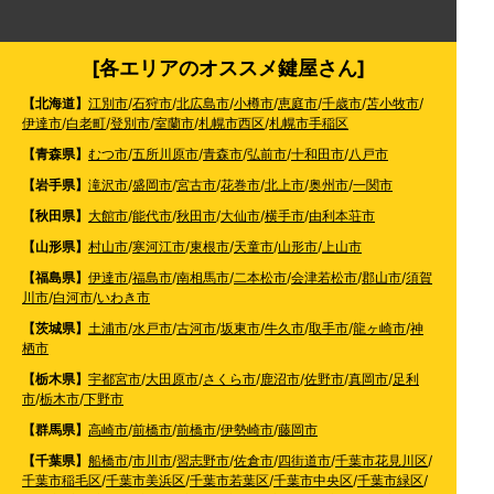
[各エリアのオススメ鍵屋さん]
【北海道】
江別市
/
石狩市
/
北広島市
/
小樽市
/
恵庭市
/
千歳市
/
苫小牧市
/
伊達市
/
白老町
/
登別市
/
室蘭市
/
札幌市西区
/
札幌市手稲区
【青森県】
むつ市
/
五所川原市
/
青森市
/
弘前市
/
十和田市
/
八戸市
【岩手県】
滝沢市
/
盛岡市
/
宮古市
/
花巻市
/
北上市
/
奥州市
/
一関市
【秋田県】
大館市
/
能代市
/
秋田市
/
大仙市
/
横手市
/
由利本荘市
【山形県】
村山市
/
寒河江市
/
東根市
/
天童市
/
山形市
/
上山市
【福島県】
伊達市
/
福島市
/
南相馬市
/
二本松市
/
会津若松市
/
郡山市
/
須賀
川市
/
白河市
/
いわき市
【茨城県】
土浦市
/
水戸市
/
古河市
/
坂東市
/
牛久市
/
取手市
/
龍ヶ崎市
/
神
栖市
【栃木県】
宇都宮市
/
大田原市
/
さくら市
/
鹿沼市
/
佐野市
/
真岡市
/
足利
市
/
栃木市
/
下野市
【群馬県】
高崎市
/
前橋市
/
前橋市
/
伊勢崎市
/
藤岡市
【千葉県】
船橋市
/
市川市
/
習志野市
/
佐倉市
/
四街道市
/
千葉市花見川区
/
千葉市稲毛区
/
千葉市美浜区
/
千葉市若葉区
/
千葉市中央区
/
千葉市緑区
/