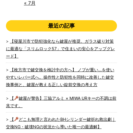
« 7月
最近の記事
【寝屋川市で防犯強化なら鍵屋が推奨。ガラス破り対策
に最適な「スリムロック57」で住まいの安心をアップグレ
ード】
【枚方市で鍵交換を検討中の方へ】 ノブが重い…を使い
やすいレバー式へ。操作性と防犯性を同時に改善した鍵交
換事例と、鍵屋が教える正しい錠前交換の考え方
【
鍵屋が警告】三協アルミ × MIWA URキーの不調は前
兆です。
【
どこも無理と言われたBHシリンダー鍵折れ救出劇｜
交換NG・破壊NGの状況から導いた唯一の最適解】