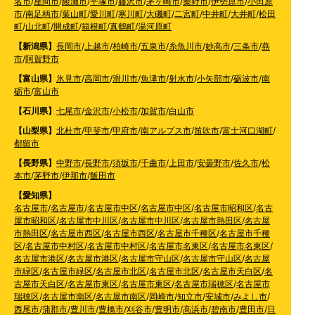
名市
/
座間市
/
綾瀬市
/
平塚市
/
藤沢市
/
茅ヶ崎市
/
秦野市
/
伊勢原市
/
小田原
市
/
南足柄市
/
葉山町
/
愛川町
/
寒川町
/
大磯町
/
二宮町
/
中井町
/
大井町
/
松田
町
/
山北町
/
開成町
/
箱根町
/
真鶴町
/
湯河原町
【新潟県】
長岡市
/
上越市
/
柏崎市
/
五泉市
/
糸魚川市
/
妙高市
/
三条市
/
燕
市
/
阿賀野市
【富山県】
氷見市
/
高岡市
/
滑川市
/
魚津市
/
射水市
/
小矢部市
/
砺波市
/
南
砺市
/
富山市
【石川県】
七尾市
/
金沢市
/
小松市
/
加賀市
/
白山市
【山梨県】
北杜市
/
甲斐市
/
甲府市
/
南アルプス市
/
笛吹市
/
富士河口湖町
/
都留市
【長野県】
中野市
/
長野市
/
須坂市
/
千曲市
/
上田市
/
安曇野市
/
佐久市
/
松
本市
/
茅野市
/
伊那市
/
飯田市
【愛知県】
名古屋市
/
名古屋市
/
名古屋市中区
/
名古屋市中区
/
名古屋市昭和区
/
名古
屋市昭和区
/
名古屋市中川区
/
名古屋市中川区
/
名古屋市熱田区
/
名古屋
市熱田区
/
名古屋市西区
/
名古屋市西区
/
名古屋市千種区
/
名古屋市千種
区
/
名古屋市中村区
/
名古屋市中村区
/
名古屋市名東区
/
名古屋市名東区
/
名古屋市港区
/
名古屋市港区
/
名古屋市守山区
/
名古屋市守山区
/
名古屋
市緑区
/
名古屋市緑区
/
名古屋市北区
/
名古屋市北区
/
名古屋市天白区
/
名
古屋市天白区
/
名古屋市東区
/
名古屋市東区
/
名古屋市瑞穂区
/
名古屋市
瑞穂区
/
名古屋市南区
/
名古屋市南区
/
岡崎市
/
知立市
/
安城市
/
みよし市
/
西尾市
/
蒲郡市
/
豊川市
/
豊橋市
/
刈谷市
/
豊明市
/
高浜市
/
碧南市
/
豊田市
/
日