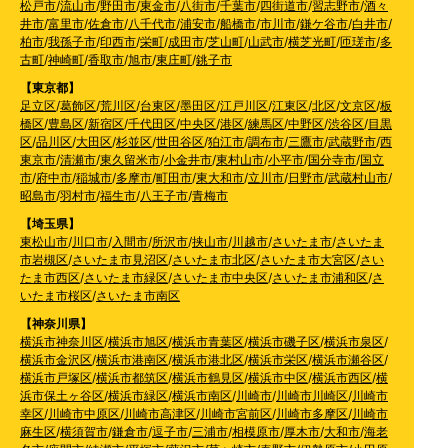
松戸市
/
流山市
/
野田市
/
東金市
/
八街市
/
千葉市
/
四街道市
/
習志野市
/
酒々
井市
/
富里市
/
佐倉市
/
八千代市
/
浦安市
/
船橋市
/
市川市
/
鎌ケ谷市
/
白井市
/
柏市
/
我孫子市
/
印西市
/
栄町
/
成田市
/
芝山町
/
山武市
/
横芝光町
/
匝瑳市
/
多
古町
/
神崎町
/
香取市
/
旭市
/
東庄町
/
銚子市
【東京都】
足立区
/
葛飾区
/
荒川区
/
台東区
/
墨田区
/
江戸川区
/
江東区
/
北区
/
文京区
/
板
橋区
/
豊島区
/
新宿区
/
千代田区
/
中央区
/
港区
/
練馬区
/
中野区
/
渋谷区
/
目黒
区
/
品川区
/
大田区
/
杉並区
/
世田谷区
/
狛江市
/
調布市
/
三鷹市
/
武蔵野市
/
西
東京市
/
清瀬市
/
東久留米市
/
小金井市
/
東村山市
/
小平市
/
国分寺市
/
国立
市
/
府中市
/
稲城市
/
多摩市
/
町田市
/
東大和市
/
立川市
/
日野市
/
武蔵村山市
/
昭島市
/
羽村市
/
福生市
/
八王子市
/
青梅市
【埼玉県】
東松山市
/
川口市
/
入間市
/
所沢市
/
挟山市
/
川越市
/
さいたま市
/
さいたま
市岩槻区
/
さいたま市見沼区
/
さいたま市北区
/
さいたま市大宮区
/
さい
たま市西区
/
さいたま市緑区
/
さいたま市中央区
/
さいたま市浦和区
/
さ
いたま市桜区
/
さいたま市南区
【神奈川県】
横浜市神奈川区
/
横浜市旭区
/
横浜市青葉区
/
横浜市磯子区
/
横浜市泉区
/
横浜市金沢区
/
横浜市港南区
/
横浜市港北区
/
横浜市栄区
/
横浜市瀬谷区
/
横浜市戸塚区
/
横浜市都筑区
/
横浜市鶴見区
/
横浜市中区
/
横浜市西区
/
横
浜市保土ヶ谷区
/
横浜市緑区
/
横浜市南区
/
川崎市
/
川崎市川崎区
/
川崎市
幸区
/
川崎市中原区
/
川崎市高津区
/
川崎市宮前区
/
川崎市多摩区
/
川崎市
麻生区
/
横須賀市
/
鎌倉市
/
逗子市
/
三浦市
/
相模原市
/
厚木市
/
大和市
/
海老