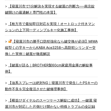
【寝屋川市で1分解決を実現する鍵屋の判断力──南京錠
鍵開けの最適解と専門性の本質】
【枚方市で最短即日対応を実現！オートロック付きマン
ションの上下同一ディンプルキー化施工事例】
【寝屋川市の勝手口防犯強化なら鍵交換が必須】MIWA
縦型くの字キーからKABA Ace3258へ高防犯シリンダー交
換した実例｜鍵屋が徹底解説
【鍵屋が語る｜BROTHER製60cm家庭用金庫の解錠事
例】
【油系スプレーは絶対NG｜寝屋川市で発生したPSキーの
動作不良を完全復活させた鍵修理事例】
【横並びダイヤルのスーツケース解錠に成功】 ―鍵屋 寝
屋川市が対応した片側だけ開かない特殊トラブルの全記録