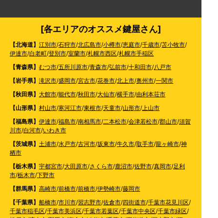
[各エリアのオススメ鍵屋さん]
【北海道】
江別市
/
石狩市
/
北広島市
/
小樽市
/
恵庭市
/
千歳市
/
苫小牧市
/
伊達市
/
白老町
/
登別市
/
室蘭市
/
札幌市西区
/
札幌市手稲区
【青森県】
むつ市
/
五所川原市
/
青森市
/
弘前市
/
十和田市
/
八戸市
【岩手県】
滝沢市
/
盛岡市
/
宮古市
/
花巻市
/
北上市
/
奥州市
/
一関市
【秋田県】
大館市
/
能代市
/
秋田市
/
大仙市
/
横手市
/
由利本荘市
【山形県】
村山市
/
寒河江市
/
東根市
/
天童市
/
山形市
/
上山市
【福島県】
伊達市
/
福島市
/
南相馬市
/
二本松市
/
会津若松市
/
郡山市
/
須賀
川市
/
白河市
/
いわき市
【茨城県】
土浦市
/
水戸市
/
古河市
/
坂東市
/
牛久市
/
取手市
/
龍ヶ崎市
/
神
栖市
【栃木県】
宇都宮市
/
大田原市
/
さくら市
/
鹿沼市
/
佐野市
/
真岡市
/
足利
市
/
栃木市
/
下野市
【群馬県】
高崎市
/
前橋市
/
前橋市
/
伊勢崎市
/
藤岡市
【千葉県】
船橋市
/
市川市
/
習志野市
/
佐倉市
/
四街道市
/
千葉市花見川区
/
千葉市稲毛区
/
千葉市美浜区
/
千葉市若葉区
/
千葉市中央区
/
千葉市緑区
/