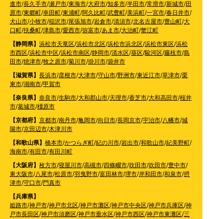
進市
/
長久手市
/
瀬戸市
/
東海市
/
大府市
/
知多市
/
半田市
/
常滑市
/
新城市
/
田
原市
/
東郷町
/
幸田町
/
東浦町
/
阿久比町
/
武豊町
/
美浜町
/
一宮市
/
春日井市
/
犬山市
/
小牧市
/
稲沢市
/
尾張旭市
/
岩倉市
/
清須市
/
北名古屋市
/
豊山町
/
大
口町
/
扶桑町
/
津島市
/
愛西市
/
弥富市
/
あま市
/
大治町
/
蟹江町
【静岡県】
浜松市天竜区
/
浜松市北区
/
浜松市浜北区
/
浜松市東区
/
浜松
市西区
/
浜松市中区
/
浜松市南区
/
静岡市
/
清水区
/
葵区
/
駿河区
/
藤枝市
/
島
田市
/
焼津市
/
牧之原市
/
菊川市
/
掛川市
/
袋井市
【滋賀県】
長浜市
/
彦根市
/
大津市
/
守山市
/
野洲市
/
東近江市
/
草津市
/
栗
東市
/
湖南市
/
甲賀市
【奈良県】
奈良市
/
生駒市
/
大和郡山市
/
天理市
/
香芝市
/
大和高田市
/
桜井
市
/
葛城市
/
橿原市
【京都府】
京都市
/
南丹市
/
亀岡市
/
向日市
/
長岡京市
/
宇治市
/
八幡市
/
城
陽市
/
京田辺市
/
木津川市
【和歌山県】
橋本市
/
かつらぎ町
/
紀の川市
/
岩出市
/
和歌山市
/
紀美野町
/
海南市
/
有田市
/
有田川町
【大阪府】
枚方市
/
寝屋川市
/
高槻市
/
四條畷市
/
吹田市
/
吹田市
/
豊中市
/
東大阪市
/
八尾市
/
松原市
/
羽曳野市
/
富田林市
/
堺市
/
岸和田市
/
和泉市
/
摂
津市
/
守口市
/
門真市
【兵庫県】
姫路市
/
神戸市
/
神戸市北区
/
神戸市灘区
/
神戸市中央区
/
神戸市兵庫区
/
神
戸市長田区
/
神戸市須磨区
/
神戸市垂水区
/
神戸市西区
/
神戸市東灘区
/
三