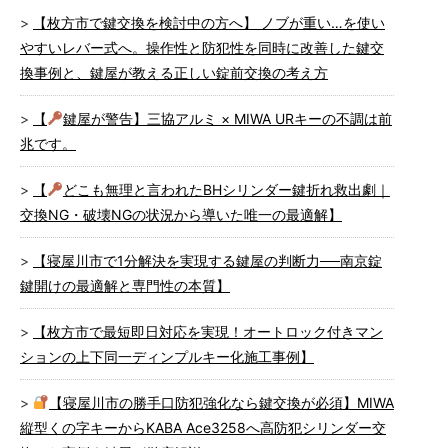
【枚方市で鍵交換を検討中の方へ】 ノブが重い…を使い
やすいレバー式へ。操作性と防犯性を同時に改善した鍵交
換事例と、鍵屋が教える正しい錠前交換の考え方
【
鍵屋が警告】三協アルミ × MIWA URキーの不調は前
兆です。
【
どこも無理と言われたBHシリンダー鍵折れ救出劇｜
交換NG・破壊NGの状況から導いた唯一の最適解】
【寝屋川市で1分解決を実現する鍵屋の判断力──南京錠
鍵開けの最適解と専門性の本質】
【枚方市で最短即日対応を実現！オートロック付きマン
ションの上下同一ディンプルキー化施工事例】
【寝屋川市の勝手口防犯強化なら鍵交換が必須】MIWA
縦型くの字キーからKABA Ace3258へ高防犯シリンダー交