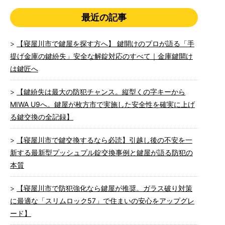
最近の記事
【寝屋川市で鍵屋を探す方へ】 鍵開けのプロが語る「手
提げ金庫の鍵紛失」安全な解錠対応のすべて｜金庫鍵開け
は鍵匠へ
【鍵紛失は最大の防犯チャンス。縦型くの字キーから
MIWA U9へ。鍵屋が枚方市で実施した安全性を確実に上げ
る鍵交換の全記録】
【寝屋川市で鍵交換するなら必読】引越し後の不安を一
新する最新型プッシュプル錠交換事例と鍵屋が語る防犯の
本質
【寝屋川市で防犯強化なら鍵屋が推奨。ガラス破り対策
に最適な「スリムロック57」で住まいの安心をアップグレ
ード】