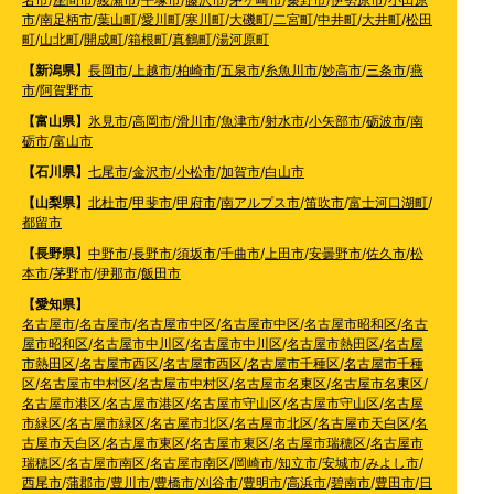
市
/
南足柄市
/
葉山町
/
愛川町
/
寒川町
/
大磯町
/
二宮町
/
中井町
/
大井町
/
松田
町
/
山北町
/
開成町
/
箱根町
/
真鶴町
/
湯河原町
【新潟県】
長岡市
/
上越市
/
柏崎市
/
五泉市
/
糸魚川市
/
妙高市
/
三条市
/
燕
市
/
阿賀野市
【富山県】
氷見市
/
高岡市
/
滑川市
/
魚津市
/
射水市
/
小矢部市
/
砺波市
/
南
砺市
/
富山市
【石川県】
七尾市
/
金沢市
/
小松市
/
加賀市
/
白山市
【山梨県】
北杜市
/
甲斐市
/
甲府市
/
南アルプス市
/
笛吹市
/
富士河口湖町
/
都留市
【長野県】
中野市
/
長野市
/
須坂市
/
千曲市
/
上田市
/
安曇野市
/
佐久市
/
松
本市
/
茅野市
/
伊那市
/
飯田市
【愛知県】
名古屋市
/
名古屋市
/
名古屋市中区
/
名古屋市中区
/
名古屋市昭和区
/
名古
屋市昭和区
/
名古屋市中川区
/
名古屋市中川区
/
名古屋市熱田区
/
名古屋
市熱田区
/
名古屋市西区
/
名古屋市西区
/
名古屋市千種区
/
名古屋市千種
区
/
名古屋市中村区
/
名古屋市中村区
/
名古屋市名東区
/
名古屋市名東区
/
名古屋市港区
/
名古屋市港区
/
名古屋市守山区
/
名古屋市守山区
/
名古屋
市緑区
/
名古屋市緑区
/
名古屋市北区
/
名古屋市北区
/
名古屋市天白区
/
名
古屋市天白区
/
名古屋市東区
/
名古屋市東区
/
名古屋市瑞穂区
/
名古屋市
瑞穂区
/
名古屋市南区
/
名古屋市南区
/
岡崎市
/
知立市
/
安城市
/
みよし市
/
西尾市
/
蒲郡市
/
豊川市
/
豊橋市
/
刈谷市
/
豊明市
/
高浜市
/
碧南市
/
豊田市
/
日