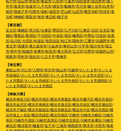
松戸市
/
流山市
/
野田市
/
東金市
/
八街市
/
千葉市
/
四街道市
/
習志野市
/
酒々
井市
/
富里市
/
佐倉市
/
八千代市
/
浦安市
/
船橋市
/
市川市
/
鎌ケ谷市
/
白井市
/
柏市
/
我孫子市
/
印西市
/
栄町
/
成田市
/
芝山町
/
山武市
/
横芝光町
/
匝瑳市
/
多
古町
/
神崎町
/
香取市
/
旭市
/
東庄町
/
銚子市
【東京都】
足立区
/
葛飾区
/
荒川区
/
台東区
/
墨田区
/
江戸川区
/
江東区
/
北区
/
文京区
/
板
橋区
/
豊島区
/
新宿区
/
千代田区
/
中央区
/
港区
/
練馬区
/
中野区
/
渋谷区
/
目黒
区
/
品川区
/
大田区
/
杉並区
/
世田谷区
/
狛江市
/
調布市
/
三鷹市
/
武蔵野市
/
西
東京市
/
清瀬市
/
東久留米市
/
小金井市
/
東村山市
/
小平市
/
国分寺市
/
国立
市
/
府中市
/
稲城市
/
多摩市
/
町田市
/
東大和市
/
立川市
/
日野市
/
武蔵村山市
/
昭島市
/
羽村市
/
福生市
/
八王子市
/
青梅市
【埼玉県】
東松山市
/
川口市
/
入間市
/
所沢市
/
挟山市
/
川越市
/
さいたま市
/
さいたま
市岩槻区
/
さいたま市見沼区
/
さいたま市北区
/
さいたま市大宮区
/
さい
たま市西区
/
さいたま市緑区
/
さいたま市中央区
/
さいたま市浦和区
/
さ
いたま市桜区
/
さいたま市南区
【神奈川県】
横浜市神奈川区
/
横浜市旭区
/
横浜市青葉区
/
横浜市磯子区
/
横浜市泉区
/
横浜市金沢区
/
横浜市港南区
/
横浜市港北区
/
横浜市栄区
/
横浜市瀬谷区
/
横浜市戸塚区
/
横浜市都筑区
/
横浜市鶴見区
/
横浜市中区
/
横浜市西区
/
横
浜市保土ヶ谷区
/
横浜市緑区
/
横浜市南区
/
川崎市
/
川崎市川崎区
/
川崎市
幸区
/
川崎市中原区
/
川崎市高津区
/
川崎市宮前区
/
川崎市多摩区
/
川崎市
麻生区
/
横須賀市
/
鎌倉市
/
逗子市
/
三浦市
/
相模原市
/
厚木市
/
大和市
/
海老
名市
/
座間市
/
綾瀬市
/
平塚市
/
藤沢市
/
茅ヶ崎市
/
秦野市
/
伊勢原市
/
小田原