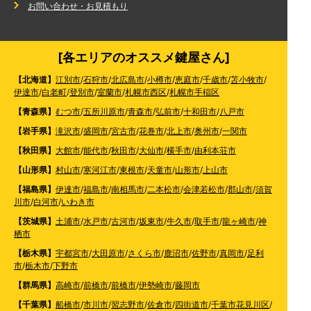
お問い合わせ・お見積もり
[各エリアのオススメ鍵屋さん]
【北海道】
江別市
/
石狩市
/
北広島市
/
小樽市
/
恵庭市
/
千歳市
/
苫小牧市
/
伊達市
/
白老町
/
登別市
/
室蘭市
/
札幌市西区
/
札幌市手稲区
【青森県】
むつ市
/
五所川原市
/
青森市
/
弘前市
/
十和田市
/
八戸市
【岩手県】
滝沢市
/
盛岡市
/
宮古市
/
花巻市
/
北上市
/
奥州市
/
一関市
【秋田県】
大館市
/
能代市
/
秋田市
/
大仙市
/
横手市
/
由利本荘市
【山形県】
村山市
/
寒河江市
/
東根市
/
天童市
/
山形市
/
上山市
【福島県】
伊達市
/
福島市
/
南相馬市
/
二本松市
/
会津若松市
/
郡山市
/
須賀
川市
/
白河市
/
いわき市
【茨城県】
土浦市
/
水戸市
/
古河市
/
坂東市
/
牛久市
/
取手市
/
龍ヶ崎市
/
神
栖市
【栃木県】
宇都宮市
/
大田原市
/
さくら市
/
鹿沼市
/
佐野市
/
真岡市
/
足利
市
/
栃木市
/
下野市
【群馬県】
高崎市
/
前橋市
/
前橋市
/
伊勢崎市
/
藤岡市
【千葉県】
船橋市
/
市川市
/
習志野市
/
佐倉市
/
四街道市
/
千葉市花見川区
/