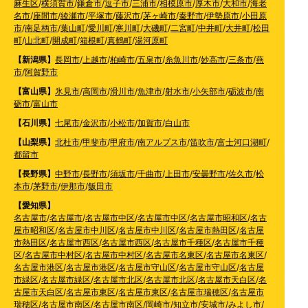
麻生区
/
横須賀市
/
鎌倉市
/
逗子市
/
三浦市
/
相模原市
/
厚木市
/
大和市
/
海老
名市
/
座間市
/
綾瀬市
/
平塚市
/
藤沢市
/
茅ヶ崎市
/
秦野市
/
伊勢原市
/
小田原
市
/
南足柄市
/
葉山町
/
愛川町
/
寒川町
/
大磯町
/
二宮町
/
中井町
/
大井町
/
松田
町
/
山北町
/
開成町
/
箱根町
/
真鶴町
/
湯河原町
【新潟県】
長岡市
/
上越市
/
柏崎市
/
五泉市
/
糸魚川市
/
妙高市
/
三条市
/
燕
市
/
阿賀野市
【富山県】
氷見市
/
高岡市
/
滑川市
/
魚津市
/
射水市
/
小矢部市
/
砺波市
/
南
砺市
/
富山市
【石川県】
七尾市
/
金沢市
/
小松市
/
加賀市
/
白山市
【山梨県】
北杜市
/
甲斐市
/
甲府市
/
南アルプス市
/
笛吹市
/
富士河口湖町
/
都留市
【長野県】
中野市
/
長野市
/
須坂市
/
千曲市
/
上田市
/
安曇野市
/
佐久市
/
松
本市
/
茅野市
/
伊那市
/
飯田市
【愛知県】
名古屋市
/
名古屋市
/
名古屋市中区
/
名古屋市中区
/
名古屋市昭和区
/
名古
屋市昭和区
/
名古屋市中川区
/
名古屋市中川区
/
名古屋市熱田区
/
名古屋
市熱田区
/
名古屋市西区
/
名古屋市西区
/
名古屋市千種区
/
名古屋市千種
区
/
名古屋市中村区
/
名古屋市中村区
/
名古屋市名東区
/
名古屋市名東区
/
名古屋市港区
/
名古屋市港区
/
名古屋市守山区
/
名古屋市守山区
/
名古屋
市緑区
/
名古屋市緑区
/
名古屋市北区
/
名古屋市北区
/
名古屋市天白区
/
名
古屋市天白区
/
名古屋市東区
/
名古屋市東区
/
名古屋市瑞穂区
/
名古屋市
瑞穂区
/
名古屋市南区
/
名古屋市南区
/
岡崎市
/
知立市
/
安城市
/
みよし市
/