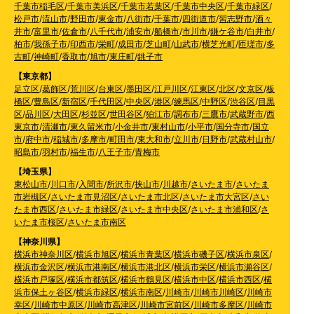
千葉市稲毛区
/
千葉市美浜区
/
千葉市若葉区
/
千葉市中央区
/
千葉市緑区
/
松戸市
/
流山市
/
野田市
/
東金市
/
八街市
/
千葉市
/
四街道市
/
習志野市
/
酒々
井市
/
富里市
/
佐倉市
/
八千代市
/
浦安市
/
船橋市
/
市川市
/
鎌ケ谷市
/
白井市
/
柏市
/
我孫子市
/
印西市
/
栄町
/
成田市
/
芝山町
/
山武市
/
横芝光町
/
匝瑳市
/
多
古町
/
神崎町
/
香取市
/
旭市
/
東庄町
/
銚子市
【東京都】
足立区
/
葛飾区
/
荒川区
/
台東区
/
墨田区
/
江戸川区
/
江東区
/
北区
/
文京区
/
板
橋区
/
豊島区
/
新宿区
/
千代田区
/
中央区
/
港区
/
練馬区
/
中野区
/
渋谷区
/
目黒
区
/
品川区
/
大田区
/
杉並区
/
世田谷区
/
狛江市
/
調布市
/
三鷹市
/
武蔵野市
/
西
東京市
/
清瀬市
/
東久留米市
/
小金井市
/
東村山市
/
小平市
/
国分寺市
/
国立
市
/
府中市
/
稲城市
/
多摩市
/
町田市
/
東大和市
/
立川市
/
日野市
/
武蔵村山市
/
昭島市
/
羽村市
/
福生市
/
八王子市
/
青梅市
【埼玉県】
東松山市
/
川口市
/
入間市
/
所沢市
/
挟山市
/
川越市
/
さいたま市
/
さいたま
市岩槻区
/
さいたま市見沼区
/
さいたま市北区
/
さいたま市大宮区
/
さい
たま市西区
/
さいたま市緑区
/
さいたま市中央区
/
さいたま市浦和区
/
さ
いたま市桜区
/
さいたま市南区
【神奈川県】
横浜市神奈川区
/
横浜市旭区
/
横浜市青葉区
/
横浜市磯子区
/
横浜市泉区
/
横浜市金沢区
/
横浜市港南区
/
横浜市港北区
/
横浜市栄区
/
横浜市瀬谷区
/
横浜市戸塚区
/
横浜市都筑区
/
横浜市鶴見区
/
横浜市中区
/
横浜市西区
/
横
浜市保土ヶ谷区
/
横浜市緑区
/
横浜市南区
/
川崎市
/
川崎市川崎区
/
川崎市
幸区
/
川崎市中原区
/
川崎市高津区
/
川崎市宮前区
/
川崎市多摩区
/
川崎市