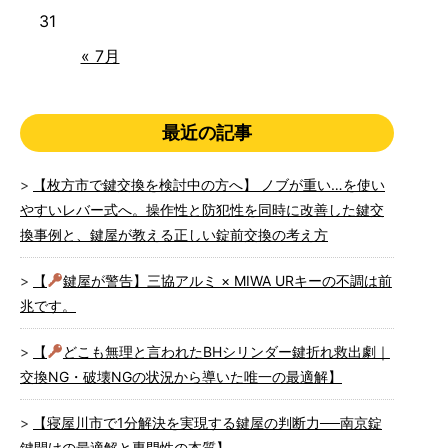
31
« 7月
最近の記事
【枚方市で鍵交換を検討中の方へ】 ノブが重い…を使い
やすいレバー式へ。操作性と防犯性を同時に改善した鍵交
換事例と、鍵屋が教える正しい錠前交換の考え方
【
鍵屋が警告】三協アルミ × MIWA URキーの不調は前
兆です。
【
どこも無理と言われたBHシリンダー鍵折れ救出劇｜
交換NG・破壊NGの状況から導いた唯一の最適解】
【寝屋川市で1分解決を実現する鍵屋の判断力──南京錠
鍵開けの最適解と専門性の本質】