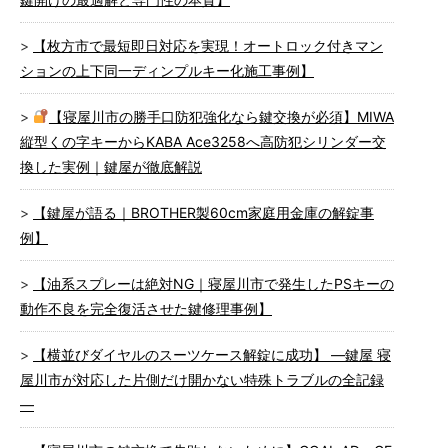
【枚方市で最短即日対応を実現！オートロック付きマン
ションの上下同一ディンプルキー化施工事例】
【寝屋川市の勝手口防犯強化なら鍵交換が必須】MIWA
縦型くの字キーからKABA Ace3258へ高防犯シリンダー交
換した実例｜鍵屋が徹底解説
【鍵屋が語る｜BROTHER製60cm家庭用金庫の解錠事
例】
【油系スプレーは絶対NG｜寝屋川市で発生したPSキーの
動作不良を完全復活させた鍵修理事例】
【横並びダイヤルのスーツケース解錠に成功】 ―鍵屋 寝
屋川市が対応した片側だけ開かない特殊トラブルの全記録
―