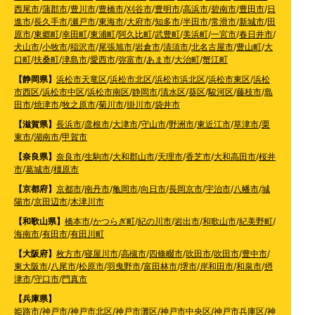
西尾市
/
蒲郡市
/
豊川市
/
豊橋市
/
刈谷市
/
豊明市
/
高浜市
/
碧南市
/
豊田市
/
日
進市
/
長久手市
/
瀬戸市
/
東海市
/
大府市
/
知多市
/
半田市
/
常滑市
/
新城市
/
田
原市
/
東郷町
/
幸田町
/
東浦町
/
阿久比町
/
武豊町
/
美浜町
/
一宮市
/
春日井市
/
犬山市
/
小牧市
/
稲沢市
/
尾張旭市
/
岩倉市
/
清須市
/
北名古屋市
/
豊山町
/
大
口町
/
扶桑町
/
津島市
/
愛西市
/
弥富市
/
あま市
/
大治町
/
蟹江町
【静岡県】
浜松市天竜区
/
浜松市北区
/
浜松市浜北区
/
浜松市東区
/
浜松
市西区
/
浜松市中区
/
浜松市南区
/
静岡市
/
清水区
/
葵区
/
駿河区
/
藤枝市
/
島
田市
/
焼津市
/
牧之原市
/
菊川市
/
掛川市
/
袋井市
【滋賀県】
長浜市
/
彦根市
/
大津市
/
守山市
/
野洲市
/
東近江市
/
草津市
/
栗
東市
/
湖南市
/
甲賀市
【奈良県】
奈良市
/
生駒市
/
大和郡山市
/
天理市
/
香芝市
/
大和高田市
/
桜井
市
/
葛城市
/
橿原市
【京都府】
京都市
/
南丹市
/
亀岡市
/
向日市
/
長岡京市
/
宇治市
/
八幡市
/
城
陽市
/
京田辺市
/
木津川市
【和歌山県】
橋本市
/
かつらぎ町
/
紀の川市
/
岩出市
/
和歌山市
/
紀美野町
/
海南市
/
有田市
/
有田川町
【大阪府】
枚方市
/
寝屋川市
/
高槻市
/
四條畷市
/
吹田市
/
吹田市
/
豊中市
/
東大阪市
/
八尾市
/
松原市
/
羽曳野市
/
富田林市
/
堺市
/
岸和田市
/
和泉市
/
摂
津市
/
守口市
/
門真市
【兵庫県】
姫路市
/
神戸市
/
神戸市北区
/
神戸市灘区
/
神戸市中央区
/
神戸市兵庫区
/
神