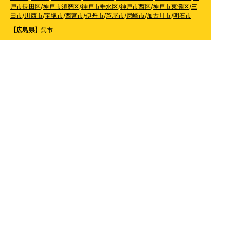
戸市長田区
/
神戸市須磨区
/
神戸市垂水区
/
神戸市西区
/
神戸市東灘区
/
三
田市
/
川西市
/
宝塚市
/
西宮市
/
伊丹市
/
芦屋市
/
尼崎市
/
加古川市
/
明石市
【広島県】
呉市
【山口県】
山口市
/
下関市
/
山陽小野田市
/
宇部市
/
防府市
/
周南市
/
下松市
【香川県】
観音寺市
/
三豊市
/
善通寺市
/
丸亀市
/
坂出市
/
高松市
/
さぬき
市
/
東かがわ市
【愛媛県】
伊予市
/
東温市
/
松山市
/
今治市
/
西条市
/
新居浜市
/
四国中央市
【福岡県】
福岡市東区
/
福岡市南区
/
福岡市博多区
/
福岡市早良区
/
福岡市西区
/
福岡
市中央区
/
福岡市城南区
/
北九州市八幡西区
/
北九州市小倉南区
/
北九州
市小倉北区
/
北九州市門司区
/
北九州市若松区
/
北九州市八幡東区
/
北九
州市戸畑区
/
久留米市
/
飯塚市
/
大牟田市
/
春日市
/
筑紫野市
/
糸島市
/
宗像
市
/
大野城市
/
柳川市
/
太宰府市
/
行橋市
/
八女市
/
小郡市
/
古賀市
/
直方市
/
朝
倉市
/
福津市
/
田川市
/
筑後市
/
中間市
/
嘉麻市
/
みやま市
/
大川市
/
うきは市
/
宮若市
/
豊前市
/
那珂川町
/
志免町
/
粕屋町
/
宇美町
/
苅田町
/
岡垣町
/
篠栗町
/
水巻町
/
筑前町
/
須恵町
/
福智町
/
新宮町
/
みやこ町
/
広川町
/
築上町
【長崎県】
佐世保市
/
西海市
/
大村市
/
諫早市
/
雲仙市
/
島原市
/
長崎市
/
南
島原市
【熊本県】
熊本市北区
/
熊本市西区
/
熊本市中央区
/
熊本市東区
/
熊本市
南区
/
阿蘇市
/
合志市
/
益城町
/
宇土市
/
宇城市
/
八代市