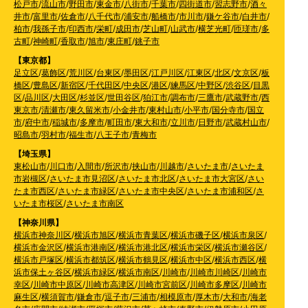
松戸市
/
流山市
/
野田市
/
東金市
/
八街市
/
千葉市
/
四街道市
/
習志野市
/
酒々
井市
/
富里市
/
佐倉市
/
八千代市
/
浦安市
/
船橋市
/
市川市
/
鎌ケ谷市
/
白井市
/
柏市
/
我孫子市
/
印西市
/
栄町
/
成田市
/
芝山町
/
山武市
/
横芝光町
/
匝瑳市
/
多
古町
/
神崎町
/
香取市
/
旭市
/
東庄町
/
銚子市
【東京都】
足立区
/
葛飾区
/
荒川区
/
台東区
/
墨田区
/
江戸川区
/
江東区
/
北区
/
文京区
/
板
橋区
/
豊島区
/
新宿区
/
千代田区
/
中央区
/
港区
/
練馬区
/
中野区
/
渋谷区
/
目黒
区
/
品川区
/
大田区
/
杉並区
/
世田谷区
/
狛江市
/
調布市
/
三鷹市
/
武蔵野市
/
西
東京市
/
清瀬市
/
東久留米市
/
小金井市
/
東村山市
/
小平市
/
国分寺市
/
国立
市
/
府中市
/
稲城市
/
多摩市
/
町田市
/
東大和市
/
立川市
/
日野市
/
武蔵村山市
/
昭島市
/
羽村市
/
福生市
/
八王子市
/
青梅市
【埼玉県】
東松山市
/
川口市
/
入間市
/
所沢市
/
挟山市
/
川越市
/
さいたま市
/
さいたま
市岩槻区
/
さいたま市見沼区
/
さいたま市北区
/
さいたま市大宮区
/
さい
たま市西区
/
さいたま市緑区
/
さいたま市中央区
/
さいたま市浦和区
/
さ
いたま市桜区
/
さいたま市南区
【神奈川県】
横浜市神奈川区
/
横浜市旭区
/
横浜市青葉区
/
横浜市磯子区
/
横浜市泉区
/
横浜市金沢区
/
横浜市港南区
/
横浜市港北区
/
横浜市栄区
/
横浜市瀬谷区
/
横浜市戸塚区
/
横浜市都筑区
/
横浜市鶴見区
/
横浜市中区
/
横浜市西区
/
横
浜市保土ヶ谷区
/
横浜市緑区
/
横浜市南区
/
川崎市
/
川崎市川崎区
/
川崎市
幸区
/
川崎市中原区
/
川崎市高津区
/
川崎市宮前区
/
川崎市多摩区
/
川崎市
麻生区
/
横須賀市
/
鎌倉市
/
逗子市
/
三浦市
/
相模原市
/
厚木市
/
大和市
/
海老