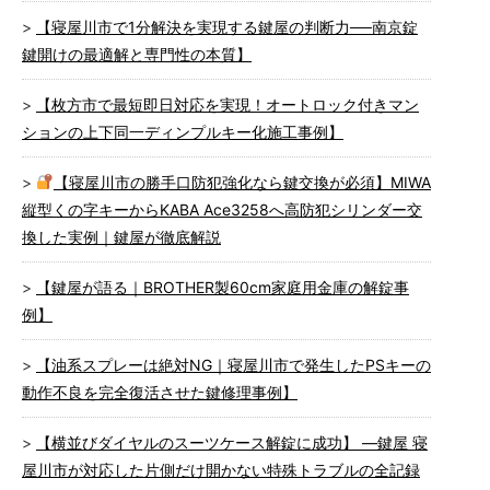
【寝屋川市で1分解決を実現する鍵屋の判断力──南京錠
鍵開けの最適解と専門性の本質】
【枚方市で最短即日対応を実現！オートロック付きマン
ションの上下同一ディンプルキー化施工事例】
【寝屋川市の勝手口防犯強化なら鍵交換が必須】MIWA
縦型くの字キーからKABA Ace3258へ高防犯シリンダー交
換した実例｜鍵屋が徹底解説
【鍵屋が語る｜BROTHER製60cm家庭用金庫の解錠事
例】
【油系スプレーは絶対NG｜寝屋川市で発生したPSキーの
動作不良を完全復活させた鍵修理事例】
【横並びダイヤルのスーツケース解錠に成功】 ―鍵屋 寝
屋川市が対応した片側だけ開かない特殊トラブルの全記録