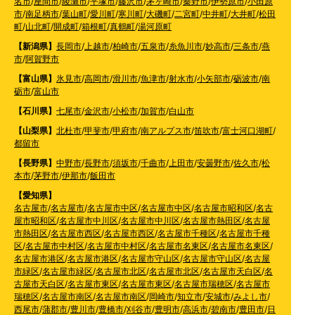
名市
/
座間市
/
綾瀬市
/
平塚市
/
藤沢市
/
茅ヶ崎市
/
秦野市
/
伊勢原市
/
小田原
市
/
南足柄市
/
葉山町
/
愛川町
/
寒川町
/
大磯町
/
二宮町
/
中井町
/
大井町
/
松田
町
/
山北町
/
開成町
/
箱根町
/
真鶴町
/
湯河原町
【新潟県】
長岡市
/
上越市
/
柏崎市
/
五泉市
/
糸魚川市
/
妙高市
/
三条市
/
燕
市
/
阿賀野市
【富山県】
氷見市
/
高岡市
/
滑川市
/
魚津市
/
射水市
/
小矢部市
/
砺波市
/
南
砺市
/
富山市
【石川県】
七尾市
/
金沢市
/
小松市
/
加賀市
/
白山市
【山梨県】
北杜市
/
甲斐市
/
甲府市
/
南アルプス市
/
笛吹市
/
富士河口湖町
/
都留市
【長野県】
中野市
/
長野市
/
須坂市
/
千曲市
/
上田市
/
安曇野市
/
佐久市
/
松
本市
/
茅野市
/
伊那市
/
飯田市
【愛知県】
名古屋市
/
名古屋市
/
名古屋市中区
/
名古屋市中区
/
名古屋市昭和区
/
名古
屋市昭和区
/
名古屋市中川区
/
名古屋市中川区
/
名古屋市熱田区
/
名古屋
市熱田区
/
名古屋市西区
/
名古屋市西区
/
名古屋市千種区
/
名古屋市千種
区
/
名古屋市中村区
/
名古屋市中村区
/
名古屋市名東区
/
名古屋市名東区
/
名古屋市港区
/
名古屋市港区
/
名古屋市守山区
/
名古屋市守山区
/
名古屋
市緑区
/
名古屋市緑区
/
名古屋市北区
/
名古屋市北区
/
名古屋市天白区
/
名
古屋市天白区
/
名古屋市東区
/
名古屋市東区
/
名古屋市瑞穂区
/
名古屋市
瑞穂区
/
名古屋市南区
/
名古屋市南区
/
岡崎市
/
知立市
/
安城市
/
みよし市
/
西尾市
/
蒲郡市
/
豊川市
/
豊橋市
/
刈谷市
/
豊明市
/
高浜市
/
碧南市
/
豊田市
/
日