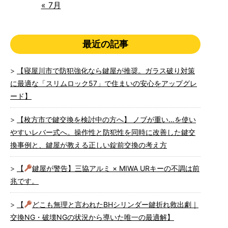
« 7月
最近の記事
【寝屋川市で防犯強化なら鍵屋が推奨。ガラス破り対策
に最適な「スリムロック57」で住まいの安心をアップグレ
ード】
【枚方市で鍵交換を検討中の方へ】 ノブが重い…を使い
やすいレバー式へ。操作性と防犯性を同時に改善した鍵交
換事例と、鍵屋が教える正しい錠前交換の考え方
【
鍵屋が警告】三協アルミ × MIWA URキーの不調は前
兆です。
【
どこも無理と言われたBHシリンダー鍵折れ救出劇｜
交換NG・破壊NGの状況から導いた唯一の最適解】