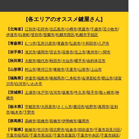
[各エリアのオススメ鍵屋さん]
【北海道】
江別市
/
石狩市
/
北広島市
/
小樽市
/
恵庭市
/
千歳市
/
苫小牧市
/
伊達市
/
白老町
/
登別市
/
室蘭市
/
札幌市西区
/
札幌市手稲区
【青森県】
むつ市
/
五所川原市
/
青森市
/
弘前市
/
十和田市
/
八戸市
【岩手県】
滝沢市
/
盛岡市
/
宮古市
/
花巻市
/
北上市
/
奥州市
/
一関市
【秋田県】
大館市
/
能代市
/
秋田市
/
大仙市
/
横手市
/
由利本荘市
【山形県】
村山市
/
寒河江市
/
東根市
/
天童市
/
山形市
/
上山市
【福島県】
伊達市
/
福島市
/
南相馬市
/
二本松市
/
会津若松市
/
郡山市
/
須賀
川市
/
白河市
/
いわき市
【茨城県】
土浦市
/
水戸市
/
古河市
/
坂東市
/
牛久市
/
取手市
/
龍ヶ崎市
/
神
栖市
【栃木県】
宇都宮市
/
大田原市
/
さくら市
/
鹿沼市
/
佐野市
/
真岡市
/
足利
市
/
栃木市
/
下野市
【群馬県】
高崎市
/
前橋市
/
前橋市
/
伊勢崎市
/
藤岡市
【千葉県】
船橋市
/
市川市
/
習志野市
/
佐倉市
/
四街道市
/
千葉市花見川区
/
千葉市稲毛区
/
千葉市美浜区
/
千葉市若葉区
/
千葉市中央区
/
千葉市緑区
/