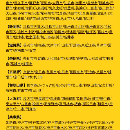
進市
/
長久手市
/
瀬戸市
/
東海市
/
大府市
/
知多市
/
半田市
/
常滑市
/
新城市
/
田
原市
/
東郷町
/
幸田町
/
東浦町
/
阿久比町
/
武豊町
/
美浜町
/
一宮市
/
春日井市
/
犬山市
/
小牧市
/
稲沢市
/
尾張旭市
/
岩倉市
/
清須市
/
北名古屋市
/
豊山町
/
大
口町
/
扶桑町
/
津島市
/
愛西市
/
弥富市
/
あま市
/
大治町
/
蟹江町
【静岡県】
浜松市天竜区
/
浜松市北区
/
浜松市浜北区
/
浜松市東区
/
浜松
市西区
/
浜松市中区
/
浜松市南区
/
静岡市
/
清水区
/
葵区
/
駿河区
/
藤枝市
/
島
田市
/
焼津市
/
牧之原市
/
菊川市
/
掛川市
/
袋井市
【滋賀県】
長浜市
/
彦根市
/
大津市
/
守山市
/
野洲市
/
東近江市
/
草津市
/
栗
東市
/
湖南市
/
甲賀市
【奈良県】
奈良市
/
生駒市
/
大和郡山市
/
天理市
/
香芝市
/
大和高田市
/
桜井
市
/
葛城市
/
橿原市
【京都府】
京都市
/
南丹市
/
亀岡市
/
向日市
/
長岡京市
/
宇治市
/
八幡市
/
城
陽市
/
京田辺市
/
木津川市
【和歌山県】
橋本市
/
かつらぎ町
/
紀の川市
/
岩出市
/
和歌山市
/
紀美野町
/
海南市
/
有田市
/
有田川町
【大阪府】
枚方市
/
寝屋川市
/
高槻市
/
四條畷市
/
吹田市
/
吹田市
/
豊中市
/
東大阪市
/
八尾市
/
松原市
/
羽曳野市
/
富田林市
/
堺市
/
岸和田市
/
和泉市
/
摂
津市
/
守口市
/
門真市
【兵庫県】
姫路市
/
神戸市
/
神戸市北区
/
神戸市灘区
/
神戸市中央区
/
神戸市兵庫区
/
神
戸市長田区
/
神戸市須磨区
/
神戸市垂水区
/
神戸市西区
/
神戸市東灘区
/
三