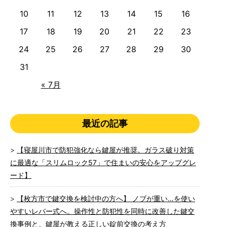
10
11
12
13
14
15
16
17
18
19
20
21
22
23
24
25
26
27
28
29
30
31
« 7月
最近の記事
【寝屋川市で防犯強化なら鍵屋が推奨。ガラス破り対策
に最適な「スリムロック57」で住まいの安心をアップグレ
ード】
【枚方市で鍵交換を検討中の方へ】 ノブが重い…を使い
やすいレバー式へ。操作性と防犯性を同時に改善した鍵交
換事例と、鍵屋が教える正しい錠前交換の考え方