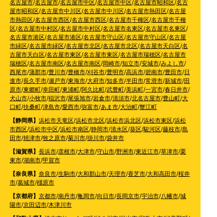
名古屋市
/
名古屋市
/
名古屋市中区
/
名古屋市中区
/
名古屋市昭和区
/
名古
屋市昭和区
/
名古屋市中川区
/
名古屋市中川区
/
名古屋市熱田区
/
名古屋
市熱田区
/
名古屋市西区
/
名古屋市西区
/
名古屋市千種区
/
名古屋市千種
区
/
名古屋市中村区
/
名古屋市中村区
/
名古屋市名東区
/
名古屋市名東区
/
名古屋市港区
/
名古屋市港区
/
名古屋市守山区
/
名古屋市守山区
/
名古屋
市緑区
/
名古屋市緑区
/
名古屋市北区
/
名古屋市北区
/
名古屋市天白区
/
名
古屋市天白区
/
名古屋市東区
/
名古屋市東区
/
名古屋市瑞穂区
/
名古屋市
瑞穂区
/
名古屋市南区
/
名古屋市南区
/
岡崎市
/
知立市
/
安城市
/
みよし市
/
西尾市
/
蒲郡市
/
豊川市
/
豊橋市
/
刈谷市
/
豊明市
/
高浜市
/
碧南市
/
豊田市
/
日
進市
/
長久手市
/
瀬戸市
/
東海市
/
大府市
/
知多市
/
半田市
/
常滑市
/
新城市
/
田
原市
/
東郷町
/
幸田町
/
東浦町
/
阿久比町
/
武豊町
/
美浜町
/
一宮市
/
春日井市
/
犬山市
/
小牧市
/
稲沢市
/
尾張旭市
/
岩倉市
/
清須市
/
北名古屋市
/
豊山町
/
大
口町
/
扶桑町
/
津島市
/
愛西市
/
弥富市
/
あま市
/
大治町
/
蟹江町
【静岡県】
浜松市天竜区
/
浜松市北区
/
浜松市浜北区
/
浜松市東区
/
浜松
市西区
/
浜松市中区
/
浜松市南区
/
静岡市
/
清水区
/
葵区
/
駿河区
/
藤枝市
/
島
田市
/
焼津市
/
牧之原市
/
菊川市
/
掛川市
/
袋井市
【滋賀県】
長浜市
/
彦根市
/
大津市
/
守山市
/
野洲市
/
東近江市
/
草津市
/
栗
東市
/
湖南市
/
甲賀市
【奈良県】
奈良市
/
生駒市
/
大和郡山市
/
天理市
/
香芝市
/
大和高田市
/
桜井
市
/
葛城市
/
橿原市
【京都府】
京都市
/
南丹市
/
亀岡市
/
向日市
/
長岡京市
/
宇治市
/
八幡市
/
城
陽市
/
京田辺市
/
木津川市