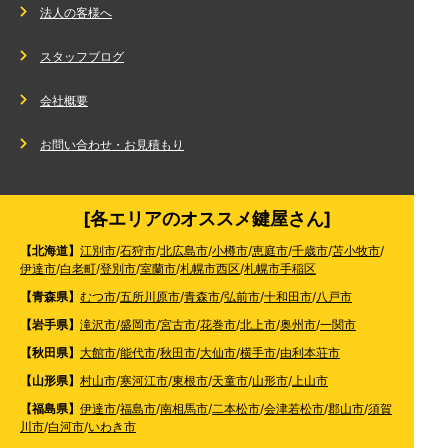
法人の客様へ
スタッフブログ
会社概要
お問い合わせ・お見積もり
[各エリアのオススメ鍵屋さん]
【北海道】
江別市
/
石狩市
/
北広島市
/
小樽市
/
恵庭市
/
千歳市
/
苫小牧市
/
伊達市
/
白老町
/
登別市
/
室蘭市
/
札幌市西区
/
札幌市手稲区
【青森県】
むつ市
/
五所川原市
/
青森市
/
弘前市
/
十和田市
/
八戸市
【岩手県】
滝沢市
/
盛岡市
/
宮古市
/
花巻市
/
北上市
/
奥州市
/
一関市
【秋田県】
大館市
/
能代市
/
秋田市
/
大仙市
/
横手市
/
由利本荘市
【山形県】
村山市
/
寒河江市
/
東根市
/
天童市
/
山形市
/
上山市
【福島県】
伊達市
/
福島市
/
南相馬市
/
二本松市
/
会津若松市
/
郡山市
/
須賀
川市
/
白河市
/
いわき市