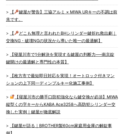
【
鍵屋が警告】三協アルミ × MIWA URキーの不調は前
兆です。
【
どこも無理と言われたBHシリンダー鍵折れ救出劇｜
交換NG・破壊NGの状況から導いた唯一の最適解】
【寝屋川市で1分解決を実現する鍵屋の判断力──南京錠
鍵開けの最適解と専門性の本質】
【枚方市で最短即日対応を実現！オートロック付きマン
ションの上下同一ディンプルキー化施工事例】
【寝屋川市の勝手口防犯強化なら鍵交換が必須】MIWA
縦型くの字キーからKABA Ace3258へ高防犯シリンダー交
換した実例｜鍵屋が徹底解説
【鍵屋が語る｜BROTHER製60cm家庭用金庫の解錠事
例】