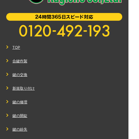
TOP
合鍵作製
鍵の交換
新規取り付け
鍵の修理
鍵の開錠
鍵の紛失