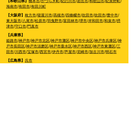
【和歌山県】
橋本市
/
かつらぎ町
/
紀の川市
/
岩出市
/
和歌山市
/
紀美野町
/
海南市
/
有田市
/
有田川町
【大阪府】
枚方市
/
寝屋川市
/
高槻市
/
四條畷市
/
吹田市
/
吹田市
/
豊中市
/
東大阪市
/
八尾市
/
松原市
/
羽曳野市
/
富田林市
/
堺市
/
岸和田市
/
和泉市
/
摂
津市
/
守口市
/
門真市
【兵庫県】
姫路市
/
神戸市
/
神戸市北区
/
神戸市灘区
/
神戸市中央区
/
神戸市兵庫区
/
神
戸市長田区
/
神戸市須磨区
/
神戸市垂水区
/
神戸市西区
/
神戸市東灘区
/
三
田市
/
川西市
/
宝塚市
/
西宮市
/
伊丹市
/
芦屋市
/
尼崎市
/
加古川市
/
明石市
【広島県】
呉市
【山口県】
山口市
/
下関市
/
山陽小野田市
/
宇部市
/
防府市
/
周南市
/
下松市
【香川県】
観音寺市
/
三豊市
/
善通寺市
/
丸亀市
/
坂出市
/
高松市
/
さぬき
市
/
東かがわ市
【愛媛県】
伊予市
/
東温市
/
松山市
/
今治市
/
西条市
/
新居浜市
/
四国中央市
【福岡県】
福岡市東区
/
福岡市南区
/
福岡市博多区
/
福岡市早良区
/
福岡市西区
/
福岡
市中央区
/
福岡市城南区
/
北九州市八幡西区
/
北九州市小倉南区
/
北九州
市小倉北区
/
北九州市門司区
/
北九州市若松区
/
北九州市八幡東区
/
北九
州市戸畑区
/
久留米市
/
飯塚市
/
大牟田市
/
春日市
/
筑紫野市
/
糸島市
/
宗像
市
/
大野城市
/
柳川市
/
太宰府市
/
行橋市
/
八女市
/
小郡市
/
古賀市
/
直方市
/
朝
倉市
/
福津市
/
田川市
/
筑後市
/
中間市
/
嘉麻市
/
みやま市
/
大川市
/
うきは市
/