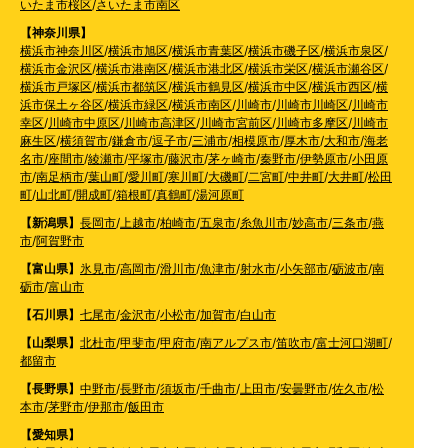
いたま市桜区
/
さいたま市南区
【神奈川県】
横浜市神奈川区
/
横浜市旭区
/
横浜市青葉区
/
横浜市磯子区
/
横浜市泉区
/
横浜市金沢区
/
横浜市港南区
/
横浜市港北区
/
横浜市栄区
/
横浜市瀬谷区
/
横浜市戸塚区
/
横浜市都筑区
/
横浜市鶴見区
/
横浜市中区
/
横浜市西区
/
横
浜市保土ヶ谷区
/
横浜市緑区
/
横浜市南区
/
川崎市
/
川崎市川崎区
/
川崎市
幸区
/
川崎市中原区
/
川崎市高津区
/
川崎市宮前区
/
川崎市多摩区
/
川崎市
麻生区
/
横須賀市
/
鎌倉市
/
逗子市
/
三浦市
/
相模原市
/
厚木市
/
大和市
/
海老
名市
/
座間市
/
綾瀬市
/
平塚市
/
藤沢市
/
茅ヶ崎市
/
秦野市
/
伊勢原市
/
小田原
市
/
南足柄市
/
葉山町
/
愛川町
/
寒川町
/
大磯町
/
二宮町
/
中井町
/
大井町
/
松田
町
/
山北町
/
開成町
/
箱根町
/
真鶴町
/
湯河原町
【新潟県】
長岡市
/
上越市
/
柏崎市
/
五泉市
/
糸魚川市
/
妙高市
/
三条市
/
燕
市
/
阿賀野市
【富山県】
氷見市
/
高岡市
/
滑川市
/
魚津市
/
射水市
/
小矢部市
/
砺波市
/
南
砺市
/
富山市
【石川県】
七尾市
/
金沢市
/
小松市
/
加賀市
/
白山市
【山梨県】
北杜市
/
甲斐市
/
甲府市
/
南アルプス市
/
笛吹市
/
富士河口湖町
/
都留市
【長野県】
中野市
/
長野市
/
須坂市
/
千曲市
/
上田市
/
安曇野市
/
佐久市
/
松
本市
/
茅野市
/
伊那市
/
飯田市
【愛知県】