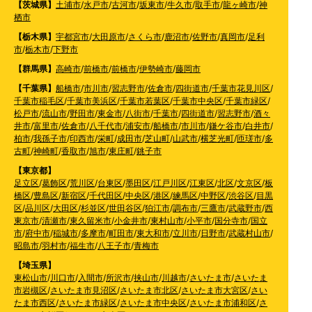
【茨城県】
土浦市
/
水戸市
/
古河市
/
坂東市
/
牛久市
/
取手市
/
龍ヶ崎市
/
神
栖市
【栃木県】
宇都宮市
/
大田原市
/
さくら市
/
鹿沼市
/
佐野市
/
真岡市
/
足利
市
/
栃木市
/
下野市
【群馬県】
高崎市
/
前橋市
/
前橋市
/
伊勢崎市
/
藤岡市
【千葉県】
船橋市
/
市川市
/
習志野市
/
佐倉市
/
四街道市
/
千葉市花見川区
/
千葉市稲毛区
/
千葉市美浜区
/
千葉市若葉区
/
千葉市中央区
/
千葉市緑区
/
松戸市
/
流山市
/
野田市
/
東金市
/
八街市
/
千葉市
/
四街道市
/
習志野市
/
酒々
井市
/
富里市
/
佐倉市
/
八千代市
/
浦安市
/
船橋市
/
市川市
/
鎌ケ谷市
/
白井市
/
柏市
/
我孫子市
/
印西市
/
栄町
/
成田市
/
芝山町
/
山武市
/
横芝光町
/
匝瑳市
/
多
古町
/
神崎町
/
香取市
/
旭市
/
東庄町
/
銚子市
【東京都】
足立区
/
葛飾区
/
荒川区
/
台東区
/
墨田区
/
江戸川区
/
江東区
/
北区
/
文京区
/
板
橋区
/
豊島区
/
新宿区
/
千代田区
/
中央区
/
港区
/
練馬区
/
中野区
/
渋谷区
/
目黒
区
/
品川区
/
大田区
/
杉並区
/
世田谷区
/
狛江市
/
調布市
/
三鷹市
/
武蔵野市
/
西
東京市
/
清瀬市
/
東久留米市
/
小金井市
/
東村山市
/
小平市
/
国分寺市
/
国立
市
/
府中市
/
稲城市
/
多摩市
/
町田市
/
東大和市
/
立川市
/
日野市
/
武蔵村山市
/
昭島市
/
羽村市
/
福生市
/
八王子市
/
青梅市
【埼玉県】
東松山市
/
川口市
/
入間市
/
所沢市
/
挟山市
/
川越市
/
さいたま市
/
さいたま
市岩槻区
/
さいたま市見沼区
/
さいたま市北区
/
さいたま市大宮区
/
さい
たま市西区
/
さいたま市緑区
/
さいたま市中央区
/
さいたま市浦和区
/
さ