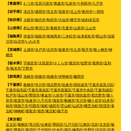
【青森県】
むつ市
/
五所川原市
/
青森市
/
弘前市
/
十和田市
/
八戸市
【岩手県】
滝沢市
/
盛岡市
/
宮古市
/
花巻市
/
北上市
/
奥州市
/
一関市
【秋田県】
大館市
/
能代市
/
秋田市
/
大仙市
/
横手市
/
由利本荘市
【山形県】
村山市
/
寒河江市
/
東根市
/
天童市
/
山形市
/
上山市
【福島県】
伊達市
/
福島市
/
南相馬市
/
二本松市
/
会津若松市
/
郡山市
/
須賀
川市
/
白河市
/
いわき市
【茨城県】
土浦市
/
水戸市
/
古河市
/
坂東市
/
牛久市
/
取手市
/
龍ヶ崎市
/
神
栖市
【栃木県】
宇都宮市
/
大田原市
/
さくら市
/
鹿沼市
/
佐野市
/
真岡市
/
足利
市
/
栃木市
/
下野市
【群馬県】
高崎市
/
前橋市
/
前橋市
/
伊勢崎市
/
藤岡市
【千葉県】
船橋市
/
市川市
/
習志野市
/
佐倉市
/
四街道市
/
千葉市花見川区
/
千葉市稲毛区
/
千葉市美浜区
/
千葉市若葉区
/
千葉市中央区
/
千葉市緑区
/
松戸市
/
流山市
/
野田市
/
東金市
/
八街市
/
千葉市
/
四街道市
/
習志野市
/
酒々
井市
/
富里市
/
佐倉市
/
八千代市
/
浦安市
/
船橋市
/
市川市
/
鎌ケ谷市
/
白井市
/
柏市
/
我孫子市
/
印西市
/
栄町
/
成田市
/
芝山町
/
山武市
/
横芝光町
/
匝瑳市
/
多
古町
/
神崎町
/
香取市
/
旭市
/
東庄町
/
銚子市
【東京都】
足立区
/
葛飾区
/
荒川区
/
台東区
/
墨田区
/
江戸川区
/
江東区
/
北区
/
文京区
/
板
橋区
/
豊島区
/
新宿区
/
千代田区
/
中央区
/
港区
/
練馬区
/
中野区
/
渋谷区
/
目黒