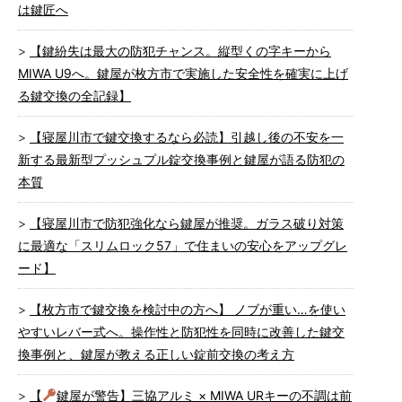
は鍵匠へ
【鍵紛失は最大の防犯チャンス。縦型くの字キーから
MIWA U9へ。鍵屋が枚方市で実施した安全性を確実に上げ
る鍵交換の全記録】
【寝屋川市で鍵交換するなら必読】引越し後の不安を一
新する最新型プッシュプル錠交換事例と鍵屋が語る防犯の
本質
【寝屋川市で防犯強化なら鍵屋が推奨。ガラス破り対策
に最適な「スリムロック57」で住まいの安心をアップグレ
ード】
【枚方市で鍵交換を検討中の方へ】 ノブが重い…を使い
やすいレバー式へ。操作性と防犯性を同時に改善した鍵交
換事例と、鍵屋が教える正しい錠前交換の考え方
【
鍵屋が警告】三協アルミ × MIWA URキーの不調は前