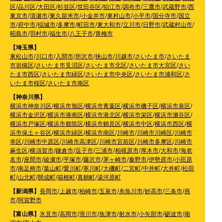
区
/
品川区
/
大田区
/
杉並区
/
世田谷区
/
狛江市
/
調布市
/
三鷹市
/
武蔵野市
/
西
東京市
/
清瀬市
/
東久留米市
/
小金井市
/
東村山市
/
小平市
/
国分寺市
/
国立
市
/
府中市
/
稲城市
/
多摩市
/
町田市
/
東大和市
/
立川市
/
日野市
/
武蔵村山市
/
昭島市
/
羽村市
/
福生市
/
八王子市
/
青梅市
【埼玉県】
東松山市
/
川口市
/
入間市
/
所沢市
/
挟山市
/
川越市
/
さいたま市
/
さいたま
市岩槻区
/
さいたま市見沼区
/
さいたま市北区
/
さいたま市大宮区
/
さい
たま市西区
/
さいたま市緑区
/
さいたま市中央区
/
さいたま市浦和区
/
さ
いたま市桜区
/
さいたま市南区
【神奈川県】
横浜市神奈川区
/
横浜市旭区
/
横浜市青葉区
/
横浜市磯子区
/
横浜市泉区
/
横浜市金沢区
/
横浜市港南区
/
横浜市港北区
/
横浜市栄区
/
横浜市瀬谷区
/
横浜市戸塚区
/
横浜市都筑区
/
横浜市鶴見区
/
横浜市中区
/
横浜市西区
/
横
浜市保土ヶ谷区
/
横浜市緑区
/
横浜市南区
/
川崎市
/
川崎市川崎区
/
川崎市
幸区
/
川崎市中原区
/
川崎市高津区
/
川崎市宮前区
/
川崎市多摩区
/
川崎市
麻生区
/
横須賀市
/
鎌倉市
/
逗子市
/
三浦市
/
相模原市
/
厚木市
/
大和市
/
海老
名市
/
座間市
/
綾瀬市
/
平塚市
/
藤沢市
/
茅ヶ崎市
/
秦野市
/
伊勢原市
/
小田原
市
/
南足柄市
/
葉山町
/
愛川町
/
寒川町
/
大磯町
/
二宮町
/
中井町
/
大井町
/
松田
町
/
山北町
/
開成町
/
箱根町
/
真鶴町
/
湯河原町
【新潟県】
長岡市
/
上越市
/
柏崎市
/
五泉市
/
糸魚川市
/
妙高市
/
三条市
/
燕
市
/
阿賀野市
【富山県】
氷見市
/
高岡市
/
滑川市
/
魚津市
/
射水市
/
小矢部市
/
砺波市
/
南