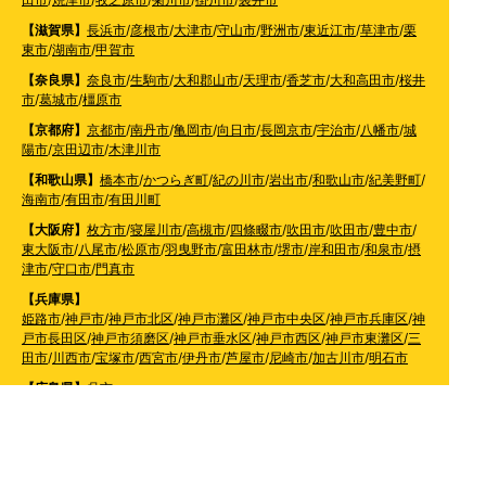
【滋賀県】
長浜市
/
彦根市
/
大津市
/
守山市
/
野洲市
/
東近江市
/
草津市
/
栗
東市
/
湖南市
/
甲賀市
【奈良県】
奈良市
/
生駒市
/
大和郡山市
/
天理市
/
香芝市
/
大和高田市
/
桜井
市
/
葛城市
/
橿原市
【京都府】
京都市
/
南丹市
/
亀岡市
/
向日市
/
長岡京市
/
宇治市
/
八幡市
/
城
陽市
/
京田辺市
/
木津川市
【和歌山県】
橋本市
/
かつらぎ町
/
紀の川市
/
岩出市
/
和歌山市
/
紀美野町
/
海南市
/
有田市
/
有田川町
【大阪府】
枚方市
/
寝屋川市
/
高槻市
/
四條畷市
/
吹田市
/
吹田市
/
豊中市
/
東大阪市
/
八尾市
/
松原市
/
羽曳野市
/
富田林市
/
堺市
/
岸和田市
/
和泉市
/
摂
津市
/
守口市
/
門真市
【兵庫県】
姫路市
/
神戸市
/
神戸市北区
/
神戸市灘区
/
神戸市中央区
/
神戸市兵庫区
/
神
戸市長田区
/
神戸市須磨区
/
神戸市垂水区
/
神戸市西区
/
神戸市東灘区
/
三
田市
/
川西市
/
宝塚市
/
西宮市
/
伊丹市
/
芦屋市
/
尼崎市
/
加古川市
/
明石市
【広島県】
呉市
【山口県】
山口市
/
下関市
/
山陽小野田市
/
宇部市
/
防府市
/
周南市
/
下松市
【香川県】
観音寺市
/
三豊市
/
善通寺市
/
丸亀市
/
坂出市
/
高松市
/
さぬき
市
/
東かがわ市