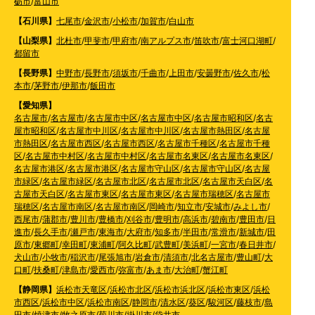
砺市
/
富山市
【石川県】
七尾市
/
金沢市
/
小松市
/
加賀市
/
白山市
【山梨県】
北杜市
/
甲斐市
/
甲府市
/
南アルプス市
/
笛吹市
/
富士河口湖町
/
都留市
【長野県】
中野市
/
長野市
/
須坂市
/
千曲市
/
上田市
/
安曇野市
/
佐久市
/
松
本市
/
茅野市
/
伊那市
/
飯田市
【愛知県】
名古屋市
/
名古屋市
/
名古屋市中区
/
名古屋市中区
/
名古屋市昭和区
/
名古
屋市昭和区
/
名古屋市中川区
/
名古屋市中川区
/
名古屋市熱田区
/
名古屋
市熱田区
/
名古屋市西区
/
名古屋市西区
/
名古屋市千種区
/
名古屋市千種
区
/
名古屋市中村区
/
名古屋市中村区
/
名古屋市名東区
/
名古屋市名東区
/
名古屋市港区
/
名古屋市港区
/
名古屋市守山区
/
名古屋市守山区
/
名古屋
市緑区
/
名古屋市緑区
/
名古屋市北区
/
名古屋市北区
/
名古屋市天白区
/
名
古屋市天白区
/
名古屋市東区
/
名古屋市東区
/
名古屋市瑞穂区
/
名古屋市
瑞穂区
/
名古屋市南区
/
名古屋市南区
/
岡崎市
/
知立市
/
安城市
/
みよし市
/
西尾市
/
蒲郡市
/
豊川市
/
豊橋市
/
刈谷市
/
豊明市
/
高浜市
/
碧南市
/
豊田市
/
日
進市
/
長久手市
/
瀬戸市
/
東海市
/
大府市
/
知多市
/
半田市
/
常滑市
/
新城市
/
田
原市
/
東郷町
/
幸田町
/
東浦町
/
阿久比町
/
武豊町
/
美浜町
/
一宮市
/
春日井市
/
犬山市
/
小牧市
/
稲沢市
/
尾張旭市
/
岩倉市
/
清須市
/
北名古屋市
/
豊山町
/
大
口町
/
扶桑町
/
津島市
/
愛西市
/
弥富市
/
あま市
/
大治町
/
蟹江町
【静岡県】
浜松市天竜区
/
浜松市北区
/
浜松市浜北区
/
浜松市東区
/
浜松
市西区
/
浜松市中区
/
浜松市南区
/
静岡市
/
清水区
/
葵区
/
駿河区
/
藤枝市
/
島
田市
/
焼津市
/
牧之原市
/
菊川市
/
掛川市
/
袋井市