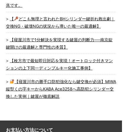
兆です。
【
どこも無理と言われたBHシリンダー鍵折れ救出劇｜
交換NG・破壊NGの状況から導いた唯一の最適解】
【寝屋川市で1分解決を実現する鍵屋の判断力──南京錠
鍵開けの最適解と専門性の本質】
【枚方市で最短即日対応を実現！オートロック付きマン
ションの上下同一ディンプルキー化施工事例】
【寝屋川市の勝手口防犯強化なら鍵交換が必須】MIWA
縦型くの字キーからKABA Ace3258へ高防犯シリンダー交
換した実例｜鍵屋が徹底解説
お支払い方法について