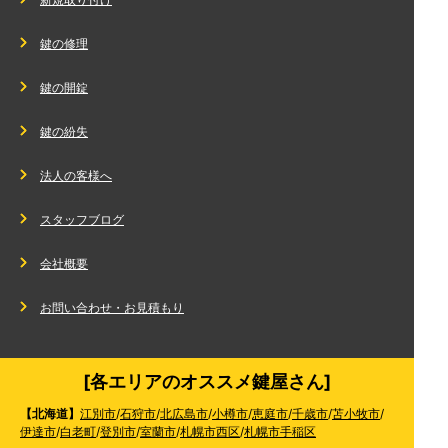
鍵の修理
鍵の開錠
鍵の紛失
法人の客様へ
スタッフブログ
会社概要
お問い合わせ・お見積もり
[各エリアのオススメ鍵屋さん]
【北海道】
江別市
/
石狩市
/
北広島市
/
小樽市
/
恵庭市
/
千歳市
/
苫小牧市
/
伊達市
/
白老町
/
登別市
/
室蘭市
/
札幌市西区
/
札幌市手稲区